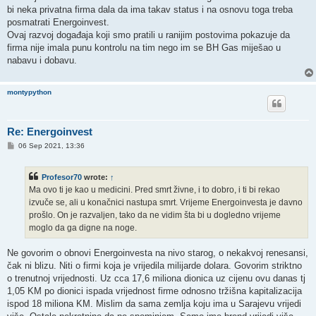
t
bi neka privatna firma dala da ima takav status i na osnovu toga treba
posmatrati Energoinvest.
Ovaj razvoj događaja koji smo pratili u ranijim postovima pokazuje da
firma nije imala punu kontrolu na tim nego im se BH Gas miješao u
nabavu i dobavu.
montypython
Re: Energoinvest
P
06 Sep 2021, 13:36
o
s
t
Profesor70
wrote:
↑
Ma ovo ti je kao u medicini. Pred smrt živne, i to dobro, i ti bi rekao
izvuče se, ali u konačnici nastupa smrt. Vrijeme Energoinvesta je davno
prošlo. On je razvaljen, tako da ne vidim šta bi u dogledno vrijeme
moglo da ga digne na noge.
Ne govorim o obnovi Energoinvesta na nivo starog, o nekakvoj renesansi,
čak ni blizu. Niti o firmi koja je vrijedila milijarde dolara. Govorim striktno
o trenutnoj vrijednosti. Uz cca 17,6 miliona dionica uz cijenu ovu danas tj
1,05 KM po dionici ispada vrijednost firme odnosno tržišna kapitalizacija
ispod 18 miliona KM. Mislim da sama zemlja koju ima u Sarajevu vrijedi