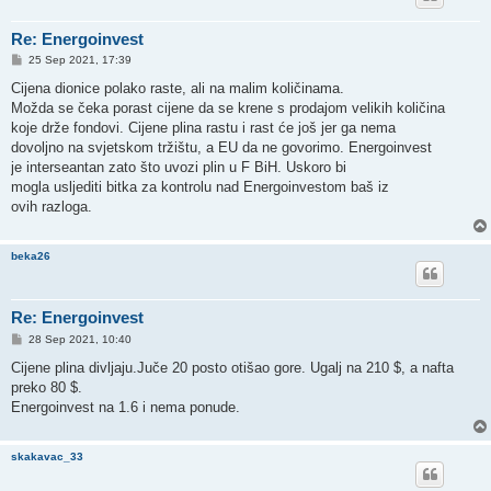
Re: Energoinvest
P
25 Sep 2021, 17:39
o
s
Cijena dionice polako raste, ali na malim količinama.
t
Možda se čeka porast cijene da se krene s prodajom velikih količina
koje drže fondovi. Cijene plina rastu i rast će još jer ga nema
dovoljno na svjetskom tržištu, a EU da ne govorimo. Energoinvest
je interseantan zato što uvozi plin u F BiH. Uskoro bi
mogla usljediti bitka za kontrolu nad Energoinvestom baš iz
ovih razloga.
beka26
Re: Energoinvest
P
28 Sep 2021, 10:40
o
s
Cijene plina divljaju.Juče 20 posto otišao gore. Ugalj na 210 $, a nafta
t
preko 80 $.
Energoinvest na 1.6 i nema ponude.
skakavac_33