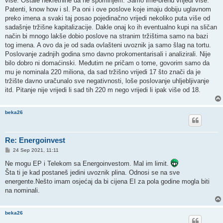
više. Ostale nekretnine da ne spominjem. Samo ime-brend vrijedi više.
Patenti, know how i sl. Pa oni i ove poslove koje imaju dobiju uglavnom
preko imena a svaki taj posao pojedinačno vrijedi nekoliko puta više od
sadašnje tržišne kapitalizacije. Dakle onaj ko ih eventualno kupi na sličan
način bi mnogo lakše dobio poslove na stranim tržištima samo na bazi
tog imena. A ovo da je od sada ovlašteni uvoznik ja samo šlag na tortu.
Poslovanje zadnjih godina smo davno prokomentarisali i analizirali. Nije
bilo dobro ni domaćinski. Međutim ne pričam o tome, govorim samo da
mu je nominala 220 miliona, da sad tržišno vrijedi 17 što znači da je
tržište davno uračunalo sve negativnosti, loše poslovanje uhljebljivanje
itd. Pitanje nije vrijedi li sad tih 220 m nego vrijedi li ipak više od 18.
beka26
Re: Energoinvest
P
24 Sep 2021, 11:11
o
s
Ne mogu EP i Telekom sa Energoinvestom. Mal im limit.
t
Šta ti je kad postaneš jedini uvoznik plina. Odnosi se na sve
energente.Nešto imam osjećaj da bi cijena EI za pola godine mogla biti
na nominali.
beka26