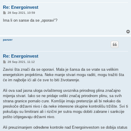
Re: Energoinvest
P
28 Sep 2021, 10:59
o
s
Ima li on sanse da se „oporavi“?
t
panzer
Re: Energoinvest
P
28 Sep 2021, 11:12
o
s
Zavisi šta znači da se oporavi. Mala je šansa da se vrate sa velikim
t
energetskim projektima. Neke manje stvari mogu raditi, mogu tražiti šta
će im najbolje ići ali će sve to biti životarenje.
Ali ova sad jasna uloga ovlaštenog uvoznika prirodnog plina značajno
mijenja stvari. Iako se ne pridaje veliki značaj prirodnom plinu, sa svih
strana granice pomalo cure. Komšije imaju pretenzije ali bi nekako da
preskoče državni nivo i da neke interesne skupine kontrolišu tržište. Svi ti
pokušaju su limitirani ali i rizični jer sutra mogu dobiti zabrane i sankcije
pošto izbjegavaju državni nivo.
Ali preuzimanjem određene kontrole nad Energoinvestom se dobija status