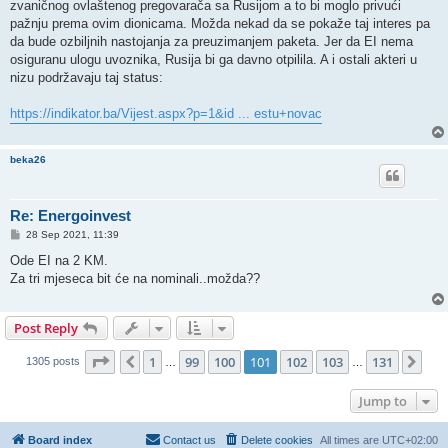
zvaničnog ovlaštenog pregovarača sa Rusijom a to bi moglo privući
pažnju prema ovim dionicama. Možda nekad da se pokaže taj interes pa
da bude ozbiljnih nastojanja za preuzimanjem paketa. Jer da EI nema
osiguranu ulogu uvoznika, Rusija bi ga davno otpilila. A i ostali akteri u
nizu podržavaju taj status:
https://indikator.ba/Vijest.aspx?p=1&id ... estu+novac
beka26
Re: Energoinvest
P
28 Sep 2021, 11:39
o
s
Ode EI na 2 KM.
t
Za tri mjeseca bit će na nominali..možda??
Post Reply
Page
101
of
131
1
99
100
101
102
103
131
Previous
Nex
1305 posts
…
…
Jump to
Board index
Contact us
Delete cookies
All times are
UTC+02:00