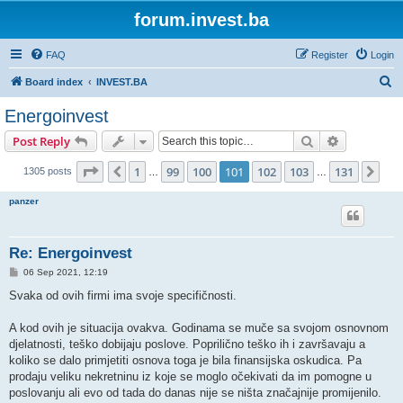
forum.invest.ba
FAQ
Register
Login
S
Board index
INVEST.BA
e
Energoinvest
a
Search
Advanced s
Post Reply
r
c
Page
101
of
131
1
99
100
101
102
103
131
Previous
Nex
1305 posts
…
…
h
panzer
Re: Energoinvest
P
06 Sep 2021, 12:19
o
s
Svaka od ovih firmi ima svoje specifičnosti.
t
A kod ovih je situacija ovakva. Godinama se muče sa svojom osnovnom
djelatnosti, teško dobijaju poslove. Poprilično teško ih i završavaju a
koliko se dalo primjetiti osnova toga je bila finansijska oskudica. Pa
prodaju veliku nekretninu iz koje se moglo očekivati da im pomogne u
poslovanju ali evo od tada do danas nije se ništa značajnije promijenilo.