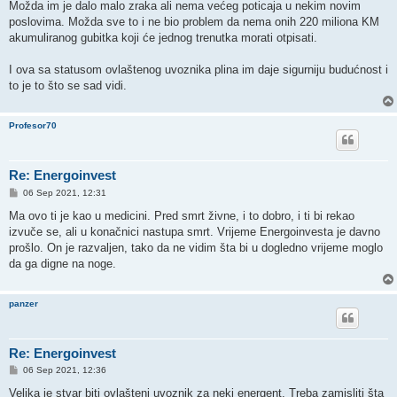
Možda im je dalo malo zraka ali nema većeg poticaja u nekim novim
poslovima. Možda sve to i ne bio problem da nema onih 220 miliona KM
akumuliranog gubitka koji će jednog trenutka morati otpisati.
I ova sa statusom ovlaštenog uvoznika plina im daje sigurniju budućnost i
to je to što se sad vidi.
Profesor70
Re: Energoinvest
P
06 Sep 2021, 12:31
o
s
Ma ovo ti je kao u medicini. Pred smrt živne, i to dobro, i ti bi rekao
t
izvuče se, ali u konačnici nastupa smrt. Vrijeme Energoinvesta je davno
prošlo. On je razvaljen, tako da ne vidim šta bi u dogledno vrijeme moglo
da ga digne na noge.
panzer
Re: Energoinvest
P
06 Sep 2021, 12:36
o
s
Velika je stvar biti ovlašteni uvoznik za neki energent. Treba zamisliti šta