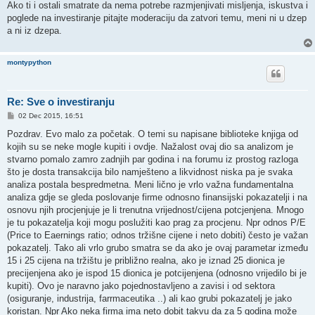
Ako ti i ostali smatrate da nema potrebe razmjenjivati misljenja, iskustva i
poglede na investiranje pitajte moderaciju da zatvori temu, meni ni u dzep
a ni iz dzepa.
montypython
Re: Sve o investiranju
P
02 Dec 2015, 16:51
o
s
Pozdrav. Evo malo za početak. O temi su napisane biblioteke knjiga od
t
kojih su se neke mogle kupiti i ovdje. Nažalost ovaj dio sa analizom je
stvarno pomalo zamro zadnjih par godina i na forumu iz prostog razloga
što je dosta transakcija bilo namješteno a likvidnost niska pa je svaka
analiza postala bespredmetna. Meni lično je vrlo važna fundamentalna
analiza gdje se gleda poslovanje firme odnosno finansijski pokazatelji i na
osnovu njih procjenjuje je li trenutna vrijednost/cijena potcjenjena. Mnogo
je tu pokazatelja koji mogu poslužiti kao prag za procjenu. Npr odnos P/E
(Price to Eaernings ratio; odnos tržišne cijene i neto dobiti) često je važan
pokazatelj. Tako ali vrlo grubo smatra se da ako je ovaj parametar između
15 i 25 cijena na tržištu je približno realna, ako je iznad 25 dionica je
precijenjena ako je ispod 15 dionica je potcijenjena (odnosno vrijedilo bi je
kupiti). Ovo je naravno jako pojednostavljeno a zavisi i od sektora
(osiguranje, industrija, farrmaceutika ..) ali kao grubi pokazatelj je jako
koristan. Npr Ako neka firma ima neto dobit takvu da za 5 godina može