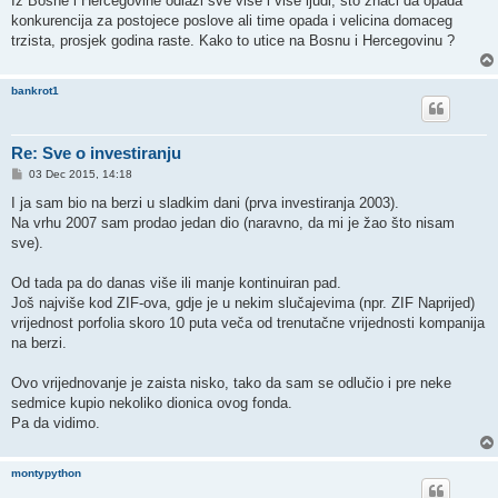
Iz Bosne i Hercegovine odlazi sve vise i vise ljudi, sto znaci da opada
konkurencija za postojece poslove ali time opada i velicina domaceg
trzista, prosjek godina raste. Kako to utice na Bosnu i Hercegovinu ?
bankrot1
Re: Sve o investiranju
P
03 Dec 2015, 14:18
o
s
I ja sam bio na berzi u sladkim dani (prva investiranja 2003).
t
Na vrhu 2007 sam prodao jedan dio (naravno, da mi je žao što nisam
sve).
Od tada pa do danas više ili manje kontinuiran pad.
Još najviše kod ZIF-ova, gdje je u nekim slučajevima (npr. ZIF Naprijed)
vrijednost porfolia skoro 10 puta veča od trenutačne vrijednosti kompanija
na berzi.
Ovo vrijednovanje je zaista nisko, tako da sam se odlučio i pre neke
sedmice kupio nekoliko dionica ovog fonda.
Pa da vidimo.
montypython