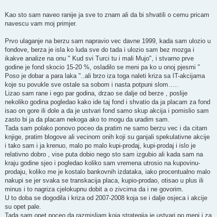
t
Kao sto sam naveo ranije ja sve to znam ali da bi shvatili o cemu pricam
navescu vam moj primjer.
Prvo ulaganje na berzu sam napravio vec davne 1999, kada sam ulozio u
fondove, berza je isla ko luda sve do tada i ulozio sam bez mozga i
ikakve analize na onu " Kud svi Turci tu i mali Mujo", i stvarno prve
godine je fond skocio 15-20 %, osladilo se meni pa ko u onoj pjesmi "
Poso je dobar a para laka "..ali brzo iza toga naleti kriza sa IT-akcijama
koje su povukle sve ostale sa sobom i nasta potpuni slom…..
Lizao sam rane i ego par godina, drzao se dalje od berze , poslije
nekoliko godina pogledao kako ide taj fond i shvatio da ja placam za fond
isao on gore ili dole a da je ustvari fond samo skup akcija i pomislio sam
zasto bi ja da placam nekoga ako to mogu da uradim sam.
Tada sam polako ponovo poceo da pratim ne samo berzu vec i da citam
knjige, pratim blogove ali vecinom onih koji su ganjali spekulativne akcije
i tako sam i ja krenuo, malo po malo kupi-prodaj, kupi-prodaj i islo je
relativno dobro , vise puta dobio nego sto sam izgubio ali kada sam na
kraju godine sjeo i pogledao koliko sam vremena utrosio na kupovinu-
prodaju, koliko me je kostalo bankovnih izdataka, iako procentualno malo
nakupi se jer svaka se transkacija placa, kupio-prodao, otisao u plus ili
minus i to nagriza cjelokupnu dobit a o zivcima da i ne govorim.
U to doba se dogodila i kriza od 2007-2008 koja se i dalje osjeca i akcije
su opet pale.
Tada sam opet poceo da razmisljam koja strategija je ustvari po meni i za