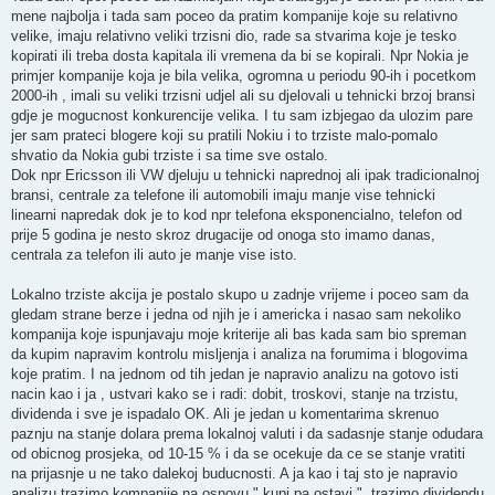
mene najbolja i tada sam poceo da pratim kompanije koje su relativno
velike, imaju relativno veliki trzisni dio, rade sa stvarima koje je tesko
kopirati ili treba dosta kapitala ili vremena da bi se kopirali. Npr Nokia je
primjer kompanije koja je bila velika, ogromna u periodu 90-ih i pocetkom
2000-ih , imali su veliki trzisni udjel ali su djelovali u tehnicki brzoj bransi
gdje je mogucnost konkurencije velika. I tu sam izbjegao da ulozim pare
jer sam prateci blogere koji su pratili Nokiu i to trziste malo-pomalo
shvatio da Nokia gubi trziste i sa time sve ostalo.
Dok npr Ericsson ili VW djeluju u tehnicki naprednoj ali ipak tradicionalnoj
bransi, centrale za telefone ili automobili imaju manje vise tehnicki
linearni napredak dok je to kod npr telefona eksponencialno, telefon od
prije 5 godina je nesto skroz drugacije od onoga sto imamo danas,
centrala za telefon ili auto je manje vise isto.
Lokalno trziste akcija je postalo skupo u zadnje vrijeme i poceo sam da
gledam strane berze i jedna od njih je i americka i nasao sam nekoliko
kompanija koje ispunjavaju moje kriterije ali bas kada sam bio spreman
da kupim napravim kontrolu misljenja i analiza na forumima i blogovima
koje pratim. I na jednom od tih jedan je napravio analizu na gotovo isti
nacin kao i ja , ustvari kako se i radi: dobit, troskovi, stanje na trzistu,
dividenda i sve je ispadalo OK. Ali je jedan u komentarima skrenuo
paznju na stanje dolara prema lokalnoj valuti i da sadasnje stanje odudara
od obicnog prosjeka, od 10-15 % i da se ocekuje da ce se stanje vratiti
na prijasnje u ne tako dalekoj buducnosti. A ja kao i taj sto je napravio
analizu trazimo kompanije na osnovu " kupi pa ostavi ", trazimo dividendu