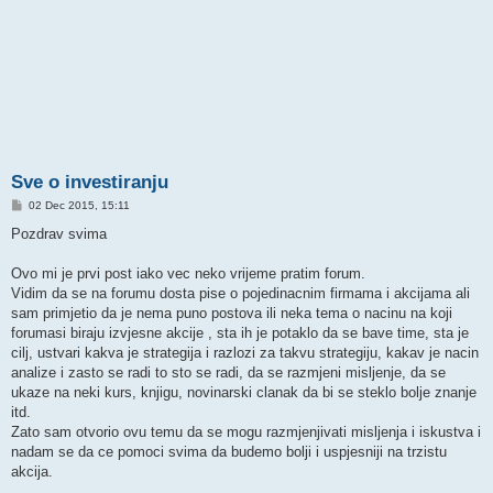
Sve o investiranju
P
02 Dec 2015, 15:11
o
s
Pozdrav svima
t
Ovo mi je prvi post iako vec neko vrijeme pratim forum.
Vidim da se na forumu dosta pise o pojedinacnim firmama i akcijama ali
sam primjetio da je nema puno postova ili neka tema o nacinu na koji
forumasi biraju izvjesne akcije , sta ih je potaklo da se bave time, sta je
cilj, ustvari kakva je strategija i razlozi za takvu strategiju, kakav je nacin
analize i zasto se radi to sto se radi, da se razmjeni misljenje, da se
ukaze na neki kurs, knjigu, novinarski clanak da bi se steklo bolje znanje
itd.
Zato sam otvorio ovu temu da se mogu razmjenjivati misljenja i iskustva i
nadam se da ce pomoci svima da budemo bolji i uspjesniji na trzistu
akcija.