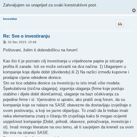
Zahvaljujem se unaprijed za svaki konstruktivni post.
Investitor
Re: Sve o investiranju
P
02 Dec 2015, 15:49
o
s
Poštovani, želim ti dobrodošlicu na forum!
t
Kao što ti je poznato cilj investiranja u vrijednosne papire je sticanje
profita ili zarade. Isti se može ostvariti na dva načina: 1) Ulaganjem u
kompanije koje dijele dobit (dividendu) ili 2) Na razlici između kupovne i
prodajne cijene određene dionice.
Sto se tice odabira dionice za investiciju tu isto imaš više modela:
Špekulativna (rizična ulaganja), sigurnija ulaganja (firme koje posluju
stabilno i dijele dobit dioničarima), ulaganje na bazi očekivanja za
pojedine firme i sl. Vjerovatno si upratio, ako pratiš ovaj forum, da su
kompanije koje se nalaze na SASE obavezne da dostavljaju izvještaje o
svom poslovanju, a koji se javno objavljuju. To znači da bi trebao imati
neka elementarna znanj o čitanju tih izvještaja kako bi mogao ocijeniti
uspješnost kompanije (Dobit, prihodi, obaveze, potraživanja, investicije i
sl). Imaš mnogo literature na ovu temu, ali ti savjetjem da kreneš sa ovim
što ima na stranici SASE.