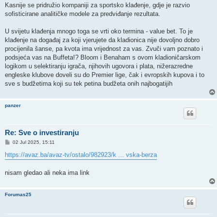
Kasnije se pridružio kompaniji za sportsko klađenje, gdje je razvio
sofisticirane analitičke modele za predviđanje rezultata.
U svijetu klađenja mnogo toga se vrti oko termina - value bet. To je
klađenje na događaj za koji vjerujete da kladionica nije dovoljno dobro
procijenila šanse, pa kvota ima vrijednost za vas. Zvuči vam poznato i
podsjeća vas na Buffeta!? Bloom i Benaham s ovom kladioničarskom
logikom u selektiranju igrača, njihovih ugovora i plata, nižerazredne
engleske klubove doveli su do Premier lige, čak i evropskih kupova i to
sve s budžetima koji su tek petina budžeta onih najbogatijih
panzer
Re: Sve o investiranju
P
02 Jul 2025, 15:11
o
s
https://avaz.ba/avaz-tv/ostalo/982923/k ... vska-berza
t
nisam gledao ali neka ima link
Forumas25