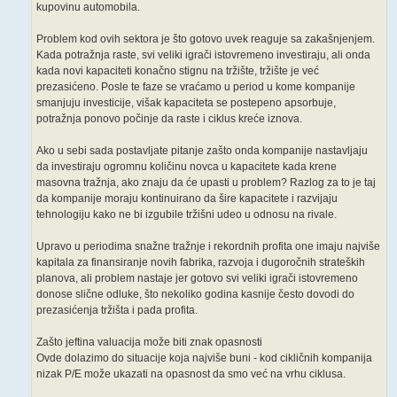
kupovinu automobila.
Problem kod ovih sektora je što gotovo uvek reaguje sa zakašnjenjem.
Kada potražnja raste, svi veliki igrači istovremeno investiraju, ali onda
kada novi kapaciteti konačno stignu na tržište, tržište je već
prezasićeno. Posle te faze se vraćamo u period u kome kompanije
smanjuju investicije, višak kapaciteta se postepeno apsorbuje,
potražnja ponovo počinje da raste i ciklus kreće iznova.
Ako u sebi sada postavljate pitanje zašto onda kompanije nastavljaju
da investiraju ogromnu količinu novca u kapacitete kada krene
masovna tražnja, ako znaju da će upasti u problem? Razlog za to je taj
da kompanije moraju kontinuirano da šire kapacitete i razvijaju
tehnologiju kako ne bi izgubile tržišni udeo u odnosu na rivale.
Upravo u periodima snažne tražnje i rekordnih profita one imaju najviše
kapitala za finansiranje novih fabrika, razvoja i dugoročnih strateških
planova, ali problem nastaje jer gotovo svi veliki igrači istovremeno
donose slične odluke, što nekoliko godina kasnije često dovodi do
prezasićenja tržišta i pada profita.
Zašto jeftina valuacija može biti znak opasnosti
Ovde dolazimo do situacije koja najviše buni - kod cikličnih kompanija
nizak P/E može ukazati na opasnost da smo već na vrhu ciklusa.