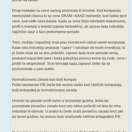
Drugi indikator su cene samog proizvoda ili sirovine. Kod kompanija
memorijskih čipova to su cene DRAM i NAND memorije, kod čelika spot
cene, kod nafte cena barela. Kada su cene blizu istorijskih maksimuma,
profit iz kvartala u kvartal izgleda fantastično, ali upravo tada industrija
najčešće ulazi u fazu prekomerne ponude.
Treći, možda i najvažniji znak jesu investicioni ciklusi samih kompanija.
Kada cela industrija smanjuje "capex" i odustaje od novih investicija, to
je često znak da se dno približilo. Upravo tada nove ponude nema,
postojeći kapaciteti stare i kada potražnja ponovo krene da raste, cene i
profiti će eksplodirati. To je trenutak kada zapravo želite da se
pozicionirate u sam sektor.
Normalizovana zarada kao bolji kompas
Pošto standardni P/E može biti veoma varljiv kod cikličnih kompanija,
bolji pokazatelj je normalizovana zarada.
Umesto da gledate profit samo iz poslednje godine, treba da
posmatrate prosečnu zaradu kroz ceo ciklus počevši od dna do vrha
industrije ili obrnuto. U praksi to često znači prosečnu zaradu kroz pet
do deset godina, na osnovu koje izračunete ciklično prilagođeni P/E.