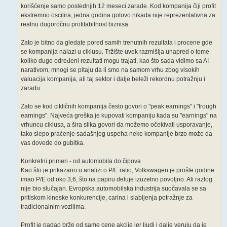
korišćenje samo poslednjih 12 meseci zarade. Kod kompanija čiji profit
ekstremno oscilira, jedna godina gotovo nikada nije reprezentativna za
realnu dugoročnu profitabilnost biznisa.
Zato je bitno da gledate pored samih trenutnih rezultata i procene gde
se kompanija nalazi u ciklusu. Tržište uvek razmišlja unapred o tome
koliko dugo određeni rezultati mogu trajati, kao što sada vidimo sa AI
narativom, mnogi se pitaju da li smo na samom vrhu zbog visokih
valuacija kompanija, ali taj sektor i dalje beleži rekordnu potražnju i
zaradu.
Zato se kod cikličnih kompanija često govori o "peak earnings" i "trough
earnings". Najveća greška je kupovati kompaniju kada su "earnings" na
vrhuncu ciklusa, a šira slika govori da možemo očekivati usporavanje,
tako slepo praćenje sadašnjeg uspeha neke kompanije brzo može da
vas dovede do gubitka.
Konkretni primeri - od automobila do čipova
Kao što je prikazano u analizi o P/E ratio, Volkswagen je prošle godine
imao P/E od oko 3,6, što na papiru deluje izuzetno povoljno. Ali razlog
nije bio slučajan. Evropska automobilska industrija suočavala se sa
pritiskom kineske konkurencije, carina i slabljenja potražnje za
tradicionalnim vozilima.
Profit je padao brže od same cene akcije jer ljudi i dalje veruju da je