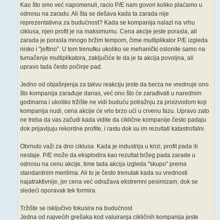
Kao što smo već napomenuli, racio P/E nam govori koliko plaćamo u
odnosu na zaradu. Ali šta se dešava kada ta zarada nije
reprezentativna za budućnost? Kada se kompanija nalazi na vrhu
ciklusa, njen profit je na maksimumu. Cena akcije jeste porasla, ali
zarada je porasla mnogo bržim tempom, čime multiplikator P/E izgleda
nisko i "jeftino". U tom trenutku ukoliko se mehanički oslonite samo na
tumačenje multiplikatora, zaključiće te da je ta akcija povoljna, ali
upravo tada često počinje pad.
Jedno od objašnjenja za takvu reakciju jeste da berza ne vrednuje ono
što kompanija zarađuje danas, već ono što će zarađivati u narednim
godinama i ukoliko tržište ne vidi buduću potražnju za proizvodom koji
kompanija nudi, cena akcije će vrlo brzo ući u crvenu fazu. Upravo zato
ne treba da vas začudi kada vidite da ciklične kompanije često padaju
dok prijavljuju rekordne profite, i rastu dok su im rezultati katastrofalni.
Obrnuto važi za dno ciklusa. Kada je industrija u krizi, profit pada ili
nestaje. P/E može da eksplodira kao rezultat bržeg pada zarade u
odnosu na cenu akcije, time tada akcija izgleda "skupo" prema
standardnim merilima. Ali to je često trenutak kada su vrednosti
najatraktivnije, jer cena već odražava ekstremni pesimizam, dok se
sledeći oporavak tek formira.
Tržište se isključivo fokusira na budućnost
Jedna od najvećih grešaka kod valuiranja cikličnih kompanija jeste