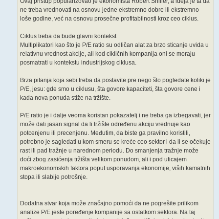
Ovaj pristup popularizovao je ekonomista Robert Shiller, a ideja je ta da
ne treba vrednovati na osnovu jedne ekstremno dobre ili ekstremno
loše godine, već na osnovu prosečne profitabilnosti kroz ceo ciklus.
Ciklus treba da bude glavni kontekst
Multiplikatori kao što je P/E ratio su odličan alat za brzo sticanje uvida u
relativnu vrednost akcije, ali kod cikličnih kompanija oni se moraju
posmatrati u kontekstu industrijskog ciklusa.
Brza pitanja koja sebi treba da postavite pre nego što pogledate koliki je
P/E, jesu: gde smo u ciklusu, šta govore kapaciteti, šta govore cene i
kada nova ponuda stiže na tržište.
P/E ratio je i dalje veoma koristan pokazatelj i ne treba ga izbegavati, jer
može dati jasan signal da li tržište određenu akciju vrednuje kao
potcenjenu ili precenjenu. Međutim, da biste ga pravilno koristili,
potrebno je sagledati u kom smeru se kreće ceo sektor i da li se očekuje
rast ili pad tražnje u narednom periodu. Do smanjenja tražnje može
doći zbog zasićenja tržišta velikom ponudom, ali i pod uticajem
makroekonomskih faktora poput usporavanja ekonomije, viših kamatnih
stopa ili slabije potrošnje.
Dodatna stvar koja može značajno pomoći da ne pogrešite prilikom
analize P/E jeste poređenje kompanije sa ostatkom sektora. Na taj