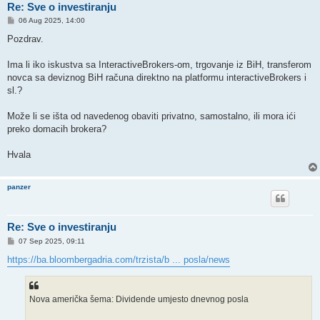
Re: Sve o investiranju
P
06 Aug 2025, 14:00
o
s
Pozdrav.
t
Ima li iko iskustva sa InteractiveBrokers-om, trgovanje iz BiH, transferom
novca sa deviznog BiH računa direktno na platformu interactiveBrokers i
sl.?
Može li se išta od navedenog obaviti privatno, samostalno, ili mora ići
preko domacih brokera?
Hvala
panzer
Re: Sve o investiranju
P
07 Sep 2025, 09:11
o
s
https://ba.bloombergadria.com/trzista/b ... posla/news
t
Nova američka šema: Dividende umjesto dnevnog posla