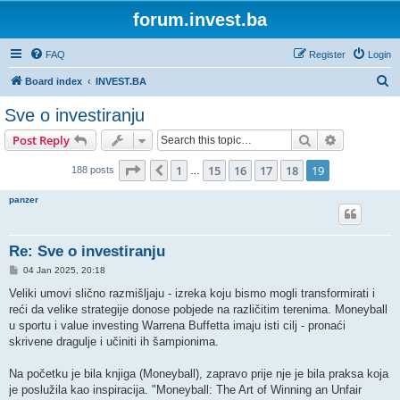
forum.invest.ba
FAQ
Register
Login
S
Board index
INVEST.BA
e
Sve o investiranju
a
Search
Advanced s
Post Reply
r
c
Page
19
of
19
1
15
16
17
18
19
Previous
188 posts
…
h
panzer
Re: Sve o investiranju
P
04 Jan 2025, 20:18
o
s
Veliki umovi slično razmišljaju - izreka koju bismo mogli transformirati i
t
reći da velike strategije donose pobjede na različitim terenima. Moneyball
u sportu i value investing Warrena Buffetta imaju isti cilj - pronaći
skrivene dragulje i učiniti ih šampionima.
Na početku je bila knjiga (Moneyball), zapravo prije nje je bila praksa koja
je poslužila kao inspiracija. "Moneyball: The Art of Winning an Unfair