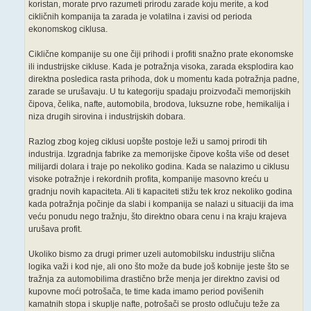
koristan, morate prvo razumeti prirodu zarade koju merite, a kod
cikličnih kompanija ta zarada je volatilna i zavisi od perioda
ekonomskog ciklusa.
Ciklične kompanije su one čiji prihodi i profiti snažno prate ekonomske
ili industrijske cikluse. Kada je potražnja visoka, zarada eksplodira kao
direktna posledica rasta prihoda, dok u momentu kada potražnja padne,
zarade se urušavaju. U tu kategoriju spadaju proizvođači memorijskih
čipova, čelika, nafte, automobila, brodova, luksuzne robe, hemikalija i
niza drugih sirovina i industrijskih dobara.
Razlog zbog kojeg ciklusi uopšte postoje leži u samoj prirodi tih
industrija. Izgradnja fabrike za memorijske čipove košta više od deset
milijardi dolara i traje po nekoliko godina. Kada se nalazimo u ciklusu
visoke potražnje i rekordnih profita, kompanije masovno kreću u
gradnju novih kapaciteta. Ali ti kapaciteti stižu tek kroz nekoliko godina
kada potražnja počinje da slabi i kompanija se nalazi u situaciji da ima
veću ponudu nego tražnju, što direktno obara cenu i na kraju krajeva
urušava profit.
Ukoliko bismo za drugi primer uzeli automobilsku industriju slična
logika važi i kod nje, ali ono što može da bude još kobnije jeste što se
tražnja za automobilima drastično brže menja jer direktno zavisi od
kupovne moći potrošača, te time kada imamo period povišenih
kamatnih stopa i skuplje nafte, potrošači se prosto odlučuju teže za