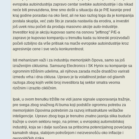
evropska autoindustrija zapravo centar svetske autoindustrije i da nikad
neće biti prevaziđena, time smo došli u situaciju da je P/E kasnije pred
kraj godine porastao na oko šest, ali ne kao razlog toga da je kompanija
postala skuplja, već zato što je zarada nastavila da erodira, a investiri
još uvek nisu počeli da prodaju masovno akcije auto-industrije.
Investitor koji je akciju kupovao samo na osnovu "jeftinog" P/E-a
zapravo je kupovao kompaniju u trenutku kada su kineski proizvođači
počeli ozbiljno da vrše pritisak na marže evropske autoindustrije kroz
agresivnije cene i sve veću konkurentnost.
Isti mehanizam važi i za industriju memorijskih čipova, samo sa još
izraženijim ciklusima. Samsung Electronics i SK Hynix su kompanije sa
ogromnim tržišnim udelima, ali njihova zarada može drastično varirati
između vrha i dna ciklusa. Upravo je ta volatilnost jedan od glavnih
razloga zbog kojih veliki broj investitora taj sektor smatra veoma
rizičnim i izrazito cikličnim.
Ipak, u ovom trenutku tržište ne vidi jasne signale usporavanja tražnje,
pre svega zbog snažnog AI buma koji podstiče ogromnu potrebu za
memorijskim čipovima potrebnim za razvoj infrastrukture veštačke
inteligencije. Upravo zbog toga je trenutno znatno jasnija slika buduće
tražnje u ovom sektoru nego, na primer, u evropskoj automobilskoj
industriji, koja se i dalje suočava sa pritiscima potencijalnog povećanja
kamatnih stopa, slabijom potrošnjom i neizvesnošću oko inflacije i
geopolitičkih rizika.