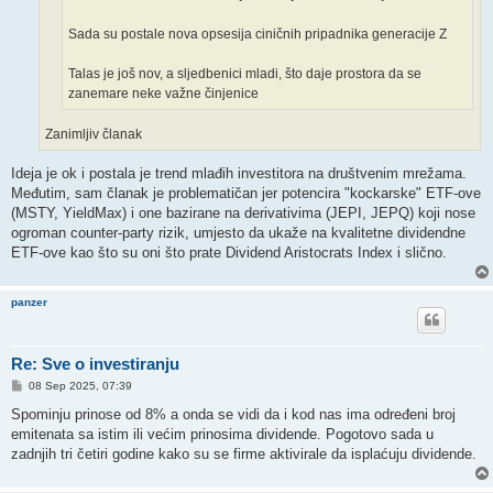
Sada su postale nova opsesija ciničnih pripadnika generacije Z
Talas je još nov, a sljedbenici mladi, što daje prostora da se
zanemare neke važne činjenice
Zanimljiv članak
Ideja je ok i postala je trend mlađih investitora na društvenim mrežama.
Međutim, sam članak je problematičan jer potencira "kockarske" ETF-ove
(MSTY, YieldMax) i one bazirane na derivativima (JEPI, JEPQ) koji nose
ogroman counter-party rizik, umjesto da ukaže na kvalitetne dividendne
ETF-ove kao što su oni što prate Dividend Aristocrats Index i slično.
panzer
Re: Sve o investiranju
P
08 Sep 2025, 07:39
o
s
Spominju prinose od 8% a onda se vidi da i kod nas ima određeni broj
t
emitenata sa istim ili većim prinosima dividende. Pogotovo sada u
zadnjih tri četiri godine kako su se firme aktivirale da isplaćuju dividende.