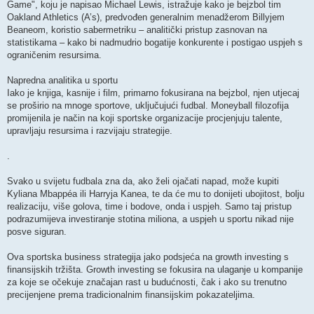
Game", koju je napisao Michael Lewis, istražuje kako je bejzbol tim
Oakland Athletics (A’s), predvođen generalnim menadžerom Billyjem
Beaneom, koristio sabermetriku – analitički pristup zasnovan na
statistikama – kako bi nadmudrio bogatije konkurente i postigao uspjeh s
ograničenim resursima.
Napredna analitika u sportu
Iako je knjiga, kasnije i film, primarno fokusirana na bejzbol, njen utjecaj
se proširio na mnoge sportove, uključujući fudbal. Moneyball filozofija
promijenila je način na koji sportske organizacije procjenjuju talente,
upravljaju resursima i razvijaju strategije.
.
Svako u svijetu fudbala zna da, ako želi ojačati napad, može kupiti
Kyliana Mbappéa ili Harryja Kanea, te da će mu to donijeti ubojitost, bolju
realizaciju, više golova, time i bodove, onda i uspjeh. Samo taj pristup
podrazumijeva investiranje stotina miliona, a uspjeh u sportu nikad nije
posve siguran.
Ova sportska business strategija jako podsjeća na growth investing s
finansijskih tržišta. Growth investing se fokusira na ulaganje u kompanije
za koje se očekuje značajan rast u budućnosti, čak i ako su trenutno
precijenjene prema tradicionalnim finansijskim pokazateljima.