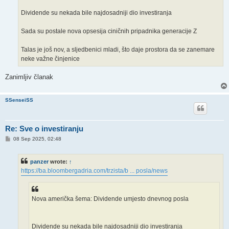
Dividende su nekada bile najdosadniji dio investiranja
Sada su postale nova opsesija ciničnih pripadnika generacije Z
Talas je još nov, a sljedbenici mladi, što daje prostora da se zanemare
neke važne činjenice
Zanimljiv članak
SSenseiSS
Re: Sve o investiranju
P
08 Sep 2025, 02:48
o
s
t
panzer
wrote:
↑
https://ba.bloombergadria.com/trzista/b ... posla/news
Nova američka šema: Dividende umjesto dnevnog posla
Dividende su nekada bile najdosadniji dio investiranja