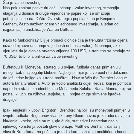
Šta je value investing
Nas pak zanima posve drugačiji pristup - value investing, strategija
ulaganja u dionice ili druge vrijednosne papire koji se smatraju
potcijenjenima na tržištu. Ovu strategiju popularizirao je Benjamin
Graham, često nazivan ocem vrijednosnog investiranja, a jedan od
najpoznatijih pristalica je Warren Buffett.
Kako to funkcionira? Cilj je pronaći dionice čija je trenutna tržišna cijena
niža od njihove unutarnje vrijednosti (intrinsic value). Naprimjer, ako
vjerujete da je dionica stvarno vrijedna 100 USD, a trenutno se prodaje za
70 USD, to bi bila prilika za value investing.
Buffetovu ili Moneyball strategiju u svijetu fudbala danas primjenjuju
mnogi, čak i najbogatiji klubovi. Najbolji primjer je Liverpool i tu dolazimo
do još jedne knjige koju treba pročitati - How to Win the Premier League
autora Iana Grahama. Autor je vodio analitički odjel Redsa, koji je pomoću
naprednih statistika identificirao Mohameda Salaha i Sadia Manea, koji su
postali ključni za njihove uspjehe, ali i brojne druge skrivene igračke
dragulje.
Ipak, engleski klubovi Brighton i Brentford najbolji su moneyball primjeri u
svijetu fudbala. Brightonov vlasnik Tony Bloom novac je zaradio u svijetu
klađenja i kocke, gdje su mu, gle čuda, statistike i napredan način
njihovog korištenja postali glavno oružje. Matthew Benham, današnji
vlasnik Brentforda, na početku je radio kao finansijski analitičar u banci.