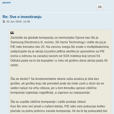
panzer
Re: Sve o investiranju
P
02 Jun 2026, 10:38
o
s
t
Zamislite da gledate kompaniju za memorijske čipove kao što je
Samsung Electronics ili, recimo, SK Hynix Technology i vidite da joj je
P/E ratio trenutno oko 20. Na osnovu svega što znate o multiplikatorima,
zaključujete da je akcija izuzetno jeftina ukoliko je uporedimo sa P/E
(cena u odnosu na zaradu) raciom od SOX indeksa koji iznosi 54.
Odluka pada na to da kupujete i u roku od godinu dana akcija pada 40
odsto.
Šta se desilo? Sa fundamentalne strane vaša analiza je bila bez
greške, ali grešku koju ste prevideli jeste da niste uzeli u obzir da se
sektor nalazi na vrhu ciklusa, jer u tom trenutku upravo ciklične
kompanije izgledaju najjeftinije, a zapravo su najopasnije.
Šta su uopšte ciklične kompanije i zašto postoje ciklusi
Kao što smo već pisali u našem tekstu, P/E ratio vam pokazuje koliko
plaćate za jednu jedinicu zarade kompanije. Ali da bi taj pokazatelj bio