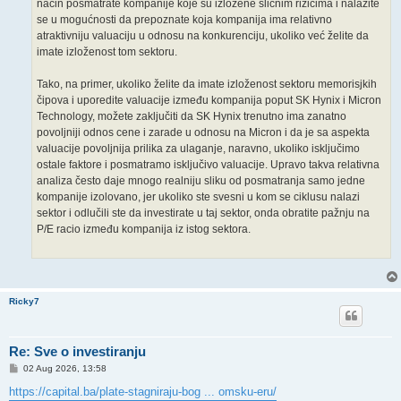
način posmatrate kompanije koje su izložene sličnim rizicima i nalazite
se u mogućnosti da prepoznate koja kompanija ima relativno
atraktivniju valuaciju u odnosu na konkurenciju, ukoliko već želite da
imate izloženost tom sektoru.
Tako, na primer, ukoliko želite da imate izloženost sektoru memorisjkih
čipova i uporedite valuacije između kompanija poput SK Hynix i Micron
Technology, možete zaključiti da SK Hynix trenutno ima zanatno
povoljniji odnos cene i zarade u odnosu na Micron i da je sa aspekta
valuacije povoljnija prilika za ulaganje, naravno, ukoliko isključimo
ostale faktore i posmatramo isključivo valuacije. Upravo takva relativna
analiza često daje mnogo realniju sliku od posmatranja samo jedne
kompanije izolovano, jer ukoliko ste svesni u kom se ciklusu nalazi
sektor i odlučili ste da investirate u taj sektor, onda obratite pažnju na
P/E racio između kompanija iz istog sektora.
Ricky7
Re: Sve o investiranju
P
02 Aug 2026, 13:58
o
s
https://capital.ba/plate-stagniraju-bog ... omsku-eru/
t