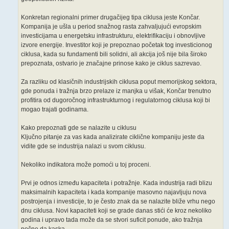
Konkretan regionalni primer drugačijeg tipa ciklusa jeste Končar.
Kompanija je ušla u period snažnog rasta zahvaljujući evropskim
investicijama u energetsku infrastrukturu, elektrifikaciju i obnovljive
izvore energije. Investitor koji je prepoznao početak tog investicionog
ciklusa, kada su fundamenti bili solidni, ali akcija još nije bila široko
prepoznata, ostvario je značajne prinose kako je ciklus sazrevao.
Za razliku od klasičnih industrijskih ciklusa poput memorijskog sektora,
gde ponuda i tražnja brzo prelaze iz manjka u višak, Končar trenutno
profitira od dugoročnog infrastrukturnog i regulatornog ciklusa koji bi
mogao trajati godinama.
Kako prepoznati gde se nalazite u ciklusu
Ključno pitanje za vas kada analizirate ciklične kompaniju jeste da
vidite gde se industrija nalazi u svom ciklusu.
Nekoliko indikatora može pomoći u toj proceni.
Prvi je odnos između kapaciteta i potražnje. Kada industrija radi blizu
maksimalnih kapaciteta i kada kompanije masovno najavljuju nova
postrojenja i investicije, to je često znak da se nalazite bliže vrhu nego
dnu ciklusa. Novi kapaciteti koji se grade danas stići će kroz nekoliko
godina i upravo tada može da se stvori suficit ponude, ako tražnja
počne da kaska.