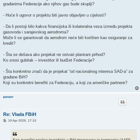
građanima Federacije ako njihov gas bude skuplji?
- Hoće li ugovor o projektu biti javno objavljen u cijelosti?
- Da li postoji bilo kakva finansijska ili kolateralna veza između projekta
gasovoda i sarajevskog aerodroma?
Može li se garantovati da aerodrom neće biti korišten kao osiguranje za
kredit?
- Šta se dešava ako projekat ne ostvari planirani prihod?
Ko snosi gubitak – investitor ili budžet Federacije?
- Šta konkretno znači da je projekat “od nacionalnog interesa SAD-a” za
građane BiH?
Koji su konkretni benefiti za Federaciju, a koji za američke partnere?
panzer
Re: Vlada FBiH
P
19 Apr 2026, 17:10
o
s
t
Kao zvanični nosilac investicije u BiH imenovana je kompanija “AAFS