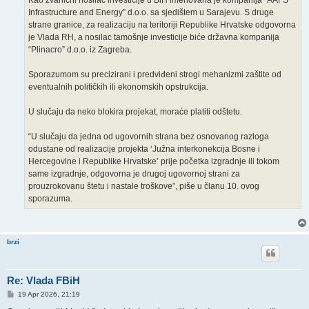
Infrastructure and Energy” d.o.o. sa sjedištem u Sarajevu. S druge
strane granice, za realizaciju na teritoriji Republike Hrvatske odgovorna
je Vlada RH, a nosilac tamošnje investicije biće državna kompanija
“Plinacro” d.o.o. iz Zagreba.
Sporazumom su precizirani i predviđeni strogi mehanizmi zaštite od
eventualnih političkih ili ekonomskih opstrukcija.
U slučaju da neko blokira projekat, moraće platiti odštetu.
“U slučaju da jedna od ugovornih strana bez osnovanog razloga
odustane od realizacije projekta ‘Južna interkonekcija Bosne i
Hercegovine i Republike Hrvatske’ prije početka izgradnje ili tokom
same izgradnje, odgovorna je drugoj ugovornoj strani za
prouzrokovanu štetu i nastale troškove”, piše u članu 10. ovog
sporazuma.
brzi
Re: Vlada FBiH
P
19 Apr 2026, 21:19
o