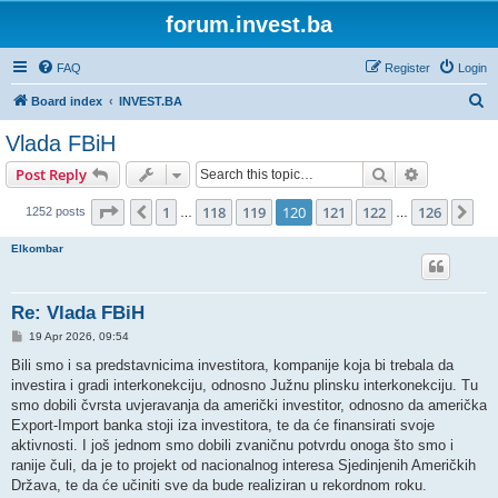
forum.invest.ba
FAQ
Register
Login
S
Board index
INVEST.BA
e
Vlada FBiH
a
Search
Advanced s
Post Reply
r
c
Page
120
of
126
1
118
119
120
121
122
126
Previous
Ne
1252 posts
…
…
h
Elkombar
Re: Vlada FBiH
P
19 Apr 2026, 09:54
o
s
Bili smo i sa predstavnicima investitora, kompanije koja bi trebala da
t
investira i gradi interkonekciju, odnosno Južnu plinsku interkonekciju. Tu
smo dobili čvrsta uvjeravanja da američki investitor, odnosno da američka
Export-Import banka stoji iza investitora, te da će finansirati svoje
aktivnosti. I još jednom smo dobili zvaničnu potvrdu onoga što smo i
ranije čuli, da je to projekt od nacionalnog interesa Sjedinjenih Američkih
Država, te da će učiniti sve da bude realiziran u rekordnom roku.