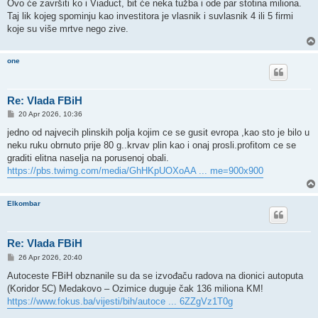
s
Ovo će završiti ko i Viaduct, bit će neka tužba i ode par stotina miliona.
t
Taj lik kojeg spominju kao investitora je vlasnik i suvlasnik 4 ili 5 firmi
koje su više mrtve nego zive.
one
Re: Vlada FBiH
P
20 Apr 2026, 10:36
o
s
jedno od najvecih plinskih polja kojim ce se gusit evropa ,kao sto je bilo u
t
neku ruku obrnuto prije 80 g..krvav plin kao i onaj prosli.profitom ce se
graditi elitna naselja na porusenoj obali.
https://pbs.twimg.com/media/GhHKpUOXoAA ... me=900x900
Elkombar
Re: Vlada FBiH
P
26 Apr 2026, 20:40
o
s
Autoceste FBiH obznanile su da se izvođaču radova na dionici autoputa
t
(Koridor 5C) Medakovo – Ozimice duguje čak 136 miliona KM!
https://www.fokus.ba/vijesti/bih/autoce ... 6ZZgVz1T0g