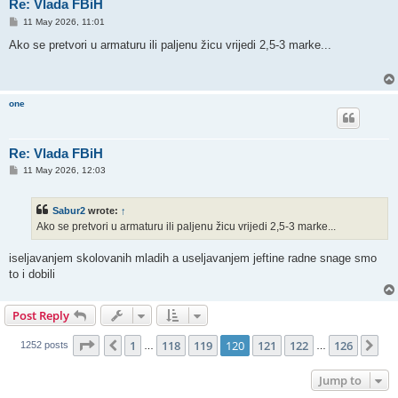
Re: Vlada FBiH
P
11 May 2026, 11:01
o
s
Ako se pretvori u armaturu ili paljenu žicu vrijedi 2,5-3 marke...
t
one
Re: Vlada FBiH
P
11 May 2026, 12:03
o
s
t
Sabur2
wrote:
↑
Ako se pretvori u armaturu ili paljenu žicu vrijedi 2,5-3 marke...
iseljavanjem skolovanih mladih a useljavanjem jeftine radne snage smo
to i dobili
Post Reply
Page
120
of
126
1
118
119
120
121
122
126
Previous
Ne
1252 posts
…
…
Jump to