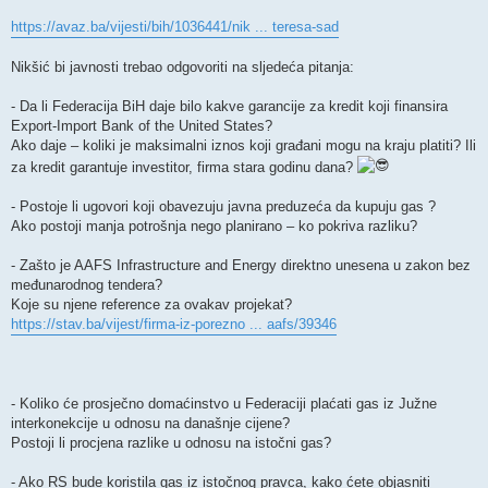
https://avaz.ba/vijesti/bih/1036441/nik ... teresa-sad
Nikšić bi javnosti trebao odgovoriti na sljedeća pitanja:
- Da li Federacija BiH daje bilo kakve garancije za kredit koji finansira
Export-Import Bank of the United States?
Ako daje – koliki je maksimalni iznos koji građani mogu na kraju platiti? Ili
za kredit garantuje investitor, firma stara godinu dana?
- Postoje li ugovori koji obavezuju javna preduzeća da kupuju gas ?
Ako postoji manja potrošnja nego planirano – ko pokriva razliku?
- Zašto je AAFS Infrastructure and Energy direktno unesena u zakon bez
međunarodnog tendera?
Koje su njene reference za ovakav projekat?
https://stav.ba/vijest/firma-iz-porezno ... aafs/39346
- Koliko će prosječno domaćinstvo u Federaciji plaćati gas iz Južne
interkonekcije u odnosu na današnje cijene?
Postoji li procjena razlike u odnosu na istočni gas?
- Ako RS bude koristila gas iz istočnog pravca, kako ćete objasniti