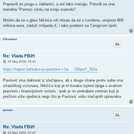
Popravili im prugu u Jablanici, a oni tako vraćaju. Potvrdi se ona
narodna:"Pomozi sirotu na svoju sramotu".
Mislim da se u glavi Nikšića vrti misao da se u Londonu, umjesto 800
miliona eura, zaduži milijardu €, i tako problem sa Cengizom riješi.
Elkombar
Re: Vlada FBiH
P
02 May 2026, 20:42
o
s
https://raport.ba/kako-su-pavlovic-i-ha ... Ol6poY_NZw
t
Pavlović ima doktorat iz stečajeva, ali s druge strane protiv sebe ima
strateškog vizionara, Nikšića koji je tri koraka ispred njega u svakom
pravnom i finansijskom smislu - ipak je on prekaljeni veteran koji je
preživio više sjednica nego što je Pavlović vidio stečajnih upravnika.
panzer
Re: Vlada FBiH
P
04 May 2026, 07:47