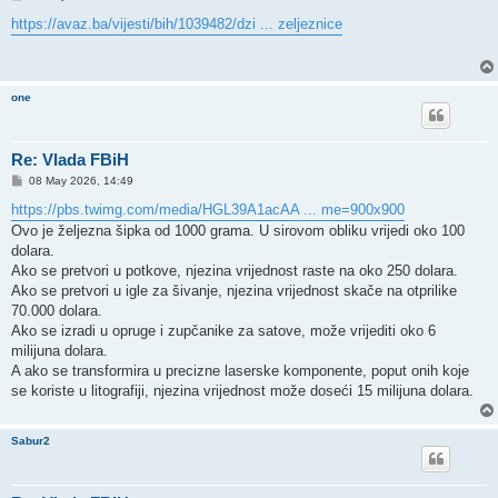
o
s
https://avaz.ba/vijesti/bih/1039482/dzi ... zeljeznice
t
one
Re: Vlada FBiH
P
08 May 2026, 14:49
o
s
https://pbs.twimg.com/media/HGL39A1acAA ... me=900x900
t
Ovo je željezna šipka od 1000 grama. U sirovom obliku vrijedi oko 100
dolara.
Ako se pretvori u potkove, njezina vrijednost raste na oko 250 dolara.
Ako se pretvori u igle za šivanje, njezina vrijednost skače na otprilike
70.000 dolara.
Ako se izradi u opruge i zupčanike za satove, može vrijediti oko 6
milijuna dolara.
A ako se transformira u precizne laserske komponente, poput onih koje
se koriste u litografiji, njezina vrijednost može doseći 15 milijuna dolara.
Sabur2