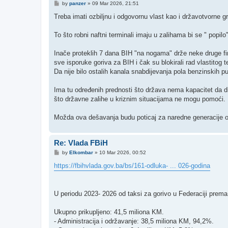
P
by
panzer
»
09 Mar 2026, 21:51
o
s
Treba imati ozbiljnu i odgovornu vlast kao i državotvorne 
t
To što robni naftni terminali imaju u zalihama bi se " popilo
Inače proteklih 7 dana BIH "na nogama" drže neke druge fir
sve isporuke goriva za BIH i čak su blokirali rad vlastitog
Da nije bilo ostalih kanala snabdijevanja pola benzinskih 
Ima tu određenih prednosti što država nema kapacitet da dikt
što državne zalihe u kriznim situacijama ne mogu pomoći.
Možda ova dešavanja budu poticaj za naredne generacije o
Re: Vlada FBiH
P
by
Elkombar
»
10 Mar 2026, 00:52
o
s
https://fbihvlada.gov.ba/bs/161-odluka- ... 026-godina
t
U periodu 2023- 2026 od taksi za gorivo u Federaciji prem
​Ukupno prikupljeno: 41,5 miliona KM.
​- Administracija i održavanje: 38,5 miliona KM, 94,2%.