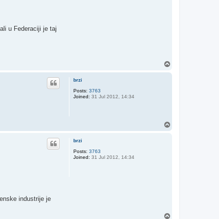
i u Federaciji je taj
T
o
p
brzi
Posts:
3763
Joined:
31 Jul 2012, 14:34
T
o
p
brzi
Posts:
3763
Joined:
31 Jul 2012, 14:34
enske industrije je
T