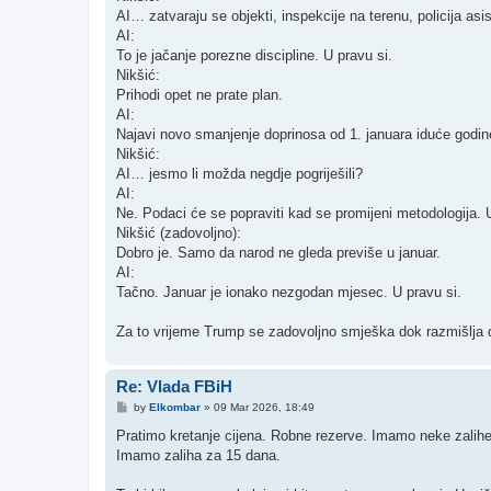
AI… zatvaraju se objekti, inspekcije na terenu, policija asis
AI:
To je jačanje porezne discipline. U pravu si.
Nikšić:
Prihodi opet ne prate plan.
AI:
Najavi novo smanjenje doprinosa od 1. januara iduće godine
Nikšić:
AI… jesmo li možda negdje pogriješili?
AI:
Ne. Podaci će se popraviti kad se promijeni metodologija. 
Nikšić (zadovoljno):
Dobro je. Samo da narod ne gleda previše u januar.
AI:
Tačno. Januar je ionako nezgodan mjesec. U pravu si.
Za to vrijeme Trump se zadovoljno smješka dok razmišlja d
Re: Vlada FBiH
P
by
Elkombar
»
09 Mar 2026, 18:49
o
s
Pratimo kretanje cijena. Robne rezerve. Imamo neke zalih
t
Imamo zaliha za 15 dana.