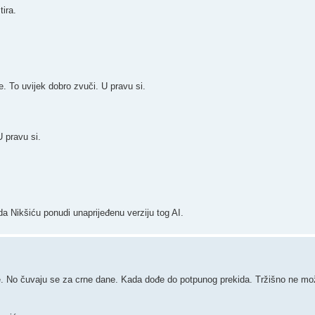
tira.
. To uvijek dobro zvuči. U pravu si.
U pravu si.
a Nikšiću ponudi unaprijeđenu verziju tog AI.
e. No čuvaju se za crne dane. Kada dođe do potpunog prekida. Tržišno ne mož