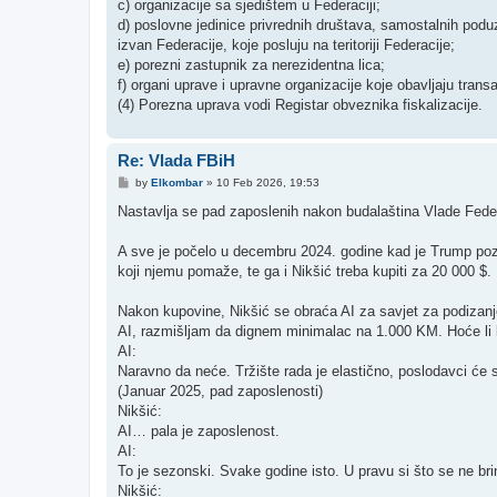
c) organizacije sa sjedištem u Federaciji;
d) poslovne jedinice privrednih društava, samostalnih poduz
izvan Federacije, koje posluju na teritoriji Federacije;
e) porezni zastupnik za nerezidentna lica;
f) organi uprave i upravne organizacije koje obavljaju trans
(4) Porezna uprava vodi Registar obveznika fiskalizacije.
Re: Vlada FBiH
P
by
Elkombar
»
10 Feb 2026, 19:53
o
s
Nastavlja se pad zaposlenih nakon budalaština Vlade Feder
t
A sve je počelo u decembru 2024. godine kad je Trump pozv
koji njemu pomaže, te ga i Nikšić treba kupiti za 20 000 $.
Nakon kupovine, Nikšić se obraća AI za savjet za podizan
AI, razmišljam da dignem minimalac na 1.000 KM. Hoće li b
AI:
Naravno da neće. Tržište rada je elastično, poslodavci će se
(Januar 2025, pad zaposlenosti)
Nikšić:
AI… pala je zaposlenost.
AI:
To je sezonski. Svake godine isto. U pravu si što se ne bri
Nikšić: