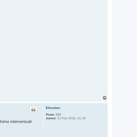
T
o
p
Elkombar
Posts:
532
Joined:
21 Feb 2020, 21:18
emo intervenisati.