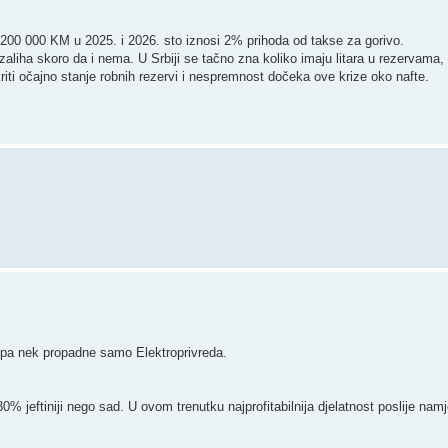
 200 000 KM u 2025. i 2026. sto iznosi 2% prihoda od takse za gorivo.
aliha skoro da i nema. U Srbiji se tačno zna koliko imaju litara u rezervama, al
kriti očajno stanje robnih rezervi i nespremnost dočeka ove krize oko nafte.
o pa nek propadne samo Elektroprivreda.
0% jeftiniji nego sad. U ovom trenutku najprofitabilnija djelatnost poslije namj