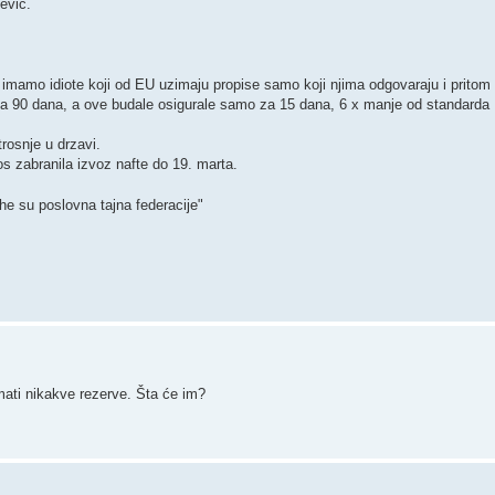
čević.
mamo idiote koji od EU uzimaju propise samo koji njima odgovaraju i pritom 
a 90 dana, a ove budale osigurale samo za 15 dana, 6 x manje od standarda
rosnje u drzavi.
jos zabranila izvoz nafte do 19. marta.
ihe su poslovna tajna federacije"
imati nikakve rezerve. Šta će im?