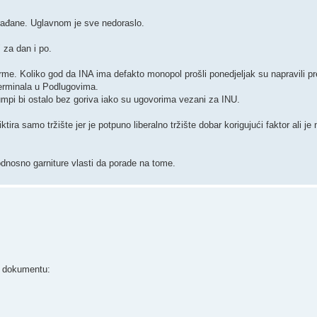
građane. Uglavnom je sve nedoraslo.
" za dan i po.
me. Koliko god da INA ima defakto monopol prošli ponedjeljak su napravili pr
 terminala u Podlugovima.
pumpi bi ostalo bez goriva iako su ugovorima vezani za INU.
ira samo tržište jer je potpuno liberalno tržište dobar korigujući faktor ali je
dnosno garniture vlasti da porade na tome.
a dokumentu: