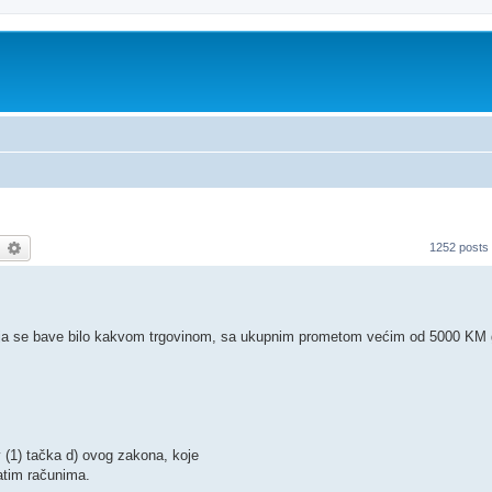
earch
Advanced search
1252 posts
ca koja se bave bilo kakvom trgovinom, sa ukupnim prometom većim od 5000 KM 
v (1) tačka d) ovog zakona, koje
atim računima.