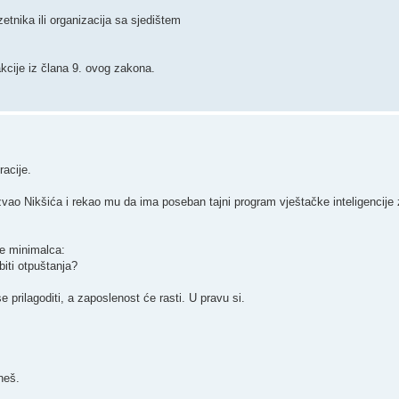
etnika ili organizacija sa sjedištem
akcije iz člana 9. ovog zakona.
acije.
ao Nikšića i rekao mu da ima poseban tajni program vještačke inteligencije z
je minimalca:
iti otpuštanja?
 prilagoditi, a zaposlenost će rasti. U pravu si.
neš.