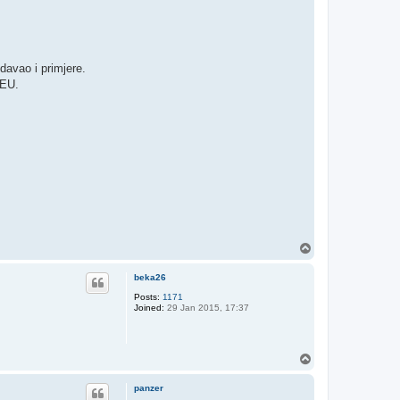
davao i primjere.
 EU.
T
o
p
beka26
Posts:
1171
Joined:
29 Jan 2015, 17:37
T
o
p
panzer