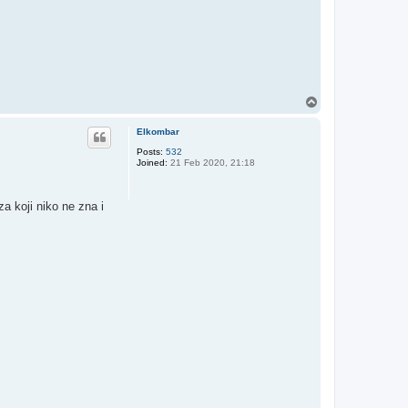
T
o
p
Elkombar
Posts:
532
Joined:
21 Feb 2020, 21:18
a koji niko ne zna i