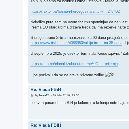
To bi bilo samo za bolnice i hitne ustanove - rekao je Hasi
https://faktor.ba/bosna-i-hercegovina/a ... -km/247432
Nekoliko puta sam na ovom forumu spominjao da na vlasti i
Prema EU stardardima drzava treba da ima rezerve nafte z
S druge strane Srbija ima rezerve za 90 dana prosječne pot
https://www.rtvbn.com/4088950/srbija-im ... na-35-dana
. I 
U septembru 2025. je direktor terminala Kreso izjavio: "Zal
https://etto.ba/clanak/zabrinutost-me%C ... -prijetnja
I jos pozivaju da se ne prave privatne zalihe.
Re: Vlada FBiH
P
by
beka26
»
09 Mar 2026, 19:54
o
s
po svim parametrima BiH je kolonija, a kolonije netrebaju 
t
Re: Vlada FBiH