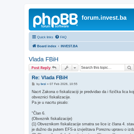
forum.invest.ba
Quick links
FAQ
Board index
INVEST.BA
Vlada FBiH
S
Post Reply
Re: Vlada FBiH
P
by
brzi
»
07 Feb 2026, 10:55
o
s
Nacrt Zakona o fiskalizaciji je predviđao da i fizička li
t
obveznici fiskalizacije.
Pa je u nacrtu pisalo:
"Član 6.
(Obveznik fiskalizacije)
(1) Obveznikom fiskalizacije smatra se lice iz člana 4. sta
je dužno da putem EFS-a izvještava Poreznu upravu o izd