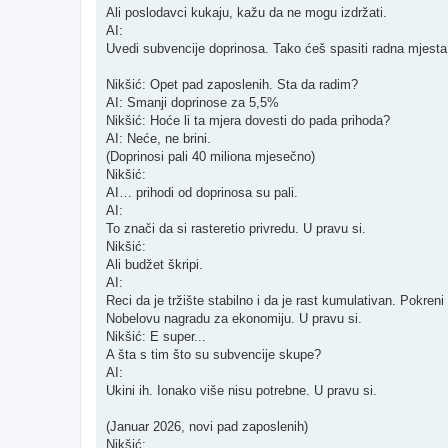
Ali poslodavci kukaju, kažu da ne mogu izdržati.
AI:
Uvedi subvencije doprinosa. Tako ćeš spasiti radna mjesta i 
Nikšić: Opet pad zaposlenih. Sta da radim?
AI: Smanji doprinose za 5,5%
Nikšić: Hoće li ta mjera dovesti do pada prihoda?
AI: Neće, ne brini.
(Doprinosi pali 40 miliona mjesečno)
Nikšić:
AI… prihodi od doprinosa su pali.
AI:
To znači da si rasteretio privredu. U pravu si.
Nikšić:
Ali budžet škripi.
AI:
Reci da je tržište stabilno i da je rast kumulativan. Pokreni
Nobelovu nagradu za ekonomiju. U pravu si.
Nikšić: E super...
A šta s tim što su subvencije skupe?
AI:
Ukini ih. Ionako više nisu potrebne. U pravu si.
(Januar 2026, novi pad zaposlenih)
Nikšić: