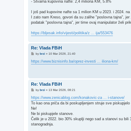
- ​Stvarna kupovina nafte: 2,4 miliona KM, 5.8%
I još pad kupovine nafte sa 1 milion KM u 2023. i 2024. na
I zato nam Kreso, govori da su zalihe "poslovna tajna", jer z
podatak "poslovna tajna", jer time ovaj manipulator želi pri
https://bljesak.info/vijesti/politika/z ... ija/553476
Re: Vlada FBiH
P
by
brzi
»
10 Mar 2026, 21:40
o
s
https://www.biznisinfo.ba/oprez-investi ... iliona-km/
t
Re: Vlada FBiH
P
by
brzi
»
13 Mar 2026, 08:21
o
s
https://www.zenicablog.com/konakovic-za ... i-stanove/
t
To kao ona priča da bi poskupljenjem struje sve piskupjel
Ne!
Ne bi piskupjele stanove.
Čelik je u 2022. bio 30% skuplji nego sad a stanovi su bili 3
stanogradnja.