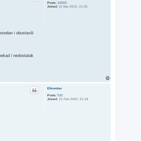
Posts:
14543
Joined:
11 Mar 2010, 21:30
esedan i obustavili
 nekad i nedostatak
T
o
p
Elkombar
Posts:
532
Joined:
21 Feb 2020, 21:18