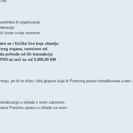
a se:
zetnika ili organizacije
ederacije;
osti izvan svoje osnovne
ra se i fizičko lice koje obavlja
ležnog organa, neovisno od
 da prihode od tih transakcija
ez PDV-a) veći su od 5.000,00 KM
nju, jer bi to očito i bila glupost koja bi Poreznoj posao komplikovala a bez
fiskalizacije u skladu s ovim zakonom.
eštava Poreznu upravu u skladu sa ovim