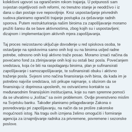
kolektivni ugovori sa ograničenim rokom trajanja. U potpunosti sam
svjestan osjetljivosti ovih reformi, no trenutno stanje je neodrživo i iz
dana u dan postaje sve nepovoljnije. Kroz uspostavljanje privrednih
sudova planiramo ograničiti trajanje postupka za rješavanje radnih
sporova. Putem restrukturiranja našim biroima za zapošljavanje moramo
pružiti šansu da se bave aktivnostima, zbog kojih su i uspostavljeni;
dizajnom i implementacijom aktivnih mjera zapošljavanja.
Taj proces neizostavno uključuje dovođenje u red spiskova osoba, te
ostavljanje na spiskovima samo onih koji su na biroima usljed radne
potrebe, odnosno onih koji aktivno traže posao. Moramo iznaći načina da
povećamo fond za zbrinjavanje onih koji su ostali bez posla. Povećanjem
sredstava, koja će biti na raspolaganju biroima, plan je sufinansirati
zapošljavanje i samozapošljavanje, te sufinansirati obuku i aktivno
traženje posla. Svjesni smo načina finansiranja ovih biroa, da kada im je
potrebno najviše sredstava, isti prikupe najmanje, s obzirom da se
finansiraju iz doprinosa uposlenih, no ostvarićemo kontakte sa
međunarodnim finansijskim institucijama, koje su nam spremne pomoći
da se uhvatimo u „koštac“ sa ovim problemom. Ovdje prvenstveno mislim
na Svjetsku banku. Također planiramo prilagođavanje Zakona o
posredovanju pri zapošljavanju, na način da se prošire zakonske
mogućnosti istog. Na tragu ovih izmjena želimo omogućiti i formiranje
agencija za iznajmljivanje radnika za privremene, povremene i sezonske
poslove.