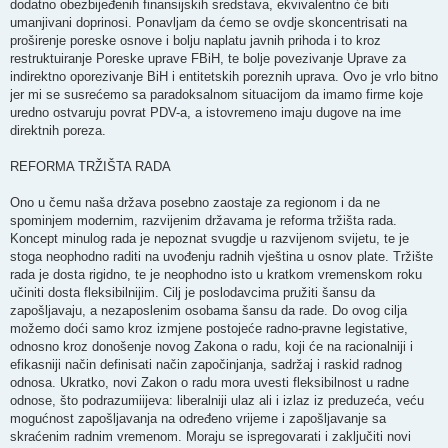
dodatno obezbijeđenih finansijskih sredstava, ekvivalentno će biti
umanjivani doprinosi. Ponavljam da ćemo se ovdje skoncentrisati na
proširenje poreske osnove i bolju naplatu javnih prihoda i to kroz
restruktuiranje Poreske uprave FBiH, te bolje povezivanje Uprave za
indirektno oporezivanje BiH i entitetskih poreznih uprava. Ovo je vrlo bitno
jer mi se susrećemo sa paradoksalnom situacijom da imamo firme koje
uredno ostvaruju povrat PDV-a, a istovremeno imaju dugove na ime
direktnih poreza.
REFORMA TRŽIŠTA RADA
Ono u čemu naša država posebno zaostaje za regionom i da ne
spominjem modernim, razvijenim državama je reforma tržišta rada.
Koncept minulog rada je nepoznat svugdje u razvijenom svijetu, te je
stoga neophodno raditi na uvođenju radnih vještina u osnov plate. Tržište
rada je dosta rigidno, te je neophodno isto u kratkom vremenskom roku
učiniti dosta fleksibilnijim. Cilj je poslodavcima pružiti šansu da
zapošljavaju, a nezaposlenim osobama šansu da rade. Do ovog cilja
možemo doći samo kroz izmjene postojeće radno-pravne legistative,
odnosno kroz donošenje novog Zakona o radu, koji će na racionalniji i
efikasniji način definisati način započinjanja, sadržaj i raskid radnog
odnosa. Ukratko, novi Zakon o radu mora uvesti fleksibilnost u radne
odnose, što podrazumiijeva: liberalniji ulaz ali i izlaz iz preduzeća, veću
mogućnost zapošljavanja na određeno vrijeme i zapošljavanje sa
skraćenim radnim vremenom. Moraju se ispregovarati i zaključiti novi