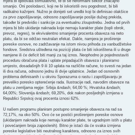
mjera bi djelovala stimulativno, te bi se neformalni sektor značajno
smanjio. Oni poslodavci, koji ne bi iskoristili ovu pogodnost, bi bili
radikalno kažnjeni. Nužno je donijeti set uredbi koji bi definisao olakšice
za prvo zapošljavanje, odnosno zapošljavanje poslije dužeg prekida,
također bi predvidio i sankcije za eventualnu zloupotrebu. Jedna od prvih
mjera bi bilo ukidanje naknada koje nemaju karakter plate (topli obrok,
prevoz, regres), te ekvivalentno smanjenje procenta obaveza na neto
platu, da bi se održao neutralan efekat. Dakle, namjera je proširenje
poreske osnove, no zadržavanje na istom nivou prihoda za vanbudžetske
fondove. Sredstva ušteđena na poziciji plata će biti iskorištena ili u druge
namjene ili će deficit biti manji za taj iznos. Neophodno je pojednostaviti
proceduru obračuna plata i uplate pripadajućih obaveza i planiramo
umjesto, dosadašnjih 9 ili 10 uplata na različite račune, to svesti na jedan
ili dva računa, odnosno jednu ili dvije uplatnice. Jedan od osnovnih
problema definisanih i u okviru Sporazuma o rastu i zapošljavanju je
preveliko poresko opterećenje rada. Ilustracije radi, navodim obaveze na
platu u zemljama regije: Srbija &ndash; 64,00 %; Hrvatska &ndash;
64,00%; Slovenija &ndash; 69,20%, dok nakon posljednjih izmjena u
Republici Srpskoj ovaj procenta iznosi 62%.
U našem programu planiram postupno smanjenje obaveza na rad sa
72,17%, na oko 50%. Ovo će se postići proširenjem poreske osnove
(ukidanjem naknada koje nemaju karakter plate, te ugradnjom istih u platu
i povećanjem broja zaposlenih). Bitno je istaći da će svaka izmjena
poreske legislative biti neutralnog karaktera, odnosno za iznos svih