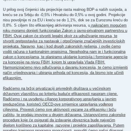
U prilog ovoj činjenici idu projeckije rasta realnog BDP-a naših susjeda, a
kreću se za Srbiju do -0,5% i Hrvatsku do 0,5% u ovoj godini. Projekcije
nisu povoljnije ni za EU i kreću se do 1,1%, dok se za Eurozonu kreću do
0,8%. S ciljem što efikasnijeg aktiviranja resursa, u
najkraćem mogućem
roku moramo donijeti funkcionalan Zakon o javno-privatnom partnerstvu u
FBiH. Ovaj zakon će stvoriti legalni okvir za udruživanje resursa, te
stvoriti pretpostavke za nastavak i otpočinjanje značajnijih investicijskih
projekata. Naravno, kao i kod drugih zakonskih rješenja, i ovdje ćemo
voditi računa o kantonalnim propisima. Neophodna nam je i funkcionalna
zakon o koncesijama, te planiramo ukidanje komisija i formiranje agencije
za koncesije na nivou FBiH, kojom bi upravljala Vlada FBIH.
Harmoniziraćemo nivo odlučivanja o davanju koncesija, te ćemo izmijeniti
način vrijednovanja i ubiranja prihoda od koncesija, da bismo iste učinili
efikasnijim.
Radićemo na bržoj privatizaciji privrednih društava u većinskom
državnom vlasništvu po kriteriju buduće efikasnosti naspram cijene.
Radićemo i na uvođenju ciljanog korporativnog upravljanja u javnim
preduzećima, koristeći OECD-ove smjernice upravljanja vođenog
ciljevima. Provesti ćemo sve aktivnosti vezane za efikasniju i bržu
zaštitu, te prodaju imovine u drugim državama. Ustanovićemo zakonske
procedure koje će osigurati da izdavanje obveznica bude najvećim
dijelom korišteno za kapitalne, razvojne i projekte zapošljavanja. Putem
posebno kreiranog programa mogućnosti, ponuditi ćemo našoj dijaspori