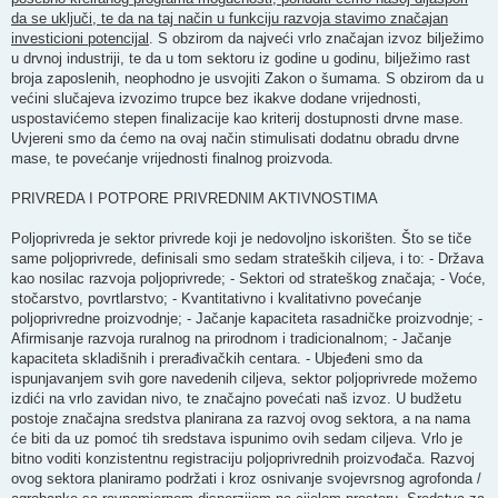
da se uključi, te da na taj način u funkciju razvoja stavimo značajan
investicioni potencijal
. S obzirom da najveći vrlo značajan izvoz bilježimo
u drvnoj industriji, te da u tom sektoru iz godine u godinu, bilježimo rast
broja zaposlenih, neophodno je usvojiti Zakon o šumama. S obzirom da u
većini slučajeva izvozimo trupce bez ikakve dodane vrijednosti,
uspostavićemo stepen finalizacije kao kriterij dostupnosti drvne mase.
Uvjereni smo da ćemo na ovaj način stimulisati dodatnu obradu drvne
mase, te povećanje vrijednosti finalnog proizvoda.
PRIVREDA I POTPORE PRIVREDNIM AKTIVNOSTIMA
Poljoprivreda je sektor privrede koji je nedovoljno iskorišten. Što se tiče
same poljoprivrede, definisali smo sedam strateških ciljeva, i to: - Država
kao nosilac razvoja poljoprivrede; - Sektori od strateškog značaja; - Voće,
stočarstvo, povrtlarstvo; - Kvantitativno i kvalitativno povećanje
poljoprivredne proizvodnje; - Jačanje kapaciteta rasadničke proizvodnje; -
Afirmisanje razvoja ruralnog na prirodnom i tradicionalnom; - Jačanje
kapaciteta skladišnih i prerađivačkih centara. - Ubjeđeni smo da
ispunjavanjem svih gore navedenih ciljeva, sektor poljoprivrede možemo
izdići na vrlo zavidan nivo, te značajno povećati naš izvoz. U budžetu
postoje značajna sredstva planirana za razvoj ovog sektora, a na nama
će biti da uz pomoć tih sredstava ispunimo ovih sedam ciljeva. Vrlo je
bitno voditi konzistentnu registraciju poljoprivrednih proizvođača. Razvoj
ovog sektora planiramo podržati i kroz osnivanje svojevrsnog agrofonda /