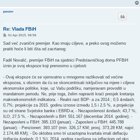
panzer
Re: Vlada FBiH
P
01 Apr 2015, 09:59
o
s
Sad već zvanični premijer. Kao imaju ciljeve, a preko ovog možemo
t
pratiti hoće li biti išta od zacrtanog:
Fadil Novalić, premijer FBiH na sjednici Predstavničkog doma PFBiH
iznio je svoj ekspoze koji prenosimo u cjelosti
- Ovaj ekspoze će se vjerovatno u mnogome razlikovati od većine
ekspozea, s obzirom da ću se skoncentrisati isključivo na mjere i ciljeve
ekonomske politike, koje, uz Vašu podršku, namjeravam provoditi u
mandatnom periodu. No, prije toga, želim napraviti kraći presjek kretanja
makroekonomskih indikatora: - Realni rast BDP- a za 2014.; 0,5 &ndash;
0,7%; projekcije za 2015. godinu iznose između 1,5 i 2,5 %, a projekcije
su od strane Svjetske banke i EBRD-a; - Nezaposlenost &ndash; 43,7 %;
ILO; 27,5 %, - Nezaposlenih u BiH: 551.167 (decembar 2014. godine); -
Nezaposleni u FBiH: 395.133 (januar); - Zaposleni u FBiH: 445.788
(januar); - Penzioneri: 393.107 (min. 326,17 KM; prosj. 373,28 KM; najvi:
2.174,48 KM); - Do oktobra smo tri uzastopna kvartala imali deflaciju
(inflacija &ndash; 0,1 %); 2014. godina završena sa inflacijom od oko