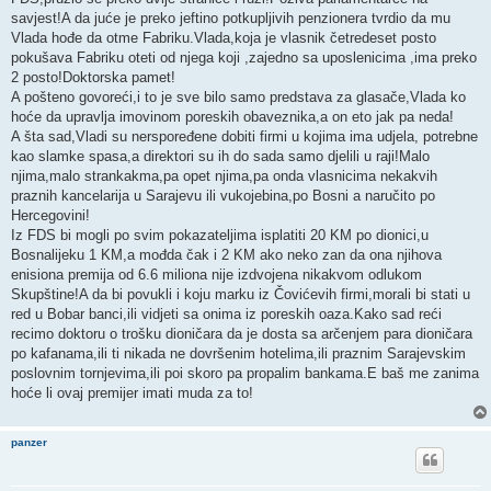
savjest!A da juće je preko jeftino potkupljivih penzionera tvrdio da mu
Vlada hođe da otme Fabriku.Vlada,koja je vlasnik četredeset posto
pokušava Fabriku oteti od njega koji ,zajedno sa uposlenicima ,ima preko
2 posto!Doktorska pamet!
A pošteno govoreći,i to je sve bilo samo predstava za glasače,Vlada ko
hoće da upravlja imovinom poreskih obaveznika,a on eto jak pa neda!
A šta sad,Vladi su nerspoređene dobiti firmi u kojima ima udjela, potrebne
kao slamke spasa,a direktori su ih do sada samo djelili u raji!Malo
njima,malo strankakma,pa opet njima,pa onda vlasnicima nekakvih
praznih kancelarija u Sarajevu ili vukojebina,po Bosni a naručito po
Hercegovini!
Iz FDS bi mogli po svim pokazateljima isplatiti 20 KM po dionici,u
Bosnalijeku 1 KM,a mođda čak i 2 KM ako neko zan da ona njihova
enisiona premija od 6.6 miliona nije izdvojena nikakvom odlukom
Skupštine!A da bi povukli i koju marku iz Čovićevih firmi,morali bi stati u
red u Bobar banci,ili vidjeti sa onima iz poreskih oaza.Kako sad reći
recimo doktoru o trošku dioničara da je dosta sa arčenjem para dioničara
po kafanama,ili ti nikada ne dovršenim hotelima,ili praznim Sarajevskim
poslovnim tornjevima,ili poi skoro pa propalim bankama.E baš me zanima
hoće li ovaj premijer imati muda za to!
panzer