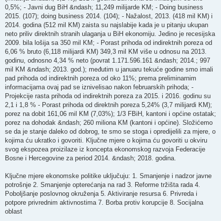
0,5%; - Javni dug BiH &ndash; 11,249 milijarde KM; - Doing business
2015. (107); doing business 2014. (104); - Nažalost, 2013. (418 mil KM) i
2014. godina (512 mil KM) zaista su najslabije kada je u pitanju ukupan
neto priliv direktnih stranih ulaganja u BiH ekonomiju. Jedino je recesijska
2009. bila lošija sa 350 mil KM; - Porast prihoda od indirektnih poreza od
6,06 % bruto (6,118 milijardi KM) 349,3 mil KM više u odnosu na 2013.
godinu, odnosno 4,34 % neto (povrat 1.171.596.161 &ndash; 2014.; 997
mil KM &ndash; 2013. god.); međutim u januaru tekuće godine smo imali
pad prihoda od indirektnih poreza od oko 11%; prema preliminarnim
informacijama ovaj pad se iznivelisao nakon februarskih prihoda; -
Projekcije rasta prihoda od indirektnih poreza za 2015. i 2016. godinu su
2,1 i 1,8 % - Porast prihoda od direktnih poreza 5,24% (3,7 milijardi KM);
porez na dobit 161,06 mil KM (7,03%); 1/3 FBiH, kantoni i općine ostatak;
porez na dohodak &ndash; 260 miliona KM (kantoni i općine). Složićemo
se da je stanje daleko od dobrog, te smo se stoga i opredijelili za mjere, o
kojima ću ukratko i govoriti. Ključne mjere o kojima ću govoriti u okviru
svog ekspozea proizilaze iz koncepta ekonomskog razvoja Federacije
Bosne i Hercegovine za period 2014. &ndash; 2018. godina.
Ključne mjere ekonomske politike uključuju: 1. Smanjenje i nadzor javne
potrošnje 2. Smanjenje opterećanja na rad 3. Reforme tržišta rada 4.
Poboljšanje poslovnog okruženja 5. Aktiviranje resursa 6. Privreda i
potpore privrednim aktivnostima 7. Borba protiv korupcije 8. Socijalna
oblast