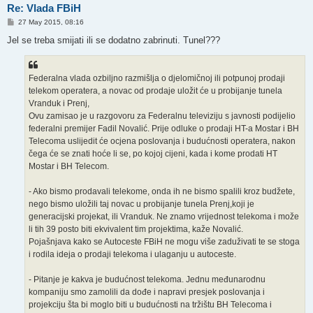
Re: Vlada FBiH
P
27 May 2015, 08:16
o
s
Jel se treba smijati ili se dodatno zabrinuti. Tunel???
t
Federalna vlada ozbiljno razmišlja o djelomičnoj ili potpunoj prodaji
telekom operatera, a novac od prodaje uložit će u probijanje tunela
Vranduk i Prenj,
Ovu zamisao je u razgovoru za Federalnu televiziju s javnosti podijelio
federalni premijer Fadil Novalić. Prije odluke o prodaji HT-a Mostar i BH
Telecoma uslijedit će ocjena poslovanja i budućnosti operatera, nakon
čega će se znati hoće li se, po kojoj cijeni, kada i kome prodati HT
Mostar i BH Telecom.
- Ako bismo prodavali telekome, onda ih ne bismo spalili kroz budžete,
nego bismo uložili taj novac u probijanje tunela Prenj,koji je
generacijski projekat, ili Vranduk. Ne znamo vrijednost telekoma i može
li tih 39 posto biti ekvivalent tim projektima, kaže Novalić.
Pojašnjava kako se Autoceste FBiH ne mogu više zaduživati te se stoga
i rodila ideja o prodaji telekoma i ulaganju u autoceste.
- Pitanje je kakva je budućnost telekoma. Jednu međunarodnu
kompaniju smo zamolili da dođe i napravi presjek poslovanja i
projekciju šta bi moglo biti u budućnosti na tržištu BH Telecoma i