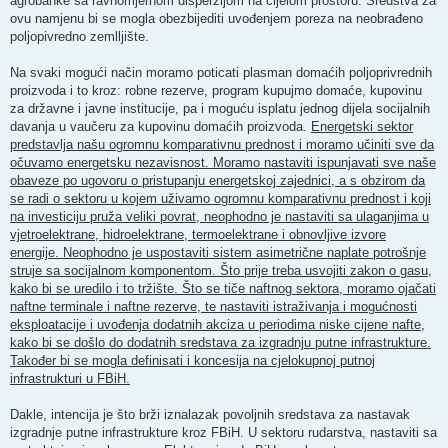
agrobanke sa ravnomjernom disperzijom na cijelom prostoru. Sredstva za
ovu namjenu bi se mogla obezbijediti uvođenjem poreza na neobrađeno
poljopivredno zemlljište.
Na svaki mogući način moramo poticati plasman domaćih poljoprivrednih
proizvoda i to kroz: robne rezerve, program kupujmo domaće, kupovinu
za državne i javne institucije, pa i moguću isplatu jednog dijela socijalnih
davanja u vaučeru za kupovinu domaćih proizvoda.
Energetski sektor
predstavlja našu ogromnu komparativnu prednost i moramo učiniti sve da
očuvamo energetsku nezavisnost. Moramo nastaviti ispunjavati sve naše
obaveze po ugovoru o pristupanju energetskoj zajednici, a s obzirom da
se radi o sektoru u kojem uživamo ogromnu komparativnu prednost i koji
na investiciju pruža veliki povrat, neophodno je nastaviti sa ulaganjima u
vjetroelektrane, hidroelektrane, termoelektrane i obnovljive izvore
energije. Neophodno je uspostaviti sistem asimetrične naplate potrošnje
struje sa socijalnom komponentom. Što prije treba usvojiti zakon o gasu,
kako bi se uredilo i to tržište. Što se tiče naftnog sektora, moramo ojačati
naftne terminale i naftne rezerve, te nastaviti istraživanja i mogućnosti
eksploatacije i uvođenja dodatnih akciza u periodima niske cijene nafte,
kako bi se došlo do dodatnih sredstava za izgradnju putne infrastrukture.
Također bi se mogla definisati i koncesija na cjelokupnoj putnoj
infrastrukturi u FBiH.
Dakle, intencija je što brži iznalazak povoljnih sredstava za nastavak
izgradnje putne infrastrukture kroz FBiH. U sektoru rudarstva, nastaviti sa