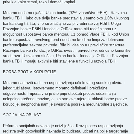
privukle kako strani, tako i domaći kapital.
Moramo dodatno ojačati Union banku (92% vlasništvo FBiH) i Razvojnu
banku FBiH. Iako ove dvije banke predstavljaju samo oko 1,6% ukupnog
bankarskog tržišta, vrlo su značajne za privredni razvoj FBiH. Uloga
Razvojne banke FBiH i fondacije OdRaz mora biti redefinisana uz
mogućnost uspostave banke mentora. Uz pomoć Vlade FBiH, kod Union
banke uspostaviti revolving fond i dodatne kreditne linije za definisane
preferencijalne sektore privrede. Bilo bi idealno u upravljačke strukture
Razvojne banke i fondacije OdRaz uvesti i privrednike, odnosno korisnike
sredstava. U svakom slučaju, Union banka, fondacija OdRaz i Razvojna
banka FBiH moraju aktivnije biti stavljene u funkciju razvoja FBiH.
BORBA PROTIV KORUPCIJE
Moramo nastaviti raditi na uspostavljanju učinkovitog sudskog okvira i
jakog tužilaštva. Istovremeno moramo definisati i prekršajne
odgovornosti. Imperativno je što prije otpočeti proces oduzimanja
nelegalno stečene imovine, ali za sve ove mjere iz oblasti borbe protive
korupcije, neophodna nam je svesrdna podrška međunarodne zajednice.
SOCIJALNA OBLAST
Reforma socijalnih davanja je neizbježna. Kroz proces uspostavljanja
registra svih gotovinskih naknada iz budžeta, uticati na bolje targetiranje