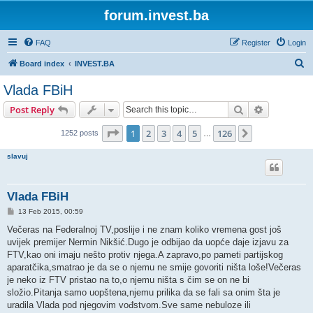
forum.invest.ba
FAQ
Register
Login
S
Board index
INVEST.BA
e
Vlada FBiH
a
Search
Advanced s
Post Reply
r
c
Page
1
of
126
1
2
3
4
5
126
Next
1252 posts
…
h
slavuj
Vlada FBiH
P
13 Feb 2015, 00:59
o
s
Večeras na Federalnoj TV,poslije i ne znam koliko vremena gost još
t
uvijek premijer Nermin Nikšić.Dugo je odbijao da uopće daje izjavu za
FTV,kao oni imaju nešto protiv njega.A zapravo,po pameti partijskog
aparatčika,smatrao je da se o njemu ne smije govoriti ništa loše!Večeras
je neko iz FTV pristao na to,o njemu ništa s čim se on ne bi
složio.Pitanja samo uopštena,njemu prilika da se fali sa onim šta je
uradila Vlada pod njegovim vođstvom.Sve same nebuloze ili