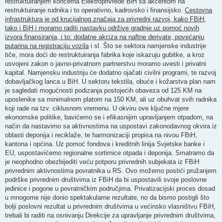
restruktuiranjem koncerna Elektroprivrede BiH sa akcentom na
restruktuiranje rudnika i to operativno, kadrovsko i finansijsko.
Cestovna
infrastruktura je od krucijalnog značaja za privredni razvoj, kako FBiH,
tako i BiH i moramo raditi nastavku održive gradnje uz pomoć novih
izvora finansiranja, i to: dodatne akciza na naftne derivate, povećanju
putarina na registraciju vozila
i sl. Što se sektora namjenske industrije
tiče, mora doći do restruktuiranja fabrika koje iskazuju gubitke, a kroz
usvojeni zakon o javno-privatnom partnerstvu moramo uvesti i privatni
kapital. Namjensku industriju će dodatno ojačati civilni programi, te razvoj
dobavljačkog lanca u BiH. U sektoru tekstila, obuće i kožarstva plan nam
je sagledati mogućnosti podizanja postojećih obaveza od 125 KM na
uposlenike sa minimalnom platom na 150 KM, ali uz obuhvat svih radnika
koji rade na tzv. ciklusnom vremenu. U okviru ove ključne mjere
ekonomske politike, bavićemo se i efikasnijim upravljanjem otpadom, na
način da nastavimo sa aktivnostima na uspostavi zakonodavnog okvira iz
oblasti deponija i reciklaže, te harmonizaciji propisa na nivou FBiH,
kantona i općina. Uz pomoć fondova i kreditnih linija Svjetske banke i
EU, uspostavićemo regionalne sortirnice otpada i deponija. Smatramo da
je neophodno obezbijediti veću potporu privrednih subjekata iz FBiH
privrednim aktivnostima povratnika u RS. Ovo možemo postići pružanjem
podrške privrednim društvima iz FBiH da bi uspostavili svoje poslovne
jedinice i pogone u povratničkim područjima. Privatizacijski proces dosad
u mnogome nije donio spektakularne rezultate, no da bismo postigli što
bolji poslovni rezultat u privrednim društvima u većinsko vlasništvu FBiH,
trebali bi raditi na osnivanju Direkcije za upravljanje privrednim društvima,