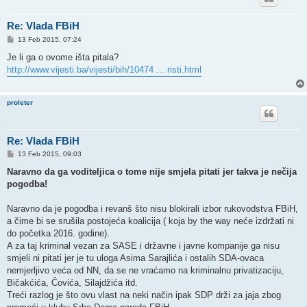
Re: Vlada FBiH
P
13 Feb 2015, 07:24
o
s
Je li ga o ovome išta pitala?
t
http://www.vijesti.ba/vijesti/bih/10474 ... risti.html
proleter
Re: Vlada FBiH
P
13 Feb 2015, 09:03
o
s
Naravno da ga voditeljica o tome nije smjela pitati jer takva je nečija
t
pogodba!
Naravno da je pogodba i revanš što nisu blokirali izbor rukovodstva FBiH,
a čime bi se srušila postojeća koalicija ( koja by the way neće izdržati ni
do početka 2016. godine).
A za taj kriminal vezan za SASE i državne i javne kompanije ga nisu
smjeli ni pitati jer je tu uloga Asima Sarajlića i ostalih SDA-ovaca
nemjerljivo veća od NN, da se ne vraćamo na kriminalnu privatizaciju,
Bičakćića, Čovića, Silajdžića itd.
Treći razlog je što ovu vlast na neki način ipak SDP drži za jaja zbog