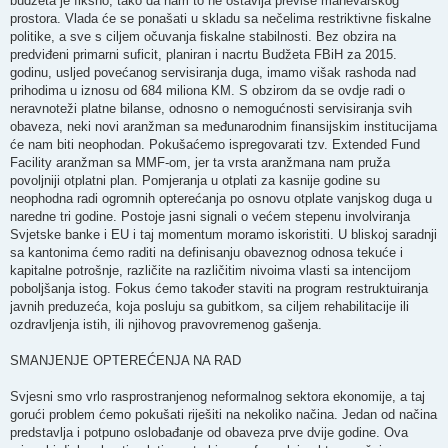
budžeta je fiksno, tako da nam to ne ostavlja previše manevarskog
prostora. Vlada će se ponašati u skladu sa nečelima restriktivne fiskalne
politike, a sve s ciljem očuvanja fiskalne stabilnosti. Bez obzira na
predviđeni primarni suficit, planiran i nacrtu Budžeta FBiH za 2015.
godinu, usljed povećanog servisiranja duga, imamo višak rashoda nad
prihodima u iznosu od 684 miliona KM. S obzirom da se ovdje radi o
neravnoteži platne bilanse, odnosno o nemogućnosti servisiranja svih
obaveza, neki novi aranžman sa međunarodnim finansijskim institucijama
će nam biti neophodan. Pokušaćemo ispregovarati tzv. Extended Fund
Facility aranžman sa MMF-om, jer ta vrsta aranžmana nam pruža
povoljniji otplatni plan. Pomjeranja u otplati za kasnije godine su
neophodna radi ogromnih opterećanja po osnovu otplate vanjskog duga u
naredne tri godine. Postoje jasni signali o većem stepenu involviranja
Svjetske banke i EU i taj momentum moramo iskoristiti. U bliskoj saradnji
sa kantonima ćemo raditi na definisanju obaveznog odnosa tekuće i
kapitalne potrošnje, različite na različitim nivoima vlasti sa intencijom
poboljšanja istog. Fokus ćemo također staviti na program restruktuiranja
javnih preduzeća, koja posluju sa gubitkom, sa ciljem rehabilitacije ili
ozdravljenja istih, ili njihovog pravovremenog gašenja.
SMANJENJE OPTEREĆENJA NA RAD
Svjesni smo vrlo rasprostranjenog neformalnog sektora ekonomije, a taj
gorući problem ćemo pokušati riješiti na nekoliko načina. Jedan od načina
predstavlja i potpuno oslobađanje od obaveza prve dvije godine. Ova