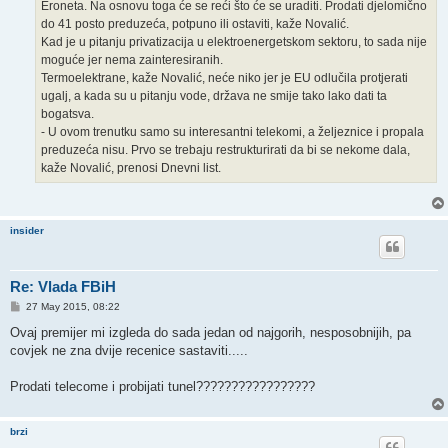
Eroneta. Na osnovu toga će se reći što će se uraditi. Prodati djelomično
do 41 posto preduzeća, potpuno ili ostaviti, kaže Novalić.
Kad je u pitanju privatizacija u elektroenergetskom sektoru, to sada nije
moguće jer nema zainteresiranih.
Termoelektrane, kaže Novalić, neće niko jer je EU odlučila protjerati
ugalj, a kada su u pitanju vode, država ne smije tako lako dati ta
bogatsva.
- U ovom trenutku samo su interesantni telekomi, a željeznice i propala
preduzeća nisu. Prvo se trebaju restrukturirati da bi se nekome dala,
kaže Novalić, prenosi Dnevni list.
insider
Re: Vlada FBiH
P
27 May 2015, 08:22
o
s
Ovaj premijer mi izgleda do sada jedan od najgorih, nesposobnijih, pa
t
covjek ne zna dvije recenice sastaviti.....
Prodati telecome i probijati tunel?????????????????
brzi