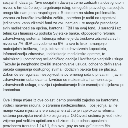
socijalnih davanja. Nivo socijalnih davanja ćemo zadržati na dostignutom
nivou, s tim da će bolje targetiranje istog, omogućiti pravedniju raspodjelu
onoga što nam je na raspolaganju. S obzirom na stalnu problematiku
vezanu za boračko-invalidsku zaštitu, potrebno je raditi na uspostavi
jedinstveni vanbudžetski fond za ovu namjenu, te moguće prenošenje
svih nadležnosti sa općina, kantona i FBiH na ovaj fond. U saradnji i uz
tehničku i finansijsku podršku Svjetske banke, otpočećemo reformu
zdravstvenog sistema. Intencija reforme je da troškova zdravstva svih
nivoa sa 7% BDP-a svedemo na 6%, a sve to kroz: smanjenje
materijalnih troškova, fuziju istovrsnih zdravstvenih kapaciteta,
informatizaciju zdravstva, indeksiranje medicinske opreme, te
minimizaciju pomoćnog neliječničkog osoblja i korištenje vanjskih usluga.
Također je neophodno izvršiti stepenovanje usluga, odnosno definisanje
paketa osiguranja dostupnog svima i dodatnih paketa koji se plaćaju.
Zakon će se regulisati nespojivost istovremenog rada u privatnim i javnim
zdravstvenim ustanovama. Izvršiće se maksimalna harmonizacija
zdravstvenih usluga, revizija i ujednačavanje liste esencijalnih lijekova po
kantonima.
Ove i druge mjere iz ove oblasti ćemo provoditi zajedno sa kantonima,
vodeći naravno računa, o stvarnim nadležnostima. I posljednja, ali ne
manje važna mjera iz sfere socijalne zaštite je i cjelokupna reforma
sistema penzijsko-invalidsko osiguranja. Održivost sistema je već neko
vrijeme pod velikim upitnikom s obzirom da je odnos uposlenih i
penzionera trenutno 1,14 / 1, što ovaj „pay-as-you-go“ sistem čini