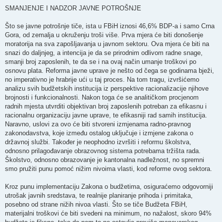
SMANJENJE I NADZOR JAVNE POTROŠNJE
Što se javne potrošnje tiče, ista u FBiH iznosi 46,6% BDP-a i samo Crna
Gora, od zemalja u okruženju troši više. Prva mjera će biti donošenje
moratorija na sva zapošljavanja u javnom sektoru. Ova mjera će biti na
snazi do daljnjeg, a intencija je da se prirodnim odlivom radne snage,
smanji broj zaposlenih, te da se i na ovaj način umanje troškovi po
osnovu plata. Reforma javne uprave je nešto od čega se godinama bježi,
no imperativno je hrabrije ući u taj proces. Na tom tragu, izvršićemo
analizu svih budžetskih institucija iz perspektive racionalizacije njihove
brojnosti i funkcionalnosti. Nakon toga će se analitičkom procjenom
radnih mjesta utvrditi objektivan broj zaposlenih potreban za efikasnu i
racionalnu organizaciju javne uprave, te efikasniji rad samih institucija.
Naravno, uslovi za ovo će biti stvoreni izmjenama radno-pravnog
zakonodavstva, koje između ostalog uključuje i izmjene zakona o
državnoj službi. Također je neophodno izvršiti i reformu školstva,
odnosno prilagođavanje obrazovnog sistema potrebama tržišta rada.
Školstvo, odnosno obrazovanje je kantonalna nadležnost, no spremni
smo pružiti punu pomoć nižim nivoima vlasti, kod reforme ovog sektora.
Kroz punu implementaciju Zakona o budžetima, osiguraćemo odgovorniji
utrošak javnih sredstava, te realnije planiranje prihoda i primitaka,
posebno od strane nižih nivoa vlasti. Što se tiče Budžeta FBiH,
materijalni troškovi će biti svedeni na minimum, no nažalost, skoro 94%