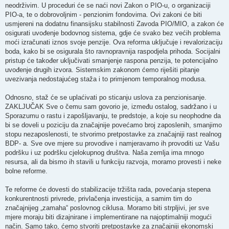
neodrživim. U proceduri će se naći novi Zakon o PIO-u, o organizaciji
PIO-a, te o dobrovoljnim - penzionim fondovima. Ovi zakoni će biti
usmjereni na dodatnu finansijsku stabilnosti Zavoda PIO/MIO, a zakon će
osigurati uvođenje bodovnog sistema, gdje će svako bez većih problema
moći izračunati iznos svoje penzije. Ova reforma uključuje i revalorizaciju
boda, kako bi se osigurala što ravnopravnija raspodjela prihoda. Socijalni
pristup će također uključivati smanjenje raspona penzija, te potencijalno
uvođenje drugih izvora. Sistemskim zakonom ćemo riješiti pitanje
uvezivanja nedostajućeg staža i to primjenom temporalnog modusa.
Odnosno, staž će se uplaćivati po sticanju uslova za penzionisanje.
ZAKLJUČAK Sve o čemu sam govorio je, između ostalog, sadržano i u
Sporazumu o rastu i zapošljavanju, te predstoje, a koje su neophodne da
bi se doveli u poziciju da značajnije povećamo broj zaposlenih, smanjimo
stopu nezaposlenosti, te stvorimo pretpostavke za značajniji rast realnog
BDP- a. Sve ove mjere su provodive i namjeravamo ih provoditi uz Vašu
podršku i uz podršku cjelokupnog društva. Naša zemlja ima mnogo
resursa, ali da bismo ih stavili u funkciju razvoja, moramo provesti i neke
bolne reforme.
Te reforme će dovesti do stabilizacije tržišta rada, povećanja stepena
konkurentnosti privrede, privlačenja investicija, a samim tim do
značajnijeg „zamaha“ poslovnog ciklusa. Moramo biti strpljivi, jer sve
mjere moraju biti dizajnirane i implementirane na najoptimalniji mogući
način. Samo tako, ćemo stvoriti pretpostavke za značajniji ekonomski