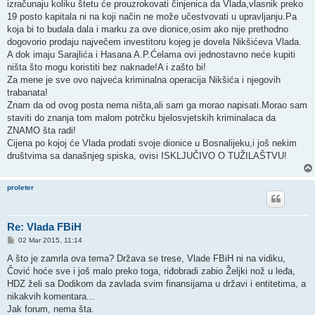
izračunaju koliku štetu će prouzrokovati činjenica da Vlada,vlasnik preko
19 posto kapitala ni na koji način ne može učestvovati u upravljanju.Pa
koja bi to budala dala i marku za ove dionice,osim ako nije prethodno
dogovorio prodaju največem investitoru kojeg je dovela Nikšićeva Vlada.
A dok imaju Sarajlića i Hasana A.P.Ćelama ovi jednostavno neće kupiti
ništa što mogu koristiti bez naknade!A i zašto bi!
Za mene je sve ovo najveća kriminalna operacija Nikšića i njegovih
trabanata!
Znam da od ovog posta nema ništa,ali sam ga morao napisati.Morao sam
staviti do znanja tom malom potrčku bjelosvjetskih kriminalaca da
ZNAMO šta radi!
Cijena po kojoj će Vlada prodati svoje dionice u Bosnalijeku,i još nekim
društvima sa današnjeg spiska, ovisi ISKLJUČIVO O TUŽILAŠTVU!
proleter
Re: Vlada FBiH
P
02 Mar 2015, 11:14
o
s
A što je zamrla ova tema? Država se trese, Vlade FBiH ni na vidiku,
t
Čović hoće sve i još malo preko toga, riđobradi zabio Željki nož u leđa,
HDZ želi sa Dodikom da zavlada svim finansijama u državi i entitetima, a
nikakvih komentara...
Jak forum, nema šta.