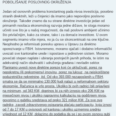
POBOLJŠANJE POSLOVNOG OKRUŽENJA
Jedan od osnovnih problema konstantnog pada nivoa investicija, posebno
stranih direktnih, leži u činjenici da imamo jako nepovoljno poslovno
okruženje. Također znamo da su strane direktne investicije jedan od
primarnih nosilaca ekonomskog razvoja jedne države, te stoga moramo
učiniti sve što je u našoj mogućnosti, da naš poslovni ambijent učinimo
što privlačnijim, kako za strane, tako i za domaće investitore. U ovom
segmentu imamo više mjera, no ja ću se skoncentrisati na one ključne.
Neophodno je reformisati poresku upravu u Upravu za direktno
oporezivanje u FBiH. Istovremeno, moramo ojačati i dodatno informatički
uvezati sve kantonalne urede i ispostave u jedinstven sistem. Moramo
povećati stepen naplate i ubiranja postojećih javnih prihoda, te istim na
adekvatniji način obuhvatiti i udruženja građana i nevladin sektor.
Planiramo uvesti nove direktne poreze koji će uključivati: porez na
nepokretnu (ili prekomjernu) imovinu, porez na luksuz, na neiskorištene
poduzetničke nekretnine, itd. Od oko 393.000 nezaposlenih u FBiH,
smatra se da se minimalno 130.000 ljudi nalazi u neformalnom sektoru
ekonomije. Računica je vrlo prosta. Ukoliko bi ovih radnici bili prijavljeni
na minimum, od 343 KM, doprinos bi za njih iznosio oko 206 KM na
mjesečnom nivou i ukoliko napravimo kalkulaciju na godišnjem nivou,
govorimo o gubitku sredstava od preko 321 milion KM. Za sve ove
radnike, zavodi zdravstvenog osiguranja plaćaju participaciju, koja iznosi
od 7 do 17 KM u ovisnosti od kantona i ukoliko uzmemno srednju
vrijednost od 12 KM, dolazimo do podatka da se i po ovom osnovu gubi