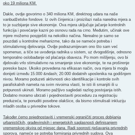
oko 19 miliona KM.
Dakle, ovdje govorimo o 340 miliona KM, direktnog udara na naše
vanbudžetske fondove. Iz ovih činjenica i proizilazi naša naredna mjera a
to je suzbijanje sive ekonomije. Ova mjera uključuje jačanje kontrolnih
funkcija i povećanje kazni po osnovu rada na crno. Međutim, učinak ove
mjere možemo pospješiti na nekoliko načina. Nerealno je samo se
pouzdati u kontrolne mehanizme, tako da se nameće potreba i
stimulativnog djelovanja. Ovdje podrazumijevam ono što sam već
spomenuo, a tiče se uvođenja radnika u sistem, uz dvogodišnje, odnosno
temporalno oslobađanje od plaćanja obaveza. Po mom mišljenju, ovo bi
djelovalo vrlo stimulativno na smanjenje sive ekonomije, te na proširenje
poreske baze. Ukoiko provedena na efikasan način, ova mjera bi mogla
donijeti između 15.000 &ndash; 20.000 dodatnih uposlenika na godišnjem
nivou. Moramo poduzeti aktivnosti oko identifikacije i kontrole svih
parafiskalnih nameta na svim nivoima vlasti, te isti ili smanjiti ili u
potpunosti ukinuti. Moramo pažljivo sagledati razlog postojanja istih.
Dodatno moramo ubrzati i pojednostaviti proceduru za registraciju
preduzeća, te ponuditi posebne olakšice, da bismo stimulisali inkluziju
mladih osoba u privredne tokove.
Također ćemo pojednostaviti i vremenski ograničiti proces dobijanja
urbanističkih, građevinskih i energetskih saglasnosti definisanjem
vremenskog okvira od mjesec dana. Radi sporosti rješavanja privrednih
sporova, nameće se potreba formiranja privrednih sudova.
Ova