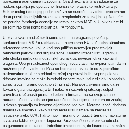
povezanim agencijama i zavodima. Ova direkcija bi bila zadužena za
nadzor, upravljanje, operativno, finansijsko i vlasničko restruktuiranje.
Sektor malog i srednjeg poduzetništva se susreće sa velikim problemima
dostupnosti finansijskih sredstava, neophodnih za razvoj istog. Nameće
se potreba formiranja agencije za razvoj sektora MSP-a. U okviru iste bi
se formirao fond kompatibilan za IPA fondovima.
U okviru svojih nadležnosti ćemo raditi i na programu povećanja
konkurentnosti MSP-a u skladu sa smjernicama EU. Još jedna stimulans
privrednog razvoja, koji je kod nas prilično nerazvijen predstavljaju
tehnološki parkovi i industrijske zone. Moramo intenzivirati izgradnju
tehnoloških parkova i industrijskih zona kroz povećan okvir kapitalnih
ulaganja. Ovo je nadležnost općinskog nivoa vlasti, no uvjeren sam da im
možemo pružiti veliku podršku sa federalnog nivoa, te da zajedničkim
aktivnostima možemo pridonijeti bržoj uspostavi istih. Neperspektivna
državna imovina se može iskoristiti za formiranje industrijskih i slobodnih
zona. Izvoz moramo dodatno stimulisati. Nažalost, svjesni smo da se
Izvozno-garantna agencija BiH nalazi u nezavidnoj situaciji, usljed
prevelike izloženosti prema određenim firmama, no sa svoje strane
moramo učiniti sve da se njen rad učini efikasnijim s obzirom na značaj
izdvanja garancija za izvozno-orjentirane poslove. Moramo iznaći dodatna
finansijska sredstva, kako bismo regresirali kamate na kredite za
izvoznike preko 80%. Faktoringom moramo omogućiti trenutnu naplatu na
izvezene fakture sigurnim kupcima. Kroz određene zakonske odredbe,
osiguraćemo stimulanse strateškim investitorima, da bismo i na taj način