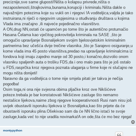
preciznije,sve same gluposti!Ništa o kolapsu privrede,ništa o
nezaposlenosti,štrajkovima,bunama,korupciji i kriminalu.Ništa dakle o
najvažnijim potezima koje su vukli on i njegovi !A voditeljica,valjda je tako
instruirana,ni riječi o njegovim uspjesima u otuđivanju društava u kojima
Vlada ima značajno ,ili najveće pojedinačno vlasništvo.
A ON,drug NN,ostati će upamćen po tome što je autentično protumačio
Hasana Čelama kao vječitog pokrovitelja kriminala na SASE ,što je
omogučio upravljanje Bosnalijekom svojim bjelosvjetskim kriminalnim
partnerima bez učešća dvije trečine vlasnika ,što je Sarajevo osiguranje,u
kome vlada ima 45 posto vlasništva,predao na upravljanje kriminalcima iz
fondova koji imaju zajedno manje od 30 posto,i konačno,dozvolio onom
vlasniku spaljenih auta o trošku FDS,da i ono malo para što je još ostalo
u FDS,rasprčka kroz njegova poznata ulaganja u firme koje ni slučajno ne
mogu ništa donijeti!
Naravno da ga voditeljica o tome nije smjela pitati jer takva je nečija
pogodba!
Osim toga,ni ona nije svjesna obima pljačke kroz ove Nikšićeve
poteze.trebala je bar konstatovati Nikšićeve zasluge što nemamo
nestašice lijekova,naime zbog njegove kooperativnosti Rusi nam nisu još
uvijek obustavili isporuku lijekova iz Bosnalijeka,kao što prijete da će
obustaviti isporuku plina.Ošekivao sam da će NN lično istaći te svoje
zasluge,kada već to nije uradila novinarka!A on ode,šta će mo bez njega!
montypython