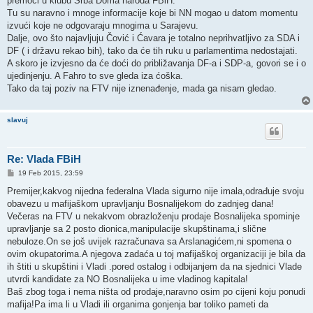
premoći u klubu Srba Doma naroda FBiH.
Tu su naravno i mnoge informacije koje bi NN mogao u datom momentu
izvući koje ne odgovaraju mnogima u Sarajevu.
Dalje, ovo što najavljuju Čović i Ćavara je totalno neprihvatljivo za SDA i
DF ( i državu rekao bih), tako da će tih ruku u parlamentima nedostajati.
A skoro je izvjesno da će doći do približavanja DF-a i SDP-a, govori se i o
ujedinjenju. A Fahro to sve gleda iza ćoška.
Tako da taj poziv na FTV nije iznenađenje, mada ga nisam gledao.
slavuj
Re: Vlada FBiH
P
19 Feb 2015, 23:59
o
s
Premijer,kakvog nijedna federalna Vlada sigurno nije imala,odrađuje svoju
t
obavezu u mafijaškom upravljanju Bosnalijekom do zadnjeg dana!
Večeras na FTV u nekakvom obrazloženju prodaje Bosnalijeka spominje
upravljanje sa 2 posto dionica,manipulacije skupštinama,i slične
nebuloze.On se još uvijek razračunava sa Arslanagićem,ni spomena o
ovim okupatorima.A njegova zadaća u toj mafijaškoj organizaciji je bila da
ih štiti u skupštini i Vladi .pored ostalog i odbijanjem da na sjednici Vlade
utvrdi kandidate za NO Bosnalijeka u ime vladinog kapitala!
Baš zbog toga i nema ništa od prodaje,naravno osim po cijeni koju ponudi
mafija!Pa ima li u Vladi ili organima gonjenja bar toliko pameti da