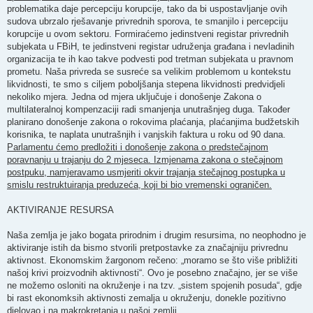
problematika daje percepciju korupcije, tako da bi uspostavljanje ovih
sudova ubrzalo rješavanje privrednih sporova, te smanjilo i percepciju
korupcije u ovom sektoru. Formiraćemo jedinstveni registar privrednih
subjekata u FBiH, te jedinstveni registar udruženja građana i nevladinih
organizacija te ih kao takve podvesti pod tretman subjekata u pravnom
prometu. Naša privreda se susreće sa velikim problemom u kontekstu
likvidnosti, te smo s ciljem poboljšanja stepena likvidnosti predvidjeli
nekoliko mjera. Jedna od mjera uključuje i donošenje Zakona o
multilateralnoj kompenzaciji radi smanjenja unutrašnjeg duga. Također
planirano donošenje zakona o rokovima plaćanja, plaćanjima budžetskih
korisnika, te naplata unutrašnjih i vanjskih faktura u roku od 90 dana.
Parlamentu ćemo predložiti i donošenje zakona o predstečajnom
poravnanju u trajanju do 2 mjeseca. Izmjenama zakona o stečajnom
postpuku, namjeravamo usmjeriti okvir trajanja stečajnog postupka u
smislu restruktuiranja preduzeća, koji bi bio vremenski ograničen.
AKTIVIRANJE RESURSA
Naša zemlja je jako bogata prirodnim i drugim resursima, no neophodno je
aktiviranje istih da bismo stvorili pretpostavke za značajniju privrednu
aktivnost. Ekonomskim žargonom rečeno: „moramo se što više približiti
našoj krivi proizvodnih aktivnosti“. Ovo je posebno značajno, jer se više
ne možemo osloniti na okruženje i na tzv. „sistem spojenih posuda“, gdje
bi rast ekonomksih aktivnosti zemalja u okruženju, donekle pozitivno
djelovao i na makrokretanja u našoj zemlji.