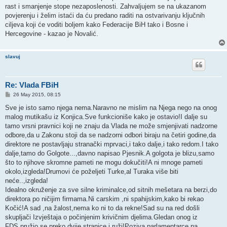
rast i smanjenje stope nezaposlenosti. Zahvaljujem se na ukazanom
povjerenju i želim istaći da ću predano raditi na ostvarivanju ključnih
ciljeva koji će voditi boljem kako Federacije BiH tako i Bosne i
Hercegovine - kazao je Novalić.
slavuj
Re: Vlada FBiH
P
26 May 2015, 08:15
o
s
Sve je isto samo njega nema.Naravno ne mislim na Njega nego na onog
t
malog mutikašu iz Konjica.Sve funkcioniše kako je ostavio!I dalje su
tamo vrsni pravnici koji ne znaju da Vlada ne može smjenjivati nadzorne
odbore,da u Zakonu stoji da se nadzorni odbori biraju na četiri godine,da
direktore ne postavljaju stranački mprvaci,i tako dalje,i tako redom.I tako
dalje,tamo do Golgote...,davno napisao Pjesnik.A golgota je blizu,samo
što to njihove skromne pameti ne mogu dokučiti!A ni mnoge pameti
okolo,izgleda!Drumovi će poželjeti Turke,al Turaka više biti
neće..,izgleda!
Idealno okruženje za sve silne kriminalce,od sitnih mešetara na berzi,do
direktora po ničijim firmama.Ni carskim ,ni spahijskim,kako bi rekao
Kočić!A sad ,na žalost,nema ko ni to da rekne!Sad su na red došli
skupljači Izvještaja o počinjenim krivičnim djelima.Gledan onog iz
FDS,pružio se preko dvije stranice i ruži!Poziva parlamentarce na