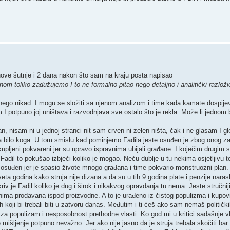
hove šutnje i 2 dana nakon što sam na kraju posta napisao
nom toliko zadužujemo I to ne formalno pitao nego detaljno i analitički razložio
d nego nikad. I mogu se složiti sa njenom analizom i time kada kamate dospij
am I potpuno joj uništava i razvodnjava sve ostalo što je rekla. Može li jednom
ičan, nisam ni u jednoj stranci nit sam crven ni zelen ništa, čak i ne glasam I
bilo koga. U tom smislu kad pominjemo Fadila jeste osuđen je zbog onog za 
 kupljeni pokvareni jer su upravo ispravnima ubijali građane. I koječim drugi
 Fadil to pokušao izbjeći koliko je mogao. Neću dublje u tu nekima osjetljivu 
e osuđen jer je spasio živote mnogo građana i time pokvario monstruozni plan.
eta godina kako struja nije dizana a da su u tih 9 godina plate i penzije naras
v je Fadil koliko je dug i širok i nikakvog opravdanja tu nema. Jeste stručniji
nima prodavana ispod proizvodne. A to je urađeno iz čistog populizma i kupov
h koji bi trebali biti u zatvoru danas. Međutim i ti ćeš ako sam nemaš političkih
 za populizam i nesposobnost prethodne vlasti. Ko god mi u kritici sadašnje 
 mišljenje potpuno nevažno. Jer ako nije jasno da je struja trebala skočiti ba