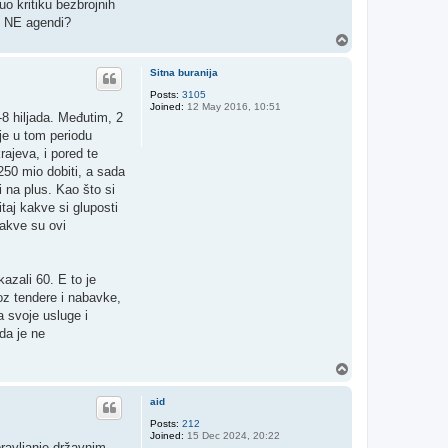
o kritiku bezbrojnih
ao NE agendi?
T
o
p
Sitna buranija
Posts:
3105
Joined:
12 May 2016, 10:51
-8 hiljada. Međutim, 2
je u tom periodu
rajeva, i pored te
 250 mio dobiti, a sada
i na plus. Kao što si
taj kakve si gluposti
kakve su ovi
azali 60. E to je
roz tendere i nabavke,
a svoje usluge i
da je ne
T
o
p
aid
Posts:
212
Joined:
15 Dec 2024, 20:22
pravljanje državnim