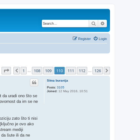
Search
Advanced search
Register
Login
Page
110
of
126
1
108
109
110
111
112
126
Previous
Next
…
…
Sitna buranija
Posts:
3105
Joined:
12 May 2016, 10:51
t da uradi ono što se
dgovornost da im se ne
iciju zato što ti nisi
 (ključno je ovo ako
nstream mediji
 da šute ili da ne