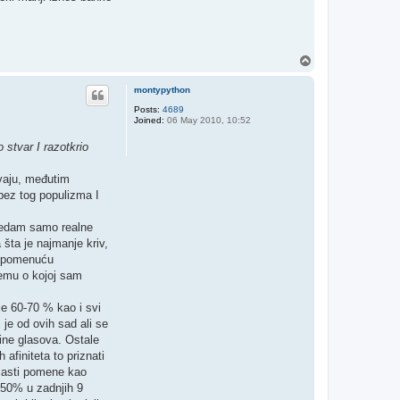
T
o
p
montypython
Posts:
4689
Joined:
06 May 2010, 10:52
 stvar I razotkrio
evaju, međutim
 bez tog populizma I
 gledam samo realne
šta je najmanje kriv,
m spomenuću
temu o kojoj sam
le 60-70 % kao i svi
 je od ovih sad ali se
ine glasova. Ostale
 afiniteta to priznati
vlasti pomene kao
r 50% u zadnjih 9