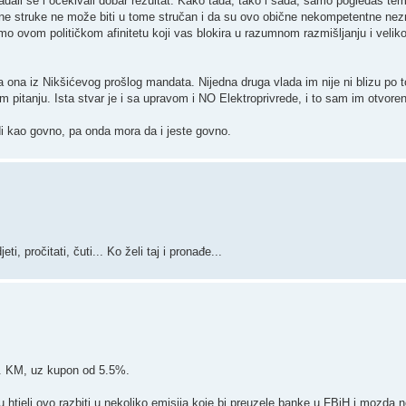
adali se i očekivali dobar rezultat. Kako tada, tako i sada, samo pogledaš temu
čne struke ne može biti u tome stručan i da su ovo obične nekompetentne nez
amo ovom političkom afinitetu koji vas blokira u razumnom razmišljanju i velikoj
a ona iz Nikšićevog prošlog mandata. Nijedna druga vlada im nije ni blizu po t
om pitanju. Ista stvar je i sa upravom i NO Elektroprivrede, i to sam im otvore
i kao govno, pa onda mora da i jeste govno.
eti, pročitati, čuti... Ko želi taj i pronađe...
:
o. KM, uz kupon od 5.5%.
su htjeli ovo razbiti u nekoliko emisija koje bi preuzele banke u FBiH i mozda 