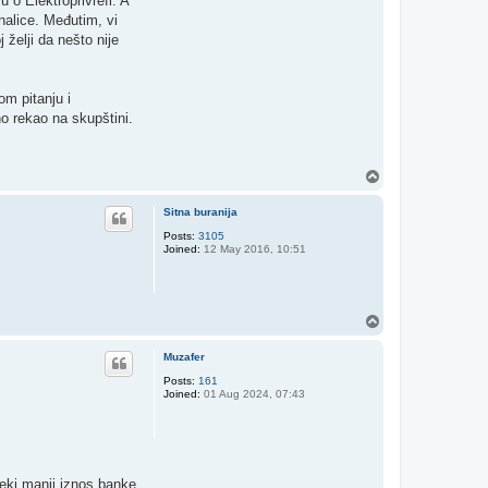
 o Elektroprivrefi. A
nalice. Međutim, vi
 želji da nešto nije
om pitanju i
no rekao na skupštini.
T
o
p
Sitna buranija
Posts:
3105
Joined:
12 May 2016, 10:51
T
o
p
Muzafer
Posts:
161
Joined:
01 Aug 2024, 07:43
neki manji iznos banke