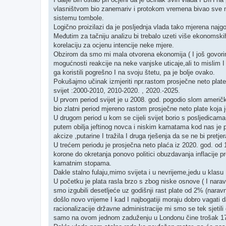
t
vlasništvom bio zanemariv i protokom vremena bivao sve ma
sistemu tombole.
Logično proizilazi da je posljednja vlada tako mjerena najgor
Međutim za tačniju analizu bi trebalo uzeti više ekonomsk
korelaciju za ocjenu intencije neke mjere.
Obzirom da smo mi mala otvorena ekonomija ( I još govor
mogućnosti reakcije na neke vanjske uticaje,ali to mislim I
ga koristili pogrešno I na svoju štetu, pa je bolje ovako.
Pokušajmo učinak izmjeriti npr.rastom prosječne neto plate .U
svijet :2000-2010, 2010-2020. , 2020.-2025.
U prvom period svijet je u 2008. god. pogodio slom američk
bio zlatni period mjereno rastom prosječne neto plate koja
U drugom period u kom se cijeli svijet borio s posljedicama 
putem obilja jeftinog novca i niskim kamatama kod nas je 
akcize ,putarine I tražila I druga rješenja da se ne bi pret
U trećem periodu je prosječna neto plaća iz 2020. god. od
korone do okretanja ponovo politici obuzdavanja inflacije p
kamatnim stopama.
Dakle stalno fulaju,mimo svijeta i u nevrijeme,jedu u klasu 
U početku je plata rasla brzo s zbog niske osnove ( I nara
smo izgubili desetljeće uz godišnji rast plate od 2% (naravno
došlo novo vrijeme I kad I najbogatiji moraju dobro vagati 
racionalizacije državne administracije mi smo se tek sjeti
samo na ovom jednom zaduženju u Londonu čine trošak 170 