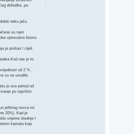
ećeg dohodka ,po
dobiti neku jaču
aničene su nam
itike vjerovatno bismo
a je prošao I cijeli
banaka.Kod nas je to
 vrijednost od 2 % ,
me su se uvodile
etu je ovo period od
živanje po najvišim
un jeftinog novca mi
a ne 20%). Kad je
šlo vrijeme štednje I
teretom kamata koje