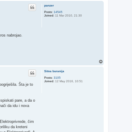
p
panzer
Posts:
14545
Joined:
11 Mar 2010, 21:30
tros nabrojao.
T
o
p
Sitna buranija
Posts:
3105
Joined:
12 May 2016, 10:51
ogriješila. Šta je to
spiskati pare, a da o
nači da idu i nova
 Elektroprivrede, čim
priliku da kreteni