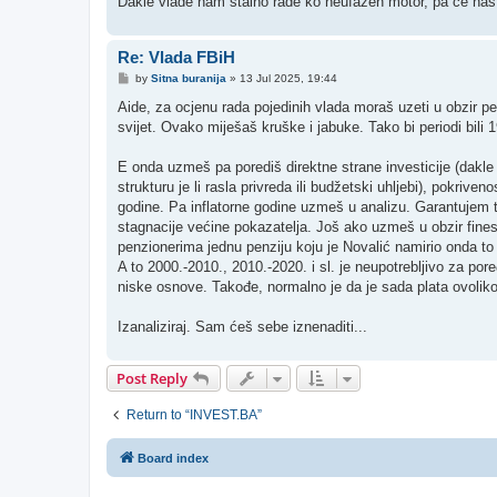
Dakle vlade nam stalno rade ko neufažen motor, pa će nas 
Re: Vlada FBiH
P
by
Sitna buranija
»
13 Jul 2025, 19:44
o
s
Aide, za ocjenu rada pojedinih vlada moraš uzeti u obzir per
t
svijet. Ovako miješaš kruške i jabuke. Tako bi periodi bili
E onda uzmeš pa porediš direktne strane investicije (dakle k
strukturu je li rasla privreda ili budžetski uhljebi), pokri
godine. Pa inflatorne godine uzmeš u analizu. Garantujem t
stagnacije većine pokazatelja. Još ako uzmeš u obzir fines
penzionerima jednu penziju koju je Novalić namirio onda to
A to 2000.-2010., 2010.-2020. i sl. je neupotrebljivo za pore
niske osnove. Takođe, normalno je da je sada plata ovoli
Izanaliziraj. Sam ćeš sebe iznenaditi...
Post Reply
Return to “INVEST.BA”
Board index