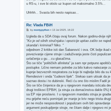
u RS-u, i sve bi otislo uz kupon od maksimalno 3.5%...
Uhhhh... Svasta bih nesto napisao...
Re: Vlada FBiH
P
by
montypython
»
13 Jul 2025, 16:22
o
s
Izgleda da u SDA čitaju ovaj forum. Nakon godinu-dvije nji
t
"Ko je od silnih stručnjaka i opozicije upitao zašto se najed
skandal i kriminal? Niko. "
odjednom 2 kritike isti dan Šabanović i ova. OK bolje ika
povezivanje cijene struje i zaduživanja jeste čisti populiz
uvlačenja u gu....cu glasačima.
Što se tiče "političkih afiniteta" ja sam npr potpuno apolit
postupke. Lično nemam potrebe za bilo kakvo natezanje za 
kupnje bezveznih respiratora za koje bi najbolje bilo da su
Remdesivir i onda "čudesni lijek". Stekao sam utisak da je
saznao dosta i to dubinski. Reći ću ono što mislim:Fadil j
Što se tiče činjenice da je u njegovom mandatu isticala dev
drugi troškovi EPBiH, (a struja za domaćinstva dakle 0%) kri
sa EP nije proslavio. I u njegovom mandatu struja je građa
mu grijehe neću pominjati jer manje je kriv nego trista drugi
jer ne može nesposobnost i populizam ovih biti opravdanje
argument poskupljenje struje, ne čitam dalje i njegovo mi je