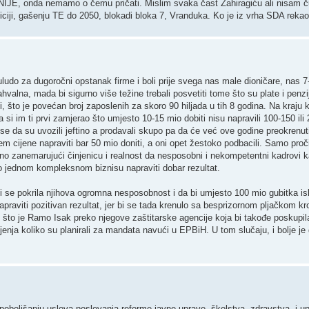
a NIJE, onda nemamo o čemu pričati. Mislim svaka čast Zahiragiću ali nisam ču
ziciji, gašenju TE do 2050, blokadi bloka 7, Vranduka. Ko je iz vrha SDA rek
ludo za dugoročni opstanak firme i boli prije svega nas male dioničare, nas 7
valna, mada bi sigurno više težine trebali posvetiti tome što su plate i penzi
 što je povećan broj zaposlenih za skoro 90 hiljada u tih 8 godina. Na kraju k
a si im ti prvi zamjerao što umjesto 10-15 mio dobiti nisu napravili 100-150 ili
 se da su uvozili jeftino a prodavali skupo pa da će već ove godine preokrenut
 cijene napraviti bar 50 mio doniti, a oni opet žestoko podbacili. Samo proči
no zanemarujući činjenicu i realnost da nesposobni i nekompetentni kadrovi 
ko jednom kompleksnom biznisu napraviti dobar rezultat.
 se pokrila njihova ogromna nesposobnost i da bi umjesto 100 mio gubitka isk
apraviti pozitivan rezultat, jer bi se tada krenulo sa besprizornom pljačkom k
 što je Ramo Isak preko njegove zaštitarske agencije koja bi takođe poskupil
ljenja koliko su planirali za mandata navući u EPBiH. U tom slučaju, i bolje je 
a poboljšanju uslova poslovanja,reforme javne uprave ,školstva ,zdravstva, i u