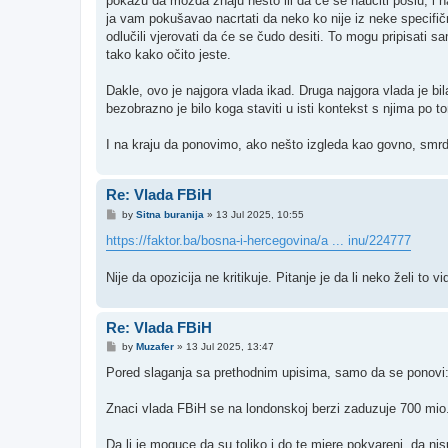
pokažu da možda znaju nešto ili da će se naučiti poslu, i n
ja vam pokušavao nacrtati da neko ko nije iz neke specifi
odlučili vjerovati da će se čudo desiti. To mogu pripisati s
tako kako očito jeste.
Dakle, ovo je najgora vlada ikad. Druga najgora vlada je bil
bezobrazno je bilo koga staviti u isti kontekst s njima po t
I na kraju da ponovimo, ako nešto izgleda kao govno, smrd
Re: Vlada FBiH
P
by
Sitna buranija
»
13 Jul 2025, 10:55
o
s
https://faktor.ba/bosna-i-hercegovina/a ... inu/224777
t
Nije da opozicija ne kritikuje. Pitanje je da li neko želi to vidj
Re: Vlada FBiH
P
by
Muzafer
»
13 Jul 2025, 13:47
o
s
Pored slaganja sa prethodnim upisima, samo da se ponovi
t
Znaci vlada FBiH se na londonskoj berzi zaduzuje 700 mi
Da li je moguce da su toliko i do te mjere pokvareni, da ni