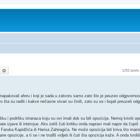
earch
Advanced search
1252 posts
apakovali aferu i koji je sada u zatvoru samo zato što je peuzeo odgpvornos
šta su radili i kakve nečasne stvari su činili, zato su se i bojali preuzeti o
u i podršku stranaca koju su ovi imali dok su bili opozicija. Nemoj kriviti opoz
te izjave ili intervjue. Ako żeliš čuti kritiku onda napravi mali napor da čuješ
ati Faruka Kapidžića ili Harisa Zahiragića. Ne može opozicija biti kriva što mai
e opozicije, a ti se i ne trudlš vidjeti ili čuti šta opozicija kaže. A onda tvrdiš