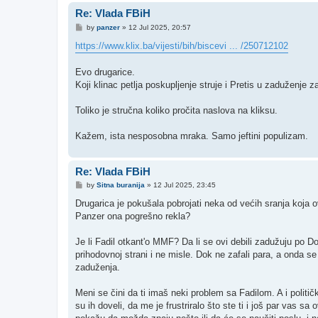
Re: Vlada FBiH
P
by
panzer
»
12 Jul 2025, 20:57
o
s
https://www.klix.ba/vijesti/bih/biscevi ... /250712102
t
Evo drugarice.
Koji klinac petlja poskupljenje struje i Pretis u zaduženj
Toliko je stručna koliko pročita naslova na kliksu.
Kažem, ista nesposobna mraka. Samo jeftini populizam.
Re: Vlada FBiH
P
by
Sitna buranija
»
12 Jul 2025, 23:45
o
s
Drugarica je pokušala pobrojati neka od većih sranja koja ovi
t
Panzer ona pogrešno rekla?
Je li Fadil otkant'o MMF? Da li se ovi debili zadužuju po Do
prihodovnoj strani i ne misle. Dok ne zafali para, a onda se
zaduženja.
Meni se čini da ti imaš neki problem sa Fadilom. A i politi
su ih doveli, da me je frustriralo što ste ti i još par vas sa 