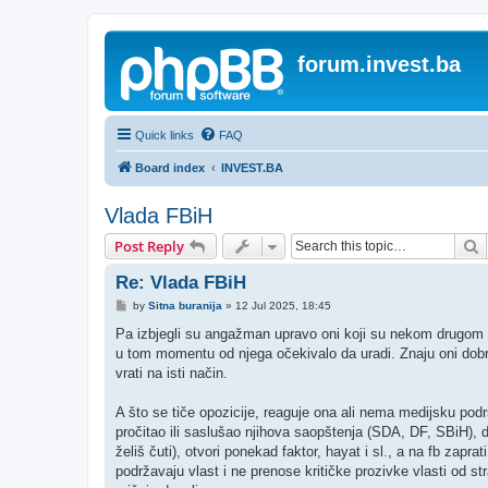
forum.invest.ba
Quick links
FAQ
Board index
INVEST.BA
Vlada FBiH
S
Post Reply
Re: Vlada FBiH
P
by
Sitna buranija
»
12 Jul 2025, 18:45
o
s
Pa izbjegli su angažman upravo oni koji su nekom drugom n
t
u tom momentu od njega očekivalo da uradi. Znaju oni dobro 
vrati na isti način.
A što se tiče opozicije, reaguje ona ali nema medijsku podršk
pročitao ili saslušao njihova saopštenja (SDA, DF, SBiH), da
želiš čuti), otvori ponekad faktor, hayat i sl., a na fb zapr
podržavaju vlast i ne prenose kritičke prozivke vlasti od stran