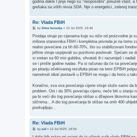
godina dakle I prije nego su "nesposobni" preuzeli vlast, 
grešaka sa viših nivoa SDA. Npr o energetici, zelenoj tran
Re: Vlada FBiH
P
by
Sitna buranija
»
13 Jul 2025, 16:46
o
s
Prodaja struje po cijenama koje su niže od proizvodne je su
t
miliona stanovnika FBiH i kompletna privreda je na tome zah
realno povećane za tih 60-70%, što su stabilizovani fondovi,
jeftine struje uspijevali su pozitivno poslovati. Sjećam se d
si sretan sa 60 mio gubitka, shvataš ih i razumiješ i nadaš
se i prošle godine nadao. Pa si računao da će sa povećanjem
po pitanju očekivanog rezultata pisao na temi EPBiH potpu
nametnuti idioti postavili u EPBiH ne mogu i da hoće u ta
Konačno, sva ova povećanja cijene struje služe samo da bi
problem. Oni i da 30% povećaju cijenu, neće biti u stanju n
pa bi veći dio tog povećanja otišao u džepove likovima kao
sličnima... A dio tog povećanja bi otišao na onih 400 uhljeb
poskupljuju...
Re: Vlada FBiH
P
by
aid
»
13 Jul 2025, 18:54
o
s
I dalje bih ostao pri ocjeni da je učinak svih vlada FBIH n