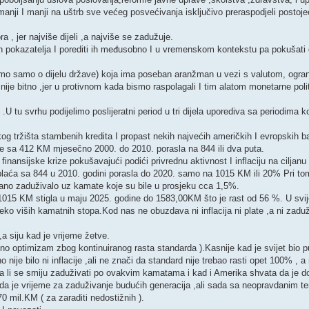
nji I manji na uštrb sve većeg posvećivanja isključivo preraspodjeli postoj
a , jer najviše dijeli ,a najviše se zadužuje.
ih pokazatelja I porediti ih međusobno I u vremenskom kontekstu pa pokušati 
imo samo o dijelu države) koja ima poseban aranžman u vezi s valutom, ogr
 nije bitno ,jer u protivnom kada bismo raspolagali I tim alatom monetarne pol
 tu svrhu podijelimo poslijeratni period u tri dijela uporediva sa periodima koj
og tržišta stambenih kredita I propast nekih najvećih američkih I evropskih 
 je sa 412 KM mjesečno 2000. do 2010. porasla na 844 ili dva puta.
finansijske krize pokušavajući podići privrednu aktivnost I inflaciju na ciljanu
plaća sa 844 u 2010. godini porasla do 2020. samo na 1015 KM ili 20% Pri to
jerano zaduživalo uz kamate koje su bile u prosjeku cca 1,5%.
 1015 KM stigla u maju 2025. godine do 1583,00KM što je rast od 56 %. U svij
reko viših kamatnih stopa.Kod nas ne obuzdava ni inflacija ni plate ,a ni zadu
,a siju kad je vrijeme žetve.
vno optimizam zbog kontinuiranog rasta standarda ).Kasnije kad je svijet bio p
 nije bilo ni inflacije ,ali ne znači da standard nije trebao rasti opet 100% , 
da li se smiju zaduživati po ovakvim kamatama i kad i Amerika shvata da je do
li da je vrijeme za zaduživanje budućih generacija ,ali sada sa neopravdanim 
mil.KM ( za zaraditi nedostižnih ).