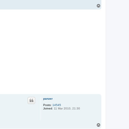
T
o
p
panzer
Posts:
14545
Joined:
11 Mar 2010, 21:30
T
o