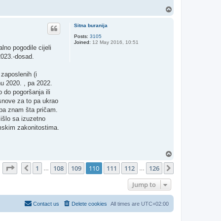
T
o
p
Sitna buranija
Posts:
3105
Joined:
12 May 2016, 10:51
lno pogodile cijeli
2023.-dosad.
 zaposlenih (i
nu 2020. , pa 2022.
 do pogoršanja ili
osnove za to pa ukrao
 pa znam šta pričam.
 išlo sa izuzetno
mskim zakonitostima.
T
o
Page
110
of
126
1
108
109
110
111
112
126
p
Previous
Next
…
…
Jump to
Contact us
Delete cookies
All times are
UTC+02:00