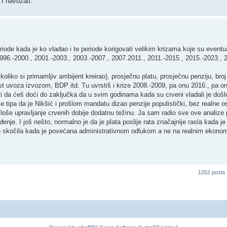
I navozati.
iode kada je ko vladao i te periode korigovati velikim krizama koje su eventua
 1996.-2000., 2001.-2003., 2003.-2007., 2007.2011., 2011.-2015., 2015.-2023., 
oliko si primamljiv ambijent kreirao), prosječnu platu, prosječnu penziju, broj
venost uvoza izvozom, BDP itd. Tu uvrstiš i krize 2008.-2009, pa onu 2016., pa o
i da ćeš doći do zaključka da u svim godinama kada su crveni vladali je došlo
e tipa da je Nikšić i prošlom mandatu dizao penzije populistički, bez realne 
 loše upravljanje crvenih dobije dodatnu težinu. Ja sam radio sve ove analize
đenje. I još nešto, normalno je da je plata poslije rata značajnije rasla kada je
ko skočila kada je povećana administrativnom odlukom a ne na realnim ekono
1252 posts