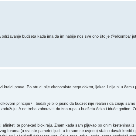
e za održavanje budžeta kada ima da im nabije nos sve ono što je @elkombar ju
 krelci prave. Po struci nije ekonomista nego doktor, ljekar. I nije ni u čemu p
dikovom principu? I budali je bilo jasno da budžet nije realan i da znaju samo 
 zadužuju. A ne treba zaboraviti da ista rupa u budžetu čeka i iduće godine. Z
čki afiniteti te ponekad blokiraju. Znam kada sam pljuvao po onim kretenima iz
ovog foruma (a svi ste pametni ljudi, u to sam se uvjerio) stalno davali kredit i 