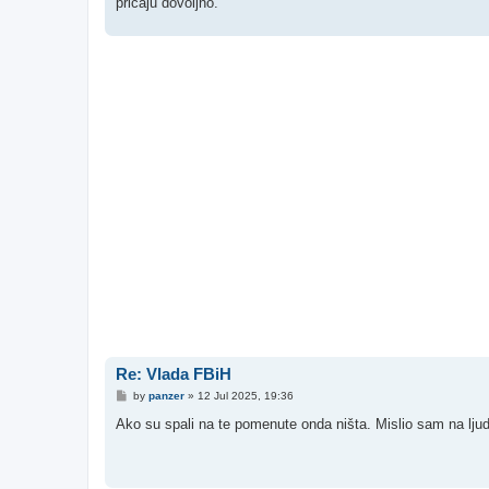
pričaju dovoljno.
Re: Vlada FBiH
P
by
panzer
»
12 Jul 2025, 19:36
o
s
Ako su spali na te pomenute onda ništa. Mislio sam na ljude 
t