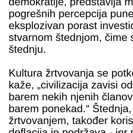
demokratije, predstavlja mo
pogrešnih percepcija pune 
eksplozivan porast investi
stvarnom štednjom, čime se
štednju.
Kultura žrtvovanja se po
kaže, „civilizacija zavisi 
barem nekih njenih članov
barem ponekad.“ Štednja,
žrtvovanjem, također koris
deflacija je podržava - je