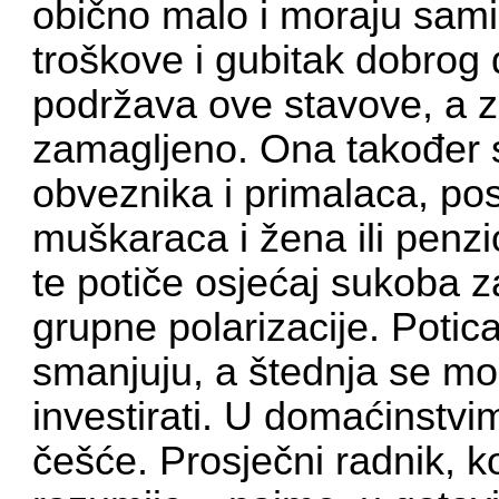
obično malo i moraju sami 
troškove i gubitak dobrog 
podržava ove stavove, a z
zamagljeno. Ona također s
obveznika i primalaca, po
muškaraca i žena ili penzi
te potiče osjećaj sukoba z
grupne polarizacije. Potica
smanjuju, a štednja se mora 
investirati. U domaćinstvi
češće. Prosječni radnik, k