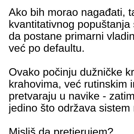
Ako bih morao nagađati, t
kvantitativnog popuštanja
da postane primarni vladi
već po defaultu.
Ovako počinju dužničke kri
krahovima, već rutinskim 
pretvaraju u navike - zati
jedino što održava sistem 
Misliš da pretjerujem?