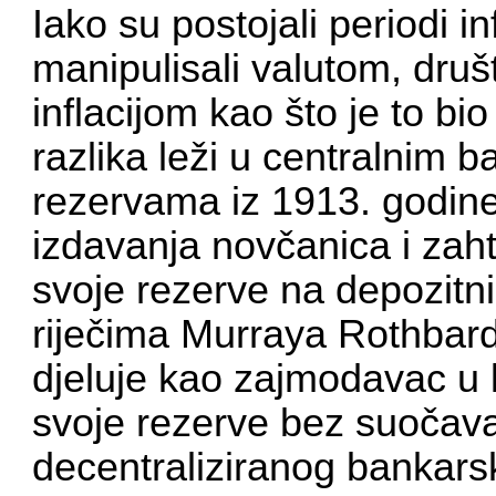
Iako su postojali periodi in
manipulisali valutom, druš
inflacijom kao što je to bio
razlika leži u centralnim
rezervama iz 1913. godine
izdavanja novčanica i zah
svoje rezerve na depozitn
riječima Murraya Rothbarda
djeluje kao zajmodavac u kr
svoje rezerve bez suočava
decentraliziranog bankars