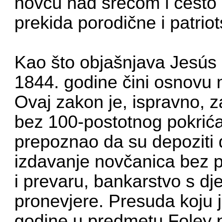
novcu nad srećom i često ih
prekida porodične i patrio
Kao što objašnjava Jesús 
1844. godine čini osnovu
Ovaj zakon je, ispravno, 
bez 100-postotnog pokrića, 
prepoznao da su depoziti
izdavanje novčanica bez po
i prevaru, bankarstvo s dj
pronevjere. Presuda koju 
godine u predmetu Foley pro