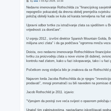
P
by
one
»
03 Apr 2026, 14:34
o
s
Nedavno imenovanje Rothschilda za "financijskog savjetnik
t
nepogrešiv pokazatelj da drevna obitelj premješta svjetsku p
položaj obitelji kada se kula od karata temeljena na fiat val
Upravni odbor tvrtke za istraživanje zlata sa sjedištem u B
vrijednosti za dioničare".
U srpnju 2012., izvršni direktor Spanish Mountain Golda, Br
milijuna unci zlata" i da ga podržava "ogromna mreža veza
Doista, ovo nedavno imenovanje Rothschildove financijske s
tvrtku za proizvodnju zlata u nove visine (ili dubine), ovis
kontrolu nad zlatom, kako u fazi iskopavanja, tako i u fazi 
Početkom ovog stoljeća bilo je znakova da se Rothschild poč
Najavom lorda Jacoba Rothschilda da je njegov "investicijs
prodavati", mnogi promatrači su bili navedeni na pomisao 
Jacob Rothschild je 2011. izjavio:
"Vjerujem da postoji sve veća svijest o opasnom položaju
Unatoč tim zabrinutostima, nastavljamo iskorištavati podru