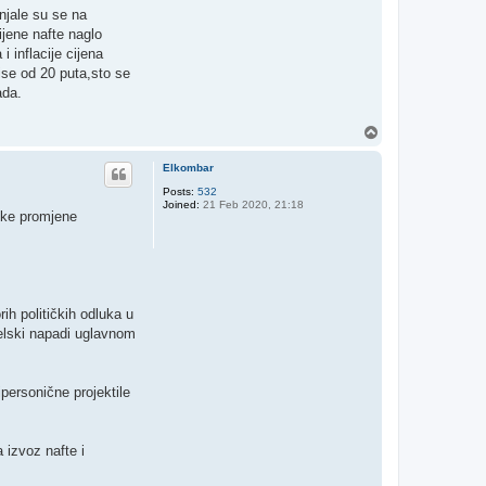
njale su se na
ijene nafte naglo
 inflacije cijena
ise od 20 puta,sto se
ada.
T
o
p
Elkombar
Posts:
532
Joined:
21 Feb 2020, 21:18
ičke promjene
ih političkih odluka u
aelski napadi uglavnom
ipersonične projektile
 izvoz nafte i