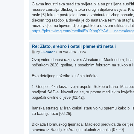
Glavna industrijska središta svijeta bila su prisiljena su
resurse zemalja Bliskog istoka i drugih dijelova svijeta. 
rasle.[6] Iako je postojala stvarna zabrinutost zbog ponude, 
tijekom tog razdoblja dovela je do nastanka termina stagfla
moze vidjeti na lijevom dijelu grafike. a u ovom ciklusu zlato
https://pbs.twimg.com/media/Es1XhrgXYAA ... name=larg
Re: Zlato, srebro i ostali plemeniti metali
P
by
Elkombar
»
18 Mar 2026, 01:24
o
s
Ovaj video donosi razgovor s Alasdairom Macleodom, financ
t
početkom 2026. godine, s posebnim fokusom na sukob u Iranu
​Evo detaljnog sažetka ključnih točaka:
​1. Geopolitička kriza i vojni aspekti ​Sukob u Iranu: Macleo
povijesti SAD-a. Navodi da se, suprotno medijskim izvještaj
pogađali civilne ciljeve [01:42].
​Iranska strategija: Iran koristi staru vojnu opremu kako bi
za kasniju fazu [03:26].
​Blokada Hormuškog tjesnaca: Macleod predviđa da će tjesnac
sirovina iz Saudijske Arabije i okolnih zemalja [07:20]. ​