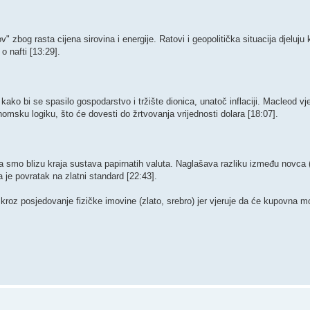
v" zbog rasta cijena sirovina i energije. ​Ratovi i geopolitička situacija djeluju
 nafti [13:29]. ​
ko bi se spasilo gospodarstvo i tržište dionica, unatoč inflaciji. ​Macleod vjer
msku logiku, što će dovesti do žrtvovanja vrijednosti dolara [18:07]. ​
a smo blizu kraja sustava papirnatih valuta. ​Naglašava razliku između novca (z
a je povratak na zlatni standard [22:43].
 kroz posjedovanje fizičke imovine (zlato, srebro) jer vjeruje da će kupovna m