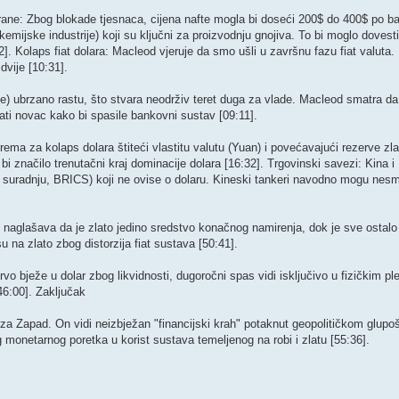
hrane: Zbog blokade tjesnaca, cijena nafte mogla bi doseći 200$ do 400$ po ba
emijske industrije) koji su ključni za proizvodnju gnojiva. To bi moglo dovest
2]. ​Kolaps fiat dolara: Macleod vjeruje da smo ušli u završnu fazu fiat valuta
dvije [10:31].
je) ubrzano rastu, što stvara neodrživ teret duga za vlade. Macleod smatra 
skati novac kako bi spasile bankovni sustav [09:11]. ​
prema za kolaps dolara štiteći vlastitu valutu (Yuan) i povećavajući rezerve z
 značilo trenutačni kraj dominacije dolara [16:32]. ​Trgovinski savezi: Kina i
a suradnju, BRICS) koji ne ovise o dolaru. Kineski tankeri navodno mogu nesm
eod naglašava da je zlato jedino sredstvo konačnog namirenja, dok je sve ostalo
 na zlato zbog distorzija fiat sustava [50:41]. ​
rvo bježe u dolar zbog likvidnosti, dugoročni spas vidi isključivo u fizičkim p
6:00]. ​Zaključak
za Zapad. On vidi neizbježan "financijski krah" potaknut geopolitičkom glupošć
 monetarnog poretka u korist sustava temeljenog na robi i zlatu [55:36].