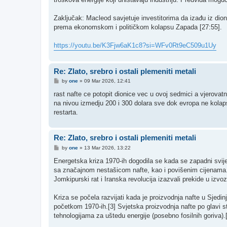
​Zaključak: Macleod savjetuje investitorima da izađu iz dio
prema ekonomskom i političkom kolapsu Zapada [27:55].
https://youtu.be/K3Fjw6aK1c8?si=WFv0Rt9eC509u1Uy
Re: Zlato, srebro i ostali plemeniti metali
P
by
one
»
09 Mar 2026, 12:41
o
s
rast nafte ce potopit dionice vec u ovoj sedmici a vjerovat
t
na nivou izmedju 200 i 300 dolara sve dok evropa ne kolapsi
restarta.
Re: Zlato, srebro i ostali plemeniti metali
P
by
one
»
13 Mar 2026, 13:22
o
s
Energetska kriza 1970-ih dogodila se kada se zapadni svij
t
sa značajnom nestašicom nafte, kao i povišenim cijenama. Dv
Jomkipurski rat i Iranska revolucija izazvali prekide u izvo
Kriza se počela razvijati kada je proizvodnja nafte u Sjed
početkom 1970-ih.[3] Svjetska proizvodnja nafte po glavi 
tehnologijama za uštedu energije (posebno fosilnih goriva).