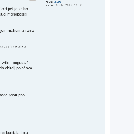
Posts:
2197
Joined:
03 Jul 2012, 12:30
old još je jedan
čajući monopolski
iljem maksimiziranja
jedan "nekoliko
tvrtke, poguravši
da obitelj pojačava
a sada postupno
ine kapitala koju