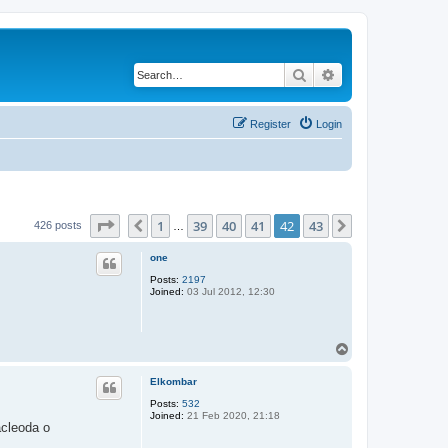
Search
Advanced search
Register
Login
Page
42
of
43
1
39
40
41
42
43
Previous
Next
426 posts
…
one
Posts:
2197
Joined:
03 Jul 2012, 12:30
T
o
p
Elkombar
Posts:
532
Joined:
21 Feb 2020, 21:18
acleoda o