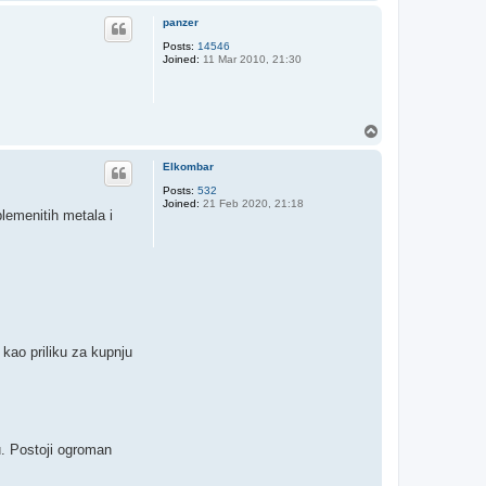
o
p
panzer
Posts:
14546
Joined:
11 Mar 2010, 21:30
T
o
p
Elkombar
Posts:
532
Joined:
21 Feb 2020, 21:18
lemenitih metala i
 kao priliku za kupnju
. ​Postoji ogroman