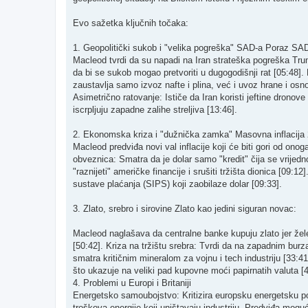
​Evo sažetka ključnih točaka:
​1. Geopolitički sukob i "velika pogreška" SAD-a ​Poraz SAD-
Macleod tvrdi da su napadi na Iran strateška pogreška Trump
da bi se sukob mogao pretvoriti u dugogodišnji rat [05:48]
zaustavlja samo izvoz nafte i plina, već i uvoz hrane i osn
Asimetrično ratovanje: Ističe da Iran koristi jeftine dronove
iscrpljuju zapadne zalihe streljiva [13:46]. ​
2. Ekonomska kriza i "dužnička zamka" ​Masovna inflacija 
Macleod predviđa novi val inflacije koji će biti gori od ono
obveznica: Smatra da je dolar samo "kredit" čija se vrijedn
"raznijeti" američke financije i srušiti tržišta dionica [09:12
sustave plaćanja (SIPS) koji zaobilaze dolar [09:33]. ​
3. Zlato, srebro i sirovine ​Zlato kao jedini siguran novac:
Macleod naglašava da centralne banke kupuju zlato jer žele i
[50:42]. ​Kriza na tržištu srebra: Tvrdi da na zapadnim b
smatra kritičnim mineralom za vojnu i tech industriju [33:41
što ukazuje na veliki pad kupovne moći papirnatih valuta [43
4. Problemi u Europi i Britaniji ​
Energetsko samoubojstvo: Kritizira europsku energetsku poli
troškova energije koji uništavaju industriju. Predviđa moguće