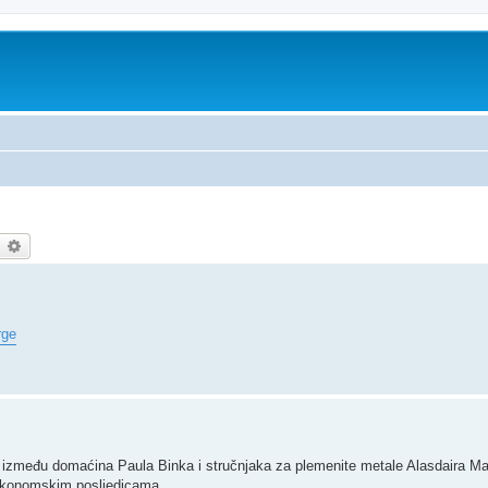
earch
Advanced search
rge
 između domaćina Paula Binka i stručnjaka za plemenite metale Alasdaira M
m ekonomskim posljedicama.