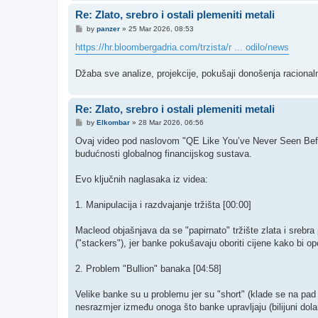
Re: Zlato, srebro i ostali plemeniti metali
P
by
panzer
»
25 Mar 2026, 08:53
o
s
https://hr.bloombergadria.com/trzista/r ... odilo/news
t
Džaba sve analize, projekcije, pokušaji donošenja racionalni
Re: Zlato, srebro i ostali plemeniti metali
P
by
Elkombar
»
28 Mar 2026, 06:56
o
s
Ovaj video pod naslovom "QE Like You’ve Never Seen Befor
t
budućnosti globalnog financijskog sustava.
​Evo ključnih naglasaka iz videa:
​1. Manipulacija i razdvajanje tržišta [00:00] ​
Macleod objašnjava da se "papirnato" tržište zlata i srebra 
("stackers"), jer banke pokušavaju oboriti cijene kako bi opc
​2. Problem "Bullion" banaka [04:58] ​
Velike banke su u problemu jer su "short" (klade se na pad 
nesrazmjer između onoga što banke upravljaju (bilijuni dolar