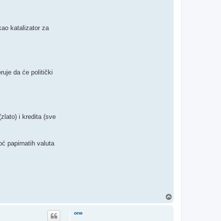
 kao katalizator za
uje da će politički
lato) i kredita (sve
oć papirnatih valuta
T
o
p
one