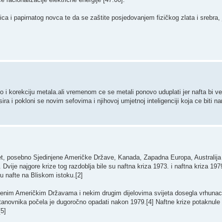
nica i papirnatog novca te da se zaštite posjedovanjem fizičkog zlata i srebra
no i korekciju metala.ali vremenom ce se metali ponovo uduplati jer nafta bi 
ra i pokloni se novim sefovima i njihovoj umjetnoj inteligenciji koja ce biti 
et, posebno Sjedinjene Američke Države, Kanada, Zapadna Europa, Australija 
ije najgore krize tog razdoblja bile su naftna kriza 1973. i naftna kriza 197
zu nafte na Bliskom istoku.[2]
injenim Američkim Državama i nekim drugim dijelovima svijeta dosegla vrhunac
stanovnika počela je dugoročno opadati nakon 1979.[4] Naftne krize potaknul
[5]