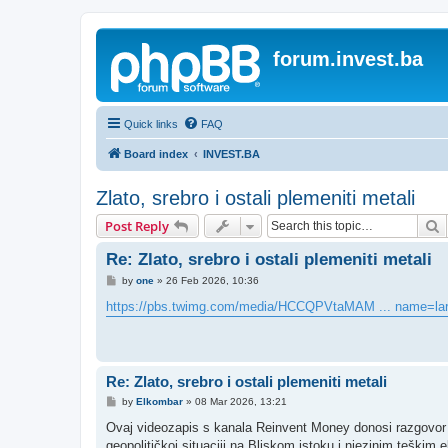
forum.invest.ba
Quick links
FAQ
Board index
INVEST.BA
Zlato, srebro i ostali plemeniti metali
S
Post Reply
Re: Zlato, srebro i ostali plemeniti metali
P
by
one
»
26 Feb 2026, 10:36
o
s
https://pbs.twimg.com/media/HCCQPVtaMAM ... name=la
t
Re: Zlato, srebro i ostali plemeniti metali
P
by
Elkombar
»
08 Mar 2026, 13:21
o
s
Ovaj videozapis s kanala Reinvent Money donosi razgovor
t
geopolitičkoj situaciji na Bliskom istoku i njezinim teški