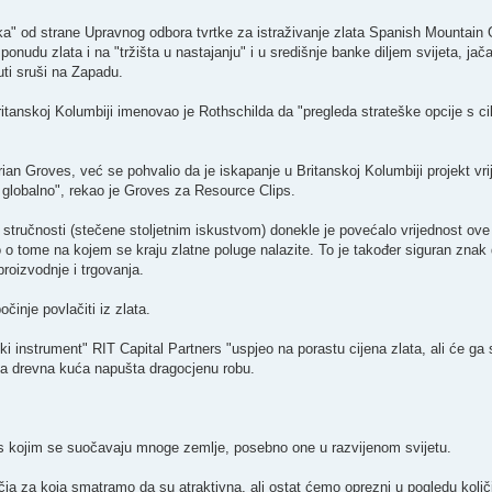
a" od strane Upravnog odbora tvrtke za istraživanje zlata Spanish Mountain G
onudu zlata i na "tržišta u nastajanju" i u središnje banke diljem svijeta, ja
uti sruši na Zapadu.
ritanskoj Kolumbiji imenovao je Rothschilda da "pregleda strateške opcije s c
ian Groves, već se pohvalio da je iskapanje u Britanskoj Kolumbiji projekt vri
 globalno", rekao je Groves za Resource Clips.
tručnosti (stečene stoljetnim iskustvom) donekle je povećalo vrijednost ove 
no o tome na kojem se kraju zlatne poluge nalazite. To je također siguran znak 
proizvodnje i trgovanja.
inje povlačiti iz zlata.
ki instrument" RIT Capital Partners "uspjeo na porastu cijena zlata, ali će g
da drevna kuća napušta dragocjenu robu.
 s kojim se suočavaju mnoge zemlje, posebno one u razvijenom svijetu.
čja za koja smatramo da su atraktivna, ali ostat ćemo oprezni u pogledu količ