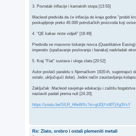
​3. Povratak inflacije i kamatnih stopa [13:55]
​Macleod predviđa da će inflacija do kraja godine "probiti kro
poskupljenje preko 45.000 potrošačkih proizvoda koji ovise o
4. "QE kakav niste vidjeli" [18:49]
​Predviđa se masovno tiskanje novca (Quantitative Easing) ka
imperativ (spašavanje poslovanja i banaka) nadvladati ekono
5. Kraj "Fiat" sustava i uloga zlata [20:52]
​Autor povlači paralelu s Njemačkom 1920-ih, sugerirajući d
ostalo, uključujući dolar). Jedini način zaustavljanja kolaps
​Zaključak: Macleod savjetuje edukaciju i zaštitu bogatstva
nastaviti padati prema nuli [24:20].
https://youtu.be/SILR_H6eWXc?si=gUDjYx90TjXg3VxY
Re: Zlato, srebro i ostali plemeniti metali