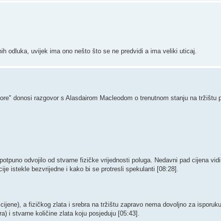
h odluka, uvijek ima ono nešto što se ne predvidi a ima veliki uticaj.
e" donosi razgovor s Alasdairom Macleodom o trenutnom stanju na tržištu p
potpuno odvojilo od stvarne fizičke vrijednosti poluga. ​Nedavni pad cijena vidi
ije istekle bezvrijedne i kako bi se protresli spekulanti [08:28].
cijene), a fizičkog zlata i srebra na tržištu zapravo nema dovoljno za isporuku
a) i stvarne količine zlata koju posjeduju [05:43].