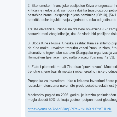
2. Ekonomske i financijske posljedice ​Kriza energenata i 
kritičan je nedostatak sumpora i dušika (nusproizvodi petrok
nestašice hrane i eksplozije cijena namirnica [08:10], [54:1
američki dolar izgubiti svoju vrijednost u roku od godinu do 
​Tržište obveznica: Prinosi na državne obveznice (G7 zeml
nastaviti rasti zbog inflacije, dok će vlade biti prisiljene ti
3. Uloga Kine i Rusije ​Kineska zaštita: Kina se aktivno pri
da Kina može u svakom trenutku vezati Yuan uz zlato, što bi
alternativne trgovinske sustave (Šangajska organizacija z
Hormuškim tjesnacem ako naftu plaćaju Yuanima [42:33].
​4. Zlato i plemeniti metali ​Zlato kao "pravi novac": Macl
trenutne cijene baznih metala i roba nerealno niske u odnosu
Preporuka za investitore: Iako u krizama investitori često p
rudarskim dionicama nakon što prođe početna volatilnost [4
​Macleodov pogled na 2026. godinu je izrazito pesimističan 
mogla doseći 50% do kraja godine i potpuni reset globalnog
https://youtu.be/7qAdBDnq6PI?si=ItkHAXNlYYnTJHnK