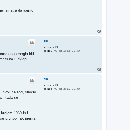
, jer smatra da idemo
T
o
p
one
Posts:
2197
Joined:
03 Jul 2012, 12:30
veoma dugo mogla biti
nametnuta u sklopu
T
o
p
one
Posts:
2197
Joined:
03 Jul 2012, 12:30
i Novi Zeland, suočio
9., kada su
 krajem 1960-ih i
e su prvi pomak prema