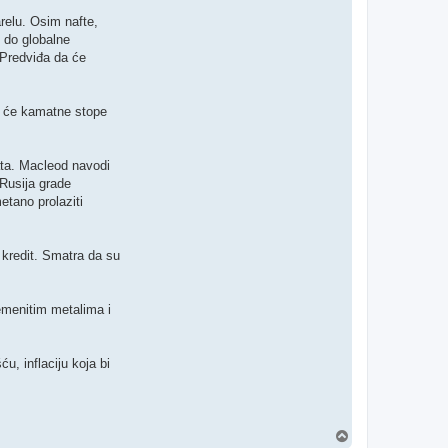
relu. Osim nafte,
i do globalne
. Predviđa da će
da će kamatne stope
lata. Macleod navodi
 Rusija grade
etano prolaziti
 kredit. Smatra da su
lemenitim metalima i
u, inflaciju koja bi
T