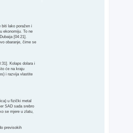
biti lako poražen i
nu ekonomiju. To ne
ubaija [04:21]. ​
hovo obaranje, čime se
31]. ​Kolaps dolara i
što će na kraju
s) i razvija vlastite
ca) u fizički metal
 jer SAD sada srebro
ako se mjere u zlatu,
do previsokih