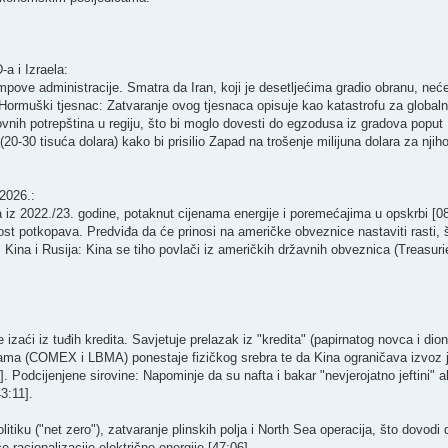
a i Izraela:
ove administracije. Smatra da Iran, koji je desetljećima gradio obranu, neće 
. ​Hormuški tjesnac: Zatvaranje ovog tjesnaca opisuje kao katastrofu za global
ovnih potrepština u regiju, što bi moglo dovesti do egzodusa iz gradova poput D
 (20-30 tisuća dolara) kako bi prisilio Zapad na trošenje milijuna dolara za nji
2026.:
ga iz 2022./23. godine, potaknut cijenama energije i poremećajima u opskrbi [08:
ost potkopava. Predviđa da će prinosi na američke obveznice nastaviti rasti, 
]. ​Kina i Rusija: Kina se tiho povlači iz američkih državnih obveznica (Treasurie
zaći iz tuđih kredita. Savjetuje prelazak iz "kredita" (papirnatog novca i dioni
urzama (COMEX i LBMA) ponestaje fizičkog srebra te da Kina ograničava izvoz
]. ​Podcijenjene sirovine: Napominje da su nafta i bakar "nevjerojatno jeftini" 
:11]. ​
tiku ("net zero"), zatvaranje plinskih polja i North Sea operacija, što dovodi 
 racionalizacije električne energije [47:06].