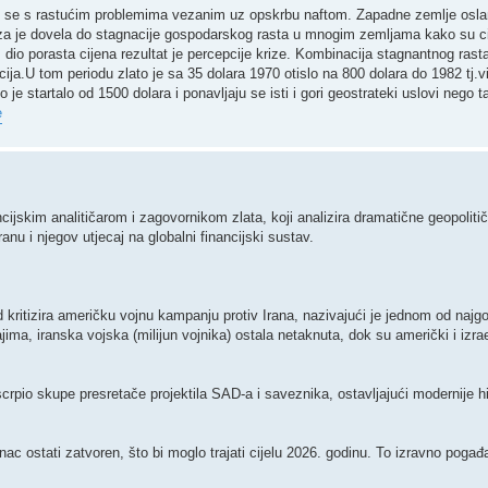
očiti se s rastućim problemima vezanim uz opskrbu naftom. Zapadne zemlje osla
Kriza je dovela do stagnacije gospodarskog rasta u mnogim zemljama kako su c
dio porasta cijena rezultat je percepcije krize. Kombinacija stagnantnog rasta i
cija.U tom periodu zlato je sa 35 dolara 1970 otislo na 800 dolara do 1982 tj.v
 je startalo od 1500 dolara i ponavljaju se isti i gori geostrateki uslovi nego t
e
ijskim analitičarom i zagovornikom zlata, koji analizira dramatične geopolit
 i njegov utjecaj na globalni financijski sustav.
d kritizira američku vojnu kampanju protiv Irana, nazivajući je jednom od najgor
ima, iranska vojska (milijun vojnika) ostala netaknuta, dok su američki i izr
 iscrpio skupe presretače projektila SAD-a i saveznika, ostavljajući modernije h
 ostati zatvoren, što bi moglo trajati cijelu 2026. godinu. To izravno pogađa