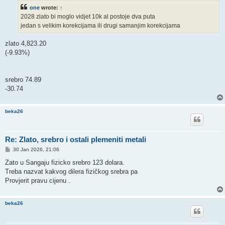
t
one
wrote:
↑
2028 zlato bi moglo vidjet 10k al postoje dva puta
jedan s velikim korekcijama ili drugi samanjim korekcijama
zlato 4,823.20
(-9.93%)
srebro 74.89
-30.74
beka26
Re: Zlato, srebro i ostali plemeniti metali
P
30 Jan 2026, 21:06
o
s
Zato u Sangaju fizicko srebro 123 dolara.
t
Treba nazvat kakvog dilera fizičkog srebra pa
Provjerit pravu cijenu .
beka26