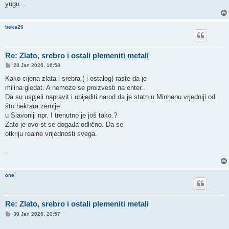
yugu...
beka26
Re: Zlato, srebro i ostali plemeniti metali
P
28 Jan 2026, 16:58
o
s
Kako cijena zlata i srebra ( i ostalog) raste da je
t
milina gledat. A nemoze se proizvesti na enter..
Da su uspjeli napravit i ubijediti narod da je statn u Minhenu vrjedniji od
što hektara zemlje
u Slavoniji npr. I trenutno je još tako.?
Zato je ovo st se događa odlično. Da se
otkriju realne vrijednosti svega.
.
one
Re: Zlato, srebro i ostali plemeniti metali
P
30 Jan 2026, 20:57
o
s