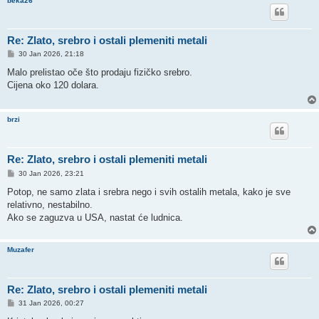
beka26
Re: Zlato, srebro i ostali plemeniti metali
P
30 Jan 2026, 21:18
o
s
Malo prelistao oče što prodaju fizičko srebro.
t
Cijena oko 120 dolara.
brzi
Re: Zlato, srebro i ostali plemeniti metali
P
30 Jan 2026, 23:21
o
s
Potop, ne samo zlata i srebra nego i svih ostalih metala, kako je sve
t
relativno, nestabilno.
Ako se zaguzva u USA, nastat će ludnica.
Muzafer
Re: Zlato, srebro i ostali plemeniti metali
P
31 Jan 2026, 00:27
o