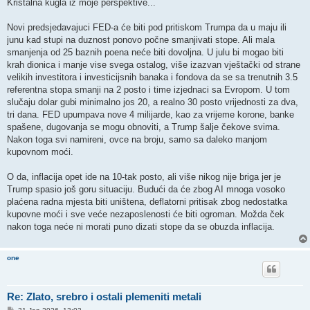
s
Kristalna kugla iz moje perspektive...
t
Novi predsjedavajuci FED-a će biti pod pritiskom Trumpa da u maju ili
junu kad stupi na duznost ponovo počne smanjivati stope. Ali mala
smanjenja od 25 baznih poena neće biti dovoljna. U julu bi mogao biti
krah dionica i manje vise svega ostalog, više izazvan vještački od strane
velikih investitora i investicijsnih banaka i fondova da se sa trenutnih 3.5
referentna stopa smanji na 2 posto i time izjednaci sa Evropom. U tom
slučaju dolar gubi minimalno jos 20, a realno 30 posto vrijednosti za dva,
tri dana. FED upumpava nove 4 milijarde, kao za vrijeme korone, banke
spašene, dugovanja se mogu obnoviti, a Trump šalje čekove svima.
Nakon toga svi namireni, ovce na broju, samo sa daleko manjom
kupovnom moći.
O da, inflacija opet ide na 10-tak posto, ali više nikog nije briga jer je
Trump spasio još goru situaciju. Budući da će zbog AI mnoga vosoko
plaćena radna mjesta biti uništena, deflatorni pritisak zbog nedostatka
kupovne moći i sve veće nezaposlenosti će biti ogroman. Možda ček
nakon toga neće ni morati puno dizati stope da se obuzda inflacija.
one
Re: Zlato, srebro i ostali plemeniti metali
P