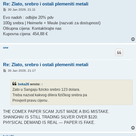
Re: Zlato, srebro i ostali plemeniti metali
P
30 Jan 2026, 21:11
o
s
Evo nadoh : odbijte 20% pdv
t
100g srebra | Heimerle + Meule (nazvati za dostupnost)
Otkupna cijena: Kontaktirajte nas
Kupovna cijena: 454,88 €
one
Re: Zlato, srebro i ostali plemeniti metali
P
30 Jan 2026, 21:17
o
s
t
beka26
wrote:
↑
Zato u Sangaju fizicko srebro 123 dolara.
Treba nazvat kakvog dilera fizičkog srebra pa
Provjerit pravu cijenu .
THE COMEX PAPER SCAM JUST MADE A BIG MISTAKE.
SHANGHAI IS STILL TRADING SILVER OVER $120.
PHYSICAL DEMAND IS REAL — PAPER IS FAKE.