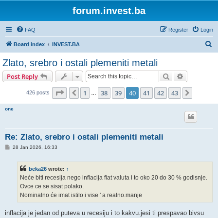
forum.invest.ba
FAQ
Register
Login
S
Board index
INVEST.BA
e
Zlato, srebro i ostali plemeniti metali
a
Search
Advanced s
Post Reply
r
c
Page
40
of
43
1
38
39
40
41
42
43
Previous
Next
426 posts
…
h
one
Re: Zlato, srebro i ostali plemeniti metali
P
28 Jan 2026, 16:33
o
s
t
beka26
wrote:
↑
Neće biti recesija nego inflacija fiat valuta i to oko 20 do 30 % godisnje.
Ovce ce se sisat polako.
Nominalno će imat istilo i vise ' a realno.manje
inflacija je jedan od puteva u recesiju i to kakvu.jesi ti prespavao bivsu