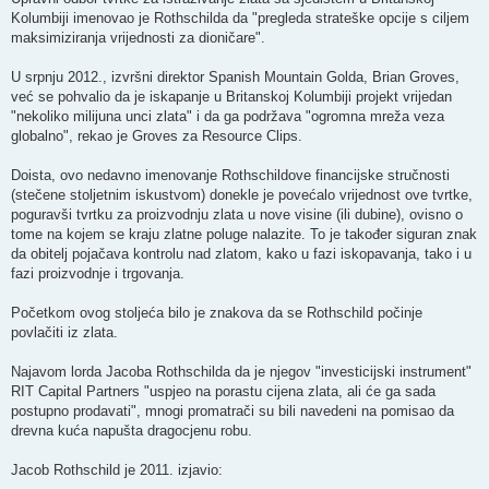
Kolumbiji imenovao je Rothschilda da "pregleda strateške opcije s ciljem
maksimiziranja vrijednosti za dioničare".
U srpnju 2012., izvršni direktor Spanish Mountain Golda, Brian Groves,
već se pohvalio da je iskapanje u Britanskoj Kolumbiji projekt vrijedan
"nekoliko milijuna unci zlata" i da ga podržava "ogromna mreža veza
globalno", rekao je Groves za Resource Clips.
Doista, ovo nedavno imenovanje Rothschildove financijske stručnosti
(stečene stoljetnim iskustvom) donekle je povećalo vrijednost ove tvrtke,
poguravši tvrtku za proizvodnju zlata u nove visine (ili dubine), ovisno o
tome na kojem se kraju zlatne poluge nalazite. To je također siguran znak
da obitelj pojačava kontrolu nad zlatom, kako u fazi iskopavanja, tako i u
fazi proizvodnje i trgovanja.
Početkom ovog stoljeća bilo je znakova da se Rothschild počinje
povlačiti iz zlata.
Najavom lorda Jacoba Rothschilda da je njegov "investicijski instrument"
RIT Capital Partners "uspjeo na porastu cijena zlata, ali će ga sada
postupno prodavati", mnogi promatrači su bili navedeni na pomisao da
drevna kuća napušta dragocjenu robu.
Jacob Rothschild je 2011. izjavio: