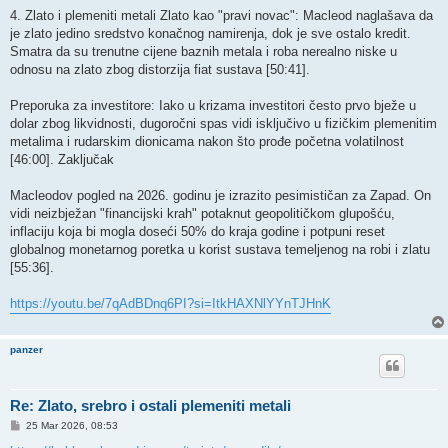
​4. Zlato i plemeniti metali ​Zlato kao "pravi novac": Macleod naglašava da
je zlato jedino sredstvo konačnog namirenja, dok je sve ostalo kredit.
Smatra da su trenutne cijene baznih metala i roba nerealno niske u
odnosu na zlato zbog distorzija fiat sustava [50:41]. ​
Preporuka za investitore: Iako u krizama investitori često prvo bježe u
dolar zbog likvidnosti, dugoročni spas vidi isključivo u fizičkim plemenitim
metalima i rudarskim dionicama nakon što prođe početna volatilnost
[46:00]. ​Zaključak
​Macleodov pogled na 2026. godinu je izrazito pesimističan za Zapad. On
vidi neizbježan "financijski krah" potaknut geopolitičkom glupošću,
inflaciju koja bi mogla doseći 50% do kraja godine i potpuni reset
globalnog monetarnog poretka u korist sustava temeljenog na robi i zlatu
[55:36].
https://youtu.be/7qAdBDnq6PI?si=ItkHAXNlYYnTJHnK
panzer
Re: Zlato, srebro i ostali plemeniti metali
P
25 Mar 2026, 08:53
o