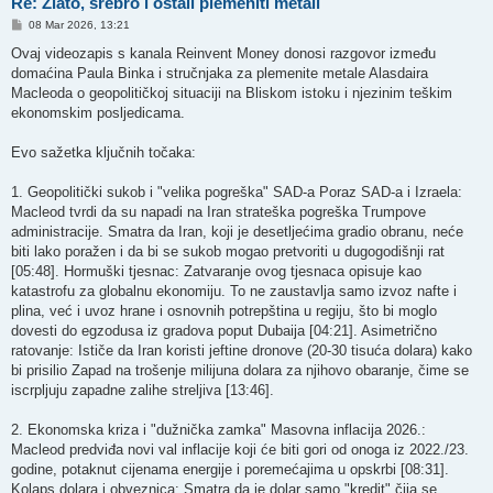
Re: Zlato, srebro i ostali plemeniti metali
P
08 Mar 2026, 13:21
o
s
Ovaj videozapis s kanala Reinvent Money donosi razgovor između
t
domaćina Paula Binka i stručnjaka za plemenite metale Alasdaira
Macleoda o geopolitičkoj situaciji na Bliskom istoku i njezinim teškim
ekonomskim posljedicama.
​Evo sažetka ključnih točaka:
​1. Geopolitički sukob i "velika pogreška" SAD-a ​Poraz SAD-a i Izraela:
Macleod tvrdi da su napadi na Iran strateška pogreška Trumpove
administracije. Smatra da Iran, koji je desetljećima gradio obranu, neće
biti lako poražen i da bi se sukob mogao pretvoriti u dugogodišnji rat
[05:48]. ​Hormuški tjesnac: Zatvaranje ovog tjesnaca opisuje kao
katastrofu za globalnu ekonomiju. To ne zaustavlja samo izvoz nafte i
plina, već i uvoz hrane i osnovnih potrepština u regiju, što bi moglo
dovesti do egzodusa iz gradova poput Dubaija [04:21]. ​Asimetrično
ratovanje: Ističe da Iran koristi jeftine dronove (20-30 tisuća dolara) kako
bi prisilio Zapad na trošenje milijuna dolara za njihovo obaranje, čime se
iscrpljuju zapadne zalihe streljiva [13:46]. ​
2. Ekonomska kriza i "dužnička zamka" ​Masovna inflacija 2026.:
Macleod predviđa novi val inflacije koji će biti gori od onoga iz 2022./23.
godine, potaknut cijenama energije i poremećajima u opskrbi [08:31]. ​
Kolaps dolara i obveznica: Smatra da je dolar samo "kredit" čija se