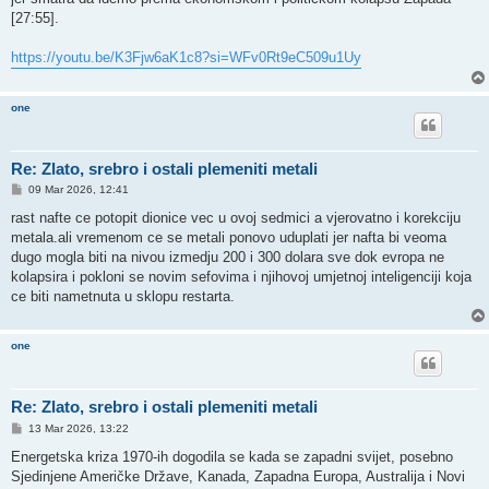
[27:55].
https://youtu.be/K3Fjw6aK1c8?si=WFv0Rt9eC509u1Uy
one
Re: Zlato, srebro i ostali plemeniti metali
P
09 Mar 2026, 12:41
o
s
rast nafte ce potopit dionice vec u ovoj sedmici a vjerovatno i korekciju
t
metala.ali vremenom ce se metali ponovo uduplati jer nafta bi veoma
dugo mogla biti na nivou izmedju 200 i 300 dolara sve dok evropa ne
kolapsira i pokloni se novim sefovima i njihovoj umjetnoj inteligenciji koja
ce biti nametnuta u sklopu restarta.
one
Re: Zlato, srebro i ostali plemeniti metali
P
13 Mar 2026, 13:22
o
s
Energetska kriza 1970-ih dogodila se kada se zapadni svijet, posebno
t
Sjedinjene Američke Države, Kanada, Zapadna Europa, Australija i Novi