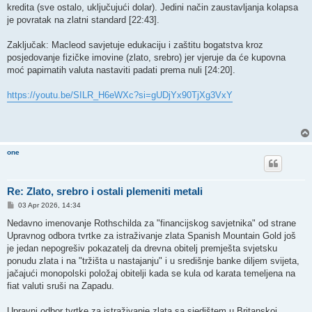
kredita (sve ostalo, uključujući dolar). Jedini način zaustavljanja kolapsa
je povratak na zlatni standard [22:43].
​Zaključak: Macleod savjetuje edukaciju i zaštitu bogatstva kroz
posjedovanje fizičke imovine (zlato, srebro) jer vjeruje da će kupovna
moć papirnatih valuta nastaviti padati prema nuli [24:20].
https://youtu.be/SILR_H6eWXc?si=gUDjYx90TjXg3VxY
one
Re: Zlato, srebro i ostali plemeniti metali
P
03 Apr 2026, 14:34
o
s
Nedavno imenovanje Rothschilda za "financijskog savjetnika" od strane
t
Upravnog odbora tvrtke za istraživanje zlata Spanish Mountain Gold još
je jedan nepogrešiv pokazatelj da drevna obitelj premješta svjetsku
ponudu zlata i na "tržišta u nastajanju" i u središnje banke diljem svijeta,
jačajući monopolski položaj obitelji kada se kula od karata temeljena na
fiat valuti sruši na Zapadu.
Upravni odbor tvrtke za istraživanje zlata sa sjedištem u Britanskoj