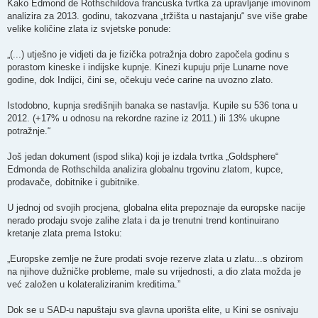
Kako Edmond de Rothschildova francuska tvrtka za upravljanje imovinom
analizira za 2013. godinu, takozvana „tržišta u nastajanju“ sve više grabe
velike količine zlata iz svjetske ponude:
„(...) utješno je vidjeti da je fizička potražnja dobro započela godinu s
porastom kineske i indijske kupnje. Kinezi kupuju prije Lunarne nove
godine, dok Indijci, čini se, očekuju veće carine na uvozno zlato.
Istodobno, kupnja središnjih banaka se nastavlja. Kupile su 536 tona u
2012. (+17% u odnosu na rekordne razine iz 2011.) ili 13% ukupne
potražnje.“
Još jedan dokument (ispod slika) koji je izdala tvrtka „Goldsphere“
Edmonda de Rothschilda analizira globalnu trgovinu zlatom, kupce,
prodavače, dobitnike i gubitnike.
U jednoj od svojih procjena, globalna elita prepoznaje da europske nacije
nerado prodaju svoje zalihe zlata i da je trenutni trend kontinuirano
kretanje zlata prema Istoku:
„Europske zemlje ne žure prodati svoje rezerve zlata u zlatu...s obzirom
na njihove dužničke probleme, male su vrijednosti, a dio zlata možda je
već založen u kolateraliziranim kreditima.”
Dok se u SAD-u napuštaju sva glavna uporišta elite, u Kini se osnivaju