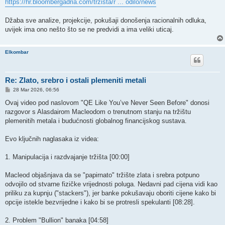
s
https://hr.bloombergadria.com/trzista/r ... odilo/news
t
Džaba sve analize, projekcije, pokušaji donošenja racionalnih odluka,
uvijek ima ono nešto što se ne predvidi a ima veliki uticaj.
Elkombar
Re: Zlato, srebro i ostali plemeniti metali
P
28 Mar 2026, 06:56
o
s
Ovaj video pod naslovom "QE Like You’ve Never Seen Before" donosi
t
razgovor s Alasdairom Macleodom o trenutnom stanju na tržištu
plemenitih metala i budućnosti globalnog financijskog sustava.
​Evo ključnih naglasaka iz videa:
​1. Manipulacija i razdvajanje tržišta [00:00] ​
Macleod objašnjava da se "papirnato" tržište zlata i srebra potpuno
odvojilo od stvarne fizičke vrijednosti poluga. ​Nedavni pad cijena vidi kao
priliku za kupnju ("stackers"), jer banke pokušavaju oboriti cijene kako bi
opcije istekle bezvrijedne i kako bi se protresli spekulanti [08:28].
​2. Problem "Bullion" banaka [04:58] ​