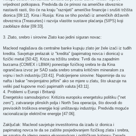
vrijednost potkopava. Predviđa da će prinosi na američke obveznice
nastaviti rasti, što će na kraju "raznijeti" američke financije i srušiti tržišta
dionica [09:12]. ​Kina i Rusija: Kina se tiho povlači iz američkih državnih
obveznica (Treasuries) i razvija vlastite sustave plaćanja (SIPS) koji
zaobilaze dolar [09:33]. ​
3. Zlato, srebro i sirovine ​Zlato kao jedini siguran novac:
Macleod naglašava da centralne banke kupuju zlato jer žele izaći iz tuđih
kredita. Savjetuje prelazak iz "kredita" (papirnatog novca i dionica) u
fizički metal [50:42]. ​Kriza na tržištu srebra: Tvrdi da na zapadnim
burzama (COMEX i LBMA) ponestaje fizičkog srebra te da Kina
ograničava izvoz jer SAD sada srebro smatra kritičnim mineralom za
vojnu i tech industriju [33:41]. ​Podcijenjene sirovine: Napominje da su
nafta i bakar "nevjerojatno jeftini" ako se mjere u zlatu, što ukazuje na
veliki pad kupovne moći papirnatih valuta [43:11]. ​
4. Problemi u Europi i Britaniji ​
Energetsko samoubojstvo: Kritizira europsku energetsku politiku ("net
zero"), zatvaranje plinskih polja i North Sea operacija, što dovodi do
previsokih troškova energije koji uništavaju industriju. Predviđa moguće
racionalizacije električne energije [47:06].
​Zaključak: Macleod savjetuje investitorima da izađu iz dionica i
papirnatog novca te da se zaštite posjedovanjem fizičkog zlata i srebra,
jer smatra da idemo prema ekonomskom i političkom kolapsu Zapada