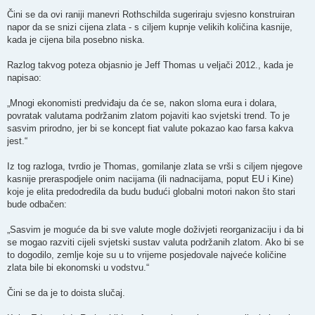
Čini se da ovi raniji manevri Rothschilda sugeriraju svjesno konstruiran
napor da se snizi cijena zlata - s ciljem kupnje velikih količina kasnije,
kada je cijena bila posebno niska.
Razlog takvog poteza objasnio je Jeff Thomas u veljači 2012., kada je
napisao:
„Mnogi ekonomisti predviđaju da će se, nakon sloma eura i dolara,
povratak valutama podržanim zlatom pojaviti kao svjetski trend. To je
sasvim prirodno, jer bi se koncept fiat valute pokazao kao farsa kakva
jest.“
Iz tog razloga, tvrdio je Thomas, gomilanje zlata se vrši s ciljem njegove
kasnije preraspodjele onim nacijama (ili nadnacijama, poput EU i Kine)
koje je elita predodredila da budu budući globalni motori nakon što stari
bude odbačen:
„Sasvim je moguće da bi sve valute mogle doživjeti reorganizaciju i da bi
se mogao razviti cijeli svjetski sustav valuta podržanih zlatom. Ako bi se
to dogodilo, zemlje koje su u to vrijeme posjedovale najveće količine
zlata bile bi ekonomski u vodstvu.“
Čini se da je to doista slučaj.