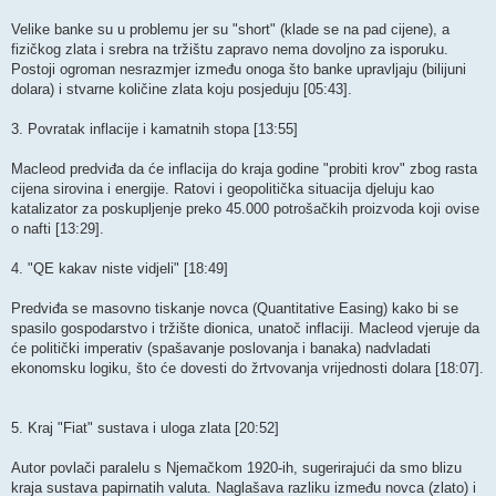
Velike banke su u problemu jer su "short" (klade se na pad cijene), a
fizičkog zlata i srebra na tržištu zapravo nema dovoljno za isporuku. ​
Postoji ogroman nesrazmjer između onoga što banke upravljaju (bilijuni
dolara) i stvarne količine zlata koju posjeduju [05:43].
​3. Povratak inflacije i kamatnih stopa [13:55]
​Macleod predviđa da će inflacija do kraja godine "probiti krov" zbog rasta
cijena sirovina i energije. ​Ratovi i geopolitička situacija djeluju kao
katalizator za poskupljenje preko 45.000 potrošačkih proizvoda koji ovise
o nafti [13:29]. ​
4. "QE kakav niste vidjeli" [18:49]
​Predviđa se masovno tiskanje novca (Quantitative Easing) kako bi se
spasilo gospodarstvo i tržište dionica, unatoč inflaciji. ​Macleod vjeruje da
će politički imperativ (spašavanje poslovanja i banaka) nadvladati
ekonomsku logiku, što će dovesti do žrtvovanja vrijednosti dolara [18:07].
5. Kraj "Fiat" sustava i uloga zlata [20:52]
​Autor povlači paralelu s Njemačkom 1920-ih, sugerirajući da smo blizu
kraja sustava papirnatih valuta. ​Naglašava razliku između novca (zlato) i