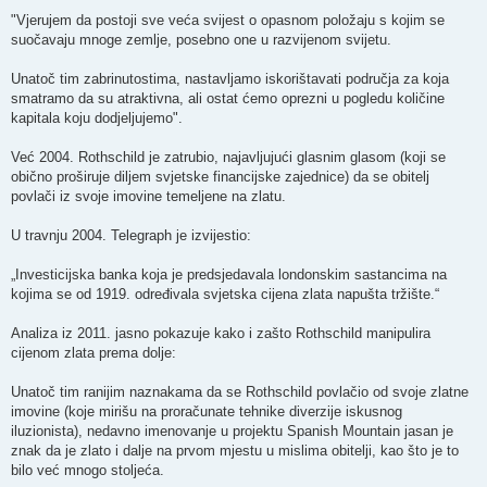
"Vjerujem da postoji sve veća svijest o opasnom položaju s kojim se
suočavaju mnoge zemlje, posebno one u razvijenom svijetu.
Unatoč tim zabrinutostima, nastavljamo iskorištavati područja za koja
smatramo da su atraktivna, ali ostat ćemo oprezni u pogledu količine
kapitala koju dodjeljujemo".
Već 2004. Rothschild je zatrubio, najavljujući glasnim glasom (koji se
obično proširuje diljem svjetske financijske zajednice) da se obitelj
povlači iz svoje imovine temeljene na zlatu.
U travnju 2004. Telegraph je izvijestio:
„Investicijska banka koja je predsjedavala londonskim sastancima na
kojima se od 1919. određivala svjetska cijena zlata napušta tržište.“
Analiza iz 2011. jasno pokazuje kako i zašto Rothschild manipulira
cijenom zlata prema dolje:
Unatoč tim ranijim naznakama da se Rothschild povlačio od svoje zlatne
imovine (koje mirišu na proračunate tehnike diverzije iskusnog
iluzionista), nedavno imenovanje u projektu Spanish Mountain jasan je
znak da je zlato i dalje na prvom mjestu u mislima obitelji, kao što je to
bilo već mnogo stoljeća.