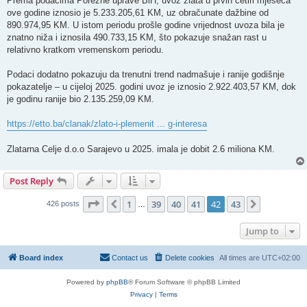
Prema podacima Porezne uprave BiH, uvoz zlata u prvih četiri mjeseca
t
ove godine iznosio je 5.233.205,61 KM, uz obračunate dažbine od
890.974,95 KM. U istom periodu prošle godine vrijednost uvoza bila je
znatno niža i iznosila 490.733,15 KM, što pokazuje snažan rast u
relativno kratkom vremenskom periodu.
Podaci dodatno pokazuju da trenutni trend nadmašuje i ranije godišnje
pokazatelje – u cijeloj 2025. godini uvoz je iznosio 2.922.403,57 KM, dok
je godinu ranije bio 2.135.259,09 KM.
https://etto.ba/clanak/zlato-i-plemenit ... g-interesa
Zlatarna Celje d.o.o Sarajevo u 2025. imala je dobit 2.6 miliona KM.
Post Reply
Page
42
of
43
1
39
40
41
42
43
Previous
Next
426 posts
…
Jump to
Board index
Contact us
Delete cookies
All times are
UTC+02:00
Powered by
phpBB
® Forum Software © phpBB Limited
Privacy
|
Terms