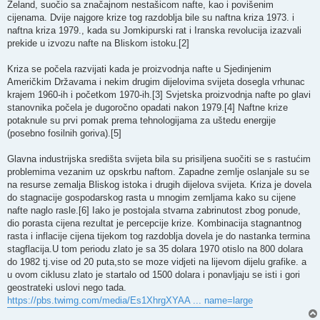
Zeland, suočio sa značajnom nestašicom nafte, kao i povišenim
cijenama. Dvije najgore krize tog razdoblja bile su naftna kriza 1973. i
naftna kriza 1979., kada su Jomkipurski rat i Iranska revolucija izazvali
prekide u izvozu nafte na Bliskom istoku.[2]
Kriza se počela razvijati kada je proizvodnja nafte u Sjedinjenim
Američkim Državama i nekim drugim dijelovima svijeta dosegla vrhunac
krajem 1960-ih i početkom 1970-ih.[3] Svjetska proizvodnja nafte po glavi
stanovnika počela je dugoročno opadati nakon 1979.[4] Naftne krize
potaknule su prvi pomak prema tehnologijama za uštedu energije
(posebno fosilnih goriva).[5]
Glavna industrijska središta svijeta bila su prisiljena suočiti se s rastućim
problemima vezanim uz opskrbu naftom. Zapadne zemlje oslanjale su se
na resurse zemalja Bliskog istoka i drugih dijelova svijeta. Kriza je dovela
do stagnacije gospodarskog rasta u mnogim zemljama kako su cijene
nafte naglo rasle.[6] Iako je postojala stvarna zabrinutost zbog ponude,
dio porasta cijena rezultat je percepcije krize. Kombinacija stagnantnog
rasta i inflacije cijena tijekom tog razdoblja dovela je do nastanka termina
stagflacija.U tom periodu zlato je sa 35 dolara 1970 otislo na 800 dolara
do 1982 tj.vise od 20 puta,sto se moze vidjeti na lijevom dijelu grafike. a
u ovom ciklusu zlato je startalo od 1500 dolara i ponavljaju se isti i gori
geostrateki uslovi nego tada.
https://pbs.twimg.com/media/Es1XhrgXYAA ... name=large