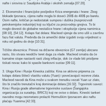
nafte i sirovina iz Saudijske Arabije i okolnih zemalja [07:20]. ​
2. Ekonomske i financijske posljedice ​Kriza energenata i hrane: Zbog
blokade tjesnaca, cijena nafte mogla bi doseći 200$ do 400$ po barelu.
Osim nafte, kritičan je nedostatak sumpora i dušika (nusproizvodi
petrokemijske industrije) koji su ključni za proizvodnju gnojiva. To bi
moglo dovesti do globalne nestašice hrane i eksplozije cijena namirnica
[08:10], [54:12]. ​Kolaps fiat dolara: Macleod vjeruje da smo ušli u završnu
fazu fiat valuta. Predviđa da će američki dolar izgubiti svoju vrijednost u
roku od godinu do dvije [10:31].
​Tržište obveznica: Prinosi na državne obveznice (G7 zemlje) ubrzano
rastu, što stvara neodrživ teret duga za vlade. Macleod smatra da će
kamatne stope nastaviti rasti zbog inflacije, dok će vlade biti prisiljene
tiskati novac kako bi spasile bankovni sustav [09:11]. ​
3. Uloga Kine i Rusije ​Kineska zaštita: Kina se aktivno priprema za
kolaps dolara štiteći vlastitu valutu (Yuan) i povećavajući rezerve zlata.
Macleod navodi da Kina može u svakom trenutku vezati Yuan uz zlato,
što bi značilo trenutačni kraj dominacije dolara [16:32]. ​Trgovinski savezi:
Kina i Rusija grade alternativne trgovinske sustave (Šangajska
organizacija za suradnju, BRICS) koji ne ovise o dolaru. Kineski tankeri
navodno mogu nesmetano prolaziti Hormuškim tjesnacem ako naftu
plaćaju Yuanima [42:33].