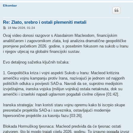
Elkombar
Re: Zlato, srebro i ostali plemeniti metali
P
18 Mar 2026, 01:24
o
s
Ovaj video donosi razgovor s Alasdairom Macleodom, financijskim
t
analitičarom i zagovornikom zlata, koji analizira dramatične geopolitičke
promjene početkom 2026. godine, s posebnim fokusom na sukob u Iranu
i njegov utjecaj na globalni financijski sustav.
​Evo detaljnog sažetka ključnih točaka:
​1. Geopolitička kriza i vojni aspekti ​Sukob u Iranu: Macleod kritizira
američku vojnu kampanju protiv Irana, nazivajući je jednom od najgorih
političkih odluka u povijesti SAD-a. Navodi da se, suprotno medijskim
izvještajima, iranska vojska (milijun vojnika) ostala netaknuta, dok su
američki i izraelski napadi uglavnom pogađali civilne ciljeve [01:42].
​Iranska strategija: Iran koristi staru vojnu opremu kako bi iscrpio skupe
presretače projektila SAD-a i saveznika, ostavljajući modernije
hipersonične projektile za kasniju fazu [03:26].
​Blokada Hormuškog tjesnaca: Macleod predviđa da će tjesnac ostati
zatvoren, što bi moglo trajati cijelu 2026. godinu. To izravno pogađa izvoz