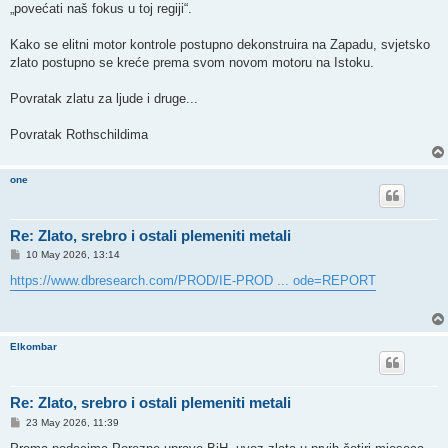
„povećati naš fokus u toj regiji“.
Kako se elitni motor kontrole postupno dekonstruira na Zapadu, svjetsko
zlato postupno se kreće prema svom novom motoru na Istoku.
Povratak zlatu za ljude i druge...
Povratak Rothschildima
one
Re: Zlato, srebro i ostali plemeniti metali
P
10 May 2026, 13:14
o
s
https://www.dbresearch.com/PROD/IE-PROD ... ode=REPORT
t
Elkombar
Re: Zlato, srebro i ostali plemeniti metali
P
23 May 2026, 11:39
o
s