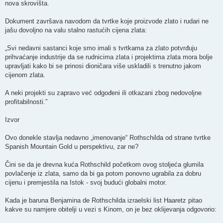
nova skrovišta.
Dokument završava navodom da tvrtke koje proizvode zlato i rudari ne
jašu dovoljno na valu stalno rastućih cijena zlata:
„Svi nedavni sastanci koje smo imali s tvrtkama za zlato potvrđuju
prihvaćanje industrije da se rudnicima zlata i projektima zlata mora bolje
upravljati kako bi se prinosi dioničara više uskladili s trenutno jakom
cijenom zlata.
A neki projekti su zapravo već odgođeni ili otkazani zbog nedovoljne
profitabilnosti.”
Izvor
Ovo donekle stavlja nedavno „imenovanje“ Rothschilda od strane tvrtke
Spanish Mountain Gold u perspektivu, zar ne?
Čini se da je drevna kuća Rothschild početkom ovog stoljeća glumila
povlačenje iz zlata, samo da bi ga potom ponovno ugrabila za dobru
cijenu i premjestila na Istok - svoj budući globalni motor.
Kada je baruna Benjamina de Rothschilda izraelski list Haaretz pitao
kakve su namjere obitelji u vezi s Kinom, on je bez oklijevanja odgovorio: