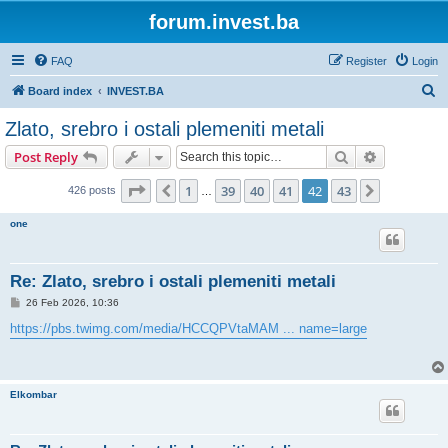
forum.invest.ba
FAQ
Register
Login
S
Board index
INVEST.BA
e
Zlato, srebro i ostali plemeniti metali
a
Search
Advanced s
Post Reply
r
c
Page
42
of
43
1
39
40
41
42
43
Previous
Next
426 posts
…
h
one
Re: Zlato, srebro i ostali plemeniti metali
P
26 Feb 2026, 10:36
o
s
https://pbs.twimg.com/media/HCCQPVtaMAM ... name=large
t
Elkombar