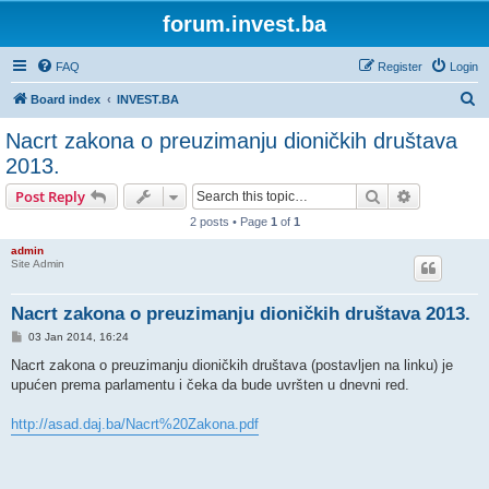
forum.invest.ba
FAQ
Register
Login
S
Board index
INVEST.BA
e
Nacrt zakona o preuzimanju dioničkih društava
a
2013.
r
Search
Advanced s
Post Reply
c
2 posts • Page
1
of
1
h
admin
Site Admin
Nacrt zakona o preuzimanju dioničkih društava 2013.
P
03 Jan 2014, 16:24
o
s
Nacrt zakona o preuzimanju dioničkih društava (postavljen na linku) je
t
upućen prema parlamentu i čeka da bude uvršten u dnevni red.
http://asad.daj.ba/Nacrt%20Zakona.pdf