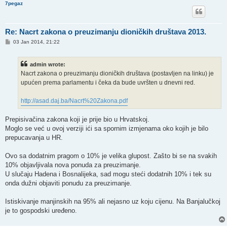
7pegaz
Re: Nacrt zakona o preuzimanju dioničkih društava 2013.
P
03 Jan 2014, 21:22
o
s
t
admin wrote:
Nacrt zakona o preuzimanju dioničkih društava (postavljen na linku) je
upućen prema parlamentu i čeka da bude uvršten u dnevni red.
http://asad.daj.ba/Nacrt%20Zakona.pdf
Prepisivačina zakona koji je prije bio u Hrvatskoj.
Moglo se već u ovoj verziji ići sa spornim izmjenama oko kojih je bilo
prepucavanja u HR.
Ovo sa dodatnim pragom o 10% je velika glupost. Zašto bi se na svakih
10% objavljivala nova ponuda za preuzimanje.
U slučaju Hadena i Bosnalijeka, sad mogu steći dodatnih 10% i tek su
onda dužni objaviti ponudu za preuzimanje.
Istiskivanje manjinskih na 95% ali nejasno uz koju cijenu. Na Banjalučkoj
je to gospodski uređeno.