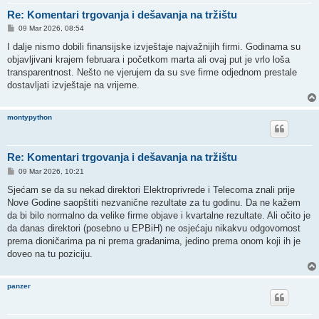
Re: Komentari trgovanja i dešavanja na tržištu
P
09 Mar 2026, 08:54
o
s
I dalje nismo dobili finansijske izvještaje najvažnijih firmi. Godinama su
t
objavljivani krajem februara i početkom marta ali ovaj put je vrlo loša
transparentnost. Nešto ne vjerujem da su sve firme odjednom prestale
dostavljati izvještaje na vrijeme.
montypython
Re: Komentari trgovanja i dešavanja na tržištu
P
09 Mar 2026, 10:21
o
s
Sjećam se da su nekad direktori Elektroprivrede i Telecoma znali prije
t
Nove Godine saopštiti nezvanične rezultate za tu godinu. Da ne kažem
da bi bilo normalno da velike firme objave i kvartalne rezultate. Ali očito je
da danas direktori (posebno u EPBiH) ne osjećaju nikakvu odgovornost
prema dioničarima pa ni prema građanima, jedino prema onom koji ih je
doveo na tu poziciju.
panzer