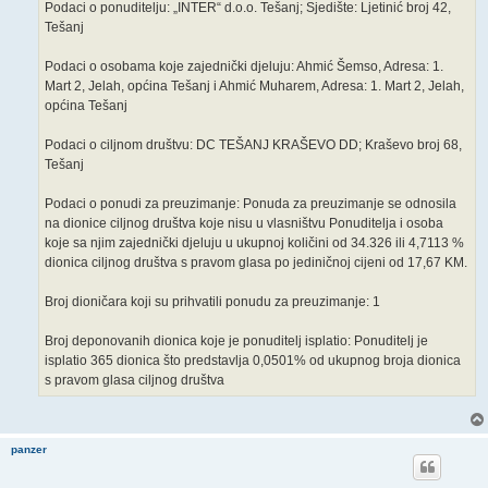
Podaci o ponuditelju: „INTER“ d.o.o. Tešanj; Sjedište: Ljetinić broj 42,
Tešanj
Podaci o osobama koje zajednički djeluju: Ahmić Šemso, Adresa: 1.
Mart 2, Jelah, općina Tešanj i Ahmić Muharem, Adresa: 1. Mart 2, Jelah,
općina Tešanj
Podaci o ciljnom društvu: DC TEŠANJ KRAŠEVO DD; Kraševo broj 68,
Tešanj
Podaci o ponudi za preuzimanje: Ponuda za preuzimanje se odnosila
na dionice ciljnog društva koje nisu u vlasništvu Ponuditelja i osoba
koje sa njim zajednički djeluju u ukupnoj količini od 34.326 ili 4,7113 %
dionica ciljnog društva s pravom glasa po jediničnoj cijeni od 17,67 KM.
Broj dioničara koji su prihvatili ponudu za preuzimanje: 1
Broj deponovanih dionica koje je ponuditelj isplatio: Ponuditelj je
isplatio 365 dionica što predstavlja 0,0501% od ukupnog broja dionica
s pravom glasa ciljnog društva
panzer