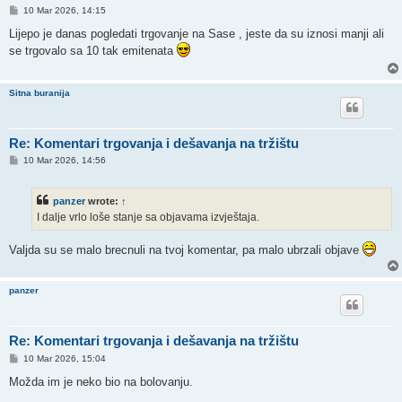
P
10 Mar 2026, 14:15
o
s
Lijepo je danas pogledati trgovanje na Sase , jeste da su iznosi manji ali
t
se trgovalo sa 10 tak emitenata
Sitna buranija
Re: Komentari trgovanja i dešavanja na tržištu
P
10 Mar 2026, 14:56
o
s
t
panzer
wrote:
↑
I dalje vrlo loše stanje sa objavama izvještaja.
Valjda su se malo brecnuli na tvoj komentar, pa malo ubrzali objave
panzer
Re: Komentari trgovanja i dešavanja na tržištu
P
10 Mar 2026, 15:04
o
s
Možda im je neko bio na bolovanju.
t