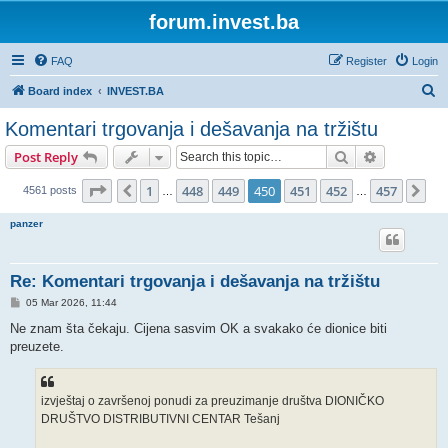
forum.invest.ba
FAQ
Register
Login
S
Board index
INVEST.BA
e
Komentari trgovanja i dešavanja na tržištu
a
Search
Advanced s
Post Reply
r
c
Page
450
of
457
1
448
449
450
451
452
457
Previous
Ne
4561 posts
…
…
h
panzer
Re: Komentari trgovanja i dešavanja na tržištu
P
05 Mar 2026, 11:44
o
s
Ne znam šta čekaju. Cijena sasvim OK a svakako će dionice biti
t
preuzete.
izvještaj o završenoj ponudi za preuzimanje društva DIONIČKO
DRUŠTVO DISTRIBUTIVNI CENTAR Tešanj