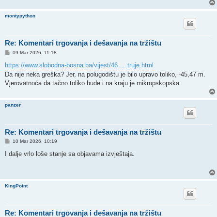
montypython
Re: Komentari trgovanja i dešavanja na tržištu
P
09 Mar 2026, 11:18
o
s
https://www.slobodna-bosna.ba/vijest/46 ... truje.html
t
Da nije neka greška? Jer, na polugodištu je bilo upravo toliko, -45,47 m.
Vjerovatnoća da tačno toliko bude i na kraju je mikropskopska.
panzer
Re: Komentari trgovanja i dešavanja na tržištu
P
10 Mar 2026, 10:19
o
s
I dalje vrlo loše stanje sa objavama izvještaja.
t
KingPoint
Re: Komentari trgovanja i dešavanja na tržištu