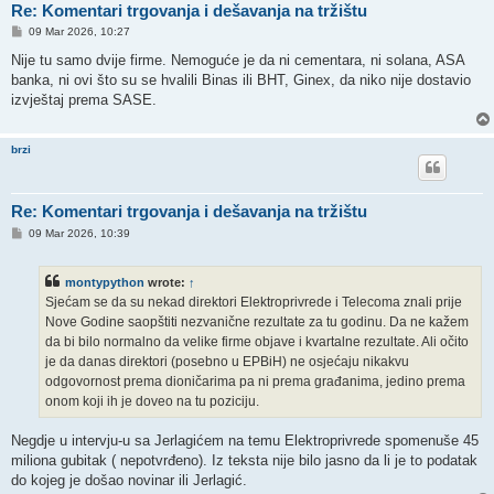
Re: Komentari trgovanja i dešavanja na tržištu
P
09 Mar 2026, 10:27
o
s
Nije tu samo dvije firme. Nemoguće je da ni cementara, ni solana, ASA
t
banka, ni ovi što su se hvalili Binas ili BHT, Ginex, da niko nije dostavio
izvještaj prema SASE.
brzi
Re: Komentari trgovanja i dešavanja na tržištu
P
09 Mar 2026, 10:39
o
s
t
montypython
wrote:
↑
Sjećam se da su nekad direktori Elektroprivrede i Telecoma znali prije
Nove Godine saopštiti nezvanične rezultate za tu godinu. Da ne kažem
da bi bilo normalno da velike firme objave i kvartalne rezultate. Ali očito
je da danas direktori (posebno u EPBiH) ne osjećaju nikakvu
odgovornost prema dioničarima pa ni prema građanima, jedino prema
onom koji ih je doveo na tu poziciju.
Negdje u intervju-u sa Jerlagićem na temu Elektroprivrede spomenuše 45
miliona gubitak ( nepotvrđeno). Iz teksta nije bilo jasno da li je to podatak
do kojeg je došao novinar ili Jerlagić.