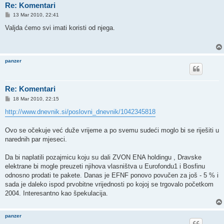
Re: Komentari
P
13 Mar 2010, 22:41
o
s
Valjda ćemo svi imati koristi od njega.
t
panzer
Re: Komentari
P
18 Mar 2010, 22:15
o
s
http://www.dnevnik.si/poslovni_dnevnik/1042345818
t
Ovo se očekuje već duže vrijeme a po svemu sudeći moglo bi se riješiti u
narednih par mjeseci.
Da bi naplatili pozajmicu koju su dali ZVON ENA holdingu , Dravske
elektrane bi mogle preuzeti njihova vlasništva u Eurofondu1 i Bosfinu
odnosno prodati te pakete. Danas je EFNF ponovo povučen za još - 5 % i
sada je daleko ispod prvobitne vrijednosti po kojoj se trgovalo početkom
2004. Interesantno kao špekulacija.
panzer