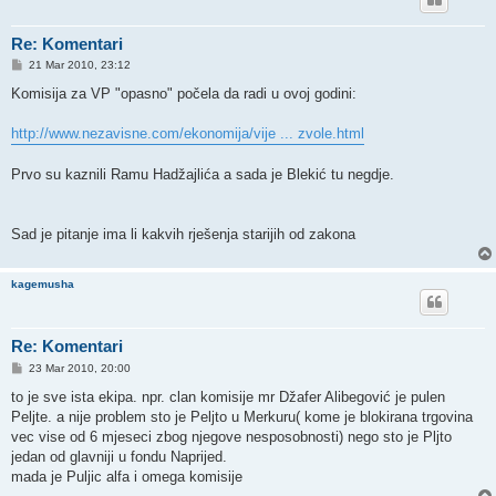
Re: Komentari
P
21 Mar 2010, 23:12
o
s
Komisija za VP "opasno" počela da radi u ovoj godini:
t
http://www.nezavisne.com/ekonomija/vije ... zvole.html
Prvo su kaznili Ramu Hadžajlića a sada je Blekić tu negdje.
Sad je pitanje ima li kakvih rješenja starijih od zakona
kagemusha
Re: Komentari
P
23 Mar 2010, 20:00
o
s
to je sve ista ekipa. npr. clan komisije mr Džafer Alibegović je pulen
t
Peljte. a nije problem sto je Peljto u Merkuru( kome je blokirana trgovina
vec vise od 6 mjeseci zbog njegove nesposobnosti) nego sto je Pljto
jedan od glavniji u fondu Naprijed.
mada je Puljic alfa i omega komisije