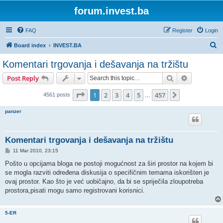
forum.invest.ba
FAQ
Register
Login
S
Board index
INVEST.BA
e
Komentari trgovanja i dešavanja na tržištu
a
Search
Advanced s
Post Reply
r
c
Page
1
of
457
1
2
3
4
5
457
Next
4561 posts
…
h
panzer
Komentari trgovanja i dešavanja na tržištu
P
11 Mar 2010, 23:15
o
s
Pošto u opcijama bloga ne postoji mogućnost za širi prostor na kojem bi
t
se mogla razviti određena diskusija o specifičnim temama iskorišten je
ovaj prostor. Kao što je već uobičajno, da bi se spriječila zloupotreba
prostora,pisati mogu samo registrovani korisnici.
5-ER