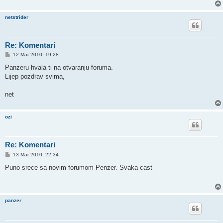
netstrider
Re: Komentari
P
12 Mar 2010, 19:28
o
s
Panzeru hvala ti na otvaranju foruma.
t
Lijep pozdrav svima,
net
ozi
Re: Komentari
P
13 Mar 2010, 22:34
o
s
Puno srece sa novim forumom Penzer. Svaka cast
t
panzer