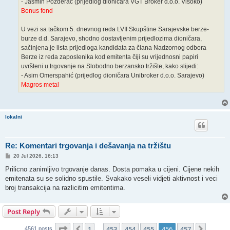
- Jasmin Pozderac (prijedlog dioničara VGT Broker d.o.o. Visoko)
Bonus fond
U vezi sa tačkom 5. dnevnog reda LVII Skupštine Sarajevske berze-
burze d.d. Sarajevo, shodno dostavljenim prijedlozima dioničara,
sačinjena je lista prijedloga kandidata za člana Nadzornog odbora
Berze iz reda zaposlenika kod emitenta čiji su vrijednosni papiri
uvršteni u trgovanje na Slobodno berzansko tržište, kako slijedi:
- Asim Omerspahić (prijedlog dioničara Unibroker d.o.o. Sarajevo)
Magros metal
lokalni
Re: Komentari trgovanja i dešavanja na tržištu
P
20 Jul 2026, 16:13
o
s
Prilicno zanimljivo trgovanje danas. Dosta pomaka u cijeni. Cijene nekih
t
emitenata su se solidno spustile. Svakako veseli vidjeti aktivnost i veci
broj transakcija na razlicitim emitentima.
Post Reply
Page
456
of
457
1
453
454
455
456
457
Previous
Next
4561 posts
…