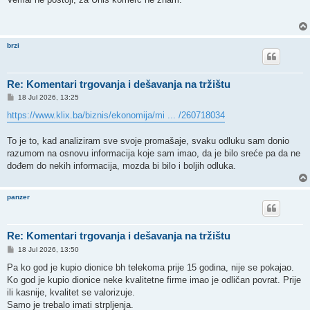
t
brzi
Re: Komentari trgovanja i dešavanja na tržištu
P
18 Jul 2026, 13:25
o
s
https://www.klix.ba/biznis/ekonomija/mi ... /260718034
t
To je to, kad analiziram sve svoje promašaje, svaku odluku sam donio
razumom na osnovu informacija koje sam imao, da je bilo sreće pa da ne
dođem do nekih informacija, mozda bi bilo i boljih odluka.
panzer
Re: Komentari trgovanja i dešavanja na tržištu
P
18 Jul 2026, 13:50
o
s
Pa ko god je kupio dionice bh telekoma prije 15 godina, nije se pokajao.
t
Ko god je kupio dionice neke kvalitetne firme imao je odličan povrat. Prije
ili kasnije, kvalitet se valorizuje.
Samo je trebalo imati strpljenja.