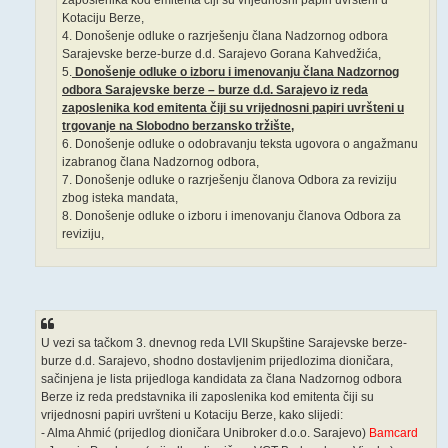
Kotaciju Berze,
4. Donošenje odluke o razrješenju člana Nadzornog odbora
Sarajevske berze-burze d.d. Sarajevo Gorana Kahvedžića,
5.
Donošenje odluke o izboru i imenovanju člana Nadzornog
odbora Sarajevske berze – burze d.d. Sarajevo iz reda
zaposlenika kod emitenta čiji su vrijednosni papiri uvršteni u
trgovanje na Slobodno berzansko tržište,
6. Donošenje odluke o odobravanju teksta ugovora o angažmanu
izabranog člana Nadzornog odbora,
7. Donošenje odluke o razrješenju članova Odbora za reviziju
zbog isteka mandata,
8. Donošenje odluke o izboru i imenovanju članova Odbora za
reviziju,
U vezi sa tačkom 3. dnevnog reda LVII Skupštine Sarajevske berze-
burze d.d. Sarajevo, shodno dostavljenim prijedlozima dioničara,
sačinjena je lista prijedloga kandidata za člana Nadzornog odbora
Berze iz reda predstavnika ili zaposlenika kod emitenta čiji su
vrijednosni papiri uvršteni u Kotaciju Berze, kako slijedi:
- Alma Ahmić (prijedlog dioničara Unibroker d.o.o. Sarajevo)
Bamcard