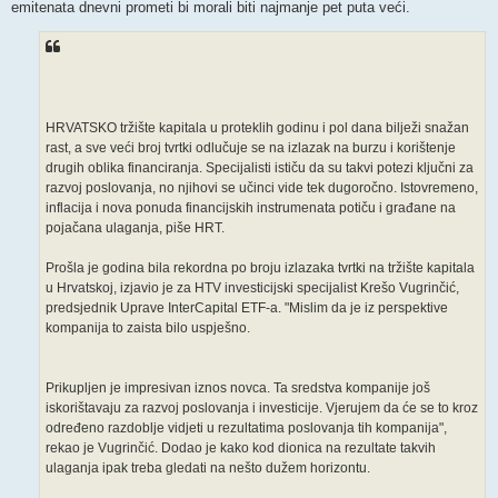
emitenata dnevni prometi bi morali biti najmanje pet puta veći.
HRVATSKO tržište kapitala u proteklih godinu i pol dana bilježi snažan
rast, a sve veći broj tvrtki odlučuje se na izlazak na burzu i korištenje
drugih oblika financiranja. Specijalisti ističu da su takvi potezi ključni za
razvoj poslovanja, no njihovi se učinci vide tek dugoročno. Istovremeno,
inflacija i nova ponuda financijskih instrumenata potiču i građane na
pojačana ulaganja, piše HRT.
Prošla je godina bila rekordna po broju izlazaka tvrtki na tržište kapitala
u Hrvatskoj, izjavio je za HTV investicijski specijalist Krešo Vugrinčić,
predsjednik Uprave InterCapital ETF-a. "Mislim da je iz perspektive
kompanija to zaista bilo uspješno.
Prikupljen je impresivan iznos novca. Ta sredstva kompanije još
iskorištavaju za razvoj poslovanja i investicije. Vjerujem da će se to kroz
određeno razdoblje vidjeti u rezultatima poslovanja tih kompanija",
rekao je Vugrinčić. Dodao je kako kod dionica na rezultate takvih
ulaganja ipak treba gledati na nešto dužem horizontu.