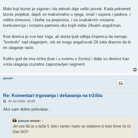
Malo koji biznis je siguran i da odmah daje veliki povrat. Kada pokreneš
biznis projekat, daješ se maksimalno u njega, imaš i uspone i padove, i
velike stresove, i borbe sa propisima, i sa svakakvim vrstama
konkurencija i vrstama partnera oko kojih treba 24satni angažman.
Kod dionica je sve bez toga, ali dosta ljudi odbija činjenica da nemaju
"kontrolu" nad ulaganjem, niti se mogu angažovati 24 sata dnevno da bi
im ulaganje raslo.
Koliko god da ima rizika (kao i u svemu u životu) i dalje su dionice kao
vrsta ulaganja izuzetno zapostavljen segment.
panzer
Re: Komentari trgovanja i dešavanja na tržištu
P
20 Jul 2026, 10:05
o
s
Ako sam dobro pohvatao...
t
panzer
wrote:
↑
Jel ovo što je u tački 5. bilo i ranije i kako se odabere iz koje firme će ići
član NO?