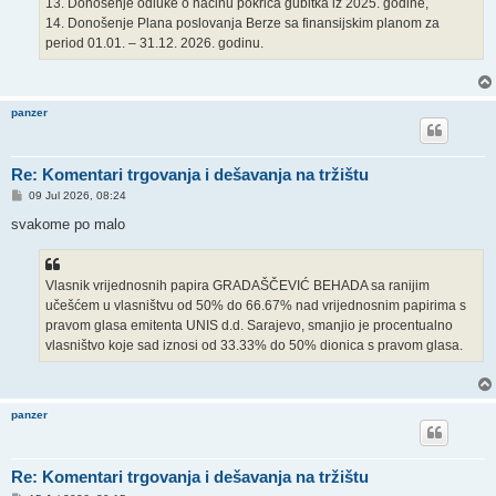
13. Donošenje odluke o načinu pokrića gubitka iz 2025. godine,
14. Donošenje Plana poslovanja Berze sa finansijskim planom za
period 01.01. – 31.12. 2026. godinu.
panzer
Re: Komentari trgovanja i dešavanja na tržištu
P
09 Jul 2026, 08:24
o
s
svakome po malo
t
Vlasnik vrijednosnih papira GRADAŠČEVIĆ BEHADA sa ranijim
učešćem u vlasništvu od 50% do 66.67% nad vrijednosnim papirima s
pravom glasa emitenta UNIS d.d. Sarajevo, smanjio je procentualno
vlasništvo koje sad iznosi od 33.33% do 50% dionica s pravom glasa.
panzer
Re: Komentari trgovanja i dešavanja na tržištu