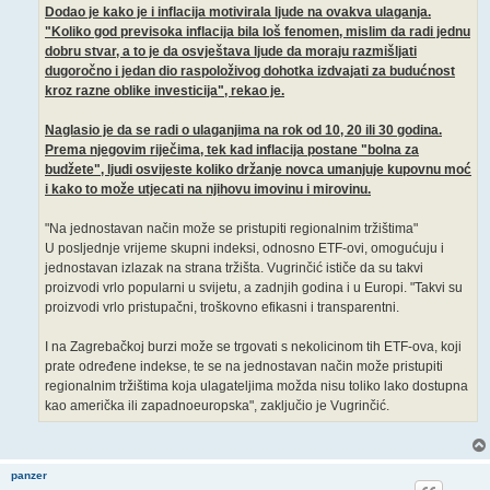
Dodao je kako je i inflacija motivirala ljude na ovakva ulaganja.
"Koliko god previsoka inflacija bila loš fenomen, mislim da radi jednu
dobru stvar, a to je da osvještava ljude da moraju razmišljati
dugoročno i jedan dio raspoloživog dohotka izdvajati za budućnost
kroz razne oblike investicija", rekao je.
Naglasio je da se radi o ulaganjima na rok od 10, 20 ili 30 godina.
Prema njegovim riječima, tek kad inflacija postane "bolna za
budžete", ljudi osvijeste koliko držanje novca umanjuje kupovnu moć
i kako to može utjecati na njihovu imovinu i mirovinu.
"Na jednostavan način može se pristupiti regionalnim tržištima"
U posljednje vrijeme skupni indeksi, odnosno ETF-ovi, omogućuju i
jednostavan izlazak na strana tržišta. Vugrinčić ističe da su takvi
proizvodi vrlo popularni u svijetu, a zadnjih godina i u Europi. "Takvi su
proizvodi vrlo pristupačni, troškovno efikasni i transparentni.
I na Zagrebačkoj burzi može se trgovati s nekolicinom tih ETF-ova, koji
prate određene indekse, te se na jednostavan način može pristupiti
regionalnim tržištima koja ulagateljima možda nisu toliko lako dostupna
kao američka ili zapadnoeuropska", zaključio je Vugrinčić.
panzer