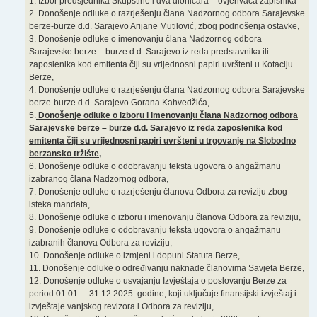
1. Izbor predsjednika Skupštine i dva dioničara – ovjerivača zapisnika
2. Donošenje odluke o razrješenju člana Nadzornog odbora Sarajevske
berze-burze d.d. Sarajevo Arijane Mutilović, zbog podnošenja ostavke,
3. Donošenje odluke o imenovanju člana Nadzornog odbora
Sarajevske berze – burze d.d. Sarajevo iz reda predstavnika ili
zaposlenika kod emitenta čiji su vrijednosni papiri uvršteni u Kotaciju
Berze,
4. Donošenje odluke o razrješenju člana Nadzornog odbora Sarajevske
berze-burze d.d. Sarajevo Gorana Kahvedžića,
5.
Donošenje odluke o izboru i imenovanju člana Nadzornog odbora
Sarajevske berze – burze d.d. Sarajevo iz reda zaposlenika kod
emitenta čiji su vrijednosni papiri uvršteni u trgovanje na Slobodno
berzansko tržište,
6. Donošenje odluke o odobravanju teksta ugovora o angažmanu
izabranog člana Nadzornog odbora,
7. Donošenje odluke o razrješenju članova Odbora za reviziju zbog
isteka mandata,
8. Donošenje odluke o izboru i imenovanju članova Odbora za reviziju,
9. Donošenje odluke o odobravanju teksta ugovora o angažmanu
izabranih članova Odbora za reviziju,
10. Donošenje odluke o izmjeni i dopuni Statuta Berze,
11. Donošenje odluke o određivanju naknade članovima Savjeta Berze,
12. Donošenje odluke o usvajanju Izvještaja o poslovanju Berze za
period 01.01. – 31.12.2025. godine, koji uključuje finansijski izvještaj i
izvještaje vanjskog revizora i Odbora za reviziju,