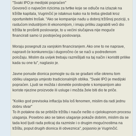
"Svaki IPO je medijski popraćen"
Govoreći o najvećim rizicima za tvrtke koje se odluče na izlazak na
tržište kapitala, Vugrinčić je istaknuo kako na to treba gledati kroz
oportunitetni trošak. "Ako se kompanije nađu u dobroj tržišnoj poziciji, s
rastućom industrijom ili ekonomijom, i imaju priliku zagrabiti veći dio
tržišta te proširiti poslovanje, to u većini slučajeva nije moguće
financirati samo iz postojećeg poslovanja.
Moraju posegnuti za vanjskim financiranjem. Ako one to ne naprave,
napravit će konkurencija i dugoročno će se naći u podređenom
položaju. Mislim da uvijek trebaju razmišljati na taj način i koristiti prilike
kada su one tu", naglasio je.
Javne ponude dionica pomogle su da se građani više okrenu tom
obliku ulaganja umjesto tradicionalnijih oblika. "Svaki IPO je medijski
popraćen. Ljudi se možda i donekle poistovjete s kompanijom ako
koriste njezine proizvode ili usluge i možda žele biti dio te priče.
"Koliko god previsoka inflacija bila loš fenomen, mislim da radi jednu
dobru stvar"
To ih potakne da se približe tržištu i nauče nešto o cjelokupnom procesu
ulaganja. Posebno ako se takvo ulaganje pokaže dobrim, mislim da se
tada kod ljudi rađa poticaj da razmisle i o drugim mogućnostima na
tržištu, poput drugih dionica ili obveznica", pojasnio je Vugrinčić.