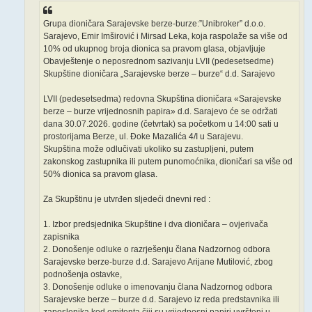
Grupa dioničara Sarajevske berze-burze:”Unibroker” d.o.o.
Sarajevo, Emir Imširović i Mirsad Leka, koja raspolaže sa više od
10% od ukupnog broja dionica sa pravom glasa, objavljuje
Obavještenje o neposrednom sazivanju LVII (pedesetsedme)
Skupštine dioničara „Sarajevske berze – burze“ d.d. Sarajevo
LVII (pedesetsedma) redovna Skupština dioničara «Sarajevske
berze – burze vrijednosnih papira» d.d. Sarajevo će se održati
dana 30.07.2026. godine (četvrtak) sa početkom u 14:00 sati u
prostorijama Berze, ul. Đoke Mazalića 4/I u Sarajevu.
Skupština može odlučivati ukoliko su zastupljeni, putem
zakonskog zastupnika ili putem punomoćnika, dioničari sa više od
50% dionica sa pravom glasa.
Za Skupštinu je utvrđen sljedeći dnevni red :
1. Izbor predsjednika Skupštine i dva dioničara – ovjerivača
zapisnika
2. Donošenje odluke o razrješenju člana Nadzornog odbora
Sarajevske berze-burze d.d. Sarajevo Arijane Mutilović, zbog
podnošenja ostavke,
3. Donošenje odluke o imenovanju člana Nadzornog odbora
Sarajevske berze – burze d.d. Sarajevo iz reda predstavnika ili
zaposlenika kod emitenta čiji su vrijednosni papiri uvršteni u