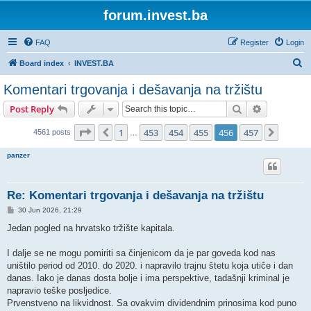
forum.invest.ba
FAQ
Register
Login
S
Board index
INVEST.BA
e
Komentari trgovanja i dešavanja na tržištu
a
Search
Advanced s
Post Reply
r
c
Page
456
of
457
1
453
454
455
456
457
Previous
Next
4561 posts
…
h
panzer
Re: Komentari trgovanja i dešavanja na tržištu
P
30 Jun 2026, 21:29
o
s
Jedan pogled na hrvatsko tržište kapitala.
t
I dalje se ne mogu pomiriti sa činjenicom da je par goveda kod nas
uništilo period od 2010. do 2020. i napravilo trajnu štetu koja utiče i dan
danas. Iako je danas dosta bolje i ima perspektive, tadašnji kriminal je
napravio teške posljedice.
Prvenstveno na likvidnost. Sa ovakvim dividendnim prinosima kod puno