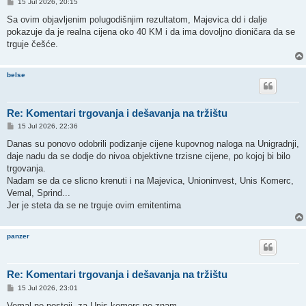
P
15 Jul 2026, 20:15
o
s
Sa ovim objavljenim polugodišnjim rezultatom, Majevica dd i dalje
t
pokazuje da je realna cijena oko 40 KM i da ima dovoljno dioničara da se
trguje češće.
belse
Re: Komentari trgovanja i dešavanja na tržištu
P
15 Jul 2026, 22:36
o
s
Danas su ponovo odobrili podizanje cijene kupovnog naloga na Unigradnji,
t
daje nadu da se dodje do nivoa objektivne trzisne cijene, po kojoj bi bilo
trgovanja.
Nadam se da ce slicno krenuti i na Majevica, Unioninvest, Unis Komerc,
Vemal, Sprind...
Jer je steta da se ne trguje ovim emitentima
panzer
Re: Komentari trgovanja i dešavanja na tržištu
P
15 Jul 2026, 23:01
o
s
Vemal ne postoji, za Unis komerc ne znam.