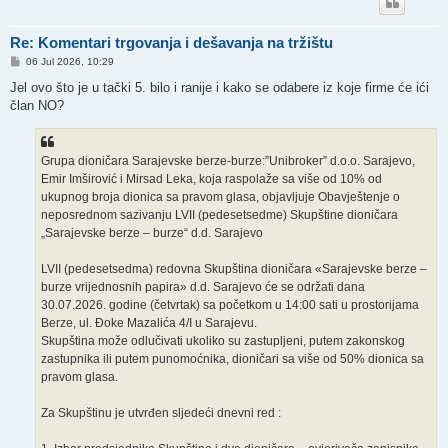
Re: Komentari trgovanja i dešavanja na tržištu
P
06 Jul 2026, 10:29
o
s
Jel ovo što je u tački 5. bilo i ranije i kako se odabere iz koje firme će ići
t
član NO?
Grupa dioničara Sarajevske berze-burze:”Unibroker” d.o.o. Sarajevo,
Emir Imširović i Mirsad Leka, koja raspolaže sa više od 10% od
ukupnog broja dionica sa pravom glasa, objavljuje Obavještenje o
neposrednom sazivanju LVII (pedesetsedme) Skupštine dioničara
„Sarajevske berze – burze“ d.d. Sarajevo
LVII (pedesetsedma) redovna Skupština dioničara «Sarajevske berze –
burze vrijednosnih papira» d.d. Sarajevo će se održati dana
30.07.2026. godine (četvrtak) sa početkom u 14:00 sati u prostorijama
Berze, ul. Đoke Mazalića 4/I u Sarajevu.
Skupština može odlučivati ukoliko su zastupljeni, putem zakonskog
zastupnika ili putem punomoćnika, dioničari sa više od 50% dionica sa
pravom glasa.
Za Skupštinu je utvrđen sljedeći dnevni red :