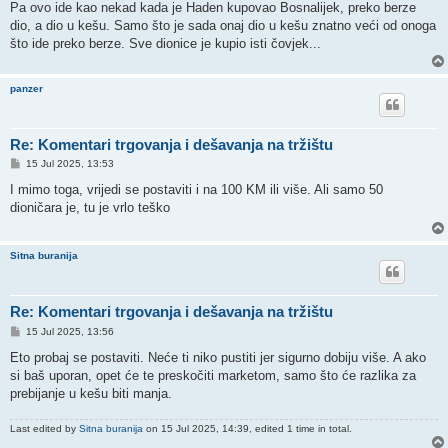
s
Pa ovo ide kao nekad kada je Haden kupovao Bosnalijek, preko berze
t
dio, a dio u kešu. Samo što je sada onaj dio u kešu znatno veći od onoga
što ide preko berze. Sve dionice je kupio isti čovjek...
panzer
Re: Komentari trgovanja i dešavanja na tržištu
P
15 Jul 2025, 13:53
o
s
I mimo toga, vrijedi se postaviti i na 100 KM ili više. Ali samo 50
t
dioničara je, tu je vrlo teško
Sitna buranija
Re: Komentari trgovanja i dešavanja na tržištu
P
15 Jul 2025, 13:56
o
s
Eto probaj se postaviti. Neće ti niko pustiti jer sigurno dobiju više. A ako
t
si baš uporan, opet će te preskočiti marketom, samo što će razlika za
prebijanje u kešu biti manja.
Last edited by
Sitna buranija
on 15 Jul 2025, 14:39, edited 1 time in total.