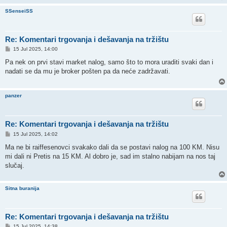
SSenseiSS
Re: Komentari trgovanja i dešavanja na tržištu
P
15 Jul 2025, 14:00
o
s
Pa nek on prvi stavi market nalog, samo što to mora uraditi svaki dan i
t
nadati se da mu je broker pošten pa da neće zadržavati.
panzer
Re: Komentari trgovanja i dešavanja na tržištu
P
15 Jul 2025, 14:02
o
s
Ma ne bi raiffesenovci svakako dali da se postavi nalog na 100 KM. Nisu
t
mi dali ni Pretis na 15 KM. Al dobro je, sad im stalno nabijam na nos taj
slučaj.
Sitna buranija
Re: Komentari trgovanja i dešavanja na tržištu
P
15 Jul 2025, 14:38