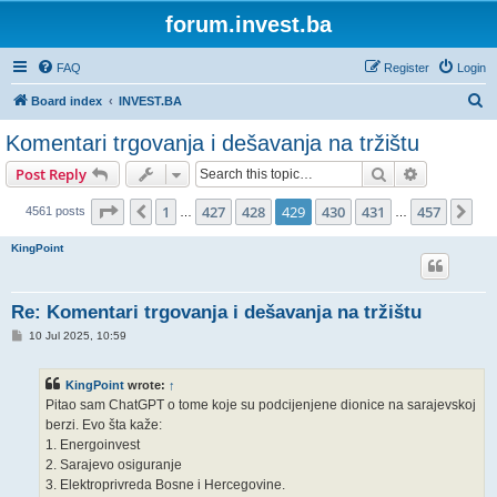
forum.invest.ba
FAQ
Register
Login
S
Board index
INVEST.BA
e
Komentari trgovanja i dešavanja na tržištu
a
Search
Advanced s
Post Reply
r
c
Page
429
of
457
1
427
428
429
430
431
457
Previous
Ne
4561 posts
…
…
h
KingPoint
Re: Komentari trgovanja i dešavanja na tržištu
P
10 Jul 2025, 10:59
o
s
t
KingPoint
wrote:
↑
Pitao sam ChatGPT o tome koje su podcijenjene dionice na sarajevskoj
berzi. Evo šta kaže:
1. Energoinvest
2. Sarajevo osiguranje
3. Elektroprivreda Bosne i Hercegovine.