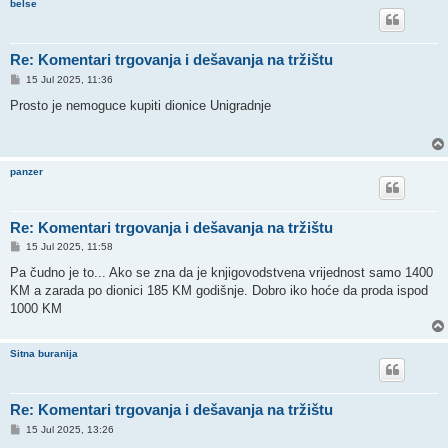
belse
Re: Komentari trgovanja i dešavanja na tržištu
P
15 Jul 2025, 11:36
o
s
Prosto je nemoguce kupiti dionice Unigradnje
t
panzer
Re: Komentari trgovanja i dešavanja na tržištu
P
15 Jul 2025, 11:58
o
s
Pa čudno je to... Ako se zna da je knjigovodstvena vrijednost samo 1400
t
KM a zarada po dionici 185 KM godišnje. Dobro iko hoće da proda ispod
1000 KM
Sitna buranija
Re: Komentari trgovanja i dešavanja na tržištu
P
15 Jul 2025, 13:26
o