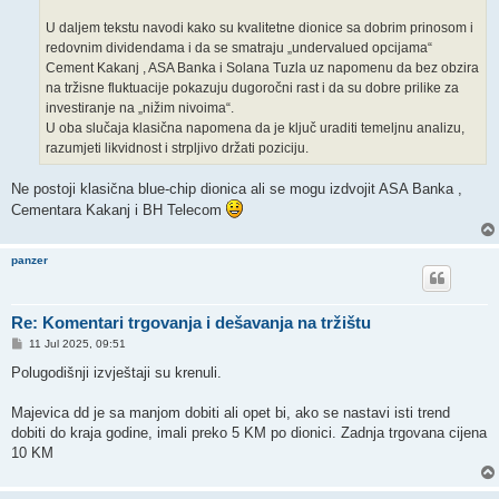
U daljem tekstu navodi kako su kvalitetne dionice sa dobrim prinosom i
redovnim dividendama i da se smatraju „undervalued opcijama“
Cement Kakanj , ASA Banka i Solana Tuzla uz napomenu da bez obzira
na tržisne fluktuacije pokazuju dugoročni rast i da su dobre prilike za
investiranje na „nižim nivoima“.
U oba slučaja klasična napomena da je ključ uraditi temeljnu analizu,
razumjeti likvidnost i strpljivo držati poziciju.
Ne postoji klasična blue-chip dionica ali se mogu izdvojit ASA Banka ,
Cementara Kakanj i BH Telecom
panzer
Re: Komentari trgovanja i dešavanja na tržištu
P
11 Jul 2025, 09:51
o
s
Polugodišnji izvještaji su krenuli.
t
Majevica dd je sa manjom dobiti ali opet bi, ako se nastavi isti trend
dobiti do kraja godine, imali preko 5 KM po dionici. Zadnja trgovana cijena
10 KM