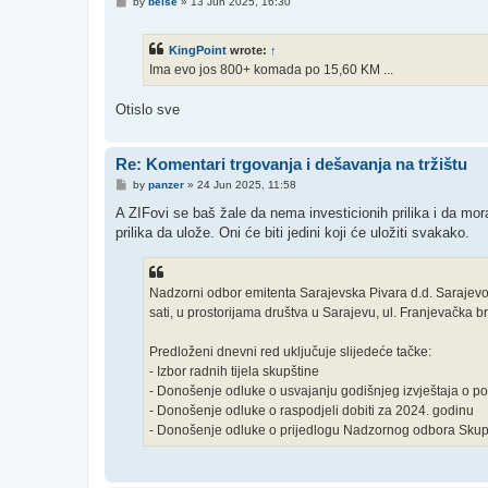
P
by
belse
»
13 Jun 2025, 16:30
o
s
t
KingPoint
wrote:
↑
Ima evo jos 800+ komada po 15,60 KM ...
Otislo sve
Re: Komentari trgovanja i dešavanja na tržištu
P
by
panzer
»
24 Jun 2025, 11:58
o
s
A ZIFovi se baš žale da nema investicionih prilika i da mo
t
prilika da ulože. Oni će biti jedini koji će uložiti svakako.
Nadzorni odbor emitenta Sarajevska Pivara d.d. Sarajevo
sati, u prostorijama društva u Sarajevu, ul. Franjevačka br
Predloženi dnevni red uključuje slijedeće tačke:
- Izbor radnih tijela skupštine
- Donošenje odluke o usvajanju godišnjeg izvještaja o po
- Donošenje odluke o raspodjeli dobiti za 2024. godinu
- Donošenje odluke o prijedlogu Nadzornog odbora Skupš