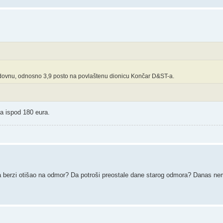
edovnu, odnosno 3,9 posto na povlaštenu dionicu Končar D&ST-a.
la ispod 180 eura.
 na berzi otišao na odmor? Da potroši preostale dane starog odmora? Danas ne