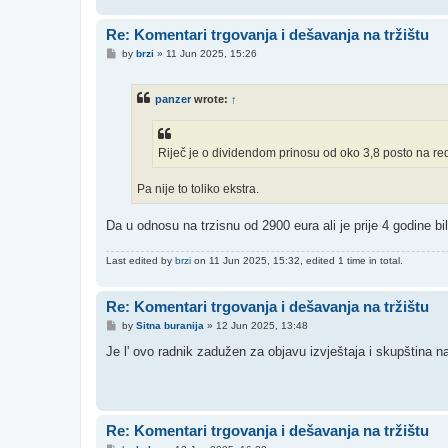
Re: Komentari trgovanja i dešavanja na tržištu
P
by
brzi
»
11 Jun 2025, 15:26
o
s
t
panzer
wrote:
↑
Riječ je o dividendom prinosu od oko 3,8 posto na r
Pa nije to toliko ekstra.
Da u odnosu na trzisnu od 2900 eura ali je prije 4 godine bi
Last edited by
brzi
on 11 Jun 2025, 15:32, edited 1 time in total.
Re: Komentari trgovanja i dešavanja na tržištu
P
by
Sitna buranija
»
12 Jun 2025, 13:48
o
s
Je l' ovo radnik zadužen za objavu izvještaja i skupština
t
Re: Komentari trgovanja i dešavanja na tržištu