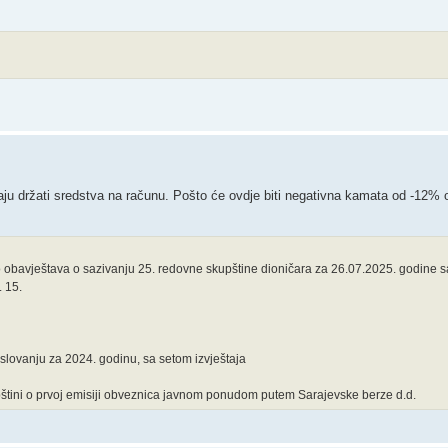
raju držati sredstva na računu. Pošto će ovdje biti negativna kamata od -12% 
 obavještava o sazivanju 25. redovne skupštine dioničara za 26.07.2025. godine 
. 15.
slovanju za 2024. godinu, sa setom izvještaja
tini o prvoj emisiji obveznica javnom ponudom putem Sarajevske berze d.d.