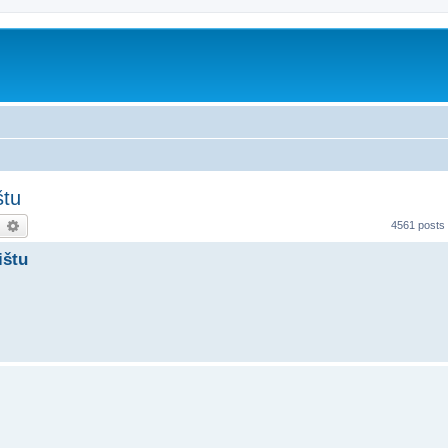
štu
earch
Advanced search
4561 posts
ištu