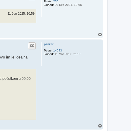
Posts:
230
Joined:
09 Dec 2021, 10:06
11 Jun 2025, 10:59
T
o
p
panzer
Posts:
14543
Joined:
11 Mar 2010, 21:30
ovo im je idealna
sa početkom u 09:00
T
o