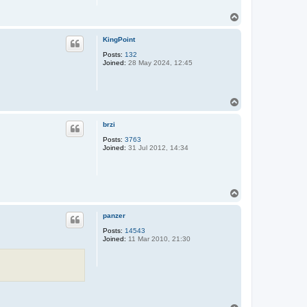
T
o
p
KingPoint
Posts:
132
Joined:
28 May 2024, 12:45
T
o
p
brzi
Posts:
3763
Joined:
31 Jul 2012, 14:34
T
o
p
panzer
Posts:
14543
Joined:
11 Mar 2010, 21:30