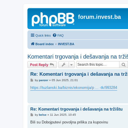
forum.invest.ba
Quick links
FAQ
Board index
INVEST.BA
Komentari trgovanja i dešavanja na trži
S
Post Reply
Re: Komentari trgovanja i dešavanja na trž
P
by
panzer
»
05 Jun 2025, 21:01
o
s
https://tuzlanski.ba/biznis/ekonomija/p ... -tk/993284
t
Re: Komentari trgovanja i dešavanja na tržištu
P
by
belse
»
11 Jun 2025, 10:45
o
s
Bili su Dobojputevi povoljna prilika za kupovinu
t