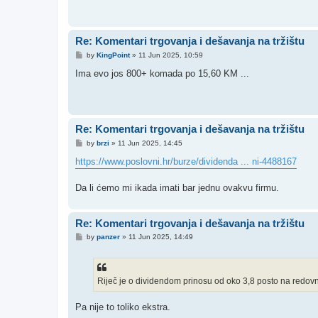
Re: Komentari trgovanja i dešavanja na tržištu
P
by
KingPoint
»
11 Jun 2025, 10:59
o
s
Ima evo jos 800+ komada po 15,60 KM ...
t
Re: Komentari trgovanja i dešavanja na tržištu
P
by
brzi
»
11 Jun 2025, 14:45
o
s
https://www.poslovni.hr/burze/dividenda ... ni-4488167
t
Da li ćemo mi ikada imati bar jednu ovakvu firmu.
Re: Komentari trgovanja i dešavanja na tržištu
P
by
panzer
»
11 Jun 2025, 14:49
o
s
t
Riječ je o dividendom prinosu od oko 3,8 posto na redo
Pa nije to toliko ekstra.