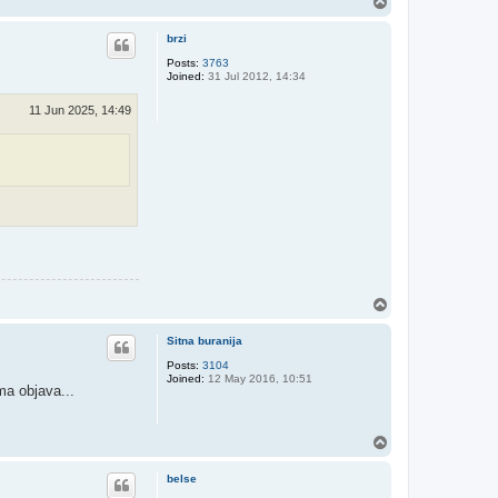
T
o
p
brzi
Posts:
3763
Joined:
31 Jul 2012, 14:34
11 Jun 2025, 14:49
T
o
p
Sitna buranija
Posts:
3104
Joined:
12 May 2016, 10:51
ma objava...
T
o
p
belse