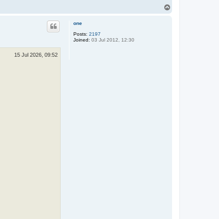
T
o
p
one
Posts:
2197
Joined:
03 Jul 2012, 12:30
15 Jul 2026, 09:52