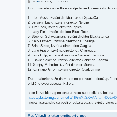
P
by
one
»
13 May 2026, 12:33
o
s
Trump trenutno leti u Kinu sa sljedećim ljudima kako bi za
t
1. Elon Musk, izvršni direktor Tesle i SpaceXa
2. Jensen Huang, izvršni direktor Nvidije
3. Tim Cook, izvršni direktor Applea
4. Larry Fink, izvršni direktor BlackRocka
5. Stephen Schwarzman, izvršni direktor Blackstonea
6. Kelly Ortberg, izvršna direktorica Boeinga
7. Brian Sikes, izvršna direktorica Cargilla
8. Jane Fraser, izvršna direktorica Citigroupa
9. Larry Culp, izvršna direktorica General Electrica
10. David Solomon, izvršni direktor Goldman Sachsa
11. Sanjay Mehrotra, izvršni direktor Microna
12. Cristiano Amon, izvršni direktor Qualcomma
Trump također kaže da mu se na putovanju pridružuju "mnogi d
približno ovog opsega i kalibra.
hoce li ovo bit slag na tortu u ovom super ciklusu balona.
https://pbs.twimg.com/media/HIGwXaSXAAA ... =4096x40
hljeba i igara.neko ce poslije fudbala ugasiti svjetlo,vjero
Re: Vijesti iz ekonomije/privrede