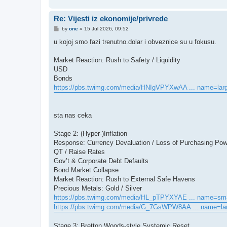
Re: Vijesti iz ekonomije/privrede
P
by
one
»
15 Jul 2026, 09:52
o
s
u kojoj smo fazi trenutno.dolar i obveznice su u fokusu.
t
Market Reaction: Rush to Safety / Liquidity
USD
Bonds
https://pbs.twimg.com/media/HNIgVPYXwAA ... name=lar
sta nas ceka
Stage 2: (Hyper-)Inflation
Response: Currency Devaluation / Loss of Purchasing Pow
QT / Raise Rates
Gov’t & Corporate Debt Defaults
Bond Market Collapse
Market Reaction: Rush to External Safe Havens
Precious Metals: Gold / Silver
https://pbs.twimg.com/media/HL_pTPYXYAE ... name=sma
https://pbs.twimg.com/media/G_7GsWPW8AA ... name=la
Stage 3: Bretton Woods-style Systemic Reset