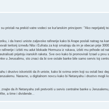
 su pristali na prekid vatre vodeci se kur'anskim principom: "Ako neprijatelj tež
eriku, i da Iranci uniste zaljevske rafinerije kako bi Arape poslali natrag na ka
ali teritorij između Nila i Eufrata za koji smatraju da im je obecan prije 300
e rafinerije i izbiti mu adut blokade Hormuza iz rukava, izbiti mu prihode od naft
utralisati prijetnju iranskih raketa. Sve ovo kako bi promovirali Izrael u prvu si
anke u Jerusalimu, sto znaci da bi sve ostale banke bile samo servis toj centr
u i drustvo iskoristiti da ih uniste, kako bi svima onim koji su ostali bez d
 Jerusalemu. Naravno, u digitalnom novcu kako bi Netanyahu i drustvo mogli ko
znajte da ih Netanyahu zeli pretvoriti u servis centralne banke u Jerusalemu, 
ite, a time i dividende...