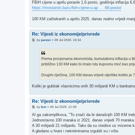
s
FBiH cijene u aprilu porasle 1,6 posto, godišnja inflacija 6,
t
https://mostarski.ba/u-fbih-cijene-u-ap ... -66-posto/
100 KM zaštekanih u aprilu 2025. danas realno vrijedi man
Re: Vijesti iz ekonomije/privrede
P
by
panzer
»
09 Jul 2026, 19:34
o
s
t
Prema procjenama ekonomista, kumulativna inflacija u BiH
približno 130 KM kako bi imalo istu kupovnu moć kao prij
Drugim riječima, 100 KM danas vrijedi otprilike koliko je 
Koliki je gubitak vlasnicima onih 30 milijardi KM u bankam
Re: Vijesti iz ekonomije/privrede
P
by
brzi
»
09 Jul 2026, 21:09
o
s
Al ga zakomplikova, "To znači da bi današnjih 100 KM trebal
t
Jednostavno 100 maraka iz 2021. danas vrijedi 70 maraka.
A 30 milijardi 21 milijardu. Tako da su stedise uz mizerne k
A gledano u hrani i nekretninama izgubili su i više.