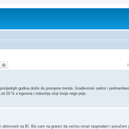
earch
Advanced search
2
 posljednjih godina došlo do promjene trenda. Građevinski sektor i prehramben
d 20 % a trgovina i industrija stoji losije nego prije.
tnih aktivnosti na BI. Bio sam na granici da većinu stvari rasprodam i povučem 