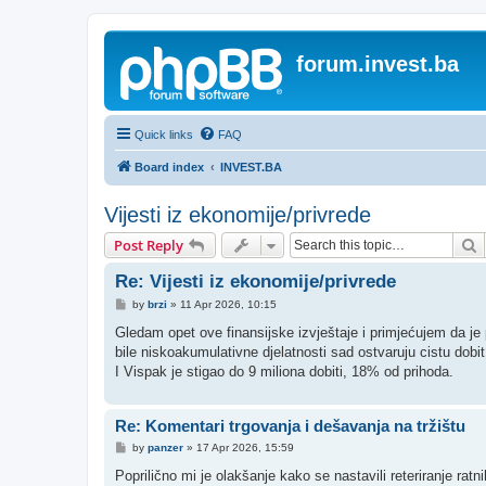
forum.invest.ba
Quick links
FAQ
Board index
INVEST.BA
Vijesti iz ekonomije/privrede
S
Post Reply
Re: Vijesti iz ekonomije/privrede
P
by
brzi
»
11 Apr 2026, 10:15
o
s
Gledam opet ove finansijske izvještaje i primjećujem da je
t
bile niskoakumulativne djelatnosti sad ostvaruju cistu dobit o
I Vispak je stigao do 9 miliona dobiti, 18% od prihoda.
Re: Komentari trgovanja i dešavanja na tržištu
P
by
panzer
»
17 Apr 2026, 15:59
o
s
Poprilično mi je olakšanje kako se nastavili reteriranje ra
t