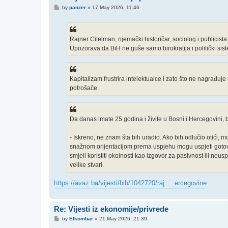
P
by
panzer
»
17 May 2026, 11:46
o
s
t
Rajner Citelman, njemački historičar, sociolog i publicis
Upozorava da BiH ne guše samo birokratija i politički sis
Kapitalizam frustrira intelektualce i zato što ne nagrađu
potrošače.
Da danas imate 25 godina i živite u Bosni i Hercegovini, biste
- Iskreno, ne znam šta bih uradio. Ako bih odlučio otići, m
snažnom orijentacijom prema uspjehu mogu uspjeti gotovo bi
smjeli koristiti okolnosti kao izgovor za pasivnost ili neus
velike stvari.
https://avaz.ba/vijesti/bih/1042720/raj ... ercegovine
Re: Vijesti iz ekonomije/privrede
P
by
Elkombar
»
21 May 2026, 21:39
o