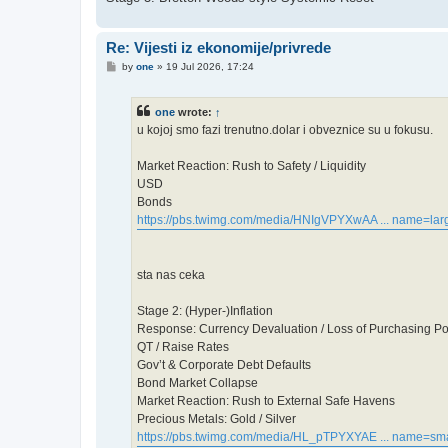
Re: Vijesti iz ekonomije/privrede
P
by
one
»
19 Jul 2026, 17:24
o
s
t
one
wrote:
↑
u kojoj smo fazi trenutno.dolar i obveznice su u fokusu.
Market Reaction: Rush to Safety / Liquidity
USD
Bonds
https://pbs.twimg.com/media/HNIgVPYXwAA ... name=lar
sta nas ceka
Stage 2: (Hyper-)Inflation
Response: Currency Devaluation / Loss of Purchasing P
QT / Raise Rates
Gov’t & Corporate Debt Defaults
Bond Market Collapse
Market Reaction: Rush to External Safe Havens
Precious Metals: Gold / Silver
https://pbs.twimg.com/media/HL_pTPYXYAE ... name=sma