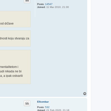
Posts:
14547
Joined:
11 Mar 2010, 21:30
t od države
nosti koju stvaraju za
 mentalitetom i
judi nikada ne bi
, a ipak ostvarili
T
o
p
Elkombar
Posts:
532
Joined:
21 Feb 2020, 21:18