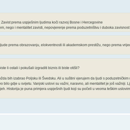
ta: Zavist prema uspješnim ljudima koči razvoj Bosne i Hercegovine
tem, nego i mentalitet zavisti, nepovjerenje prema poduzetništvu i duboka zavisnos
je ljude prema obrazovanju, elokventnosti ili akademskom prestižu, nego prema vrijed
 li ostali i pokušali izgraditi biznis ili biste otišli?
ožda bih izabrao Poljsku ili Švedsku. Ali u suštini vjerujem da ljudi s poduzetničkim
lo gdje u svijetu. Vanjski uslovi su važni, naravno, ali mentalitet je još važniji. L
pjeh. Historija je puna primjera uspješnih ljudi koji su počeli u veoma teškim uslovima