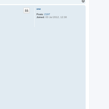
T
o
p
one
Posts:
2197
Joined:
03 Jul 2012, 12:30