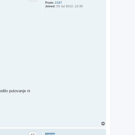
Posts:
2197
Joined:
03 Jul 2012, 12:30
odilo putovanje ni
T
o
p
panzer