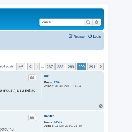
Search
Advanced search
Register
Login
Page
290
of
291
1
287
288
289
290
291
Previous
Next
904 posts
…
brzi
Posts:
3764
Joined:
31 Jul 2012, 14:34
a industrija su nekad
T
o
p
panzer
Posts:
14547
Joined:
11 Mar 2010, 21:30
gotovinu.