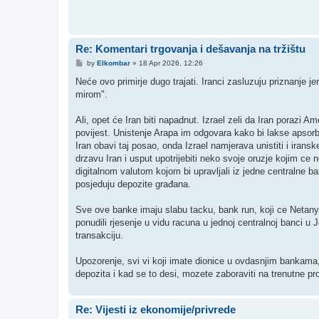
Re: Komentari trgovanja i dešavanja na tržištu
P
by
Elkombar
»
18 Apr 2026, 12:26
o
s
Neće ovo primirje dugo trajati. Iranci zasluzuju priznanje jer
t
mirom".
Ali, opet će Iran biti napadnut. Izrael zeli da Iran porazi Am
povijest. Unistenje Arapa im odgovara kako bi lakse apsorbov
Iran obavi taj posao, onda Izrael namjerava unistiti i iransk
drzavu Iran i usput upotrijebiti neko svoje oruzje kojim ce ne
digitalnom valutom kojom bi upravljali iz jedne centralne b
posjeduju depozite građana.
Sve ove banke imaju slabu tacku, bank run, koji ce Netanyah
ponudili rjesenje u vidu racuna u jednoj centralnoj banci u
transakciju.
Upozorenje, svi vi koji imate dionice u ovdasnjim bankama, 
depozita i kad se to desi, mozete zaboraviti na trenutne prof
Re: Vijesti iz ekonomije/privrede