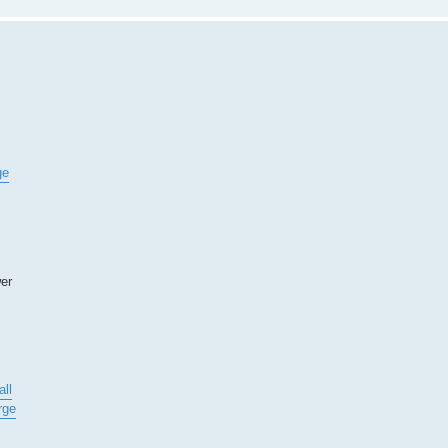
ge
er
ll
rge