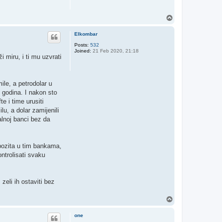
T
o
p
Elkombar
Posts:
532
Joined:
21 Feb 2020, 21:18
i miru, i ti mu uzvrati
mile, a petrodolar u
0 godina. I nakon sto
e i time urusiti
lu, a dolar zamijenili
alnoj banci bez da
epozita u tim bankama,
ntrolisati svaku
zeli ih ostaviti bez
T
o
p
one