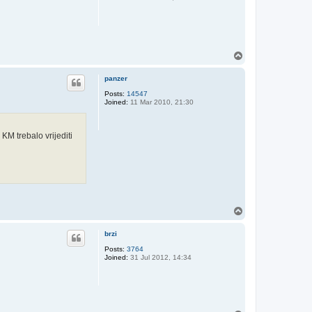
T
o
p
panzer
Posts:
14547
Joined:
11 Mar 2010, 21:30
M trebalo vrijediti
T
o
p
brzi
Posts:
3764
Joined:
31 Jul 2012, 14:34