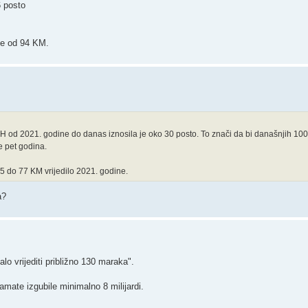
6 posto
je od 94 KM.
 od 2021. godine do danas iznosila je oko 30 posto. To znači da bi današnjih 100 K
e pet godina.
75 do 77 KM vrijedilo 2021. godine.
a?
o vrijediti približno 130 maraka".
amate izgubile minimalno 8 milijardi.