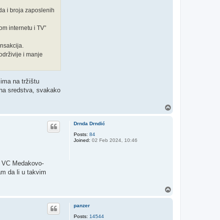
oda i broja zaposlenih
om internetu i TV”
ansakcija.
održivije i manje
ima na tržištu
omna sredstva, svakako
T
o
p
Drnda Drndić
Posts:
84
Joined:
02 Feb 2024, 10:46
ru VC Medakovo-
am da li u takvim
T
o
p
panzer
Posts:
14544