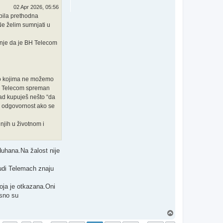
02 Apr 2026, 05:56
 bila prethodna
Ne želim sumnjati u
vanje da je BH Telecom
a o kojima ne možemo
e BH Telecom spreman
 kad kupuješ nešto “da
nu odgovornost ako se
 njih u životnom i
uhana.Na žalost nije
nudi Telemach znaju
koja je otkazana.Oni
asno su
T
o