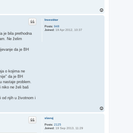
T
o
p
Investitor
Posts:
948
Joined:
19 Apr 2012, 10:37
a je bila prethodna
vam. Ne želim
mijevanje da je BH
nja o kojima ne
mije" da je BH
tu nastaje problem.
 niko ne želi baš
i od njih u životnom i
T
o
p
slavuj
Posts:
2125
Joined:
19 Sep 2013, 11:29