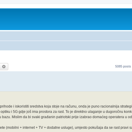
earch
Advanced search
5085 posts
hode i iskoristiti sredstva koja stoje na računu, onda je puno racionalnija strate
 optiku i 5G gdje još ima prostora za rast. To je direktno ulaganje u dugoročnu konk
 bazu. Mislim da bi svaki građanin patriotski prije izabrao domaćeg operatera u 
e (mobilni + internet + TV + dodatne usluge), umjesto pokušaja da se rast pravi s