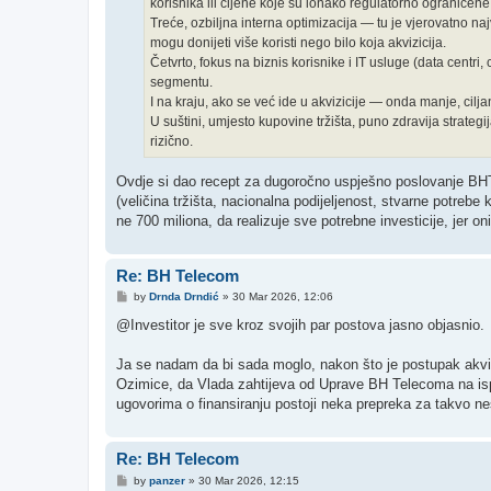
korisnika ili cijene koje su ionako regulatorno ograničene
Treće, ozbiljna interna optimizacija — tu je vjerovatno naj
mogu donijeti više koristi nego bilo koja akvizicija.
Četvrto, fokus na biznis korisnike i IT usluge (data centr
segmentu.
I na kraju, ako se već ide u akvizicije — onda manje, cilja
U suštini, umjesto kupovine tržišta, puno zdravija strategij
rizično.
Ovdje si dao recept za dugoročno uspješno poslovanje BHT.
(veličina tržišta, nacionalna podijeljenost, stvarne potreb
ne 700 miliona, da realizuje sve potrebne investicije, jer 
Re: BH Telecom
P
by
Drnda Drndić
»
30 Mar 2026, 12:06
o
s
@Investitor je sve kroz svojih par postova jasno objasnio.
t
Ja se nadam da bi sada moglo, nakon što je postupak akvi
Ozimice, da Vlada zahtijeva od Uprave BH Telecoma na isplat
ugovorima o finansiranju postoji neka prepreka za takvo ne
Re: BH Telecom
P
by
panzer
»
30 Mar 2026, 12:15