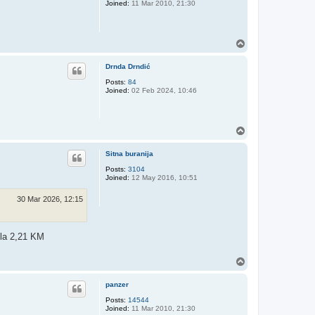
Joined:
11 Mar 2010, 21:30
T
o
p
Drnda Drndić
Posts:
84
Joined:
02 Feb 2024, 10:46
T
o
p
Sitna buranija
Posts:
3104
Joined:
12 May 2016, 10:51
30 Mar 2026, 12:15
ila 2,21 KM
T
o
p
panzer
Posts:
14544
Joined:
11 Mar 2010, 21:30