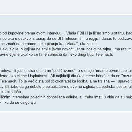
lo od kupovine prema ovom intervjuu..."Vlada FBiH i ja lično smo u startu, kad
 poruka u ovakvoj situaciji da se BH Telecom širi u regiji. I danas to podrža
i ne znači da nemamo neka pitanja kao Vlada", ukazao je.
e akvizicije, o kojima ne smije javno govoriti jer su poslovna tajna. Ima razu
avne cijene ukoliko će time spriječiti da neko drugi kupi Telemach.
u redova. S jedne strane imamo “podržavamo”, a s druge “imamo otvorena pita
e oko cijene i isplativosti. Ali najbitniji dio (koji mene brine) je da on "razu
elemach. To je već čista političko-strateška logika, a ne tržišna — i upravo 
avršiš tako da ga debelo preplatiš. Sve u svemu izgleda da podrška postoji ali
ka bila loša.
 ličnim interesima pojedinih donosilaca odluke, ali treba imati u vidu da su nek
riliku da se osiguraju