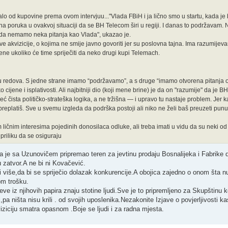
alo od kupovine prema ovom intervjuu..."Vlada FBiH i ja lično smo u startu, kada je
a poruka u ovakvoj situaciji da se BH Telecom širi u regiji. I danas to podržavam. 
 da nemamo neka pitanja kao Vlada", ukazao je.
ove akvizicije, o kojima ne smije javno govoriti jer su poslovna tajna. Ima razumije
jene ukoliko će time spriječiti da neko drugi kupi Telemach.
eđu redova. S jedne strane imamo “podržavamo”, a s druge “imamo otvorena pitanj
 cijene i isplativosti. Ali najbitniji dio (koji mene brine) je da on "razumije" da j
već čista političko-strateška logika, a ne tržišna — i upravo tu nastaje problem. Jer
 preplatiš. Sve u svemu izgleda da podrška postoji ali niko ne želi baš preuzeti pu
im ličnim interesima pojedinih donosilaca odluke, ali treba imati u vidu da su neki od
priliku da se osiguraju
je sa Uzunovičem pripremao teren za jevtinu prodaju Bosnalijeka i Fabrike d
 zatvor.A ne bi ni Kovačević.
i više,da bi se spriječio dolazak konkurencije.A obojica zajedno o onom šta 
om trošku.
jeve iz njihovih papira znaju stotine ljudi.Sve je to pripremljeno za Skupštinu 
ci,pa ništa nisu krili . od svojih uposlenika.Nezakonite Izjave o povjerljivosti k
iziciju smatra opasnom .Boje se ljudi i za radna mjesta.