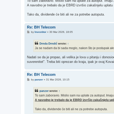
To sam zaboravio. Mislio sam na uplate za autoput. Imaju z
t
A navodno je trebalo da je EBRD izvršio zakašnjelu uplatu
Tako da, dividende će biti ali ne za potrebe autoputa.
Re: BH Telecom
P
by
Investitor
»
30 Mar 2026, 18:05
o
s
t
Drnda Drndić
wrote:
↑
Ja se nadam da bi sada moglo, nakon što je postupak akvi
Nadati se da je propao, ali velika je lova u pitanju i donosi
suverenitet". Treba biti oprezan do kraja, ipak je ovaj Ko
Re: BH Telecom
P
by
panzer
»
31 Mar 2026, 10:15
o
s
t
panzer
wrote:
↑
To sam zaboravio. Mislio sam na uplate za autoput. Imaju 
A navodno je trebalo da je EBRD izvršio zakašnjelu upl
Tako da, dividende će biti ali ne za potrebe autoputa.