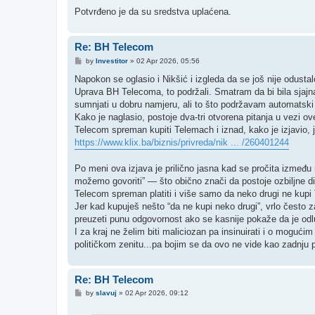
Potvrđeno je da su sredstva uplaćena.
Re: BH Telecom
P
by
Investitor
»
02 Apr 2026, 05:56
o
s
Napokon se oglasio i Nikšić i izgleda da se još nije odusta
t
Uprava BH Telecoma, to podržali. Smatram da bi bila sjajna
sumnjati u dobru namjeru, ali to što podržavam automatsk
Kako je naglasio, postoje dva-tri otvorena pitanja u vezi ov
Telecom spreman kupiti Telemach i iznad, kako je izjavio, j
https://www.klix.ba/biznis/privreda/nik ... /260401244
Po meni ova izjava je prilično jasna kad se pročita izmeđ
možemo govoriti” — što obično znači da postoje ozbiljne dilem
Telecom spreman platiti i više samo da neko drugi ne kupi T
Jer kad kupuješ nešto “da ne kupi neko drugi”, vrlo često z
preuzeti punu odgovornost ako se kasnije pokaže da je odlu
I za kraj ne želim biti maliciozan pa insinuirati i o mogućim
političkom zenitu...pa bojim se da ovo ne vide kao zadnju p
Re: BH Telecom
P
by
slavuj
»
02 Apr 2026, 09:12
o
s