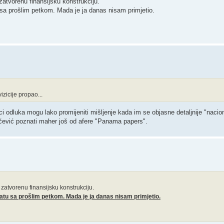
atvorenu finansijsku konstrukciju.
 sa prošlim petkom. Mada je ja danas nisam primjetio.
zicije propao...
oci odluka mogu lako promijeniti mišljenje kada im se objasne detaljnije "nacional
vačević poznati maher još od afere "Panama papers".
zatvorenu finansijsku konstrukciju.
atu sa prošlim petkom. Mada je ja danas nisam primjetio.