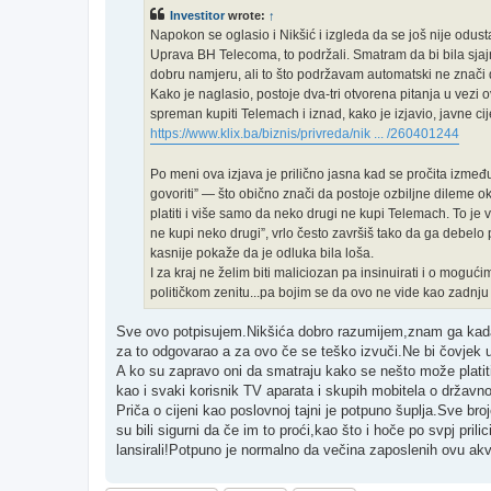
t
Investitor
wrote:
↑
Napokon se oglasio i Nikšić i izgleda da se još nije odust
Uprava BH Telecoma, to podržali. Smatram da bi bila sjajn
dobru namjeru, ali to što podržavam automatski ne znači
Kako je naglasio, postoje dva-tri otvorena pitanja u vezi 
spreman kupiti Telemach i iznad, kako je izjavio, javne ci
https://www.klix.ba/biznis/privreda/nik ... /260401244
Po meni ova izjava je prilično jasna kad se pročita izm
govoriti” — što obično znači da postoje ozbiljne dileme oko
platiti i više samo da neko drugi ne kupi Telemach. To je 
ne kupi neko drugi”, vrlo često završiš tako da ga debelo
kasnije pokaže da je odluka bila loša.
I za kraj ne želim biti maliciozan pa insinuirati i o moguć
političkom zenitu...pa bojim se da ovo ne vide kao zadnju 
Sve ovo potpisujem.Nikšića dobro razumijem,znam ga kada 
za to odgovarao a za ovo če se teško izvuči.Ne bi čovjek u
A ko su zapravo oni da smatraju kako se nešto može platit
kao i svaki korisnik TV aparata i skupih mobitela o državn
Priča o cijeni kao poslovnoj tajni je potpuno šuplja.Sve bro
su bili sigurni da če im to proći,kao što i hoče po svpj prili
lansirali!Potpuno je normalno da večina zaposlenih ovu akv