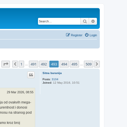
Search
Advanced search
Register
Login
Page
493
of
509
1
491
492
493
494
495
509
Previous
Next
…
…
Sitna buranija
Posts:
3104
Joined:
12 May 2016, 10:51
29 Mar 2026, 08:55
gija od ovakvih mega-
urentnost i donosi
odnosu na stranog pod
amo kroz broj