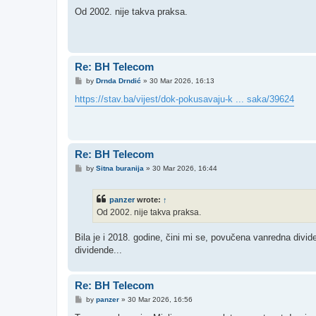
o
s
Od 2002. nije takva praksa.
t
Re: BH Telecom
P
by
Drnda Drndić
»
30 Mar 2026, 16:13
o
s
https://stav.ba/vijest/dok-pokusavaju-k ... saka/39624
t
Re: BH Telecom
P
by
Sitna buranija
»
30 Mar 2026, 16:44
o
s
t
panzer
wrote:
↑
Od 2002. nije takva praksa.
Bila je i 2018. godine, čini mi se, povučena vanredna divid
dividende...
Re: BH Telecom
P
by
panzer
»
30 Mar 2026, 16:56
o
s