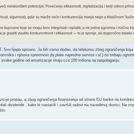
.
veći neiskorišten potencijal. Povećanje efikasnosti, digitalizacija i bolji odnos prih
i, cloud, sigurnost), gdje su marže veće i konkurencija manja nego u klasičnom “kućn
ne kupovine koje se mogu brzo integrisati i isplatiti, a ne jedna ogromna i rizična tr
a je graditi vlastitu konkurentnost i efikasnost — to je sporije, ali dugoročno daleko 
 Sve lijepo opisano. Ja bih samo dodao, da telekomu zbog ograničenja koja 
e korisnika i njihova spremnost da plate napredne servise i sl.) ne trebaju ogr
oni svake godine od amortizacije imaju cca 100 miliona na raspolaganju.
zicije propao, a zbog ograničenja finansiranja od strane EU banke na korido
i dividende , kako bi nastavili i završili radovi na navedenoj dionici. Ne zn
što.