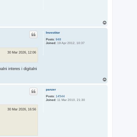
T
o
p
Investitor
Posts:
948
Joined:
19 Apr 2012, 10:37
30 Mar 2026, 12:06
ni interes i digitalni
T
o
p
panzer
Posts:
14544
Joined:
11 Mar 2010, 21:30
30 Mar 2026, 16:56