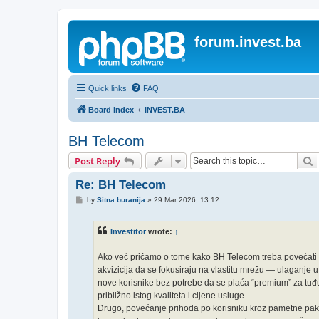
forum.invest.ba
Quick links
FAQ
Board index
INVEST.BA
BH Telecom
S
Post Reply
Re: BH Telecom
P
by
Sitna buranija
»
29 Mar 2026, 13:12
o
s
t
Investitor
wrote:
↑
Ako već pričamo o tome kako BH Telecom treba povećati pri
akvizicija da se fokusiraju na vlastitu mrežu — ulaganje u
nove korisnike bez potrebe da se plaća “premium” za tuđu
približno istog kvaliteta i cijene usluge.
Drugo, povećanje prihoda po korisniku kroz pametne paket