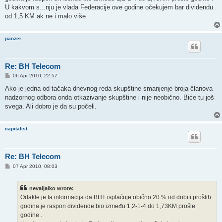
U kakvom s...nju je vlada Federacije ove godine očekujem bar dividendu
od 1,5 KM ak ne i malo više.
panzer
Re: BH Telecom
P
06 Apr 2010, 22:57
o
s
Ako je jedna od tačaka dnevnog reda skupštine smanjenje broja članova
t
nadzornog odbora onda otkazivanje skupštine i nije neobično. Biće tu još
svega. Ali dobro je da su počeli.
capitalist
Re: BH Telecom
P
07 Apr 2010, 08:03
o
s
t
nevaljalko wrote:
Odakle je ta informacija da BHT isplaćuje obično 20 % od dobiti prošlih
godina je raspon dividende bio između 1,2-1-4 do 1,73KM prošle
godine .