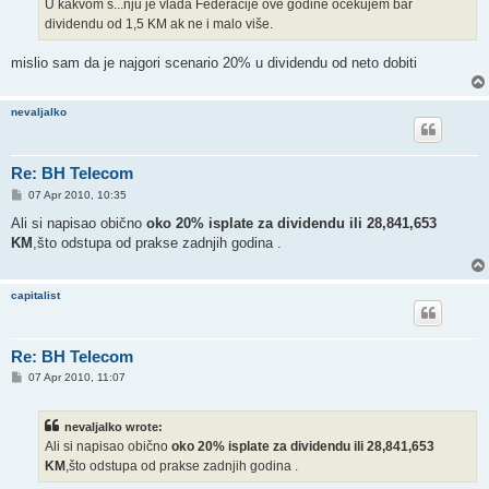
U kakvom s...nju je vlada Federacije ove godine očekujem bar
dividendu od 1,5 KM ak ne i malo više.
mislio sam da je najgori scenario 20% u dividendu od neto dobiti
nevaljalko
Re: BH Telecom
P
07 Apr 2010, 10:35
o
s
Ali si napisao obično
oko 20% isplate za dividendu ili 28,841,653
t
KM
,što odstupa od prakse zadnjih godina .
capitalist
Re: BH Telecom
P
07 Apr 2010, 11:07
o
s
t
nevaljalko wrote:
Ali si napisao obično
oko 20% isplate za dividendu ili 28,841,653
KM
,što odstupa od prakse zadnjih godina .