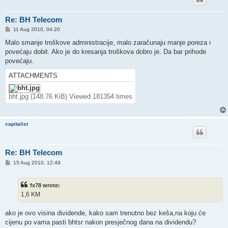
Re: BH Telecom
P
11 Aug 2010, 04:20
o
s
Malo smanje troškove administracije, malo zaračunaju manje poreza i
t
povećaju dobit. Ako je do kresanja troškova dobro je. Da bar prihode
povećaju.
ATTACHMENTS
bht.jpg (148.76 KiB) Viewed 181354 times
capitalist
Re: BH Telecom
P
15 Aug 2010, 12:49
o
s
t
fx78 wrote:
1,6 KM
ako je ovo visina dividende, kako sam trenutno bez keša,na koju će
cijenu po vama pasti bhtsr nakon presječnog dana na dividendu?