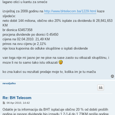
lagano otici u kantu za smeće
izvještaj za 2009.godinu na
http://www.bhtelecom.ba/1229.html
kaze
sljedeće:
neto dobit 144 miliona, obično oko 20% isplate za dividendu ili 28,841,653
KM
br dionica 63457358
procjena dividende po dionici 0.45450
cijena na 02.04.2010. 21,49 KM
prinos na ovu cijenu je 2,11%
nije losa kupovina do odluke skupštine o isplati dividende
van toga nije mi jasno jer ne pise na sase zasto su otkazali skupštinu, i
moze li no to samo tako istu otkazati
ko zna kakvi su rezultati prodaje moje tv, kolika im je tu marža
nevaljalko
Re: BH Telecom
P
06 Apr 2010, 14:42
o
s
Odakle je ta informacija da BHT isplaćuje obično 20 % od dobiti prošlih
t
godina je raspon dividende bio između 1,2-1-4 do 1,73KM prošle godine .