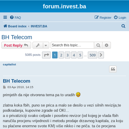
forum.invest.ba
FAQ
Register
Login
S
Board index
INVEST.BA
e
BH Telecom
a
Search
Advanced s
Post Reply
r
c
Page
1
of
509
1
2
3
4
5
509
Next
5085 posts
…
h
capitalist
BH Telecom
P
03 Apr 2010, 14:15
o
s
primjetih da nije otvorena tema pa to uradih
t
zlatna koka fbih, puno se prica a malo se desilo u vezi silnih revizija,te
podkradanja, kupovine zgrade od OKI...
a o privatiziciji svako celjade i posebno revizor (od kojeg je vlada fbih
naručila procjenu vrijednosti i metodu prodaje drzavnog kapitala, za koju
su plaćene enormne svote KM) više nikko i ne priča. ta će procjena