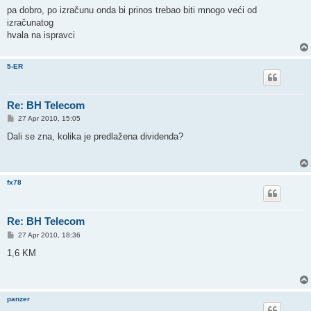
pa dobro, po izračunu onda bi prinos trebao biti mnogo veći od
izračunatog
hvala na ispravci
5-ER
Re: BH Telecom
P
27 Apr 2010, 15:05
o
s
Dali se zna, kolika je predlažena dividenda?
t
fx78
Re: BH Telecom
P
27 Apr 2010, 18:36
o
s
1,6 KM
t
panzer