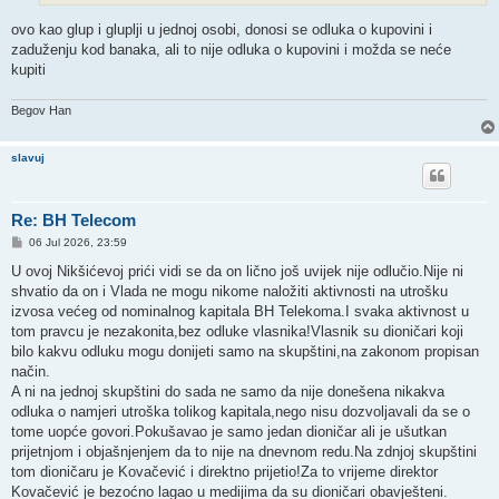
ovo kao glup i gluplji u jednoj osobi, donosi se odluka o kupovini i
zaduženju kod banaka, ali to nije odluka o kupovini i možda se neće
kupiti
Begov Han
slavuj
Re: BH Telecom
P
06 Jul 2026, 23:59
o
s
U ovoj Nikšićevoj prići vidi se da on lično još uvijek nije odlučio.Nije ni
t
shvatio da on i Vlada ne mogu nikome naložiti aktivnosti na utrošku
izvosa većeg od nominalnog kapitala BH Telekoma.I svaka aktivnost u
tom pravcu je nezakonita,bez odluke vlasnika!Vlasnik su dioničari koji
bilo kakvu odluku mogu donijeti samo na skupštini,na zakonom propisan
način.
A ni na jednoj skupštini do sada ne samo da nije donešena nikakva
odluka o namjeri utroška tolikog kapitala,nego nisu dozvoljavali da se o
tome uopće govori.Pokušavao je samo jedan dioničar ali je ušutkan
prijetnjom i objašnjenjem da to nije na dnevnom redu.Na zdnjoj skupštini
tom dioničaru je Kovačević i direktno prijetio!Za to vrijeme direktor
Kovačević je bezoćno lagao u medijima da su dioničari obavješteni.