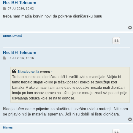
Re: BH Telecom
P
07 Jul 2026, 15:02
o
s
treba nam matija korvin novi da pokrene dioničarsku bunu
t
Drnda Drndić
Re: BH Telecom
P
07 Jul 2026, 15:16
o
s
t
Sitna buranija
wrote:
↑
Trebao bi neko od dioničara otići i izvršiti uvid u materijale. Valjda bi
tamo trebalo stajati koliko je težak posao i koliko se zadužuju kod
banaka. A ako u materijalima ne daju te podatke, možda mali dioničari
imaju po tom osnovu pravo na tužbu, jer se moraju znati svi podaci prije
usvajanja odluka koje se na to odnose.
Išao ja jučer da se prijavim za skuštinu i izvršim uvid u materijl. Niti sam
se prijavio niti je materijal spreman. Još nisu dobili ni listu dioničara.
Mirnes