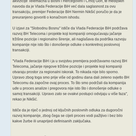
akvizicije Telemacha u Bosni i Hercegovini i Crnoj Gori, te medijskih
navoda da je Vlada Federacije BiH već dala saglasnost za ovu
transakciju, premijer Federacije BiH Nermin Nikšić poručio je da je
preuranjeno govoriti o konačnom ishodu.
U izjavi za "Slobodnu Bosnu" ističe da Vlada Federacije BiH podržava
razvoj BH Telecoma i projekte koji kompaniji omogućavaju jačanje
tržišne pozicije i regionalno širenje, ali naglašava da podrška razvoju
kompanije nije isto što i donošenje odluke o konkretnoj poslovnoj
transakciji.
"Vlada Federacije BiH i ja u svojstvu premijera podržavamo razvoj BH
Telecoma, jačanje njegove tržišne pozicije i projekte koji kompaniji
otvaraju prostor za regionalni iskorak. To nikada nije bilo sporno.
Upravo zbog toga smo prije više od godinu dana dali zeleno svjetlo BH
Telecomu da započne ovaj proces. To što smo podržali da kompanija
uđe u proces analize i pregovora nije isto što i donošenje odluke o
samoj transakciji. Upravo zato se ovakvi postupci odvijaju u više faza",
rekao je Nikšić.
Ističe da je riječ o jednoj od ključnih poslovnih odluka za dugoročni
razvoj kompanije, zbog čega se cijeli proces vodi pažljivo i bez bilo
kakve žurbe ili unaprijed definisanih zaključaka.