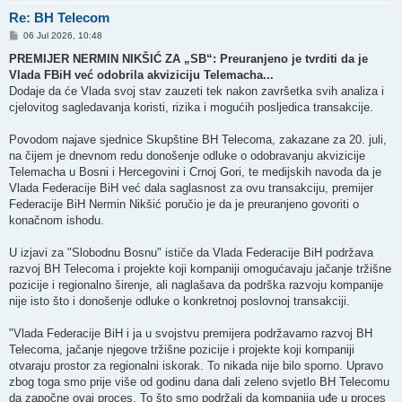
Re: BH Telecom
P
06 Jul 2026, 10:48
o
s
PREMIJER NERMIN NIKŠIĆ ZA „SB“: Preuranjeno je tvrditi da je
t
Vlada FBiH već odobrila akviziciju Telemacha...
Dodaje da će Vlada svoj stav zauzeti tek nakon završetka svih analiza i
cjelovitog sagledavanja koristi, rizika i mogućih posljedica transakcije.
Povodom najave sjednice Skupštine BH Telecoma, zakazane za 20. juli,
na čijem je dnevnom redu donošenje odluke o odobravanju akvizicije
Telemacha u Bosni i Hercegovini i Crnoj Gori, te medijskih navoda da je
Vlada Federacije BiH već dala saglasnost za ovu transakciju, premijer
Federacije BiH Nermin Nikšić poručio je da je preuranjeno govoriti o
konačnom ishodu.
U izjavi za "Slobodnu Bosnu" ističe da Vlada Federacije BiH podržava
razvoj BH Telecoma i projekte koji kompaniji omogućavaju jačanje tržišne
pozicije i regionalno širenje, ali naglašava da podrška razvoju kompanije
nije isto što i donošenje odluke o konkretnoj poslovnoj transakciji.
"Vlada Federacije BiH i ja u svojstvu premijera podržavamo razvoj BH
Telecoma, jačanje njegove tržišne pozicije i projekte koji kompaniji
otvaraju prostor za regionalni iskorak. To nikada nije bilo sporno. Upravo
zbog toga smo prije više od godinu dana dali zeleno svjetlo BH Telecomu
da započne ovaj proces. To što smo podržali da kompanija uđe u proces