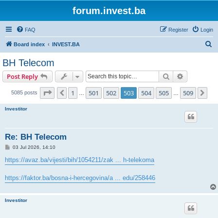
forum.invest.ba
FAQ
Register
Login
S
Board index
INVEST.BA
e
BH Telecom
a
Search
Advanced s
Post Reply
r
c
Page
503
of
509
1
501
502
503
504
505
509
Previous
Ne
5085 posts
…
…
h
Investitor
Re: BH Telecom
P
03 Jul 2026, 14:10
o
s
https://avaz.ba/vijesti/bih/1054211/zak ... h-telekoma
t
https://faktor.ba/bosna-i-hercegovina/a ... edu/258446
Investitor