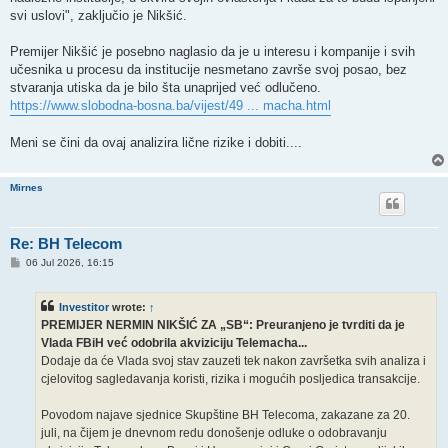
svi uslovi", zaključio je Nikšić.
Premijer Nikšić je posebno naglasio da je u interesu i kompanije i svih
učesnika u procesu da institucije nesmetano završe svoj posao, bez
stvaranja utiska da je bilo šta unaprijed već odlučeno.
https://www.slobodna-bosna.ba/vijest/49 ... macha.html
Meni se čini da ovaj analizira lične rizike i dobiti....
Mirnes
Re: BH Telecom
P
06 Jul 2026, 16:15
o
s
t
Investitor
wrote:
↑
PREMIJER NERMIN NIKŠIĆ ZA „SB“: Preuranjeno je tvrditi da je
Vlada FBiH već odobrila akviziciju Telemacha...
Dodaje da će Vlada svoj stav zauzeti tek nakon završetka svih analiza i
cjelovitog sagledavanja koristi, rizika i mogućih posljedica transakcije.
Povodom najave sjednice Skupštine BH Telecoma, zakazane za 20.
juli, na čijem je dnevnom redu donošenje odluke o odobravanju