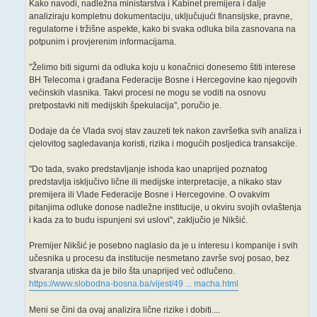
Kako navodi, nadležna ministarstva i Kabinet premijera i dalje
analiziraju kompletnu dokumentaciju, uključujući finansijske, pravne,
regulatorne i tržišne aspekte, kako bi svaka odluka bila zasnovana na
potpunim i provjerenim informacijama.
"Želimo biti sigurni da odluka koju u konačnici donesemo štiti interese
BH Telecoma i građana Federacije Bosne i Hercegovine kao njegovih
većinskih vlasnika. Takvi procesi ne mogu se voditi na osnovu
pretpostavki niti medijskih špekulacija", poručio je.
Dodaje da će Vlada svoj stav zauzeti tek nakon završetka svih analiza i
cjelovitog sagledavanja koristi, rizika i mogućih posljedica transakcije.
"Do tada, svako predstavljanje ishoda kao unaprijed poznatog
predstavlja isključivo lične ili medijske interpretacije, a nikako stav
premijera ili Vlade Federacije Bosne i Hercegovine. O ovakvim
pitanjima odluke donose nadležne institucije, u okviru svojih ovlaštenja
i kada za to budu ispunjeni svi uslovi", zaključio je Nikšić.
Premijer Nikšić je posebno naglasio da je u interesu i kompanije i svih
učesnika u procesu da institucije nesmetano završe svoj posao, bez
stvaranja utiska da je bilo šta unaprijed već odlučeno.
https://www.slobodna-bosna.ba/vijest/49 ... macha.html
Meni se čini da ovaj analizira lične rizike i dobiti....