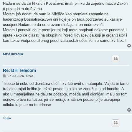
Nadam se da če Nikšić i Kovačević imati priliku da zajedno nauće Zakon
o privrednim društvima.
Moram još dodati da sam ja Nikšiča kao premiera zapantio na
hadenizaciji Bosnalijeka.,Svi oni koje je on tada podržavao su kasnije
osudjeni.Nadam se da se u ovom slučaju ni on neće izvući.
Moram i ponoviti da je premijer taj koji mora potpisati nekome punomoć i
upute kako će glasati na skupštini!Pored Kovačevića,koji je organizator i
kao takav vodja udruženog poduhvata,ostali učesnici su samo izvršioci!
Sitna buranija
Re: BH Telecom
P
07 Jul 2026, 12:45
o
s
Trebao bi neko od dioničara otići i izvršiti uvid u materijale. Valjda bi tamo
t
trebalo stajati koliko je težak posao i koliko se zadužuju kod banaka. A
ako u materijalima ne daju te podatke, možda mali dioničari imaju po tom
osnovu pravo na tužbu, jer se moraju znati svi podaci prije usvajanja
odluka koje se na to odnose.
Truba