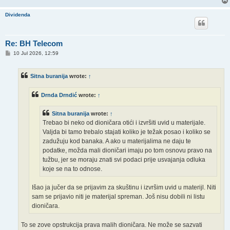
Dividenda
Re: BH Telecom
P
10 Jul 2026, 12:59
o
s
t
Sitna buranija
wrote:
↑
Drnda Drndić
wrote:
↑
Sitna buranija
wrote:
↑
Trebao bi neko od dioničara otići i izvršiti uvid u materijale.
Valjda bi tamo trebalo stajati koliko je težak posao i koliko se
zadužuju kod banaka. A ako u materijalima ne daju te
podatke, možda mali dioničari imaju po tom osnovu pravo na
tužbu, jer se moraju znati svi podaci prije usvajanja odluka
koje se na to odnose.
Išao ja jučer da se prijavim za skuštinu i izvršim uvid u materijl. Niti
sam se prijavio niti je materijal spreman. Još nisu dobili ni listu
dioničara.
To se zove opstrukcija prava malih dioničara. Ne može se sazvati