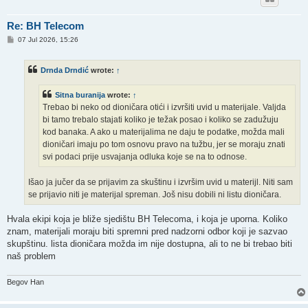
Re: BH Telecom
P
07 Jul 2026, 15:26
o
s
t
Drnda Drndić
wrote:
↑
Sitna buranija
wrote:
↑
Trebao bi neko od dioničara otići i izvršiti uvid u materijale. Valjda
bi tamo trebalo stajati koliko je težak posao i koliko se zadužuju
kod banaka. A ako u materijalima ne daju te podatke, možda mali
dioničari imaju po tom osnovu pravo na tužbu, jer se moraju znati
svi podaci prije usvajanja odluka koje se na to odnose.
Išao ja jučer da se prijavim za skuštinu i izvršim uvid u materijl. Niti sam
se prijavio niti je materijal spreman. Još nisu dobili ni listu dioničara.
Hvala ekipi koja je bliže sjedištu BH Telecoma, i koja je uporna. Koliko
znam, materijali moraju biti spremni pred nadzorni odbor koji je sazvao
skupštinu. lista dioničara možda im nije dostupna, ali to ne bi trebao biti
naš problem
Begov Han