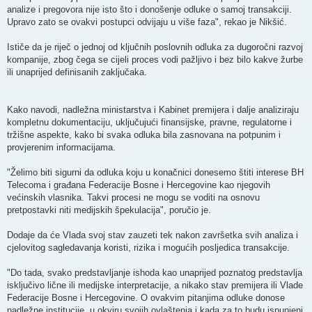
analize i pregovora nije isto što i donošenje odluke o samoj transakciji.
Upravo zato se ovakvi postupci odvijaju u više faza", rekao je Nikšić.
Ističe da je riječ o jednoj od ključnih poslovnih odluka za dugoročni razvoj
kompanije, zbog čega se cijeli proces vodi pažljivo i bez bilo kakve žurbe
ili unaprijed definisanih zaključaka.
Kako navodi, nadležna ministarstva i Kabinet premijera i dalje analiziraju
kompletnu dokumentaciju, uključujući finansijske, pravne, regulatorne i
tržišne aspekte, kako bi svaka odluka bila zasnovana na potpunim i
provjerenim informacijama.
"Želimo biti sigurni da odluka koju u konačnici donesemo štiti interese BH
Telecoma i građana Federacije Bosne i Hercegovine kao njegovih
većinskih vlasnika. Takvi procesi ne mogu se voditi na osnovu
pretpostavki niti medijskih špekulacija", poručio je.
Dodaje da će Vlada svoj stav zauzeti tek nakon završetka svih analiza i
cjelovitog sagledavanja koristi, rizika i mogućih posljedica transakcije.
"Do tada, svako predstavljanje ishoda kao unaprijed poznatog predstavlja
isključivo lične ili medijske interpretacije, a nikako stav premijera ili Vlade
Federacije Bosne i Hercegovine. O ovakvim pitanjima odluke donose
nadležne institucije, u okviru svojih ovlaštenja i kada za to budu ispunjeni