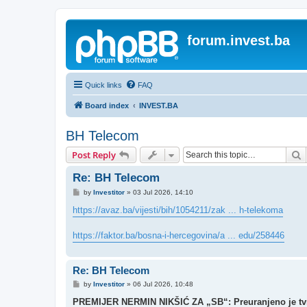
forum.invest.ba
Quick links
FAQ
Board index
INVEST.BA
BH Telecom
S
Post Reply
Re: BH Telecom
P
by
Investitor
»
03 Jul 2026, 14:10
o
s
https://avaz.ba/vijesti/bih/1054211/zak ... h-telekoma
t
https://faktor.ba/bosna-i-hercegovina/a ... edu/258446
Re: BH Telecom
P
by
Investitor
»
06 Jul 2026, 10:48
o
s
PREMIJER NERMIN NIKŠIĆ ZA „SB“: Preuranjeno je tvrdi