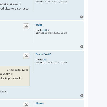
Joined:
12 May 2016, 10:51
 banaka. A ako u
 odluka koje se na to
T
o
p
Truba
Posts:
1166
Joined:
31 May 2023, 09:24
T
o
p
Drnda Drndić
Posts:
84
Joined:
02 Feb 2024, 10:46
07 Jul 2026, 12:45
ka. A ako u
uka koje se na to
ičara.
T
o
p
Mirnes