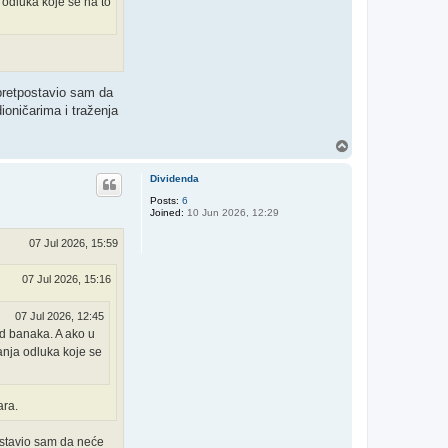
 odluka koje se na to
 pretpostavio sam da
ioničarima i traženja
T
o
p
Dividenda
Posts:
6
Joined:
10 Jun 2026, 12:29
07 Jul 2026, 15:59
07 Jul 2026, 15:16
07 Jul 2026, 12:45
kod banaka. A ako u
anja odluka koje se
ara.
ostavio sam da neće