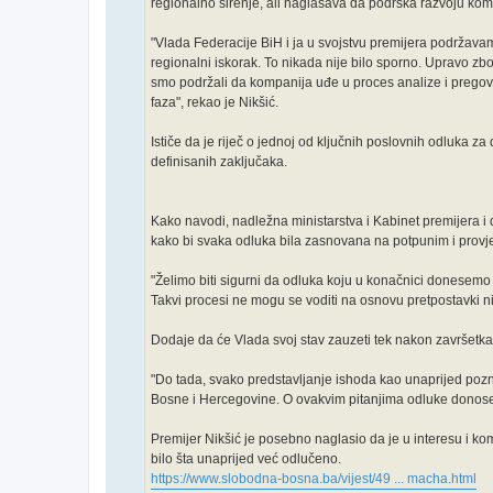
regionalno širenje, ali naglašava da podrška razvoju komp
"Vlada Federacije BiH i ja u svojstvu premijera podržavam
regionalni iskorak. To nikada nije bilo sporno. Upravo z
smo podržali da kompanija uđe u proces analize i pregovor
faza", rekao je Nikšić.
Ističe da je riječ o jednoj od ključnih poslovnih odluka za
definisanih zaključaka.
Kako navodi, nadležna ministarstva i Kabinet premijera i d
kako bi svaka odluka bila zasnovana na potpunim i provj
"Želimo biti sigurni da odluka koju u konačnici donesemo
Takvi procesi ne mogu se voditi na osnovu pretpostavki nit
Dodaje da će Vlada svoj stav zauzeti tek nakon završetka s
"Do tada, svako predstavljanje ishoda kao unaprijed poznat
Bosne i Hercegovine. O ovakvim pitanjima odluke donose nad
Premijer Nikšić je posebno naglasio da je u interesu i ko
bilo šta unaprijed već odlučeno.
https://www.slobodna-bosna.ba/vijest/49 ... macha.html