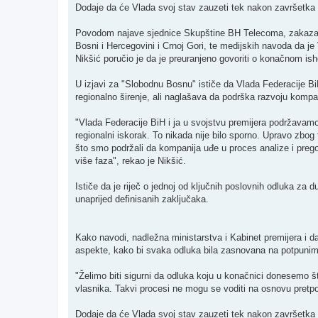
t
Dodaje da će Vlada svoj stav zauzeti tek nakon završetka sv
Povodom najave sjednice Skupštine BH Telecoma, zakazane
Bosni i Hercegovini i Crnoj Gori, te medijskih navoda da j
Nikšić poručio je da je preuranjeno govoriti o konačnom is
U izjavi za "Slobodnu Bosnu" ističe da Vlada Federacije Bi
regionalno širenje, ali naglašava da podrška razvoju kompani
"Vlada Federacije BiH i ja u svojstvu premijera podržavamo 
regionalni iskorak. To nikada nije bilo sporno. Upravo zbo
što smo podržali da kompanija uđe u proces analize i pregov
više faza", rekao je Nikšić.
Ističe da je riječ o jednoj od ključnih poslovnih odluka za d
unaprijed definisanih zaključaka.
Kako navodi, nadležna ministarstva i Kabinet premijera i dal
aspekte, kako bi svaka odluka bila zasnovana na potpunim
"Želimo biti sigurni da odluka koju u konačnici donesemo 
vlasnika. Takvi procesi ne mogu se voditi na osnovu pretpos
Dodaje da će Vlada svoj stav zauzeti tek nakon završetka sv