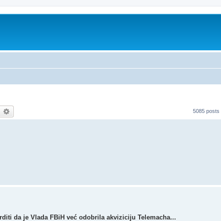
earch
Advanced search
5085 posts
ti da je Vlada FBiH već odobrila akviziciju Telemacha...