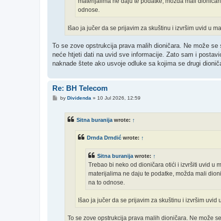
materijalima ne daju te podatke, možda mali dioničari
odnose.
Išao ja jučer da se prijavim za skuštinu i izvršim uvid u mate
To se zove opstrukcija prava malih dioničara. Ne može se 
neće htjeti dati na uvid sve informacije. Zato sam i postav
naknade štete ako usvoje odluke sa kojima se drugi dioničari
Re: BH Telecom
P
by
Dividenda
»
10 Jul 2026, 12:59
o
s
t
Sitna buranija
wrote:
↑
Drnda Drndić
wrote:
↑
Sitna buranija
wrote:
↑
Trebao bi neko od dioničara otići i izvršiti uvid u 
materijalima ne daju te podatke, možda mali dioni
na to odnose.
Išao ja jučer da se prijavim za skuštinu i izvršim uvid u
To se zove opstrukcija prava malih dioničara. Ne može se