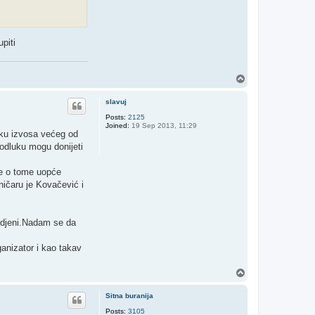
piti
T
o
p
slavuj
Posts:
2125
Joined:
19 Sep 2013, 11:29
ošku izvosa većeg od
 odluku mogu donijeti
se o tome uopće
ničaru je Kovačević i
sudjeni.Nadam se da
anizator i kao takav
T
o
p
Sitna buranija
Posts:
3105