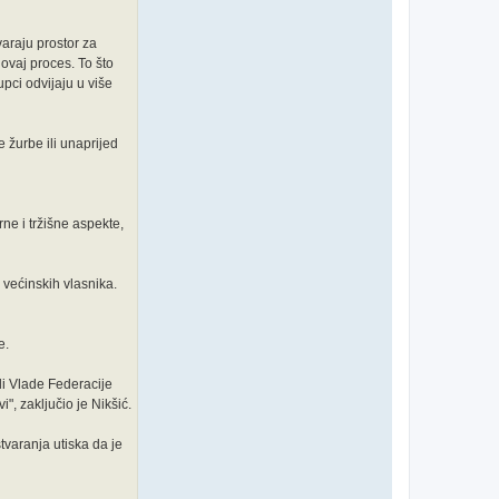
varaju prostor za
ovaj proces. To što
pci odvijaju u više
e žurbe ili unaprijed
ne i tržišne aspekte,
 većinskih vlasnika.
e.
ili Vlade Federacije
", zaključio je Nikšić.
tvaranja utiska da je