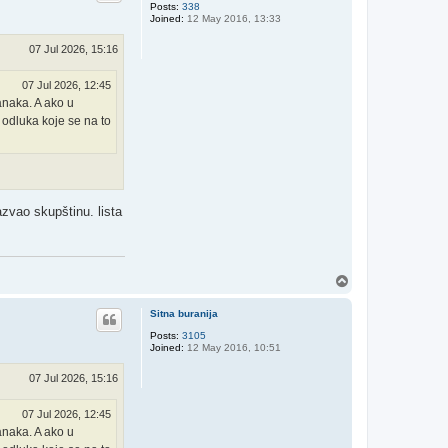
Posts:
338
Joined:
12 May 2016, 13:33
07 Jul 2026, 15:16
07 Jul 2026, 12:45
banaka. A ako u
 odluka koje se na to
azvao skupštinu. lista
T
o
p
Sitna buranija
Posts:
3105
Joined:
12 May 2016, 10:51
07 Jul 2026, 15:16
07 Jul 2026, 12:45
banaka. A ako u