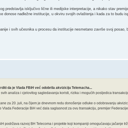
 predstavlja isključivo lične ili medijske interpretacije, a nikako stav premije
donose nadležne institucije, u okviru svojih ovlaštenja i kada za to budu isp
panije i svih učesnika u procesu da institucije nesmetano završe svoj posao, 
i da je Vlada FBiH već odobrila akviziciju Telemacha...
vih analiza i cjelovitog sagledavanja koristi, rizika i mogućih posljedica transakcij
e za 20. juli, na čijem je dnevnom redu donošenje odluke o odobravanju akvizic
je Vlada Federacije BiH već dala saglasnost za ovu transakciju, premijer Federacij
BiH podržava razvoj BH Telecoma i projekte koji kompaniji omogućavaju jačanje trži