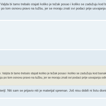
e. Valjda bi tamo trebalo stajati koliko je težak posao i koliko se zadužuju kod
 po tom osnovu pravo na tužbu, jer se moraju znati svi podaci prije usvajanja
le. Valjda bi tamo trebalo stajati koliko je težak posao i koliko se zadužuju kod bana
ju po tom osnovu pravo na tužbu, jer se moraju znati svi podaci prije usvajanja odl
ijl. Niti sam se prijavio niti je materijal spreman. Još nisu dobili ni listu dion