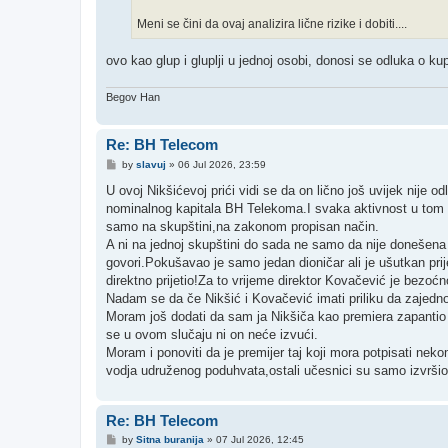
Meni se čini da ovaj analizira lične rizike i dobiti....
ovo kao glup i gluplji u jednoj osobi, donosi se odluka o ku
Begov Han
Re: BH Telecom
P
by
slavuj
»
06 Jul 2026, 23:59
o
s
U ovoj Nikšićevoj prići vidi se da on lično još uvijek nije 
t
nominalnog kapitala BH Telekoma.I svaka aktivnost u tom pr
samo na skupštini,na zakonom propisan način.
A ni na jednoj skupštini do sada ne samo da nije donešena 
govori.Pokušavao je samo jedan dioničar ali je ušutkan pri
direktno prijetio!Za to vrijeme direktor Kovačević je bezoć
Nadam se da če Nikšić i Kovačević imati priliku da zajedn
Moram još dodati da sam ja Nikšiča kao premiera zapantio 
se u ovom slučaju ni on neće izvući.
Moram i ponoviti da je premijer taj koji mora potpisati ne
vodja udruženog poduhvata,ostali učesnici su samo izvršio
Re: BH Telecom
P
by
Sitna buranija
»
07 Jul 2026, 12:45