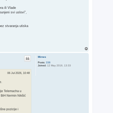
ra ili Vlade
unjeni svi uslovi",
bez stvaranja utiska
T
o
p
Mirnes
Posts:
338
Joined:
12 May 2016, 13:33
06 Jul 2026, 10:48
e.
ije Telemacha u
e BiH Nermin Nikšić
šne pozicije i