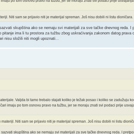
 imaju po tom osnovu pravo na tužbu, jer se moraju znati svi podaci prije usvajanja
rijl. Niti sam se prijavio niti je materijal spreman. Još nisu dobili ni listu dioničara.
sazvati skupština ako se nemaju svi materijali za sve tačke dnevnog reda. I
io pitanje ima li tu prostora za tužbu zbog uskraćivanja zakonom datog prava d
 nisu složili niti mogli upoznati...
materijale. Valjda bi tamo trebalo stajati koliko je težak posao i koliko se zadužuju 
čari imaju po tom osnovu pravo na tužbu, jer se moraju znati svi podaci prije usvaj
 materijl. Niti sam se prijavio niti je materijal spreman. Još nisu dobili ni listu dionič
 sazvati skupština ako se nemaju svi materijali za sve tačke dnevnog reda. I pretp