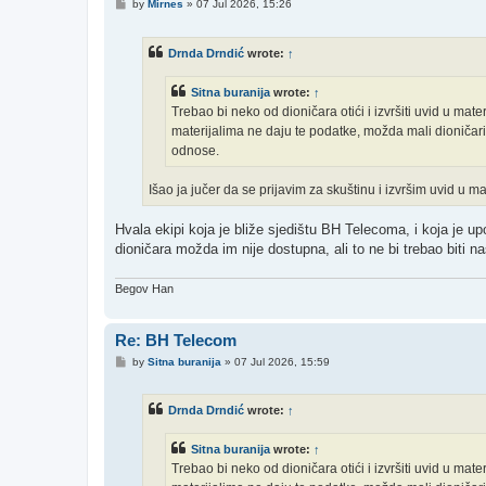
P
by
Mirnes
»
07 Jul 2026, 15:26
o
s
t
Drnda Drndić
wrote:
↑
Sitna buranija
wrote:
↑
Trebao bi neko od dioničara otići i izvršiti uvid u mate
materijalima ne daju te podatke, možda mali dioničari
odnose.
Išao ja jučer da se prijavim za skuštinu i izvršim uvid u mate
Hvala ekipi koja je bliže sjedištu BH Telecoma, i koja je up
dioničara možda im nije dostupna, ali to ne bi trebao biti n
Begov Han
Re: BH Telecom
P
by
Sitna buranija
»
07 Jul 2026, 15:59
o
s
t
Drnda Drndić
wrote:
↑
Sitna buranija
wrote:
↑
Trebao bi neko od dioničara otići i izvršiti uvid u mate