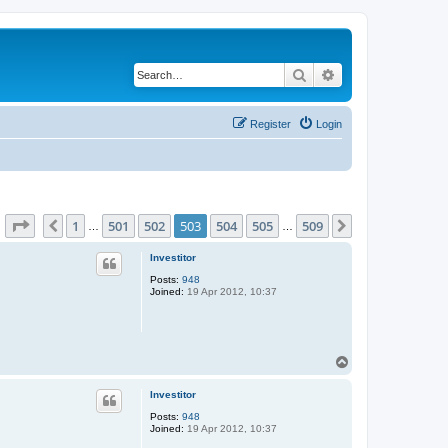
Search
Advanced search
Register
Login
Page
503
of
509
1
501
502
503
504
505
509
Previous
Next
…
…
Investitor
Posts:
948
Joined:
19 Apr 2012, 10:37
T
o
p
Investitor
Posts:
948
Joined:
19 Apr 2012, 10:37