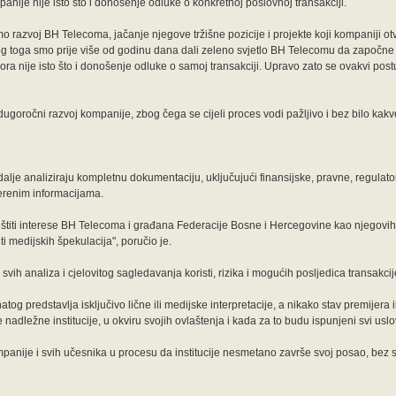
anije nije isto što i donošenje odluke o konkretnoj poslovnoj transakciji.
o razvoj BH Telecoma, jačanje njegove tržišne pozicije i projekte koji kompaniji ot
bog toga smo prije više od godinu dana dali zeleno svjetlo BH Telecomu da započne 
a nije isto što i donošenje odluke o samoj transakciji. Upravo zato se ovakvi postu
 dugoročni razvoj kompanije, zbog čega se cijeli proces vodi pažljivo i bez bilo kakv
alje analiziraju kompletnu dokumentaciju, uključujući finansijske, pravne, regulator
erenim informacijama.
 štiti interese BH Telecoma i građana Federacije Bosne i Hercegovine kao njegovih
i medijskih špekulacija", poručio je.
vih analiza i cjelovitog sagledavanja koristi, rizika i mogućih posljedica transakcij
og predstavlja isključivo lične ili medijske interpretacije, a nikako stav premijera 
ležne institucije, u okviru svojih ovlaštenja i kada za to budu ispunjeni svi uslovi
mpanije i svih učesnika u procesu da institucije nesmetano završe svoj posao, bez s