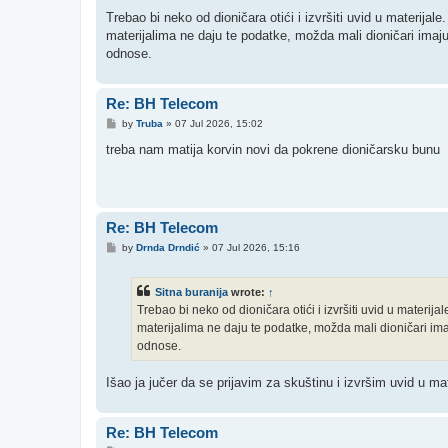
o
s
Trebao bi neko od dioničara otići i izvršiti uvid u materijal
t
materijalima ne daju te podatke, možda mali dioničari imaju
odnose.
Re: BH Telecom
P
by
Truba
»
07 Jul 2026, 15:02
o
s
treba nam matija korvin novi da pokrene dioničarsku bunu
t
Re: BH Telecom
P
by
Drnda Drndić
»
07 Jul 2026, 15:16
o
s
t
Sitna buranija
wrote:
↑
Trebao bi neko od dioničara otići i izvršiti uvid u materija
materijalima ne daju te podatke, možda mali dioničari ima
odnose.
Išao ja jučer da se prijavim za skuštinu i izvršim uvid u mater
Re: BH Telecom