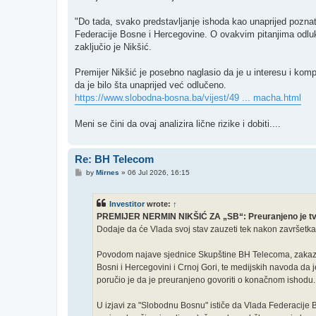
"Do tada, svako predstavljanje ishoda kao unaprijed poznatog
Federacije Bosne i Hercegovine. O ovakvim pitanjima odluke 
zaključio je Nikšić.
Premijer Nikšić je posebno naglasio da je u interesu i kom
da je bilo šta unaprijed već odlučeno.
https://www.slobodna-bosna.ba/vijest/49 ... macha.html
Meni se čini da ovaj analizira lične rizike i dobiti....
Re: BH Telecom
P
by
Mirnes
»
06 Jul 2026, 16:15
o
s
t
Investitor
wrote:
↑
PREMIJER NERMIN NIKŠIĆ ZA „SB“: Preuranjeno je tvrdit
Dodaje da će Vlada svoj stav zauzeti tek nakon završetka s
Povodom najave sjednice Skupštine BH Telecoma, zakazan
Bosni i Hercegovini i Crnoj Gori, te medijskih navoda da 
poručio je da je preuranjeno govoriti o konačnom ishodu.
U izjavi za "Slobodnu Bosnu" ističe da Vlada Federacije 