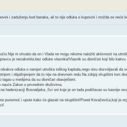
povini i zaduženju kod banaka, ali to nije odluka o kupovini i možda se neće ku
odlučio.Nije ni shvatio da on i Vlada ne mogu nikome naložiti aktivnosti na utr
avcu je nezakonita,bez odluke vlasnika!Vlasnik su dioničari koji bilo kakvu
nikakva odluka o namjeri utroška tolikog kapitala,nego nisu dozvoljavali da 
jetnjom i objašnjenjem da to nije na dnevnom redu.Na zdnjoj skupštini tom dio
no lagao u medijima da su dioničari obavješteni.
o nauće Zakon o privrednim društvima.
na hadenizaciji Bosnalijeka.,Svi oni koje je on tada podržavao su kasnije o
kome punomoć i upute kako će glasati na skupštini!Pored Kovačevića,koji je org
ci!