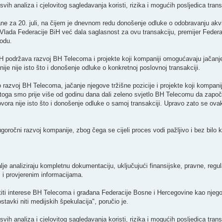
ih analiza i cjelovitog sagledavanja koristi, rizika i mogućih posljedica trans
 za 20. juli, na čijem je dnevnom redu donošenje odluke o odobravanju akvi
e Vlada Federacije BiH već dala saglasnost za ovu transakciju, premijer Feder
hodu.
H podržava razvoj BH Telecoma i projekte koji kompaniji omogućavaju jačanje 
je nije isto što i donošenje odluke o konkretnoj poslovnoj transakciji.
razvoj BH Telecoma, jačanje njegove tržišne pozicije i projekte koji kompanij
g toga smo prije više od godinu dana dali zeleno svjetlo BH Telecomu da zapo
ora nije isto što i donošenje odluke o samoj transakciji. Upravo zato se ovak
ugoročni razvoj kompanije, zbog čega se cijeli proces vodi pažljivo i bez bilo k
je analiziraju kompletnu dokumentaciju, uključujući finansijske, pravne, regula
 i provjerenim informacijama.
štiti interese BH Telecoma i građana Federacije Bosne i Hercegovine kao njeg
tavki niti medijskih špekulacija", poručio je.
ih analiza i cjelovitog sagledavanja koristi, rizika i mogućih posljedica trans