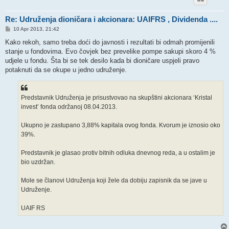
Re: Udruženja dioničara i akcionara: UAIFRS , Dividenda ....
P
10 Apr 2013, 21:42
o
s
Kako rekoh, samo treba doći do javnosti i rezultati bi odmah promijenili
t
stanje u fondovima. Evo čovjek bez prevelike pompe sakupi skoro 4 %
udjele u fondu. Šta bi se tek desilo kada bi dioničare uspjeli pravo
potaknuti da se okupe u jedno udruženje.
Predstavnik Udruženja je prisustvovao na skupštini akcionara ‘Kristal
invest’ fonda održanoj 08.04.2013.
Ukupno je zastupano 3,88% kapitala ovog fonda. Kvorum je iznosio oko
39%.
Predstavnik je glasao protiv bitnih odluka dnevnog reda, a u ostalim je
bio uzdržan.
Mole se članovi Udruženja koji žele da dobiju zapisnik da se jave u
Udruženje.
UAIF RS