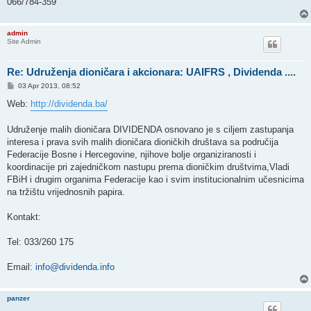
066/784-359
admin
Site Admin
Re: Udruženja dioničara i akcionara: UAIFRS , Dividenda ....
P
03 Apr 2013, 08:52
o
s
Web:
http://dividenda.ba/
t
Udruženje malih dioničara DIVIDENDA osnovano je s ciljem zastupanja
interesa i prava svih malih dioničara dioničkih društava sa područija
Federacije Bosne i Hercegovine, njihove bolje organiziranosti i
koordinacije pri zajedničkom nastupu prema dioničkim društvima,Vladi
FBiH i drugim organima Federacije kao i svim institucionalnim učesnicima
na tržištu vrijednosnih papira.
Kontakt:
Tel: 033/260 175
Email:
info@dividenda.info
panzer