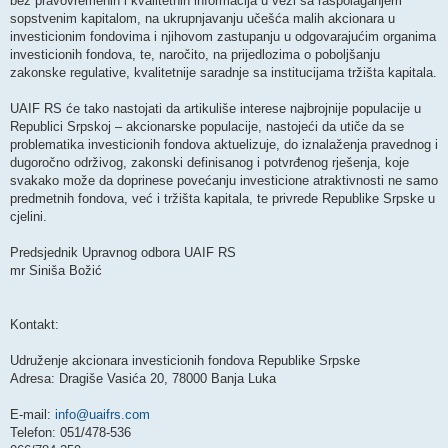
bez pravovremenih i kvalitetnih informacija u vezi sa raspolaganjem
sopstvenim kapitalom, na ukrupnjavanju učešća malih akcionara u
investicionim fondovima i njihovom zastupanju u odgovarajućim organima
investicionih fondova, te, naročito, na prijedlozima o poboljšanju
zakonske regulative, kvalitetnije saradnje sa institucijama tržišta kapitala.
UAIF RS će tako nastojati da artikuliše interese najbrojnije populacije u
Republici Srpskoj – akcionarske populacije, nastojeći da utiče da se
problematika investicionih fondova aktuelizuje, do iznalaženja pravednog i
dugoročno održivog, zakonski definisanog i potvrđenog rješenja, koje
svakako može da doprinese povećanju investicione atraktivnosti ne samo
predmetnih fondova, već i tržišta kapitala, te privrede Republike Srpske u
cjelini.
Predsjednik Upravnog odbora UAIF RS
mr Siniša Božić
Kontakt:
Udruženje akcionara investicionih fondova Republike Srpske
Adresa: Dragiše Vasića 20, 78000 Banja Luka
E-mail:
info@uaifrs.com
Telefon: 051/478-536