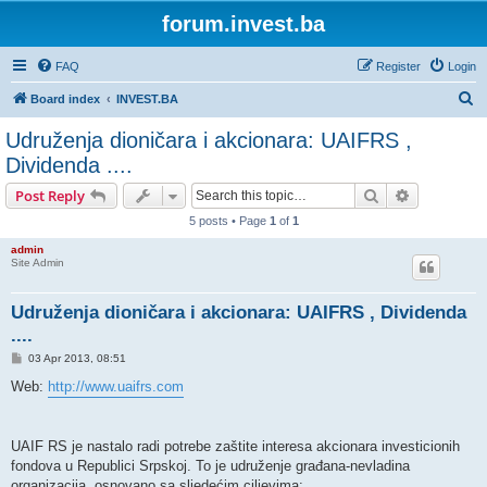
forum.invest.ba
FAQ
Register
Login
S
Board index
INVEST.BA
e
Udruženja dioničara i akcionara: UAIFRS ,
a
Dividenda ....
r
Search
Advanced s
Post Reply
c
5 posts • Page
1
of
1
h
admin
Site Admin
Udruženja dioničara i akcionara: UAIFRS , Dividenda
....
P
03 Apr 2013, 08:51
o
s
Web:
http://www.uaifrs.com
t
UAIF RS je nastalo radi potrebe zaštite interesa akcionara investicionih
fondova u Republici Srpskoj. To je udruženje građana-nevladina
organizacija, osnovano sa sljedećim ciljevima: