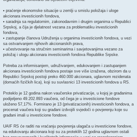
• praćenje ekonomske situacije u zemlji u smislu položaja i uloge
akcionara investicionih fondova,
• saradnja sa regulatornim, zakonodavnim i drugim organima u Republici
Srpskoj, a čija je djelatnost vezana za problematiku investicionih
fondova,
• zastupanje članova Udruženja u organima investicionih fondova, u vezi
sa ostvarivanjem njihovih akcionarskih prava,
• učestvovanje na stručnim seminarima i savjetovanjima vezano za
položaj i ulogu akcionara investicionih fondova Republike Srpske.
Potreba za informisanjem, udruživanjem, edukovanjem i zastupanjem
akcionara investicionih fondova postaje sve više izražena, obzirom da u
Republici Srpskoj postoji preko 460.000 akcionara, uglavnom rezidenata
(domaćih fizičkih lica), koji su suvlasnici 13 investicionih fondova u RS.
Proteklo je 12 godina nakon vaučerske privatizacije, u kojoj je građanima
podijeljeno 49.202.893 vaučera, od čega je u investicione fondove
uloženo 57,17%. Formirano je 13 (privatizacionih) investicionih fondova, a
procenat vaučera koji su građani izdvojili svjedoči o povjerenju koje su
građani imali u investicione fondove.
UAIF RS će raditi na vraćanju povjerenja ulagača u investicione fondove,
na edukovanju akcionara koji su za proteklih 12 godina uglavnom ostali