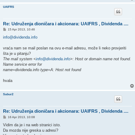
UAIFRS
Re: Udruženja dioničara i akcionara: UAIFRS , Dividenda ....
P
15 Apr 2013, 10:46
o
s
info@dividenda.info
t
vraća nam se mail poslan na ovu e-mail adresu, može li neko provjeriti
šta je u pitanju?
The mail system <
info@dividenda.info
>: Host or domain name not found.
Name service error for
name=dividenda.info type=A: Host not found
hvala
Sabur2
Re: Udruženja dioničara i akcionara: UAIFRS , Dividenda ....
P
16 Apr 2013, 10:08
o
s
Vidim da je i na web stranici isto.
t
Da mozda nije greska u adresi?