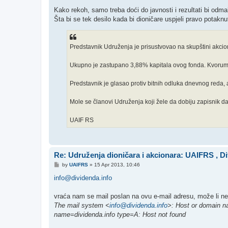
o
s
Kako rekoh, samo treba doći do javnosti i rezultati bi odm
t
Šta bi se tek desilo kada bi dioničare uspjeli pravo potakn
Predstavnik Udruženja je prisustvovao na skupštini akcion
Ukupno je zastupano 3,88% kapitala ovog fonda. Kvorum
Predstavnik je glasao protiv bitnih odluka dnevnog reda, a
Mole se članovi Udruženja koji žele da dobiju zapisnik d
UAIF RS
Re: Udruženja dioničara i akcionara: UAIFRS , Div
P
by
UAIFRS
»
15 Apr 2013, 10:46
o
s
info@dividenda.info
t
vraća nam se mail poslan na ovu e-mail adresu, može li neko
The mail system <
info@dividenda.info
>: Host or domain n
name=dividenda.info type=A: Host not found