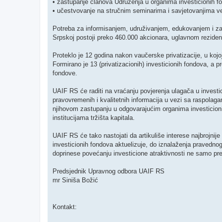
• zastupanje članova Udruženja u organima investicionih fo
• učestvovanje na stručnim seminarima i savjetovanjima ve
Potreba za informisanjem, udruživanjem, edukovanjem i zas
Srpskoj postoji preko 460.000 akcionara, uglavnom rezidenat
Proteklo je 12 godina nakon vaučerske privatizacije, u koj
Formirano je 13 (privatizacionih) investicionih fondova, a p
fondove.
UAIF RS će raditi na vraćanju povjerenja ulagača u investi
pravovremenih i kvalitetnih informacija u vezi sa raspola
njihovom zastupanju u odgovarajućim organima investicionih 
institucijama tržišta kapitala.
UAIF RS će tako nastojati da artikuliše interese najbrojnij
investicionih fondova aktuelizuje, do iznalaženja pravedno
doprinese povećanju investicione atraktivnosti ne samo pred
Predsjednik Upravnog odbora UAIF RS
mr Siniša Božić
Kontakt: