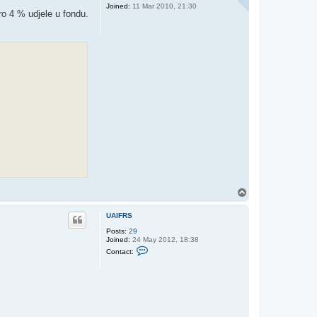
Joined:
11 Mar 2010, 21:30
ro 4 % udjele u fondu.
T
o
p
UAIFRS
Posts:
29
Joined:
24 May 2012, 18:38
C
Contact:
o
n
t
a
c
t
U
A