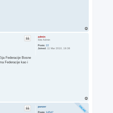
T
o
p
admin
Site Admin
Posts:
22
Joined:
11 Mar 2010, 19:38
čija Federacije Bosne
ima Federacije kao i
T
o
p
panzer
Posts:
14547