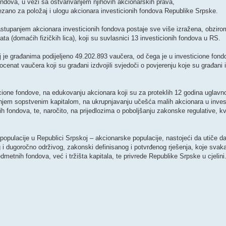
ndova, u vezi sa ostvarivanjem njihovih akcionarskih prava,
zano za položaj i ulogu akcionara investicionih fondova Republike Srpske.
tupanjem akcionara investicionih fondova postaje sve više izražena, obziro
a (domaćih fizičkih lica), koji su suvlasnici 13 investicionih fondova u RS.
oj je građanima podijeljeno 49.202.893 vaučera, od čega je u investicione fo
rocenat vaučera koji su građani izdvojili svjedoči o povjerenju koje su građani 
cione fondove, na edukovanju akcionara koji su za proteklih 12 godina uglavn
ganjem sopstvenim kapitalom, na ukrupnjavanju učešća malih akcionara u inves
fondova, te, naročito, na prijedlozima o poboljšanju zakonske regulative, kva
e populacije u Republici Srpskoj – akcionarske populacije, nastojeći da utiče d
g i dugoročno održivog, zakonski definisanog i potvrđenog rješenja, koje sva
metnih fondova, već i tržišta kapitala, te privrede Republike Srpske u cjelini