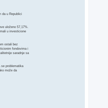
m da u Republici
ndove uloženo 57,17%.
imali u investicione
om ostali bez
ticionim fondovima i
litetnije saradnje sa
a se problematika
kako može da
.