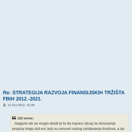
Re: STRATEGIJA RAZVOJA FINANSIJSKIH TRŽIŠTA
FBIH 2012.-2021.
P
12 Oct 2012, 10:39
o
s
t
122 wrote:
...Najgore sto se moglo desiti je to da najveci uticaj na donosenje
propisa imaju duf-ovi, koji su osnovni razlog unistavanja fondova, a da