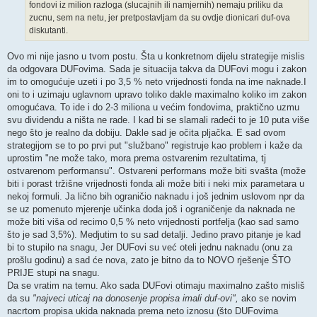
fondovi iz milion razloga (slucajnih ili namjernih) nemaju priliku da
zucnu, sem na netu, jer pretpostavljam da su ovdje dionicari duf-ova
diskutanti.
Ovo mi nije jasno u tvom postu. Šta u konkretnom dijelu strategije mislis
da odgovara DUFovima. Sada je situacija takva da DUFovi mogu i zakon
im to omogućuje uzeti i po 3,5 % neto vrijednosti fonda na ime naknade.I
oni to i uzimaju uglavnom upravo toliko dakle maximalno koliko im zakon
omogućava. To ide i do 2-3 miliona u većim fondovima, praktično uzmu
svu dividendu a ništa ne rade. I kad bi se slamali radeći to je 10 puta više
nego što je realno da dobiju. Dakle sad je očita pljačka. E sad ovom
strategijom se to po prvi put "službano" registruje kao problem i kaže da
uprostim "ne može tako, mora prema ostvarenim rezultatima, tj
ostvarenom performansu". Ostvareni performans može biti svašta (može
biti i porast tržišne vrijednosti fonda ali može biti i neki mix parametara u
nekoj formuli. Ja lično bih ograničio naknadu i još jednim uslovom npr da
se uz pomenuto mjerenje učinka doda još i ograničenje da naknada ne
može biti viša od recimo 0,5 % neto vrijednosti portfelja (kao sad samo
što je sad 3,5%). Medjutim to su sad detalji. Jedino pravo pitanje je kad
bi to stupilo na snagu, Jer DUFovi su već oteli jednu naknadu (onu za
prošlu godinu) a sad će nova, zato je bitno da to NOVO rješenje ŠTO
PRIJE stupi na snagu.
Da se vratim na temu. Ako sada DUFovi otimaju maximalno zašto misliš
da su
"najveci uticaj na donosenje propisa imali duf-ovi",
ako se novim
nacrtom propisa ukida naknada prema neto iznosu (što DUFovima