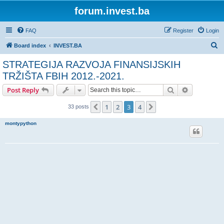
forum.invest.ba
FAQ
Register
Login
S
Board index
INVEST.BA
e
STRATEGIJA RAZVOJA FINANSIJSKIH
a
TRŽIŠTA FBIH 2012.-2021.
r
Search
Advanced s
Post Reply
c
h
1
2
3
4
Previous
Next
33 posts
montypython