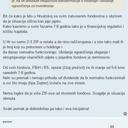
je, da se predlaže mogućnost transformacije u holdinge i ukidanje
ograničenja za investiranje.
Bit će kako je bilo u Hrvatskoj sa svim zatvorenim fondovima s obzirom
da je situacija slična kao jaje jajetu.
Kako kasnimo u svim fazama 7-8 godina tako je u financijskoj regulativi i
tržištu kapitala.
U Hr su samo 2-3 ZIF-a ostala a da nisu raščerupana i a isto tako mali ih
je broj koji su pretvoreni u holdinge i
da danas normalno funkcioniraju. Ukidanje ograničenja ulaganja i
okrupnjavanje vlasničkih udjela u pojedine fondove je neminovno.
Od svih fondova, FBiH i RS, opstat (čitaj preživit) će ih manje od 5-6 kroz
narednih 7-8 godina.
Neki su premali i nemaju prihoda od dividende da bi normalno funkcionirali
a ovi što imaju (tipa Zepter) izvlače na sve strane.
Nema logike da je više ZIF-ova od otvorenih fondova. Svagdje je situacija
obrnuta.
Svaki pomak je dobrodošao pa tako i ova inicijativa!
panzer