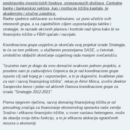
predstavnike investicijskih fondova, osiguravajućih društava, Centralne
banke i bankarskog sektora, kao i institucije tržišta kapitala, te
akademske i stručne zajednice.
Radne sjednice održavane su kontinuirano, uz puno učešće svih
interesnih grupa, a sa zajedničkim ciljem uspostavljanja taktike i
strategije, te razrade akcionih planova i kontrole nad njima kako bi se
finansijsko tržište u FBiH ojačalo i razvijalo.
Koordinaciona grupa uspješno je okončala ovaj projekat izrade Strategije,
te će se tom prilikom, u službenim prostorijama SASE, u četvrtak,
simbolično obilježiti okončanje uspješnog rada manjom svečanošću.
"Izuzetno nam je drago da smo domaćini ovakvom jednom projektu, a
posebno nam je zadovoljstvo činjenica da je rad koordinacione grupe
ispunio cilj radi kojeg je i uspostavljen, a to je dugoročni, kvalitetan plan
za rast i razvoj finansijskog tržišta", rekao je Almir Mirica, izvršni direktor
Sarajevske berze i jedan od aktivnih članova koordinacione grupe za
izradu "Strategije 2012-2021".
Prema njegovim riječima, razvoj domaćeg finansijskog tržišta je od
presudnog značaja za finansiranje ekonomskog oporavka naše zemlje.
Snažno i efikasno finansijsko tržište, u svom sastavu heterogeno, može
da obavlja svoju bitnu funkciju, a to je efikasna alokacija ograničenih
resursa u ekonomiji.