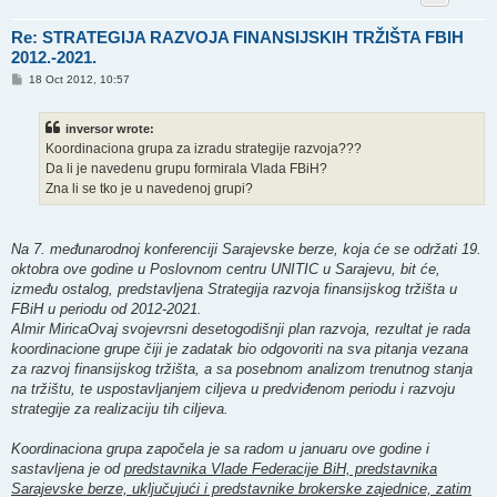
Re: STRATEGIJA RAZVOJA FINANSIJSKIH TRŽIŠTA FBIH
2012.-2021.
P
18 Oct 2012, 10:57
o
s
t
inversor wrote:
Koordinaciona grupa za izradu strategije razvoja???
Da li je navedenu grupu formirala Vlada FBiH?
Zna li se tko je u navedenoj grupi?
Na 7. međunarodnoj konferenciji Sarajevske berze, koja će se održati 19.
oktobra ove godine u Poslovnom centru UNITIC u Sarajevu, bit će,
između ostalog, predstavljena Strategija razvoja finansijskog tržišta u
FBiH u periodu od 2012-2021.
Almir MiricaOvaj svojevrsni desetogodišnji plan razvoja, rezultat je rada
koordinacione grupe čiji je zadatak bio odgovoriti na sva pitanja vezana
za razvoj finansijskog tržišta, a sa posebnom analizom trenutnog stanja
na tržištu, te uspostavljanjem ciljeva u predviđenom periodu i razvoju
strategije za realizaciju tih ciljeva.
Koordinaciona grupa započela je sa radom u januaru ove godine i
sastavljena je od
predstavnika Vlade Federacije BiH, predstavnika
Sarajevske berze, uključujući i predstavnike brokerske zajednice, zatim