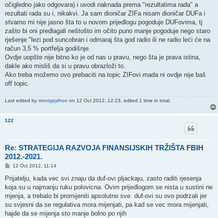
očigledno jako odgovara) i uvodi naknada prema "rezultatima rada" a
rezultati rada su i, nikakvi. Ja sam dioničar ZIFa nisam dioničar DUFa i
stvarno mi nije jasno šta to u novom prijedlogu pogoduje DUFovima, tj
zašto bi oni predlagali neštošto im očito puno manje pogoduje nego staro
rješenje "lezi pod suncobran i odmaraj šta god radio ili ne radio leći će na
račun 3,5 % portfelja godišnje.
Ovdje uopšte nije bitno ko je od nas u pravu, nego šta je prava istina,
dakle ako misliš da si u pravu obrazloži to.
Ako treba možemo ovo prebaciti na topic ZIFovi mada ni ovdje nije baš
off topic.
Last edited by
montypython
on 12 Oct 2012, 12:23, edited 1 time in total.
122
Re: STRATEGIJA RAZVOJA FINANSIJSKIH TRŽIŠTA FBIH
2012.-2021.
P
12 Oct 2012, 11:14
o
s
Prijatelju, kada vec svi znaju da duf-ovi pljackaju, zasto raditi rjesenja
t
koja su u najmanju ruku polovicna. Ovim prijedlogom se nista u sustini ne
mjenja, a trebalo bi promijeniti apsolutno sve. duf-ovi su ovo podrzali jer
su svjesni da se regulativa mora mijenjati, pa kad se vec mora mijenjati,
hajde da se mijenja sto manje bolno po njih