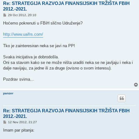
Re: STRATEGIJA RAZVOJA FINANSIJSKIH TRŽIŠTA FBIH
2012.-2021.
P
29 Oct 2012, 20:10
o
s
Hoćemo pokrenuti u FBiH slično Udruženje?
t
http://www.uaifrs.com/
Tko je zainteresiran neka se javi na PP!
Svaka inicijativa je dobrodošla.
Oni sa stavom kako se ne može ništa uraditi neka se ne javljaju i neka i
dalje navijaju, za jedne ili za druge (ovisno o svom interesu).
Pozdrav svima...
panzer
Re: STRATEGIJA RAZVOJA FINANSIJSKIH TRŽIŠTA FBIH
2012.-2021.
P
12 Nov 2012, 21:27
o
s
Imam par pitanja:
t