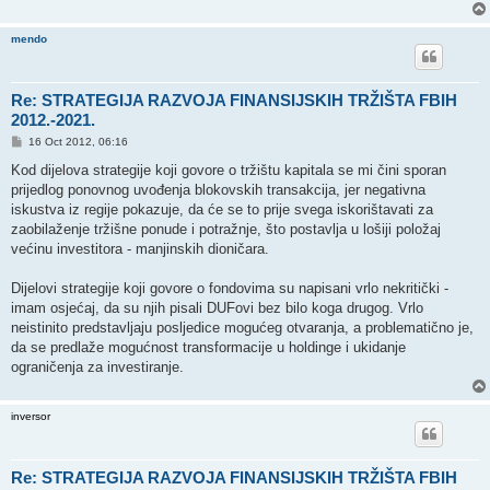
mendo
Re: STRATEGIJA RAZVOJA FINANSIJSKIH TRŽIŠTA FBIH
2012.-2021.
P
16 Oct 2012, 06:16
o
s
Kod dijelova strategije koji govore o tržištu kapitala se mi čini sporan
t
prijedlog ponovnog uvođenja blokovskih transakcija, jer negativna
iskustva iz regije pokazuje, da će se to prije svega iskorištavati za
zaobilaženje tržišne ponude i potražnje, što postavlja u lošiji položaj
većinu investitora - manjinskih dioničara.
Dijelovi strategije koji govore o fondovima su napisani vrlo nekritički -
imam osjećaj, da su njih pisali DUFovi bez bilo koga drugog. Vrlo
neistinito predstavljaju posljedice mogućeg otvaranja, a problematično je,
da se predlaže mogućnost transformacije u holdinge i ukidanje
ograničenja za investiranje.
inversor
Re: STRATEGIJA RAZVOJA FINANSIJSKIH TRŽIŠTA FBIH