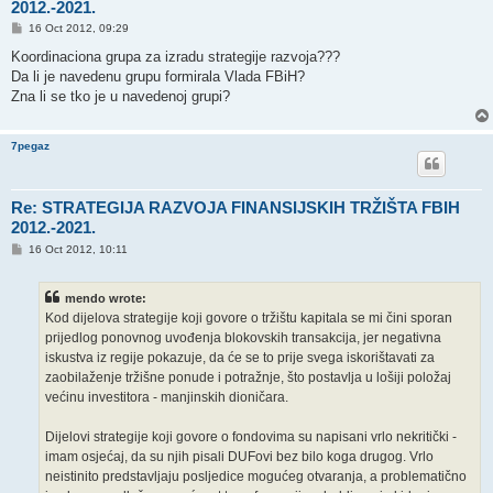
2012.-2021.
P
16 Oct 2012, 09:29
o
s
Koordinaciona grupa za izradu strategije razvoja???
t
Da li je navedenu grupu formirala Vlada FBiH?
Zna li se tko je u navedenoj grupi?
7pegaz
Re: STRATEGIJA RAZVOJA FINANSIJSKIH TRŽIŠTA FBIH
2012.-2021.
P
16 Oct 2012, 10:11
o
s
t
mendo wrote:
Kod dijelova strategije koji govore o tržištu kapitala se mi čini sporan
prijedlog ponovnog uvođenja blokovskih transakcija, jer negativna
iskustva iz regije pokazuje, da će se to prije svega iskorištavati za
zaobilaženje tržišne ponude i potražnje, što postavlja u lošiji položaj
većinu investitora - manjinskih dioničara.
Dijelovi strategije koji govore o fondovima su napisani vrlo nekritički -
imam osjećaj, da su njih pisali DUFovi bez bilo koga drugog. Vrlo
neistinito predstavljaju posljedice mogućeg otvaranja, a problematično