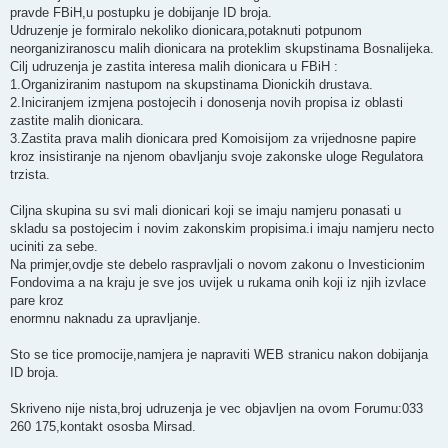
t
pravde FBiH,u postupku je dobijanje ID broja.
Udruzenje je formiralo nekoliko dionicara,potaknuti potpunom
neorganiziranoscu malih dionicara na proteklim skupstinama Bosnalijeka.
Cilj udruzenja je zastita interesa malih dionicara u FBiH :
1.Organiziranim nastupom na skupstinama Dionickih drustava.
2.Iniciranjem izmjena postojecih i donosenja novih propisa iz oblasti
zastite malih dionicara.
3.Zastita prava malih dionicara pred Komoisijom za vrijednosne papire
kroz insistiranje na njenom obavljanju svoje zakonske uloge Regulatora
trzista.
Ciljna skupina su svi mali dionicari koji se imaju namjeru ponasati u
skladu sa postojecim i novim zakonskim propisima.i imaju namjeru necto
uciniti za sebe.
Na primjer,ovdje ste debelo raspravljali o novom zakonu o Investicionim
Fondovima a na kraju je sve jos uvijek u rukama onih koji iz njih izvlace
pare kroz
enormnu naknadu za upravljanje.
Sto se tice promocije,namjera je napraviti WEB stranicu nakon dobijanja
ID broja.
Skriveno nije nista,broj udruzenja je vec objavljen na ovom Forumu:033
260 175,kontakt ososba Mirsad.