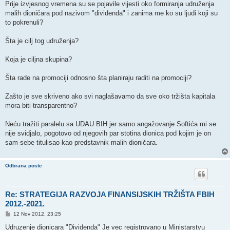
Prije izvjesnog vremena su se pojavile vijesti oko formiranja udruženja
malih dioničara pod nazivom "dividenda" i zanima me ko su ljudi koji su
to pokrenuli?
Šta je cilj tog udruženja?
Koja je ciljna skupina?
Šta rade na promociji odnosno šta planiraju raditi na promociji?
Zašto je sve skriveno ako svi naglašavamo da sve oko tržišta kapitala
mora biti transparentno?
Neću tražiti paralelu sa UDAU BIH jer samo angažovanje Softića mi se
nije svidjalo, pogotovo od njegovih par stotina dionica pod kojim je on
sam sebe titulisao kao predstavnik malih dioničara.
Odbrana poste
Re: STRATEGIJA RAZVOJA FINANSIJSKIH TRŽIŠTA FBIH
2012.-2021.
P
12 Nov 2012, 23:25
o
s
Udruzenje dionicara "Dividenda" Je vec registrovano u Ministarstvu