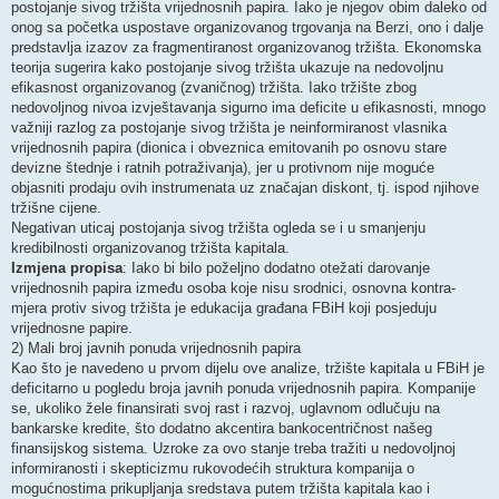
postojanje sivog tržišta vrijednosnih papira. Iako je njegov obim daleko od
onog sa početka uspostave organizovanog trgovanja na Berzi, ono i dalje
predstavlja izazov za fragmentiranost organizovanog tržišta. Ekonomska
teorija sugerira kako postojanje sivog tržišta ukazuje na nedovoljnu
efikasnost organizovanog (zvaničnog) tržišta. Iako tržište zbog
nedovoljnog nivoa izvještavanja sigurno ima deficite u efikasnosti, mnogo
važniji razlog za postojanje sivog tržišta je neinformiranost vlasnika
vrijednosnih papira (dionica i obveznica emitovanih po osnovu stare
devizne štednje i ratnih potraživanja), jer u protivnom nije moguće
objasniti prodaju ovih instrumenata uz značajan diskont, tj. ispod njihove
tržišne cijene.
Negativan uticaj postojanja sivog tržišta ogleda se i u smanjenju
kredibilnosti organizovanog tržišta kapitala.
Izmjena propisa
: Iako bi bilo poželjno dodatno otežati darovanje
vrijednosnih papira između osoba koje nisu srodnici, osnovna kontra-
mjera protiv sivog tržišta je edukacija građana FBiH koji posjeduju
vrijednosne papire.
2) Mali broj javnih ponuda vrijednosnih papira
Kao što je navedeno u prvom dijelu ove analize, tržište kapitala u FBiH je
deficitarno u pogledu broja javnih ponuda vrijednosnih papira. Kompanije
se, ukoliko žele finansirati svoj rast i razvoj, uglavnom odlučuju na
bankarske kredite, što dodatno akcentira bankocentričnost našeg
finansijskog sistema. Uzroke za ovo stanje treba tražiti u nedovoljnoj
informiranosti i skepticizmu rukovodećih struktura kompanija o
mogućnostima prikupljanja sredstava putem tržišta kapitala kao i