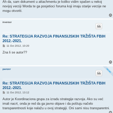
s
Ah da, sam dokument u attachmentu je koliko vidim spašen u nekoj
t
novijoj verziji Worda te ga posjetioci foruma koji imaju starije verzije ne
mogu otvoriti.
inversor
Re: STRATEGIJA RAZVOJA FINANSIJSKIH TRŽIŠTA FBIH
2012.-2021.
P
11 Oct 2012, 10:20
o
s
Zna li se autor??
t
panzer
Re: STRATEGIJA RAZVOJA FINANSIJSKIH TRŽIŠTA FBIH
2012.-2021.
P
11 Oct 2012, 13:12
o
s
Autor je Koordinaciona grupa za izradu strategije razvoja. Ako su već
t
imali nacrt, onda je red da ga javno objave i da poštuju načelo
transparentnosti koje nalažu u ovoj strategiji. Oni sami nisu transparentni.