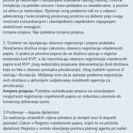
prostor je nedovoljan i neispunjava standarde radnog mjesta), mrežne
instalacije za potrebe servera i baze podataka su neadekvatne, a prostor
za arhivu je nedovoljan. Rješenje ovog problema vidi se u nabavci
adekvatnog i funkcionalnog poslovnog prostora sa dobrom prije svega
mrežnom komunikacijom i obezbjeđenim neprekidnim napajanjem
električnom energijom
Izmjene propisa: Nije potrebna izmjena propisa.
2. Emitenti ne ispunjavaju obaveze registracije i prijave podataka
Dioničarska društva imaju zakonsku obavezu registracije vrijednosnih
papira. U praksi je prisutna pojava da se društva upisuju u registar
emitenata kod KVP, a da neizvršavaju obavezu registriranja vrijednosnih
papira kod RVP zbog nedostatka propisane dokumentacije (kod društava
koja su bila u obavezi postupka privatizacije), zbog sudskih sporova ili
stečaja i likvidacije. Mišljenja smo da je rješenje problema registracije
ovih društava u aktivnijem sudjelovanju ovlaštenih agencija za
privatizaciju.
Izmjene propisa:
Potrebno usklađivanje propisa sa ostavljanjem
mogućnosti registracije vrijednosnih papira uz oobustavu prometa do
konačnog rješavanja spora.
3.Proširenje – dopuna djelatnosti
Za realizaciju strateških ciljeva potrebno je donijeti novi ili dopuniti
postojeći Zakon o Registru vrijednosnih papira, kojim bi se proširila
djelatnost Registra u smislu obavljanja poslova platnog agenta pri isplati