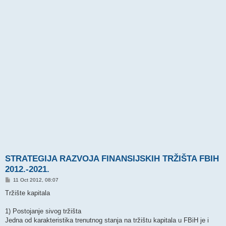
STRATEGIJA RAZVOJA FINANSIJSKIH TRŽIŠTA FBIH
2012.-2021.
P
11 Oct 2012, 08:07
o
s
Tržište kapitala
t
1) Postojanje sivog tržišta
Jedna od karakteristika trenutnog stanja na tržištu kapitala u FBiH je i