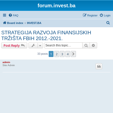
forum.invest.ba
FAQ
Register
Login
S
Board index
INVEST.BA
e
STRATEGIJA RAZVOJA FINANSIJSKIH
a
TRŽIŠTA FBIH 2012.-2021.
r
Search
Advanced s
Post Reply
c
h
1
2
3
4
Next
33 posts
admin
Site Admin