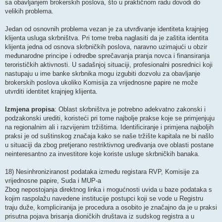
sa obavljanjem brokerskih poslova, što u praktičnom radu dovodi do
velikih problema.
Jedan od osnovnih problema vezan je za utvrđivanje identiteta krajnjeg
klijenta usluga skrbništva. Pri tome treba naglasiti da je zaštita identita
klijenta jedna od osnova skrbničkih poslova, naravno uzimajući u obzir
međunarodne principe i odredbe sprečavanja pranja novca i finansiranja
terorističkih aktivnosti. U sadašnjoj situaciji, profesionalni posrednici koji
nastupaju u ime banke skrbnika mogu izgubiti dozvolu za obavljanje
brokerskih poslova ukoliko Komisija za vrijednosne papire ne može
utvrditi identitet krajnjeg klijenta.
Izmjena propisa
: Oblast skrbništva je potrebno adekvatno zakonski i
podzakonski urediti, koristeći pri tome najbolje prakse koje se primjenjuju
na regionalnim ali i razvijenim tržištima. Identificiranje i primjena najboljih
praksi je od suštinskog značaja kako se naše tržište kapitala ne bi našlo
u situaciji da zbog pretjerano restriktivnog uređivanja ove oblasti postane
neinteresantno za investitore koje koriste usluge skrbničkih banaka.
18) Nesinhroniziranost podataka između registara RVP, Komisije za
vrijednosne papire, Suda i MUP-a
Zbog nepostojanja direktnog linka i mogućnosti uvida u baze podataka s
kojim raspolažu navedene institucije postupci koji se vode u Registru
traju duže, kompliciranija je procedura a osobito je značajno da je u praksi
prisutna pojava brisanja dioničkih društava iz sudskog registra a u