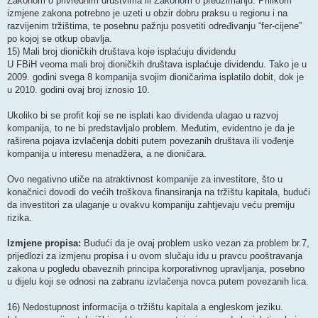
Zakonom o privrednim društvima ili Zakonom o preuzimanju. Prilikom
izmjene zakona potrebno je uzeti u obzir dobru praksu u regionu i na
razvijenim tržištima, te posebnu pažnju posvetiti određivanju “fer-cijene”
po kojoj se otkup obavlja.
15) Mali broj dioničkih društava koje isplaćuju dividendu
U FBiH veoma mali broj dioničkih društava isplaćuje dividendu. Tako je u
2009. godini svega 8 kompanija svojim dioničarima isplatilo dobit, dok je
u 2010. godini ovaj broj iznosio 10.
Ukoliko bi se profit koji se ne isplati kao dividenda ulagao u razvoj
kompanija, to ne bi predstavljalo problem. Međutim, evidentno je da je
raširena pojava izvlačenja dobiti putem povezanih društava ili vođenje
kompanija u interesu menadžera, a ne dioničara.
Ovo negativno utiče na atraktivnost kompanije za investitore, što u
konačnici dovodi do većih troškova finansiranja na tržištu kapitala, budući
da investitori za ulaganje u ovakvu kompaniju zahtjevaju veću premiju
rizika.
Izmjene propisa:
Budući da je ovaj problem usko vezan za problem br.7,
prijedlozi za izmjenu propisa i u ovom slučaju idu u pravcu pooštravanja
zakona u pogledu obaveznih principa korporativnog upravljanja, posebno
u dijelu koji se odnosi na zabranu izvlačenja novca putem povezanih lica.
16) Nedostupnost informacija o tržištu kapitala a engleskom jeziku.