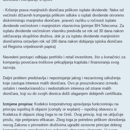
- Kršenje prava manjinskih dioničara prilikom isplate dividende: Neke od
većinski državnih kompanija prilikom odluke o isplati dividende otvoreno
diskriminiraju manjinske dioničare, praveći razliku u ročnosti isplate
dividende većinskom i manjinskim vlasnicima (primjer BH-Telecoma: Za
isplatu dividende većinskom vlasniku predviđa se rok od 30 dana nakon
održavanja skupštine društva, dok je za isplatu dividende manjinskim
dioničarima ostavljen rok od 180 dana nakon dobijanja spiska dioničara
od Registra vrijednosnih papira)
Navedeni postupci odbijaju portfolio i retail investitore, što u konačnici za
kompaniju povećava troškove prikupljanja kapitala i finansiranja svog
razvoja.
Daljni problem predstavlja i nepostojanje jakog i nezavisnog udruženja
koje zastupa interese malih dioničara. Ovo je prouzrokovano između
ostalim i needuciranošću i nedostatkom interesa od strane malih
dioničara, koji su do svojih dionica došli ulaganjem dobijenih certifikata.
Izmjene propisa:
Kodeksi korporativnog upravljanja funkcioniraju na
principu ispoštuj ili objasni (comply or explain) – ispoštuj obavezu iz
Kodeksa ili objasni zbog čega to ne činiš. Ovaj princip, koji ne uključuje
prisilu, nije pretjerano efikasan. Zbog toga je potrebno prilikom donošenja
novog Zakona o privrednim društvima ugraditi osnovne principe dobrog