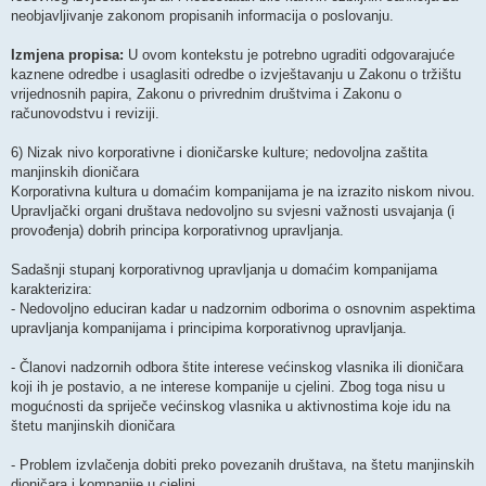
neobjavljivanje zakonom propisanih informacija o poslovanju.
Izmjena propisa:
U ovom kontekstu je potrebno ugraditi odgovarajuće
kaznene odredbe i usaglasiti odredbe o izvještavanju u Zakonu o tržištu
vrijednosnih papira, Zakonu o privrednim društvima i Zakonu o
računovodstvu i reviziji.
6) Nizak nivo korporativne i dioničarske kulture; nedovoljna zaštita
manjinskih dioničara
Korporativna kultura u domaćim kompanijama je na izrazito niskom nivou.
Upravljački organi društava nedovoljno su svjesni važnosti usvajanja (i
provođenja) dobrih principa korporativnog upravljanja.
Sadašnji stupanj korporativnog upravljanja u domaćim kompanijama
karakterizira:
- Nedovoljno educiran kadar u nadzornim odborima o osnovnim aspektima
upravljanja kompanijama i principima korporativnog upravljanja.
- Članovi nadzornih odbora štite interese većinskog vlasnika ili dioničara
koji ih je postavio, a ne interese kompanije u cjelini. Zbog toga nisu u
mogućnosti da spriječe većinskog vlasnika u aktivnostima koje idu na
štetu manjinskih dioničara
- Problem izvlačenja dobiti preko povezanih društava, na štetu manjinskih
dioničara i kompanije u cjelini