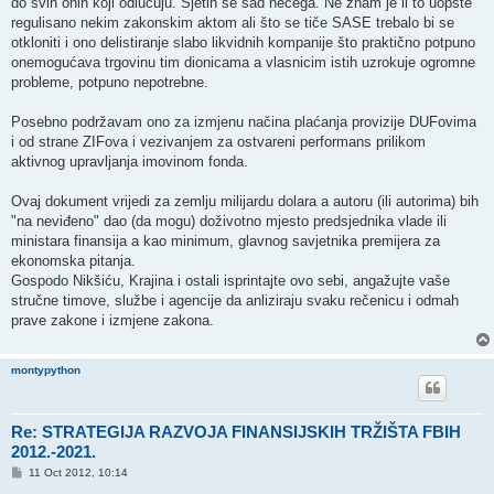
do svih onih koji odlučuju. Sjetih se sad nečega. Ne znam je li to uopšte
regulisano nekim zakonskim aktom ali što se tiče SASE trebalo bi se
otkloniti i ono delistiranje slabo likvidnih kompanije što praktično potpuno
onemogućava trgovinu tim dionicama a vlasnicim istih uzrokuje ogromne
probleme, potpuno nepotrebne.
Posebno podržavam ono za izmjenu načina plaćanja provizije DUFovima
i od strane ZIFova i vezivanjem za ostvareni performans prilikom
aktivnog upravljanja imovinom fonda.
Ovaj dokument vrijedi za zemlju milijardu dolara a autoru (ili autorima) bih
"na neviđeno" dao (da mogu) doživotno mjesto predsjednika vlade ili
ministara finansija a kao minimum, glavnog savjetnika premijera za
ekonomska pitanja.
Gospodo Nikšiću, Krajina i ostali isprintajte ovo sebi, angažujte vaše
stručne timove, službe i agencije da anliziraju svaku rečenicu i odmah
prave zakone i izmjene zakona.
montypython
Re: STRATEGIJA RAZVOJA FINANSIJSKIH TRŽIŠTA FBIH
2012.-2021.
P
11 Oct 2012, 10:14
o