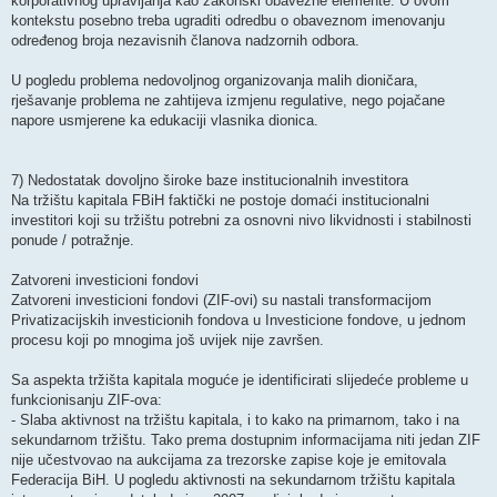
korporativnog upravljanja kao zakonski obavezne elemente. U ovom
kontekstu posebno treba ugraditi odredbu o obaveznom imenovanju
određenog broja nezavisnih članova nadzornih odbora.
U pogledu problema nedovoljnog organizovanja malih dioničara,
rješavanje problema ne zahtijeva izmjenu regulative, nego pojačane
napore usmjerene ka edukaciji vlasnika dionica.
7) Nedostatak dovoljno široke baze institucionalnih investitora
Na tržištu kapitala FBiH faktički ne postoje domaći institucionalni
investitori koji su tržištu potrebni za osnovni nivo likvidnosti i stabilnosti
ponude / potražnje.
Zatvoreni investicioni fondovi
Zatvoreni investicioni fondovi (ZIF-ovi) su nastali transformacijom
Privatizacijskih investicionih fondova u Investicione fondove, u jednom
procesu koji po mnogima još uvijek nije završen.
Sa aspekta tržišta kapitala moguće je identificirati slijedeće probleme u
funkcionisanju ZIF-ova:
- Slaba aktivnost na tržištu kapitala, i to kako na primarnom, tako i na
sekundarnom tržištu. Tako prema dostupnim informacijama niti jedan ZIF
nije učestvovao na aukcijama za trezorske zapise koje je emitovala
Federacija BiH. U pogledu aktivnosti na sekundarnom tržištu kapitala