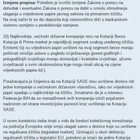
Izmjene propisa:
Potrebno je izvršiti izmjene Zakona o porezu na
dohodak i eventualno Zakona o porezu na dobit u smislu stimuliranja
ulaganja u vrijednosne papire javnog sektora na primarnom tržištu.
Na ovaj način bi se dio depozita koji stanovništvo drži u bankarskom
sistemu usmjerio u produktivnije namjene.
10) Najlikvidnije, većinski državne kompanije nisu na Kotaciji Berze
Kotacija ili Prime market je najvidljiviji segment svakog uređenog tržišta.
Emitenti čiji su vrijednosni papiri uvršteni na ovaj segment berze moraju
poštivati strožije uslove u pogledu izvještavanja (pored godišnjih i
polugodišnjih izvještaja moraju dostavljati i kvartalne izvještaje, ažurno
izvještavati o svim okolonostima koje mogu imati uticaj na cijene
vrijednosnih papira itd.).
Poražavajuća je činjenica da na Kotaciji SASE nisu uvrštene dionice niti
jedne kompanije u većinskom državnom vlasništvu, iako ovi vrijednosni
papiri spadaju u najlikvidnije na tržištu. Smatramo da je u interesu
Federacije BiH da se menadžment ovih kompanija izloži pojačanim
nadzorom od strane investicijske javnosti kroz uvrštenje na Kotaciju
SASE.
U ovom kontekstu treba imati u vidu da fondovi kolektivnog investiranja
sa područja Evropske unije smiju ulagati samo u dionice koje su uvrštene
na regulisana tržišta (regulated market). Uzimajući u obzir definiciju
regulisanih tržišta u legislativi EU, potrebno je istaći da jedino Kotacija