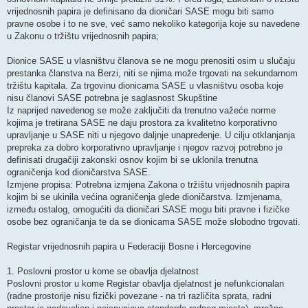
vrijednosnih papira je definisano da dioničari SASE mogu biti samo
pravne osobe i to ne sve, već samo nekoliko kategorija koje su navedene
u Zakonu o tržištu vrijednosnih papira;
Dionice SASE u vlasništvu članova se ne mogu prenositi osim u slučaju
prestanka članstva na Berzi, niti se njima može trgovati na sekundarnom
tržištu kapitala. Za trgovinu dionicama SASE u vlasništvu osoba koje
nisu članovi SASE potrebna je saglasnost Skupštine
Iz naprijed navedenog se može zaključiti da trenutno važeće norme
kojima je tretirana SASE ne daju prostora za kvalitetno korporativno
upravljanje u SASE niti u njegovo daljnje unapređenje. U cilju otklanjanja
prepreka za dobro korporativno upravljanje i njegov razvoj potrebno je
definisati drugačiji zakonski osnov kojim bi se uklonila trenutna
ograničenja kod dioničarstva SASE.
Izmjene propisa: Potrebna izmjena Zakona o tržištu vrijednosnih papira
kojim bi se ukinila većina ograničenja glede dioničarstva. Izmjenama,
između ostalog, omogućiti da dioničari SASE mogu biti pravne i fizičke
osobe bez ograničanja te da se dionicama SASE može slobodno trgovati.
Registar vrijednosnih papira u Federaciji Bosne i Hercegovine
1. Poslovni prostor u kome se obavlja djelatnost
Poslovni prostor u kome Registar obavlja djelatnost je nefunkcionalan
(radne prostorije nisu fizički povezane - na tri različita sprata, radni