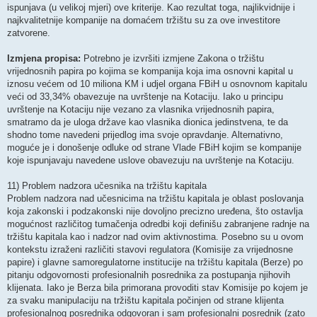
ispunjava (u velikoj mjeri) ove kriterije. Kao rezultat toga, najlikvidnije i
najkvalitetnije kompanije na domaćem tržištu su za ove investitore
zatvorene.
Izmjena propisa:
Potrebno je izvršiti izmjene Zakona o tržištu
vrijednosnih papira po kojima se kompanija koja ima osnovni kapital u
iznosu većem od 10 miliona KM i udjel organa FBiH u osnovnom kapitalu
veći od 33,34% obavezuje na uvrštenje na Kotaciju. Iako u principu
uvrštenje na Kotaciju nije vezano za vlasnika vrijednosnih papira,
smatramo da je uloga države kao vlasnika dionica jedinstvena, te da
shodno tome navedeni prijedlog ima svoje opravdanje. Alternativno,
moguće je i donošenje odluke od strane Vlade FBiH kojim se kompanije
koje ispunjavaju navedene uslove obavezuju na uvrštenje na Kotaciju.
11) Problem nadzora učesnika na tržištu kapitala
Problem nadzora nad učesnicima na tržištu kapitala je oblast poslovanja
koja zakonski i podzakonski nije dovoljno precizno uređena, što ostavlja
mogućnost različitog tumačenja odredbi koji definišu zabranjene radnje na
tržištu kapitala kao i nadzor nad ovim aktivnostima. Posebno su u ovom
kontekstu izraženi različiti stavovi regulatora (Komisije za vrijednosne
papire) i glavne samoregulatorne institucije na tržištu kapitala (Berze) po
pitanju odgovornosti profesionalnih posrednika za postupanja njihovih
klijenata. Iako je Berza bila primorana provoditi stav Komisije po kojem je
za svaku manipulaciju na tržištu kapitala počinjen od strane klijenta
profesionalnog posrednika odgovoran i sam profesionalni posrednik (zato