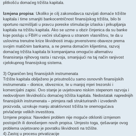
plitkošću domaćeg tržišta kapitala.
Izmjena propisa
: Ukoliko je cilj zakonodavca razvijati domaće tržište
kapitala i time smanjiti bankocentričnost finansijskog tržišta, bilo bi
oportuno razmišljati u pravcu poreske stimulacije izlaska i prikupljanja
kapitala na tržištu kapitala. Ako se uzme u obzir činjenica da su banke
koje posluju u FBiH u većini slučajeva u stranom vlasništvu, te da u
uslovima trenutne krize likvidnosti imaju prvenstveno obaveze prema
svojim matičnim bankama, a ne prema domaćim klijentima, razvoj
domaćeg tržišta kapitala bi kompanijama omogućio alternativu
finansiranja njihovog rasta i razvoja, smanjujući na taj način ranjivost
cjelokupnog finansijskog sistema.
3) Ograničen broj finansijskih instrumenata
Tržište kapitala obilježeno je prisutnošću samo osnovnih finansijskih
instrumenata – dionice, obveznice, te u manjoj mjeri trezorski i
komercijalni zapisi. Ovo stanje je uvjetovano niskim stepenom razvoja i
nedovoljnom likvidnošću domaćeg tržišta kapitala. Nedostatak naprednijih
finansijskih instrumenata – primjera radi strukturiranih i izvedenih
proizvoda, uzrokuje manju atraktivnost tržišta te onemogućava
privlačenje velikih investitora.
Izmjene propisa: Navedeni problem nije moguće otkloniti izmjenom
postojećih ili donošenjem novih propisa. Umjesto toga, rješavanje ovog
problema uvjetovano je povratku likvidnosti na tržište.
4) Zastoj u procesu privatizacije