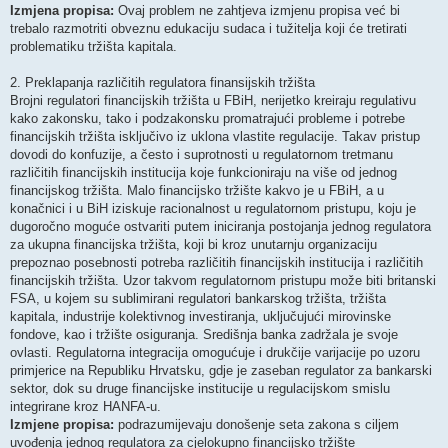
Izmjena propisa:
Ovaj problem ne zahtjeva izmjenu propisa već bi
trebalo razmotriti obveznu edukaciju sudaca i tužitelja koji će tretirati
problematiku tržišta kapitala.
2. Preklapanja različitih regulatora finansijskih tržišta
Brojni regulatori financijskih tržišta u FBiH, nerijetko kreiraju regulativu
kako zakonsku, tako i podzakonsku promatrajući probleme i potrebe
financijskih tržišta isključivo iz uklona vlastite regulacije. Takav pristup
dovodi do konfuzije, a često i suprotnosti u regulatornom tretmanu
različitih financijskih institucija koje funkcioniraju na više od jednog
financijskog tržišta. Malo financijsko tržište kakvo je u FBiH, a u
konačnici i u BiH iziskuje racionalnost u regulatornom pristupu, koju je
dugoročno moguće ostvariti putem iniciranja postojanja jednog regulatora
za ukupna financijska tržišta, koji bi kroz unutarnju organizaciju
prepoznao posebnosti potreba različitih financijskih institucija i različitih
financijskih tržišta. Uzor takvom regulatornom pristupu može biti britanski
FSA, u kojem su sublimirani regulatori bankarskog tržišta, tržišta
kapitala, industrije kolektivnog investiranja, uključujući mirovinske
fondove, kao i tržište osiguranja. Središnja banka zadržala je svoje
ovlasti. Regulatorna integracija omogućuje i drukčije varijacije po uzoru
primjerice na Republiku Hrvatsku, gdje je zaseban regulator za bankarski
sektor, dok su druge financijske institucije u regulacijskom smislu
integrirane kroz HANFA-u.
Izmjene propisa:
podrazumijevaju donošenje seta zakona s ciljem
uvođenja jednog regulatora za cjelokupno financijsko tržište