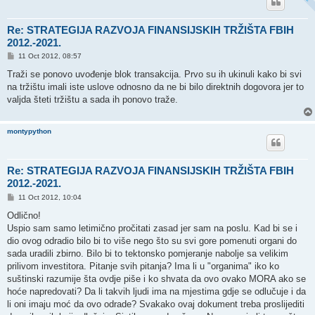
Re: STRATEGIJA RAZVOJA FINANSIJSKIH TRŽIŠTA FBIH
2012.-2021.
P
11 Oct 2012, 08:57
o
s
Traži se ponovo uvođenje blok transakcija. Prvo su ih ukinuli kako bi svi
t
na tržištu imali iste uslove odnosno da ne bi bilo direktnih dogovora jer to
valjda šteti tržištu a sada ih ponovo traže.
montypython
Re: STRATEGIJA RAZVOJA FINANSIJSKIH TRŽIŠTA FBIH
2012.-2021.
P
11 Oct 2012, 10:04
o
s
Odlično!
t
Uspio sam samo letimično pročitati zasad jer sam na poslu. Kad bi se i
dio ovog odradio bilo bi to više nego što su svi gore pomenuti organi do
sada uradili zbirno. Bilo bi to tektonsko pomjeranje nabolje sa velikim
prilivom investitora. Pitanje svih pitanja? Ima li u "organima" iko ko
suštinski razumije šta ovdje piše i ko shvata da ovo ovako MORA ako se
hoće napredovati? Da li takvih ljudi ima na mjestima gdje se odlučuje i da
li oni imaju moć da ovo odrade? Svakako ovaj dokument treba proslijediti