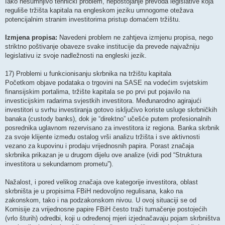
Iako nesumnjivo tehnički problem, nepostojanje prevoda legislative koja
reguliše tržišta kapitala na engleskom jeziku umnogome otežava
potencijalnim stranim investitorima pristup domaćem tržištu.
Izmjena propisa:
Navedeni problem ne zahtjeva izmjenu propisa, nego
striktno poštivanje obaveze svake institucije da prevede najvažniju
legislativu iz svoje nadležnosti na engleski jezik.
17) Problemi u funkcionisanju skrbnika na tržištu kapitala
Početkom objave podataka o trgovini na SASE na vodećim svjetskim
finansijskim portalima, tržište kapitala se po prvi put pojavilo na
investicijskim radarima svjestkih investitora. Međunarodno agirajući
investitori u svrhu investiranja gotovo isključivo koriste usluge skrbničkih
banaka (custody banks), dok je “direktno” učešće putem profesionalnih
posrednika uglavnom rezervisano za investitora iz regiona. Banka skrbnik
za svoje klijente između ostalog vrši analizu tržišta i sve aktivnosti
vezano za kupovinu i prodaju vrijednosnih papira. Porast značaja
skrbnika prikazan je u drugom dijelu ove analize (vidi pod “Struktura
investitora u sekundarnom prometu”).
Nažalost, i pored velikog značaja ove kategorije investitora, oblast
skrbništa je u propisima FBiH nedovoljno regulisana, kako na
zakonskom, tako i na podzakonskom nivou. U ovoj situaciji se od
Komisije za vrijednosne papire FBiH često traži tumačenje postojećih
(vrlo šturih) odredbi, koji u određenoj mjeri izjednačavaju pojam skrbništva