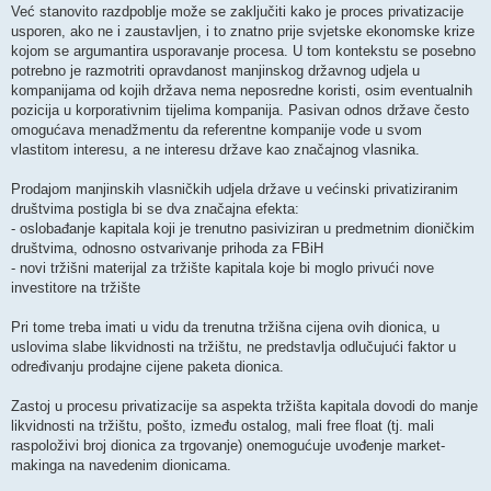
Već stanovito razdpoblje može se zaključiti kako je proces privatizacije
usporen, ako ne i zaustavljen, i to znatno prije svjetske ekonomske krize
kojom se argumantira usporavanje procesa. U tom kontekstu se posebno
potrebno je razmotriti opravdanost manjinskog državnog udjela u
kompanijama od kojih država nema neposredne koristi, osim eventualnih
pozicija u korporativnim tijelima kompanija. Pasivan odnos države često
omogućava menadžmentu da referentne kompanije vode u svom
vlastitom interesu, a ne interesu države kao značajnog vlasnika.
Prodajom manjinskih vlasničkih udjela države u većinski privatiziranim
društvima postigla bi se dva značajna efekta:
- oslobađanje kapitala koji je trenutno pasiviziran u predmetnim dioničkim
društvima, odnosno ostvarivanje prihoda za FBiH
- novi tržišni materijal za tržište kapitala koje bi moglo privući nove
investitore na tržište
Pri tome treba imati u vidu da trenutna tržišna cijena ovih dionica, u
uslovima slabe likvidnosti na tržištu, ne predstavlja odlučujući faktor u
određivanju prodajne cijene paketa dionica.
Zastoj u procesu privatizacije sa aspekta tržišta kapitala dovodi do manje
likvidnosti na tržištu, pošto, između ostalog, mali free float (tj. mali
raspoloživi broj dionica za trgovanje) onemogućuje uvođenje market-
makinga na navedenim dionicama.