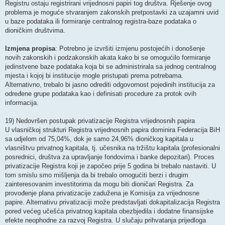
Registru ostaju registrirani vrijednosni papiri tog društva. Rješenje ovog
problema je moguće stvaranjem zakonskih pretpostavki za uzajamni uvid
u baze podataka ili formiranje centralnog registra-baze podataka o
dioničkim društvima.
Izmjena propisa
: Potrebno je izvršiti izmjenu postojećih i donošenje
novih zakonskih i podzakonskih akata kako bi se omogućilo formiranje
jedinstvene baze podataka koja bi se administrirala sa jednog centralnog
mjesta i kojoj bi institucije mogle pristupati prema potrebama.
Alternativno, trebalo bi jasno odrediti odgovornost pojedinih institucija za
određene grupe podataka kao i definisati procedure za protok ovih
informacija.
19) Nedovršen postupak privatizacije Registra vrijednosnih papira
U vlasničkoj strukturi Registra vrijednosnih papira dominira Federacija BiH
sa udjelom od 75,04%, dok je samo 24,96% dioničkog kapitala u
vlasništvu privatnog kapitala, tj. učesnika na tržištu kapitala (profesionalni
posrednici, društva za upravljanje fondovima i banke depozitari). Proces
privatizacije Registra koji je započeo prije 5 godina bi trebalo nastaviti. U
tom smislu smo mišljenja da bi trebalo omogućiti berzi i drugim
zainteresovanim investitorima da mogu biti dioničari Registra. Za
provođenje plana privatizacije zadužena je Komisija za vrijednosne
papire. Alternativu privatizaciji može predstavljati dokapitalizacija Registra
pored većeg učešća privatnog kapitala obezbjedila i dodatne finansijske
efekte neophodne za razvoj Registra. U slučaju prihvatanja prijedloga