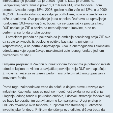
interesantan je podatak da je u 2007. godini, kada je promet na
Sarajevskoj berzi iznosio preko 1,3 milijardi KM, udio fondova u tom
prometu iznosio svega 15%, 2008. godine nešto više od 12%, a u 2009.
16,26%. Umjesto aktivnog upravljanja portfolijem, novčana sredstva se
drže u bankama. Ovo ponašanje je sa aspekta Društava za upravljanje
fondovima (DUF-ova) logično, budući da se upravljačka provizija koju
DUF naplaćuje ZIF-u bazira na neto-vrijednosti imovine, a ne na
performansu fonda u toku godine.
- U proteklom periodu se pokazalo da je ambicija određenog broja ZIF-ova
da svoje aktivnosti, tj. poslovnu politiku baziraju na principima
korporativnog, a ne portfolio-upravljanja. Ovo je onemogućeno zakonskim
odredbama koje ograničavaju maksimalni udio jednog fonda u jednom
privrednom društvu.
Izmjena propisa:
U Zakonu o investicionim fondovima je potrebno uvesti
odredbe kojima se visina upravljačke provizije, koju DUF-ovi naplaćuju
ZIF-ovima, veže za ostvareni performans prilikom aktivnog upravljanja
imovinom fonda.
Pored toga, zakonodavac treba da odluči o daljem pravcu razvoja ove
industrije. Kao jedan pravac nudi se mogućnost ukidanja ograničenja
ulaganja jednog fonda u privredna društva, i dozvoli stvaranje fondova koji
se bave korporativnim upravljanjem u kompanijama. Drugi pristup bi
uključio otvaranje ovih fondova, tj. njihovu transformaciju u otvorene
investicijske fondove. Prilikom donošenja ove odluke, država treba da