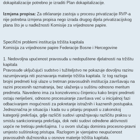
dokapitalizacije potrebno je izraditi Plan dokapitalizacije.
Izmjena propisa:
Za otklananje zastoja u procesu privatizacije RVP-a
nije potrebna izmjena propisa nego izrada drugog dijela privatizacijskog
plana što je u nadležnosti Komisije za vrijednosne papire.
Specifični problemi institucija tržišta kapitala
Komisija za vrijednosne papire Federacije Bosne i Hercegovine
1. Nedovoljna upućenost pravosuđa u nedopuštene djelatnosti na tržištu
kapitala
Pravosuđe uključujući sudstvo i tužiteljstvo ne pokazuje dovoljnu razinu
razumijevanja niti poznavanja materije tržišta kapitala. Iz tog razloga
brojni predmeti koji ulaze u tretman pravosudnih institucija završavaju na
razini procesnih razmatranja, bez ulaženja u suštinu odnosno meritum
predmeta. Navedeno ima za konzekvencu činjenicu kako brojni predmeti
ostaju neriješeni, odnosno procesuiranje završava već u inicijalnoj fazi
odbacivanjem mogućnosti za pokretanje istražnih i kaznenih postupaka.
Jednoznačna je situacija i kada su u pitanju propusti u zakonskoj
kategoriji prekršaja, gdje različiti sudovi upražnjavaju različitu praksu u
smislu sankcioniranja prekršaja, dok neki sudovi određene aktivnosti
uopće ne tretiraju prekršajima. I u ovom slučaju dominira procesno-pravni
umjesto suštinskog pristupa. Razlogom je vjerojatno neupućenost
pravosudnih dužnosnika u osnove materije tržišta kapitala.