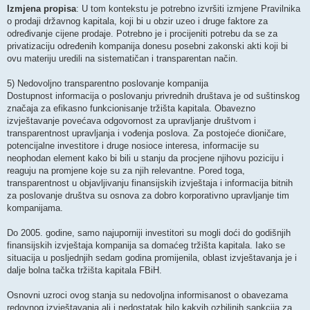
Izmjena propisa
: U tom kontekstu je potrebno izvršiti izmjene Pravilnika
o prodaji državnog kapitala, koji bi u obzir uzeo i druge faktore za
određivanje cijene prodaje. Potrebno je i procijeniti potrebu da se za
privatizaciju određenih kompanija donesu posebni zakonski akti koji bi
ovu materiju uredili na sistematičan i transparentan način.
5) Nedovoljno transparentno poslovanje kompanija
Dostupnost informacija o poslovanju privrednih društava je od suštinskog
značaja za efikasno funkcionisanje tržišta kapitala. Obavezno
izvještavanje povećava odgovornost za upravljanje društvom i
transparentnost upravljanja i vođenja poslova. Za postojeće dioničare,
potencijalne investitore i druge nosioce interesa, informacije su
neophodan element kako bi bili u stanju da procjene njihovu poziciju i
reaguju na promjene koje su za njih relevantne. Pored toga,
transparentnost u objavljivanju finansijskih izvještaja i informacija bitnih
za poslovanje društva su osnova za dobro korporativno upravljanje tim
kompanijama.
Do 2005. godine, samo najuporniji investitori su mogli doći do godišnjih
finansijskih izvještaja kompanija sa domaćeg tržišta kapitala. Iako se
situacija u posljednjih sedam godina promijenila, oblast izvještavanja je i
dalje bolna tačka tržišta kapitala FBiH.
Osnovni uzroci ovog stanja su nedovoljna informisanost o obavezama
redovnog izvještavanja ali i nedostatak bilo kakvih ozbiljnih sankcija za