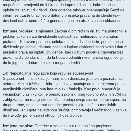
mogućnosti procjeniti da li i kada da kupe tu dionicu, kako bi bili na
spisku za isplatu dividendi. Ova odredba također onemogućuje Berzi da
informiše tržište unaprijed o datumu presjeka prava na dividendu (ex-
dividend date), čime tržište generalno gubi na atraktivnosti i efikasnosti.
Izmjene propisa:
Izmjenama Zakona o privrednim društvima potrebno je
problematiku isplate divididende uskladiti sa međunarodno priznatom
praksom. Po ovom pristupu, odluka o isplati dividende bi, pored iznosa
dividende po dionici, datuma početka isplate dividendi sadržavala i datum
presjeka prava na isplatu dividende, kao i datum početka trgovanja bez
prava na dividendu, s tim da bi trebalo odrediti i vremensko ograničenje
do kojeg bi se datum presjeka mogao odrediti.
14) Nepostojanje regulative koja reguliše squeeze-out
Squeeze-out, ili istiskivanje manjinskih dioničara je praksa poznata na
svim uređenim tržištima. Iako njen naziv upućuje da je usmjerena protiv
manjinskih dioničara, ona ima dvojaku funkciju. Kao prvo, omogućuje
većinskom vlasniku koji je prešao zakonski prag (obično 90% ili 95%) da
zahtjeva da mu manjinski dioničari prodaju svoje dionice po fer cijeni. Sa
druge strane, squeeze-out odredbe predstavljaju i zaštitu manjiskih
dioničara, jer u gore navedenom slučaju primoravaju i većinskog vlasnika
da (također po fer-cijeni) otkupi njihove dionice.
Izmjene propisa:
Odredbe o squeeze-out-u su obično propisane