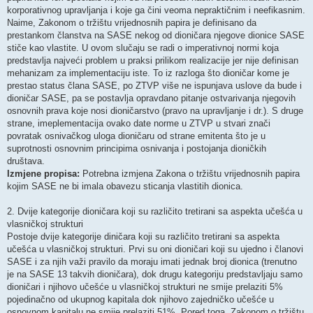
korporativnog upravljanja i koje ga čini veoma nepraktičnim i neefikasnim.
Naime, Zakonom o tržištu vrijednosnih papira je definisano da
prestankom članstva na SASE nekog od dioničara njegove dionice SASE
stiče kao vlastite. U ovom slučaju se radi o imperativnoj normi koja
predstavlja najveći problem u praksi prilikom realizacije jer nije definisan
mehanizam za implementaciju iste. To iz razloga što dioničar kome je
prestao status člana SASE, po ZTVP više ne ispunjava uslove da bude i
dioničar SASE, pa se postavlja opravdano pitanje ostvarivanja njegovih
osnovnih prava koje nosi dioničarstvo (pravo na upravljanje i dr.). S druge
strane, imeplementacija ovako date norme u ZTVP u stvari znači
povratak osnivačkog uloga dioničaru od strane emitenta što je u
suprotnosti osnovnim principima osnivanja i postojanja dioničkih
društava.
Izmjene propisa:
Potrebna izmjena Zakona o tržištu vrijednosnih papira
kojim SASE ne bi imala obavezu sticanja vlastitih dionica.
2. Dvije kategorije dioničara koji su različito tretirani sa aspekta učešća u
vlasničkoj strukturi
Postoje dvije kategorije diničara koji su različito tretirani sa aspekta
učešća u vlasničkoj strukturi. Prvi su oni dioničari koji su ujedno i članovi
SASE i za njih važi pravilo da moraju imati jednak broj dionica (trenutno
je na SASE 13 takvih dioničara), dok drugu kategoriju predstavljaju samo
dioničari i njihovo učešće u vlasničkoj strukturi ne smije prelaziti 5%
pojedinačno od ukupnog kapitala dok njihovo zajedničko učešće u
osnovnom kapitalu ne smije prelaziti 51%. Pored toga, Zakonom o tržištu