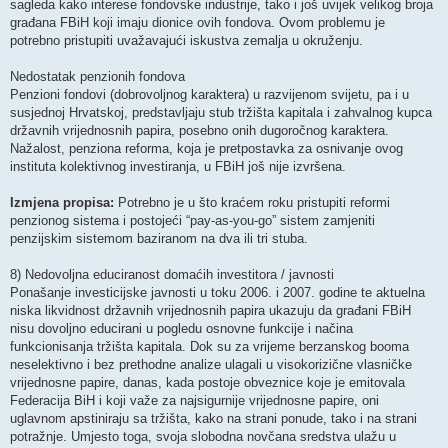
sagleda kako interese fondovske industrije, tako i još uvijek velikog broja
građana FBiH koji imaju dionice ovih fondova. Ovom problemu je
potrebno pristupiti uvažavajući iskustva zemalja u okruženju.
Nedostatak penzionih fondova
Penzioni fondovi (dobrovoljnog karaktera) u razvijenom svijetu, pa i u
susjednoj Hrvatskoj, predstavljaju stub tržišta kapitala i zahvalnog kupca
državnih vrijednosnih papira, posebno onih dugoročnog karaktera.
Nažalost, penziona reforma, koja je pretpostavka za osnivanje ovog
instituta kolektivnog investiranja, u FBiH još nije izvršena.
Izmjena propisa:
Potrebno je u što kraćem roku pristupiti reformi
penzionog sistema i postojeći “pay-as-you-go” sistem zamjeniti
penzijskim sistemom baziranom na dva ili tri stuba.
8) Nedovoljna educiranost domaćih investitora / javnosti
Ponašanje investicijske javnosti u toku 2006. i 2007. godine te aktuelna
niska likvidnost državnih vrijednosnih papira ukazuju da građani FBiH
nisu dovoljno educirani u pogledu osnovne funkcije i načina
funkcionisanja tržišta kapitala. Dok su za vrijeme berzanskog booma
neselektivno i bez prethodne analize ulagali u visokorizične vlasničke
vrijednosne papire, danas, kada postoje obveznice koje je emitovala
Federacija BiH i koji važe za najsigurnije vrijednosne papire, oni
uglavnom apstiniraju sa tržišta, kako na strani ponude, tako i na strani
potražnje. Umjesto toga, svoja slobodna novčana sredstva ulažu u