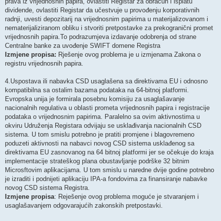
prava iz vrijednosnih papira, ovlastiti Registar za obračun i isplatu
dividende, ovlastiti Registar da učestvuje u provođenju korporativnih
radnji, uvesti depozitarij na vrijednosnim papirima u materijalizovanom i
nematerijaliziranom obliku i stvoriti pretpostavke za prekogranični promet
vrijednosnih papira.To podrazumjeva izdavanje odobrenja od strane
Centralne banke za uvođenje SWIFT domene Registra
Izmjene propisa:
Rješenje ovog problema je u izmjenama Zakona o
registru vrijednosnih papira.
4.Uspostava ili nabavka CSD usaglašena sa direktivama EU i odnosno
kompatibilna sa ostalim bazama podataka na 64-bitnoj platformi.
Evropska unija je formirala posebnu komisiju za usaglašavanje
nacionalnih regulativa u oblasti prometa vrijednosnih papira i registracije
podataka o vrijednosnim papirima. Paralelno sa ovim aktivnostima u
okviru Udruženja Registara odvijaju se usklađivanja nacionalnih CSD
sistema. U tom smislu potrebno je pratiti promjene i blagovremeno
poduzeti aktivnosti na nabavci novog CSD sistema usklađenog sa
direktivama EU zasnovanog na 64 bitnoj platformi jer se očekuje do kraja
implementacije strateškog plana obustavljanje podrške 32 bitnim
Microsftovim aplikacijama. U tom smislu u naredne dvije godine potrebno
je izraditi i podnijeti aplikaciju IPA-a fondovima za finansiranje nabavke
novog CSD sistema Registra.
Izmjene propisa
: Reješenje ovog problema moguće je stvaranjem i
usaglašavanjem odgovarajućih zakonskih pretpostavki.