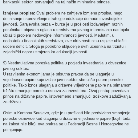
bankarski sektor, ostvarujući na taj način minimalne prinose.
Izmjena propisa:
Ovaj problem ne zahtjeva izmjenu propisa, nego
definisanje i sprovođenje strategije edukacije domaće investicijske
javnosti. Sarajevska berza – burza je u prošlosti izdavanjem raznih
priručnika i objavom oglasa u sredstvima javnog informisanja nastojala
ublažiti problem nedovoljne informiranosti javnosti. Međutim, u
nedostatku finansijskih sredstava, ove aktivnosti nisu uspjele ublažiti
uočeni deficit. Stoga je potrebno uključenje svih učesnika na tržištu i
zajednički napor usmjeren ka edukaciji javnosti.
9) Nestimulativna poreska politika u pogledu investiranja u obveznice
javnog sektora
U razvijenim ekonomijama je prisutna praksa da se ulaganje u
vrijednosne papire koje izdaje javni sektor stimuliše putem poreske
politike. Tako iznos ulaganja u državne vrijednosne papire na primarnom
tržištu smanjuje poresku osnovu za investitora. Ovaj pristup povećava
prinos na državne papire, istovremeno smanjujući troškove zaduživanja
za državu.
Osim u Kantonu Sarajevo, gdje je u prošlosti bilo predviđeno smanjenje
poreske osnovice kod ulaganja u državne vrijednosne papire (kojih tada
na žalost nije bilo), ova praksa se u Federaciji Bosne i Hercegovine ne
primjenjuje.