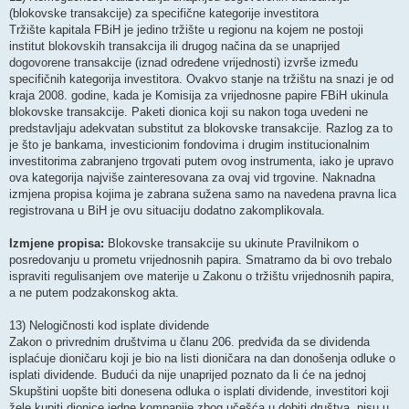
(blokovske transakcije) za specifične kategorije investitora
Tržište kapitala FBiH je jedino tržište u regionu na kojem ne postoji
institut blokovskih transakcija ili drugog načina da se unaprijed
dogovorene transakcije (iznad određene vrijednosti) izvrše između
specifičnih kategorija investitora. Ovakvo stanje na tržištu na snazi je od
kraja 2008. godine, kada je Komisija za vrijednosne papire FBiH ukinula
blokovske transakcije. Paketi dionica koji su nakon toga uvedeni ne
predstavljaju adekvatan substitut za blokovske transakcije. Razlog za to
je što je bankama, investicionim fondovima i drugim institucionalnim
investitorima zabranjeno trgovati putem ovog instrumenta, iako je upravo
ova kategorija najviše zainteresovana za ovaj vid trgovine. Naknadna
izmjena propisa kojima je zabrana sužena samo na navedena pravna lica
registrovana u BiH je ovu situaciju dodatno zakomplikovala.
Izmjene propisa:
Blokovske transakcije su ukinute Pravilnikom o
posredovanju u prometu vrijednosnih papira. Smatramo da bi ovo trebalo
ispraviti regulisanjem ove materije u Zakonu o tržištu vrijednosnih papira,
a ne putem podzakonskog akta.
13) Nelogičnosti kod isplate dividende
Zakon o privrednim društvima u članu 206. predviđa da se dividenda
isplaćuje dioničaru koji je bio na listi dioničara na dan donošenja odluke o
isplati dividende. Budući da nije unaprijed poznato da li će na jednoj
Skupštini uopšte biti donesena odluka o isplati dividende, investitori koji
žele kupiti dionice jedne kompanije zbog učešća u dobiti društva, nisu u