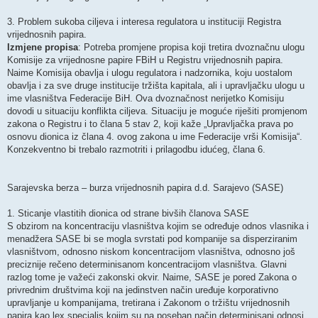
3. Problem sukoba ciljeva i interesa regulatora u instituciji Registra
vrijednosnih papira.
Izmjene propisa
: Potreba promjene propisa koji tretira dvoznačnu ulogu
Komisije za vrijednosne papire FBiH u Registru vrijednosnih papira.
Naime Komisija obavlja i ulogu regulatora i nadzornika, koju uostalom
obavlja i za sve druge institucije tržišta kapitala, ali i upravljačku ulogu u
ime vlasništva Federacije BiH. Ova dvoznačnost nerijetko Komisiju
dovodi u situaciju konflikta ciljeva. Situaciju je moguće riješiti promjenom
zakona o Registru i to člana 5 stav 2, koji kaže „Upravljačka prava po
osnovu dionica iz člana 4. ovog zakona u ime Federacije vrši Komisija“.
Konzekventno bi trebalo razmotriti i prilagodbu idućeg, člana 6.
Sarajevska berza – burza vrijednosnih papira d.d. Sarajevo (SASE)
1. Sticanje vlastitih dionica od strane bivših članova SASE
S obzirom na koncentraciju vlasništva kojim se određuje odnos vlasnika i
menadžera SASE bi se mogla svrstati pod kompanije sa disperziranim
vlasništvom, odnosno niskom koncentracijom vlasništva, odnosno još
preciznije rečeno determinisanom koncentracijom vlasništva. Glavni
razlog tome je važeći zakonski okvir. Naime, SASE je pored Zakona o
privrednim društvima koji na jedinstven način uređuje korporativno
upravljanje u kompanijama, tretirana i Zakonom o tržištu vrijednosnih
papira kao lex specialis kojim su na poseban način determinisani odnosi