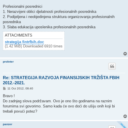
Profesionalni posrednici
1. Nerazvijeni oblici djelatnosti profesionalnih posrednika
2. Podijeljena i neobjedinjena struktura organizovanja profesionalnih
posrednika
3. Slaba edukacija uposlenika profesionalnih posrednika
ATTACHMENTS
strategija fintrfbih.doc
(1.42 MiB) Downloaded 6910 times
proleter
Re: STRATEGIJA RAZVOJA FINANSIJSKIH TRŽIŠTA FBIH
2012.-2021.
P
11 Oct 2012, 08:40
o
s
Bravo !
t
Do zadnjeg slova podržavam. Ovo je ono što godinama na raznim
forumima svi govorimo. Samo kada će ovo doći do ušiju onih koji bi
trebali povući potez?
panzer