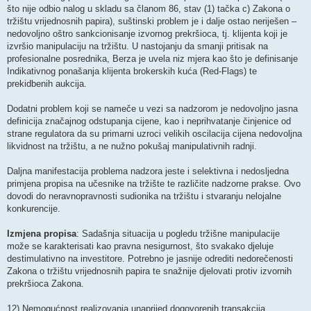
što nije odbio nalog u skladu sa članom 86, stav (1) tačka c) Zakona o
tržištu vrijednosnih papira), suštinski problem je i dalje ostao neriješen –
nedovoljno oštro sankcionisanje izvornog prekršioca, tj. klijenta koji je
izvršio manipulaciju na tržištu. U nastojanju da smanji pritisak na
profesionalne posrednika, Berza je uvela niz mjera kao što je definisanje
Indikativnog ponašanja klijenta brokerskih kuća (Red-Flags) te
prekidbenih aukcija.
Dodatni problem koji se nameče u vezi sa nadzorom je nedovoljno jasna
definicija značajnog odstupanja cijene, kao i neprihvatanje činjenice od
strane regulatora da su primarni uzroci velikih oscilacija cijena nedovoljna
likvidnost na tržištu, a ne nužno pokušaj manipulativnih radnji.
Daljna manifestacija problema nadzora jeste i selektivna i nedosljedna
primjena propisa na učesnike na tržište te različite nadzorne prakse. Ovo
dovodi do neravnopravnosti sudionika na tržištu i stvaranju nelojalne
konkurencije.
Izmjena propisa
: Sadašnja situacija u pogledu tržišne manipulacije
može se karakterisati kao pravna nesigurnost, što svakako djeluje
destimulativno na investitore. Potrebno je jasnije odrediti nedorečenosti
Zakona o tržištu vrijednosnih papira te snažnije djelovati protiv izvornih
prekršioca Zakona.
12) Nemogućnost realizovanja unaprijed dogovorenih transakcija