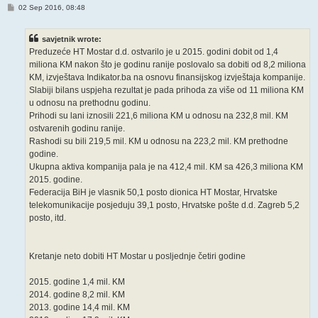
P
02 Sep 2016, 08:48
o
s
t
savjetnik wrote:
Preduzeće HT Mostar d.d. ostvarilo je u 2015. godini dobit od 1,4
miliona KM nakon što je godinu ranije poslovalo sa dobiti od 8,2 miliona
KM, izvještava Indikator.ba na osnovu finansijskog izvještaja kompanije.
Slabiji bilans uspjeha rezultat je pada prihoda za više od 11 miliona KM
u odnosu na prethodnu godinu.
Prihodi su lani iznosili 221,6 miliona KM u odnosu na 232,8 mil. KM
ostvarenih godinu ranije.
Rashodi su bili 219,5 mil. KM u odnosu na 223,2 mil. KM prethodne
godine.
Ukupna aktiva kompanija pala je na 412,4 mil. KM sa 426,3 miliona KM
2015. godine.
Federacija BiH je vlasnik 50,1 posto dionica HT Mostar, Hrvatske
telekomunikacije posjeduju 39,1 posto, Hrvatske pošte d.d. Zagreb 5,2
posto, itd.
Kretanje neto dobiti HT Mostar u posljednje četiri godine
2015. godine 1,4 mil. KM
2014. godine 8,2 mil. KM
2013. godine 14,4 mil. KM