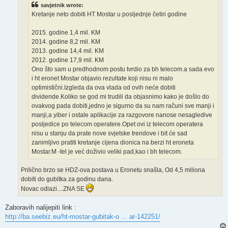
savjetnik wrote:
Kretanje neto dobiti HT Mostar u posljednje četiri godine
2015. godine 1,4 mil. KM
2014. godine 8,2 mil. KM
2013. godine 14,4 mil. KM
2012. godine 17,9 mil. KM
Ono što sam u predhodnom postu tvrdio za bh telecom.a sada evo
i ht eronet Mostar objavio rezultate koji nisu ni malo
optimistični.Izgleda da ova vlada od ovih neće dobiti
dividende.Koliko se god mi trudili da objasnimo kako je došlo do
ovakvog pada dobiti,jedno je sigurno da su nam računi sve manji i
manji,a yiber i ostale aplikacije za razgovore nanose nesagledive
posljedice po telecom operatere.Opet ovi iz telecom operatera
nisu u stanju da prate nove svjetske trendove i bit će sad
zanimljivo pratiti kretanje cijena dionica na berzi ht eroneta
Mostar.M -tel je već doživio veliki pad,kao i bh telecom.
Prilično brzo se HDZ-ova postava u Eronetu snašla, Od 4,5 miliona
dobiti do gubitka za godinu dana.
Novac odlazi....ZNA SE
Zaboravih nalijepiti link :
http://ba.seebiz.eu/ht-mostar-gubitak-o ... ar-142251/