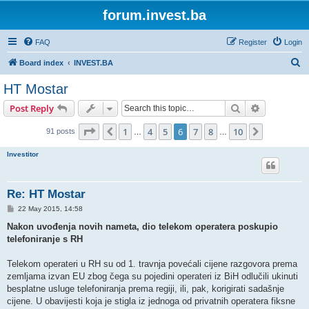
forum.invest.ba
FAQ
Register
Login
S
Board index
INVEST.BA
e
HT Mostar
a
Search
Advanced s
Post Reply
r
c
Page
6
of
10
1
4
5
6
7
8
10
Previous
Next
91 posts
…
…
h
Investitor
Re: HT Mostar
P
22 May 2015, 14:58
o
s
Nakon uvođenja novih nameta, dio telekom operatera poskupio
t
telefoniranje s RH
Telekom operateri u RH su od 1. travnja povećali cijene razgovora prema
zemljama izvan EU zbog čega su pojedini operateri iz BiH odlučili ukinuti
besplatne usluge telefoniranja prema regiji, ili, pak, korigirati sadašnje
cijene. U obavijesti koja je stigla iz jednoga od privatnih operatera fiksne