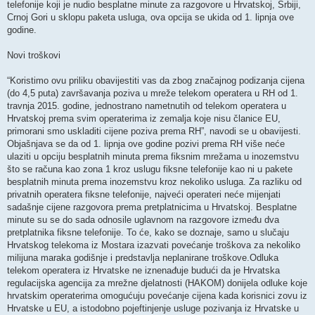
telefonije koji je nudio besplatne minute za razgovore u Hrvatskoj, Srbiji,
Crnoj Gori u sklopu paketa usluga, ova opcija se ukida od 1. lipnja ove
godine.
Novi troškovi
“Koristimo ovu priliku obavijestiti vas da zbog značajnog podizanja cijena
(do 4,5 puta) završavanja poziva u mreže telekom operatera u RH od 1.
travnja 2015. godine, jednostrano nametnutih od telekom operatera u
Hrvatskoj prema svim operaterima iz zemalja koje nisu članice EU,
primorani smo uskladiti cijene poziva prema RH”, navodi se u obavijesti.
Objašnjava se da od 1. lipnja ove godine pozivi prema RH više neće
ulaziti u opciju besplatnih minuta prema fiksnim mrežama u inozemstvu
što se računa kao zona 1 kroz uslugu fiksne telefonije kao ni u pakete
besplatnih minuta prema inozemstvu kroz nekoliko usluga. Za razliku od
privatnih operatera fiksne telefonije, najveći operateri neće mijenjati
sadašnje cijene razgovora prema pretplatnicima u Hrvatskoj. Besplatne
minute su se do sada odnosile uglavnom na razgovore između dva
pretplatnika fiksne telefonije. To će, kako se doznaje, samo u slučaju
Hrvatskog telekoma iz Mostara izazvati povećanje troškova za nekoliko
milijuna maraka godišnje i predstavlja neplanirane troškove.Odluka
telekom operatera iz Hrvatske ne iznenađuje budući da je Hrvatska
regulacijska agencija za mrežne djelatnosti (HAKOM) donijela odluke koje
hrvatskim operaterima omogućuju povećanje cijena kada korisnici zovu iz
Hrvatske u EU, a istodobno pojeftinjenje usluge pozivanja iz Hrvatske u