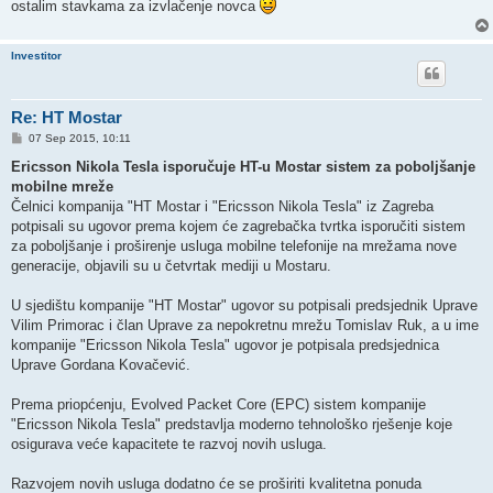
ostalim stavkama za izvlačenje novca
Investitor
Re: HT Mostar
P
07 Sep 2015, 10:11
o
s
Ericsson Nikola Tesla isporučuje HT-u Mostar sistem za poboljšanje
t
mobilne mreže
Čelnici kompanija "HT Mostar i "Ericsson Nikola Tesla" iz Zagreba
potpisali su ugovor prema kojem će zagrebačka tvrtka isporučiti sistem
za poboljšanje i proširenje usluga mobilne telefonije na mrežama nove
generacije, objavili su u četvrtak mediji u Mostaru.
U sjedištu kompanije "HT Mostar" ugovor su potpisali predsjednik Uprave
Vilim Primorac i član Uprave za nepokretnu mrežu Tomislav Ruk, a u ime
kompanije "Ericsson Nikola Tesla" ugovor je potpisala predsjednica
Uprave Gordana Kovačević.
Prema priopćenju, Evolved Packet Core (EPC) sistem kompanije
"Ericsson Nikola Tesla" predstavlja moderno tehnološko rješenje koje
osigurava veće kapacitete te razvoj novih usluga.
Razvojem novih usluga dodatno će se proširiti kvalitetna ponuda