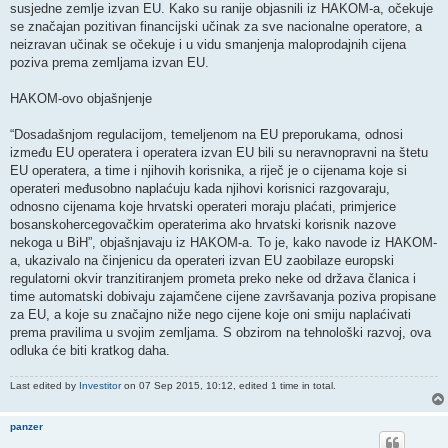
susjedne zemlje izvan EU. Kako su ranije objasnili iz HAKOM-a, očekuje
se značajan pozitivan financijski učinak za sve nacionalne operatore, a
neizravan učinak se očekuje i u vidu smanjenja maloprodajnih cijena
poziva prema zemljama izvan EU.
HAKOM-ovo objašnjenje
“Dosadašnjom regulacijom, temeljenom na EU preporukama, odnosi
između EU operatera i operatera izvan EU bili su neravnopravni na štetu
EU operatera, a time i njihovih korisnika, a riječ je o cijenama koje si
operateri međusobno naplaćuju kada njihovi korisnici razgovaraju,
odnosno cijenama koje hrvatski operateri moraju plaćati, primjerice
bosanskohercegovačkim operaterima ako hrvatski korisnik nazove
nekoga u BiH”, objašnjavaju iz HAKOM-a. To je, kako navode iz HAKOM-
a, ukazivalo na činjenicu da operateri izvan EU zaobilaze europski
regulatorni okvir tranzitiranjem prometa preko neke od država članica i
time automatski dobivaju zajamčene cijene završavanja poziva propisane
za EU, a koje su značajno niže nego cijene koje oni smiju naplaćivati
prema pravilima u svojim zemljama. S obzirom na tehnološki razvoj, ova
odluka će biti kratkog daha.
Last edited by
Investitor
on 07 Sep 2015, 10:12, edited 1 time in total.
panzer