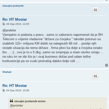
slucajni prolaznik
Re: HT Mostar
P
04 Sep 2016, 14:05
o
s
@proleter
t
Vjerojatno si podosta u pravu ..samo si zaboravio napomenuti da je BH
Telecom u vrijeme vladavine "države za čovjeka " također potonuo sa
stabilnih 115+ milijuna KM dobiti na nategnutih 68 mil …poslije njih
ostade situacija da nema države , firma plovi ka dolje a čovjeka ionako
tko …:-)…sve je to u 5 dkg ,samo se smjenjuju a stare navike ostaju …
na ruku im ne ide što je i ovaj business došao pod udare teške
konkurencije pa se svaki promašaj daleko bolje vidi ...
Shahab
Re: HT Mostar
P
04 Sep 2016, 15:06
o
s
t
slucajni prolaznik wrote:
@proleter