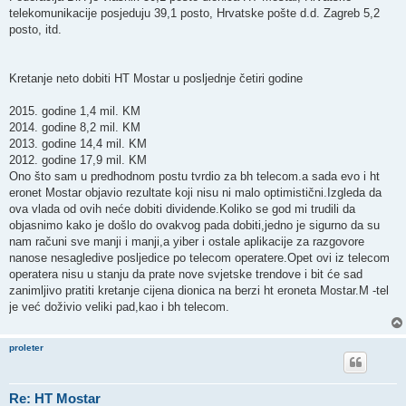
telekomunikacije posjeduju 39,1 posto, Hrvatske pošte d.d. Zagreb 5,2
posto, itd.
Kretanje neto dobiti HT Mostar u posljednje četiri godine
2015. godine 1,4 mil. KM
2014. godine 8,2 mil. KM
2013. godine 14,4 mil. KM
2012. godine 17,9 mil. KM
Ono što sam u predhodnom postu tvrdio za bh telecom.a sada evo i ht
eronet Mostar objavio rezultate koji nisu ni malo optimistični.Izgleda da
ova vlada od ovih neće dobiti dividende.Koliko se god mi trudili da
objasnimo kako je došlo do ovakvog pada dobiti,jedno je sigurno da su
nam računi sve manji i manji,a yiber i ostale aplikacije za razgovore
nanose nesagledive posljedice po telecom operatere.Opet ovi iz telecom
operatera nisu u stanju da prate nove svjetske trendove i bit će sad
zanimljivo pratiti kretanje cijena dionica na berzi ht eroneta Mostar.M -tel
je već doživio veliki pad,kao i bh telecom.
proleter
Re: HT Mostar