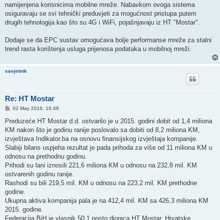
namijenjena korisnicima mobilne mreže. Nabavkom ovoga sistema
osiguravaju se svi tehnički preduvjeti za mogućnost pristupa putem
drugih tehnologija kao što su 4G i WiFi, pojašnjavaju iz HT "Mostar".
Dodaje se da EPC sustav omogućava bolje performanse mreže za stalni
trend rasta korištenja usluga prijenosa podataka u mobilnoj mreži.
savjetnik
Re: HT Mostar
P
02 May 2016, 10:49
o
s
Preduzeće HT Mostar d.d. ostvarilo je u 2015. godini dobit od 1,4 miliona
t
KM nakon što je godinu ranije poslovalo sa dobiti od 8,2 miliona KM,
izvještava Indikator.ba na osnovu finansijskog izvještaja kompanije.
Slabiji bilans uspjeha rezultat je pada prihoda za više od 11 miliona KM u
odnosu na prethodnu godinu.
Prihodi su lani iznosili 221,6 miliona KM u odnosu na 232,8 mil. KM
ostvarenih godinu ranije.
Rashodi su bili 219,5 mil. KM u odnosu na 223,2 mil. KM prethodne
godine.
Ukupna aktiva kompanija pala je na 412,4 mil. KM sa 426,3 miliona KM
2015. godine.
Federacija BiH je vlasnik 50,1 posto dionica HT Mostar, Hrvatske