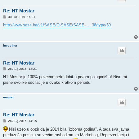
Re: HT Mostar
P
30 Jul 2015, 16:21
o
s
http://www.sase.ba/v1/SASE/O-SASE/SASE- ... 38/type/50
t
Investitor
Re: HT Mostar
P
26 Aug 2015, 13:21
o
s
HT Mostar je 100% povećao neto dobit u prvom polugodištu! Nisu mi
t
jasne ovolike oscilacije u ovako kratkom periodu.
ummet
Re: HT Mostar
P
26 Aug 2015, 14:15
o
s
Nisi uzeo u obzir da je 2014 bila "izborna godina". A tada sva javna
t
preduzeća posluju sa većim rashodima za Marketing, Reprezentaciju i