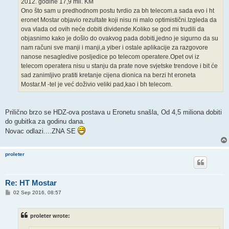
2012. godine 17,9 mil. KM
Ono što sam u predhodnom postu tvrdio za bh telecom.a sada evo i ht
eronet Mostar objavio rezultate koji nisu ni malo optimistični.Izgleda da
ova vlada od ovih neće dobiti dividende.Koliko se god mi trudili da
objasnimo kako je došlo do ovakvog pada dobiti,jedno je sigurno da su
nam računi sve manji i manji,a yiber i ostale aplikacije za razgovore
nanose nesagledive posljedice po telecom operatere.Opet ovi iz
telecom operatera nisu u stanju da prate nove svjetske trendove i bit će
sad zanimljivo pratiti kretanje cijena dionica na berzi ht eroneta
Mostar.M -tel je već doživio veliki pad,kao i bh telecom.
Prilično brzo se HDZ-ova postava u Eronetu snašla, Od 4,5 miliona dobiti
do gubitka za godinu dana.
Novac odlazi....ZNA SE
proleter
Re: HT Mostar
P
02 Sep 2016, 08:57
o
s
t
proleter wrote: