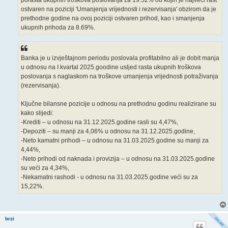
porasta ukupnih troškova poslovanja za 19.52% od kojih je najveći rast
ostvaren na poziciji 'Umanjenja vrijednosti i rezervisanja' obzirom da je
prethodne godine na ovoj poziciji ostvaren prihod, kao i smanjenja
ukupnih prihoda za 8.69%.
Banka je u izvještajnom periodu poslovala profitabilno ali je dobit manja
u odnosu na I kvartal 2025.goodine usljed rasta ukupnih troškova
poslovanja s naglaskom na troškove umanjenja vrijednosti potraživanja
(rezervisanja).
Ključne bilansne pozicije u odnosu na prethodnu godinu realizirane su
kako slijedi:
-Krediti – u odnosu na 31.12.2025.godine rasli su 4,47%,
-Depoziti – su manji za 4,06% u odnosu na 31.12.2025.godine,
-Neto kamatni prihodi – u odnosu na 31.03.2025.godine su manji za
4,44%,
-Neto prihodi od naknada i provizija – u odnosu na 31.03.2025.godine
su veći za 4,34%,
-Nekamatni rashodi - u odnosu na 31.03.2025.godine veći su za
15,22%.
brzi