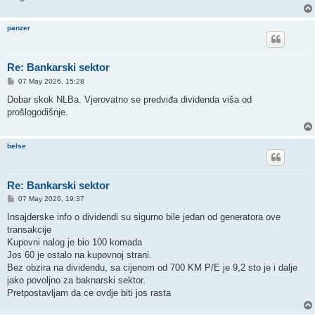
panzer
Re: Bankarski sektor
P
07 May 2026, 15:28
o
s
Dobar skok NLBa. Vjerovatno se predviđa dividenda viša od
t
prošlogodišnje.
belse
Re: Bankarski sektor
P
07 May 2026, 19:37
o
s
Insajderske info o dividendi su sigurno bile jedan od generatora ove
t
transakcije
Kupovni nalog je bio 100 komada
Jos 60 je ostalo na kupovnoj strani.
Bez obzira na dividendu, sa cijenom od 700 KM P/E je 9,2 sto je i dalje
jako povoljno za baknarski sektor.
Pretpostavljam da ce ovdje biti jos rasta