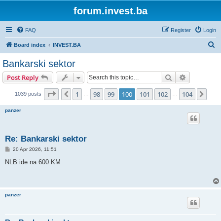
forum.invest.ba
FAQ
Register
Login
S
Board index
INVEST.BA
e
Bankarski sektor
a
Search
Advanced s
Post Reply
r
c
Page
100
of
104
1
98
99
100
101
102
104
Previous
Nex
1039 posts
…
…
h
panzer
Re: Bankarski sektor
P
20 Apr 2026, 11:51
o
s
NLB ide na 600 KM
t
panzer