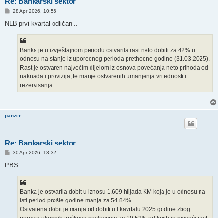
Re: Bankarski sektor
P
28 Apr 2026, 10:56
o
s
NLB prvi kvartal odličan ..
t
Banka je u izvještajnom periodu ostvarila rast neto dobiti za 42% u
odnosu na stanje iz uporednog perioda prethodne godine (31.03.2025).
Rast je ostvaren najvećim dijelom iz osnova povećanja neto prihoda od
naknada i provizija, te manje ostvarenih umanjenja vrijednosti i
rezervisanja.
panzer
Re: Bankarski sektor
P
30 Apr 2026, 13:32
o
s
PBS
t
Banka je ostvarila dobit u iznosu 1.609 hiljada KM koja je u odnosu na
isti period prošle godine manja za 54.84%.
Ostvarena dobit je manja od dobiti u I kavrtalu 2025.godine zbog