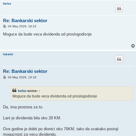
belse
Re: Bankarski sektor
P
04 May 2026, 18:22
o
s
Moguce da bude veca dividenda od proslogodisnje
t
lokalni
Re: Bankarski sektor
P
04 May 2026, 19:18
o
s
t
belse
wrote:
↑
Moguce da bude veca dividenda od proslogodisnje
Da, ima prostora za to.
Lani je dividenda bila oko 28 KM.
Ove godine je dobit po dionici oko 76KM, tako da svakako postoji
mogucnost za vecu dividendu.