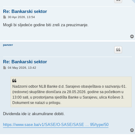
Re: Bankarski sektor
P
30 Apr 2026, 13:54
o
s
Mogli bi sljedeće godine biti zreli za preuzimanje.
t
panzer
Re: Bankarski sektor
P
04 May 2026, 13:42
o
s
t
Nadzorni odbor NLB Banke d.d. Sarajevo obavještava o sazivanju 61.
(redovne) skupštine dioničara za 28.05.2026. godine sa početkom u
13:00 sati, u prostorijama sjedišta Banke u Sarajevu, ulica Koševo 3.
Dokument se nalazi u prilogu.
Dividenda ide iz akumulirane dobiti.
https://www.sase.ba/v1/SASE/O-SASE/SASE ... 95/type/50