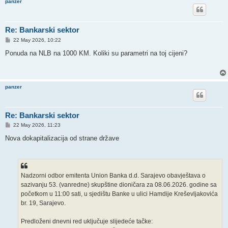
panzer
Re: Bankarski sektor
P
22 May 2026, 10:22
o
s
Ponuda na NLB na 1000 KM. Koliki su parametri na toj cijeni?
t
panzer
Re: Bankarski sektor
P
22 May 2026, 11:23
o
s
Nova dokapitalizacija od strane države
t
Nadzorni odbor emitenta Union Banka d.d. Sarajevo obavještava o
sazivanju 53. (vanredne) skupštine dioničara za 08.06.2026. godine sa
početkom u 11:00 sati, u sjedištu Banke u ulici Hamdije Kreševljakovića
br. 19, Sarajevo.
Predloženi dnevni red uključuje slijedeće tačke: