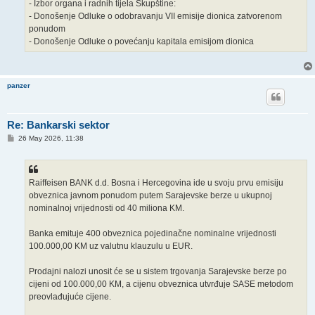
- Izbor organa i radnih tijela Skupštine:
- Donošenje Odluke o odobravanju VII emisije dionica zatvorenom
ponudom
- Donošenje Odluke o povećanju kapitala emisijom dionica
panzer
Re: Bankarski sektor
P
26 May 2026, 11:38
o
s
t
Raiffeisen BANK d.d. Bosna i Hercegovina ide u svoju prvu emisiju
obveznica javnom ponudom putem Sarajevske berze u ukupnoj
nominalnoj vrijednosti od 40 miliona KM.
Banka emituje 400 obveznica pojedinačne nominalne vrijednosti
100.000,00 KM uz valutnu klauzulu u EUR.
Prodajni nalozi unosit će se u sistem trgovanja Sarajevske berze po
cijeni od 100.000,00 KM, a cijenu obveznica utvrđuje SASE metodom
preovlađujuće cijene.