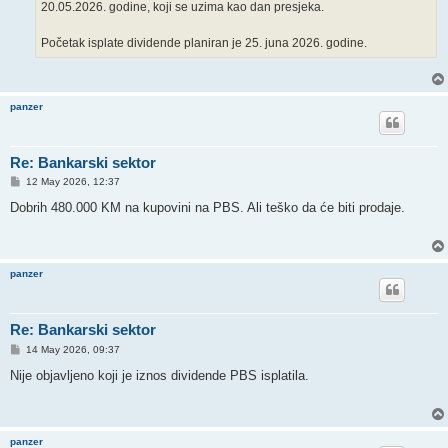
20.05.2026. godine, koji se uzima kao dan presjeka.
Početak isplate dividende planiran je 25. juna 2026. godine.
panzer
Re: Bankarski sektor
P
12 May 2026, 12:37
o
s
Dobrih 480.000 KM na kupovini na PBS. Ali teško da će biti prodaje.
t
panzer
Re: Bankarski sektor
P
14 May 2026, 09:37
o
s
Nije objavljeno koji je iznos dividende PBS isplatila.
t
panzer