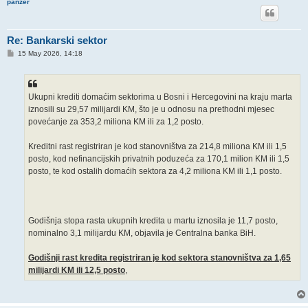
panzer
Re: Bankarski sektor
P
15 May 2026, 14:18
o
s
t
Ukupni krediti domaćim sektorima u Bosni i Hercegovini na kraju marta
iznosili su 29,57 milijardi KM, što je u odnosu na prethodni mjesec
povećanje za 353,2 miliona KM ili za 1,2 posto.
Kreditni rast registriran je kod stanovništva za 214,8 miliona KM ili 1,5
posto, kod nefinancijskih privatnih poduzeća za 170,1 milion KM ili 1,5
posto, te kod ostalih domaćih sektora za 4,2 miliona KM ili 1,1 posto.
Godišnja stopa rasta ukupnih kredita u martu iznosila je 11,7 posto,
nominalno 3,1 milijardu KM, objavila je Centralna banka BiH.
Godišnji rast kredita registriran je kod sektora stanovništva za 1,65
milijardi KM ili 12,5 posto
,