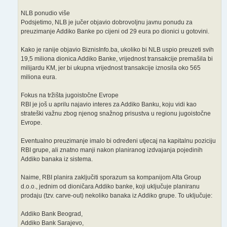
NLB ponudio više
Podsjetimo, NLB je jučer objavio dobrovoljnu javnu ponudu za
preuzimanje Addiko Banke po cijeni od 29 eura po dionici u gotovini.
Kako je ranije objavio BiznisInfo.ba, ukoliko bi NLB uspio preuzeti svih
19,5 miliona dionica Addiko Banke, vrijednost transakcije premašila bi
milijardu KM, jer bi ukupna vrijednost transakcije iznosila oko 565
miliona eura.
Fokus na tržišta jugoistočne Evrope
RBI je još u aprilu najavio interes za Addiko Banku, koju vidi kao
strateški važnu zbog njenog snažnog prisustva u regionu jugoistočne
Evrope.
Eventualno preuzimanje imalo bi određeni utjecaj na kapitalnu poziciju
RBI grupe, ali znatno manji nakon planiranog izdvajanja pojedinih
Addiko banaka iz sistema.
Naime, RBI planira zaključiti sporazum sa kompanijom Alta Group
d.o.o., jednim od dioničara Addiko banke, koji uključuje planiranu
prodaju (tzv. carve-out) nekoliko banaka iz Addiko grupe. To uključuje:
Addiko Bank Beograd,
Addiko Bank Sarajevo,