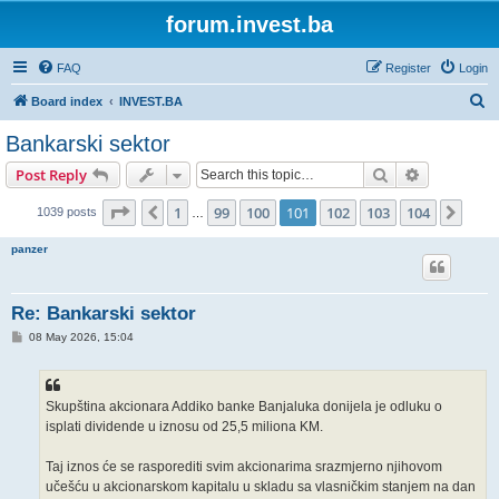
forum.invest.ba
FAQ
Register
Login
S
Board index
INVEST.BA
e
Bankarski sektor
a
Search
Advanced s
Post Reply
r
c
Page
101
of
104
1
99
100
101
102
103
104
Previous
Next
1039 posts
…
h
panzer
Re: Bankarski sektor
P
08 May 2026, 15:04
o
s
t
Skupština akcionara Addiko banke Banjaluka donijela je odluku o
isplati dividende u iznosu od 25,5 miliona KM.
Taj iznos će se rasporediti svim akcionarima srazmjerno njihovom
učešću u akcionarskom kapitalu u skladu sa vlasničkim stanjem na dan