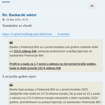
panzer
Re: Bankarski sektor
P
18 May 2026, 16:19
o
s
Standardno se zbunili:
t
https://capital.ba/blagi-pad-dobiti-ban ... -kvartalu/
Banke u Federaciji BiH su u prvom kvartalu ove godine ostvarile dobit
od
153,8 miliona KM
, pokazuje preliminarni izvještaj Agencije za
bankarstvo Federacije BiH.
Profit je u padu za 1,7 posto u odnosu na isti period prošle godine,
kada je dobit iznosila 151,9 miliona KM
.
A od prošle godine vijest:
Banke koje posluju u Federaciji BiH su u prvom kvartalu 2025.
zabilježile neto dobit od 147,9 miliona maraka, što je pad od 15,1 posto
u odnosu na 174,3 miliona maraka ostvarenih u istom razdoblju 2024.
godine, premilminarni su podaci Agencije za bankarstvo Federacije BiH