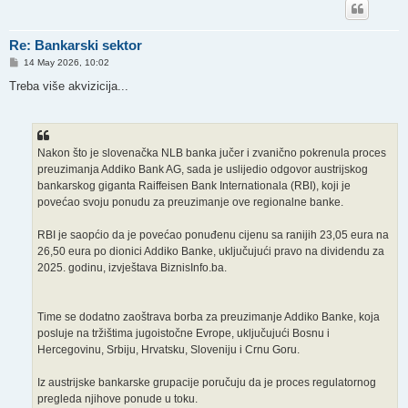
Re: Bankarski sektor
P
14 May 2026, 10:02
o
s
Treba više akvizicija...
t
Nakon što je slovenačka NLB banka jučer i zvanično pokrenula proces
preuzimanja Addiko Bank AG, sada je uslijedio odgovor austrijskog
bankarskog giganta Raiffeisen Bank Internationala (RBI), koji je
povećao svoju ponudu za preuzimanje ove regionalne banke.
RBI je saopćio da je povećao ponuđenu cijenu sa ranijih 23,05 eura na
26,50 eura po dionici Addiko Banke, uključujući pravo na dividendu za
2025. godinu, izvještava BiznisInfo.ba.
Time se dodatno zaoštrava borba za preuzimanje Addiko Banke, koja
posluje na tržištima jugoistočne Evrope, uključujući Bosnu i
Hercegovinu, Srbiju, Hrvatsku, Sloveniju i Crnu Goru.
Iz austrijske bankarske grupacije poručuju da je proces regulatornog
pregleda njihove ponude u toku.