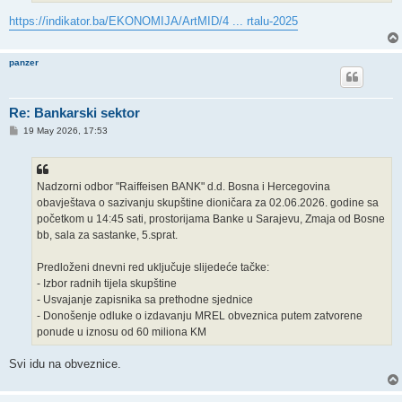
https://indikator.ba/EKONOMIJA/ArtMID/4 ... rtalu-2025
panzer
Re: Bankarski sektor
P
19 May 2026, 17:53
o
s
t
Nadzorni odbor "Raiffeisen BANK" d.d. Bosna i Hercegovina
obavještava o sazivanju skupštine dioničara za 02.06.2026. godine sa
početkom u 14:45 sati, prostorijama Banke u Sarajevu, Zmaja od Bosne
bb, sala za sastanke, 5.sprat.
Predloženi dnevni red uključuje slijedeće tačke:
- Izbor radnih tijela skupštine
- Usvajanje zapisnika sa prethodne sjednice
- Donošenje odluke o izdavanju MREL obveznica putem zatvorene
ponude u iznosu od 60 miliona KM
Svi idu na obveznice.