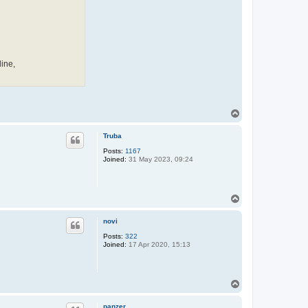
ine,
T
o
p
Truba
Posts:
1167
Joined:
31 May 2023, 09:24
T
o
p
novi
Posts:
322
Joined:
17 Apr 2020, 15:13
T
o
p
panzer