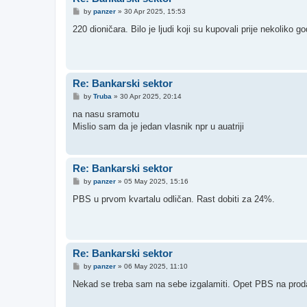
P
by
panzer
»
30 Apr 2025, 15:53
o
s
220 dioničara. Bilo je ljudi koji su kupovali prije nekoliko go
t
Re: Bankarski sektor
P
by
Truba
»
30 Apr 2025, 20:14
o
s
na nasu sramotu
t
Mislio sam da je jedan vlasnik npr u auatriji
Re: Bankarski sektor
P
by
panzer
»
05 May 2025, 15:16
o
s
PBS u prvom kvartalu odličan. Rast dobiti za 24%.
t
Re: Bankarski sektor
P
by
panzer
»
06 May 2025, 11:10
o
s
Nekad se treba sam na sebe izgalamiti. Opet PBS na prodaji
t