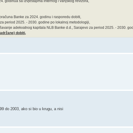
4. godinua sa izvještajima internog i vanjskog revizora,
bračuna Banke za 2024. godinu i rasporedu dobiti,
 period 2025. - 2030. godine po lokalnoj metodologiji,
žavanje adekvatnog kapitala NLB Banke d.d., Sarajevo za period 2025. - 2030. god
adržane) dobiti,
9 do 2003, ako si bio u krugu, a nisi