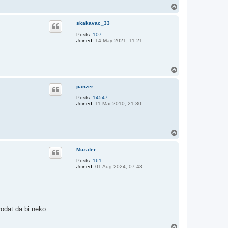
T
o
p
skakavac_33
Posts:
107
Joined:
14 May 2021, 11:21
T
o
p
panzer
Posts:
14547
Joined:
11 Mar 2010, 21:30
T
o
p
Muzafer
Posts:
161
Joined:
01 Aug 2024, 07:43
rodat da bi neko
T