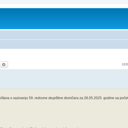
earch
Advanced search
103
tava o sazivanju 59. redovne skupštine dioničara za 28.05.2025. godine sa počet