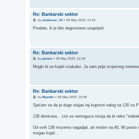
Re: Bankarski sektor
P
by
skakavac_33
»
06 May 2025, 12:24
o
s
Prodate, ili je bilo dogovoreno unaprijed.
t
Re: Bankarski sektor
P
by
panzer
»
06 May 2025, 12:28
o
s
Moglo bi se kupiti svakako. Ja sam prije izvjesnog vremen
t
Re: Bankarski sektor
P
by
Muzafer
»
06 May 2025, 18:08
o
s
Sjećam se da je dugo stajao taj kupovni nalog na 130 za PBS
t
138 dionicara... cini se nemoguca misija da bi neko "indire
Od ovih 138 mozemo nagadjat, ali mislim na 80, 90 posto n
mogao kupit...