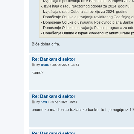
- Izvještaja o poslovanju NLB Banke d.d., Sarajevo za 202
-. Izvještaja o radu Nadzornog odbora za 2024. godinu,
- Izvještaja o radu Odbora za reviziju za 2024. godinu,
- Donošenje Odluke o usvajanju revidiranog Godišnjeg o
- Donošenje Odluke o usvajanju Poslovnog plana Banke za
- Donošenje Odluke o usvajanju Plana i programa za odr
- Donošenje Odluke o isplati dividendi iz akumulirane (z
Biće dobra cifra.
Re: Bankarski sektor
P
by
Truba
»
30 Apr 2025, 14:54
o
s
kome?
t
Re: Bankarski sektor
P
by
novi
»
30 Apr 2025, 15:51
o
s
onome ko ma dionice tuzlanske banke, to ti je negdje iz 199
t
Re: Bankarski sektor