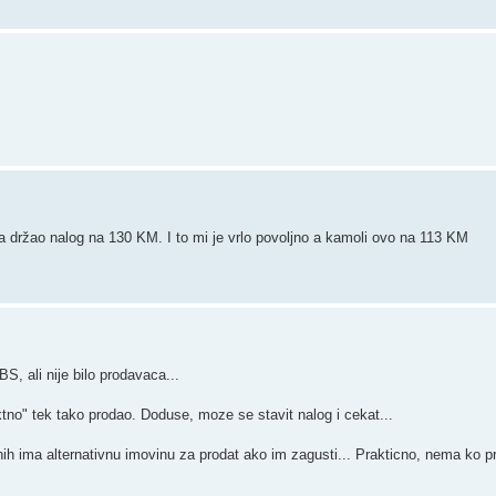
a držao nalog na 130 KM. I to mi je vrlo povoljno a kamoli ovo na 113 KM
, ali nije bilo prodavaca...
ktno" tek tako prodao. Doduse, moze se stavit nalog i cekat...
ih ima alternativnu imovinu za prodat ako im zagusti... Prakticno, nema ko p