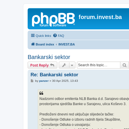
forum.invest.ba
Quick links
FAQ
Board index
INVEST.BA
Bankarski sektor
S
Post Reply
Re: Bankarski sektor
P
by
panzer
»
30 Apr 2025, 13:43
o
s
t
Nadzorni odbor emitenta NLB Banka d.d. Sarajevo obavješ
prostorijama sjedišta Banke u Sarajevu, ulica Koševo 3.
Predloženi dnevni red uključuje slijedeće tačke:
- Donošenje Odluke o izboru radnih tijela Skupštine,
- Donošenje Odluka o usvajanju: