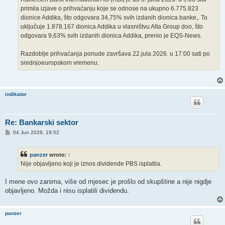
primila izjave o prihvaćanju koje se odnose na ukupno 6.775.823
dionice Addika, što odgovara 34,75% svih izdanih dionica banke,. To
uključuje 1.878.167 dionica Addika u vlasništvu Alta Group doo, što
odgovara 9,63% svih izdanih dionica Addika, prenio je EQS-News.
Razdoblje prihvaćanja ponude završava 22.jula 2026. u 17:00 sati po
srednjoeuropskom vremenu.
indikator
Re: Bankarski sektor
P
04 Jun 2026, 19:52
o
s
t
panzer
wrote:
↑
Nije objavljeno koji je iznos dividende PBS isplatila.
I mene ovo zanima, više od mjesec je prošlo od skupštine a nije nigdje
objavljeno. Možda i nisu isplatili dividendu.
panzer