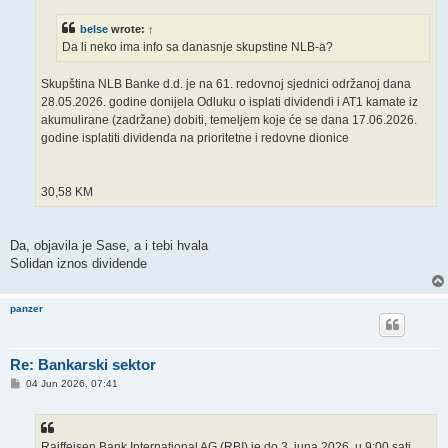
belse
wrote:
↑
Da li neko ima info sa danasnje skupstine NLB-a?
Skupština NLB Banke d.d. je na 61. redovnoj sjednici održanoj dana
28.05.2026. godine donijela Odluku o isplati dividendi i AT1 kamate iz
akumulirane (zadržane) dobiti, temeljem koje će se dana 17.06.2026.
godine isplatiti dividenda na prioritetne i redovne dionice
30,58 KM
Da, objavila je Sase, a i tebi hvala
Solidan iznos dividende
panzer
Re: Bankarski sektor
P
04 Jun 2026, 07:41
o
s
t
Raiffeisen Bank International AG (RBI) je do 3. juna 2026. u 9:00 sati