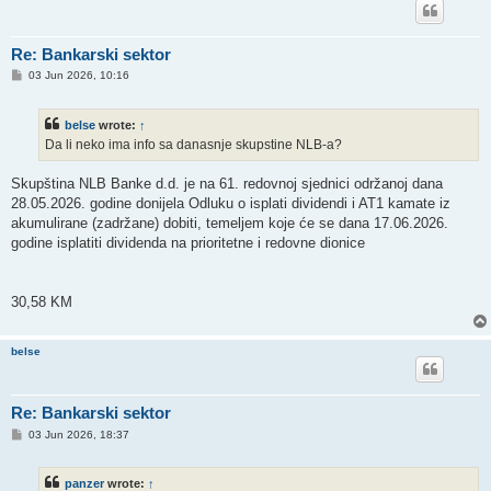
Re: Bankarski sektor
P
03 Jun 2026, 10:16
o
s
t
belse
wrote:
↑
Da li neko ima info sa danasnje skupstine NLB-a?
Skupština NLB Banke d.d. je na 61. redovnoj sjednici održanoj dana
28.05.2026. godine donijela Odluku o isplati dividendi i AT1 kamate iz
akumulirane (zadržane) dobiti, temeljem koje će se dana 17.06.2026.
godine isplatiti dividenda na prioritetne i redovne dionice
30,58 KM
belse
Re: Bankarski sektor
P
03 Jun 2026, 18:37
o
s
t
panzer
wrote:
↑