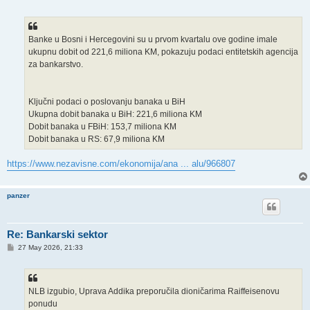
o
s
t
Banke u Bosni i Hercegovini su u prvom kvartalu ove godine imale
ukupnu dobit od 221,6 miliona KM, pokazuju podaci entitetskih agencija
za bankarstvo.
Ključni podaci o poslovanju banaka u BiH
Ukupna dobit banaka u BiH: 221,6 miliona KM
Dobit banaka u FBiH: 153,7 miliona KM
Dobit banaka u RS: 67,9 miliona KM
https://www.nezavisne.com/ekonomija/ana ... alu/966807
panzer
Re: Bankarski sektor
P
27 May 2026, 21:33
o
s
t
NLB izgubio, Uprava Addika preporučila dioničarima Raiffeisenovu
ponudu