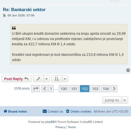
Re: Bankarski sektor
P
06 Jun 2026, 07:06
o
s
t
U BiH ukupni krediti domaćim sektorima na kraju aprila iznosili su 29,99
milijardi KM, i u odnosu na prethodni mjesec zabilježeno je povećanje
kredita za 422,7 miliona KM ili 1,4 odsto.
Kreditni rast registrovan je kod stanovništva za 210,8 miliona KM ili 1,4
odsto
Post Reply
Page
102
of
104
1
100
101
102
103
104
Previous
Next
1038 posts
…
Jump to
Board index
Contact us
Delete cookies
All times are
UTC+02:00
Powered by
phpBB
® Forum Software © phpBB Limited
Privacy
|
Terms