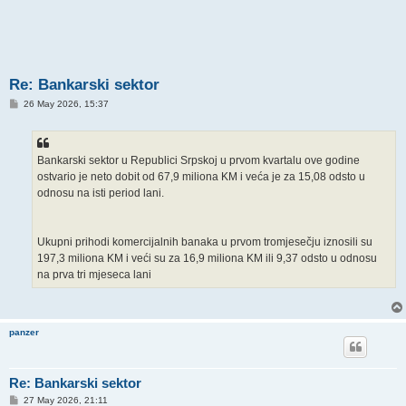
Re: Bankarski sektor
P
26 May 2026, 15:37
o
s
t
Bankarski sektor u Republici Srpskoj u prvom kvartalu ove godine
ostvario je neto dobit od 67,9 miliona KM i veća je za 15,08 odsto u
odnosu na isti period lani.
Ukupni prihodi komercijalnih banaka u prvom tromjesečju iznosili su
197,3 miliona KM i veći su za 16,9 miliona KM ili 9,37 odsto u odnosu
na prva tri mjeseca lani
panzer
Re: Bankarski sektor
P
27 May 2026, 21:11