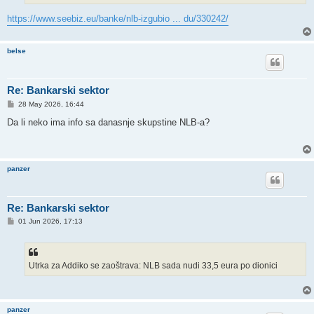
https://www.seebiz.eu/banke/nlb-izgubio ... du/330242/
belse
Re: Bankarski sektor
P
28 May 2026, 16:44
o
s
Da li neko ima info sa danasnje skupstine NLB-a?
t
panzer
Re: Bankarski sektor
P
01 Jun 2026, 17:13
o
s
t
Utrka za Addiko se zaoštrava: NLB sada nudi 33,5 eura po dionici
panzer