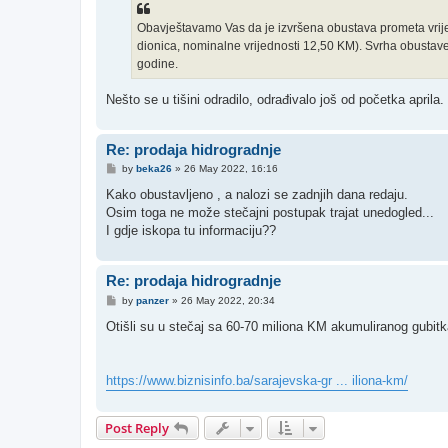
Obavještavamo Vas da je izvršena obustava prometa v
dionica, nominalne vrijednosti 12,50 KM). Svrha obustav
godine.
Nešto se u tišini odradilo, odrađivalo još od početka aprila. 
Re: prodaja hidrogradnje
P
by
beka26
»
26 May 2022, 16:16
o
s
Kako obustavljeno , a nalozi se zadnjih dana redaju.
t
Osim toga ne može stečajni postupak trajat unedogled...
I gdje iskopa tu informaciju??
Re: prodaja hidrogradnje
P
by
panzer
»
26 May 2022, 20:34
o
s
Otišli su u stečaj sa 60-70 miliona KM akumuliranog gubitk
t
https://www.biznisinfo.ba/sarajevska-gr ... iliona-km/
Post Reply