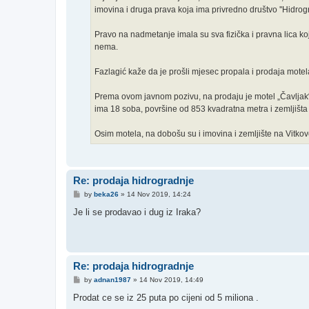
imovina i druga prava koja ima privredno društvo ''Hidrogr
Pravo na nadmetanje imala su sva fizička i pravna lica 
nema.
Fazlagić kaže da je prošli mjesec propala i prodaja motel
Prema ovom javnom pozivu, na prodaju je motel „Čavljak“
ima 18 soba, površine od 853 kvadratna metra i zemljišta
Osim motela, na dobošu su i imovina i zemljište na Vitkov
Re: prodaja hidrogradnje
P
by
beka26
»
14 Nov 2019, 14:24
o
s
Je li se prodavao i dug iz Iraka?
t
Re: prodaja hidrogradnje
P
by
adnan1987
»
14 Nov 2019, 14:49
o
s
Prodat ce se iz 25 puta po cijeni od 5 miliona .
t