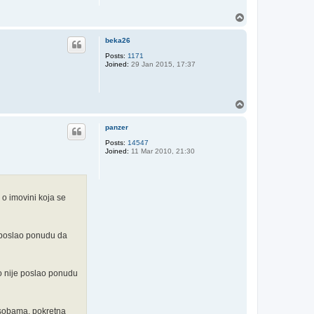
T
o
p
beka26
Posts:
1171
Joined:
29 Jan 2015, 17:37
T
o
p
panzer
Posts:
14547
Joined:
11 Mar 2010, 21:30
 o imovini koja se
e poslao ponudu da
iko nije poslao ponudu
osobama, pokretna