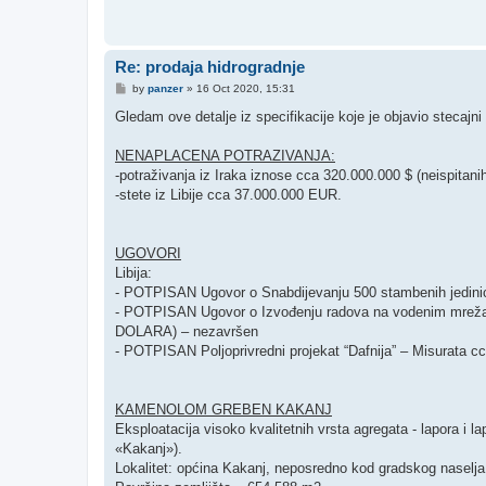
Re: prodaja hidrogradnje
P
by
panzer
»
16 Oct 2020, 15:31
o
s
Gledam ove detalje iz specifikacije koje je objavio stecajn
t
NENAPLACENA POTRAZIVANJA:
-potraživanja iz Iraka iznose cca 320.000.000 $ (neispitani
-stete iz Libije cca 37.000.000 EUR.
UGOVORI
Libija:
- POTPISAN Ugovor o Snabdijevanju 500 stambenih jedini
- POTPISAN Ugovor o Izvođenju radova na vodenim mrežam
DOLARA) – nezavršen
- POTPISAN Poljoprivredni projekat “Dafnija” – Misurata
KAMENOLOM GREBEN KAKANJ
Eksploatacija visoko kvalitetnih vrsta agregata - lapora i
«Kakanj»).
Lokalitet: općina Kakanj, neposredno kod gradskog naselja