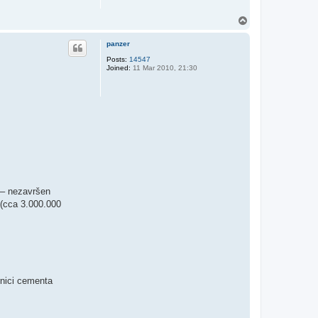
T
o
p
panzer
Posts:
14547
Joined:
11 Mar 2010, 21:30
 – nezavršen
(cca 3.000.000
rnici cementa