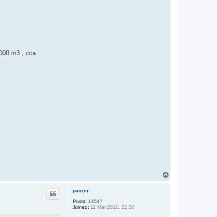
.000 m3 , cca
T
o
p
panzer
Posts:
14547
Joined:
11 Mar 2010, 21:30