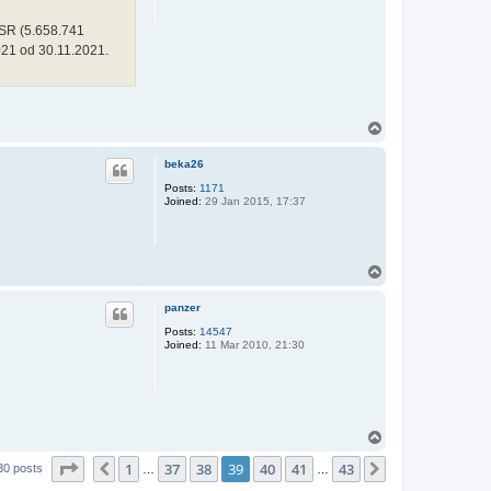
SR (5.658.741
021 od 30.11.2021.
T
o
p
beka26
Posts:
1171
Joined:
29 Jan 2015, 17:37
T
o
p
panzer
Posts:
14547
Joined:
11 Mar 2010, 21:30
T
o
Page
39
of
43
1
37
38
39
40
41
43
p
Previous
Next
30 posts
…
…