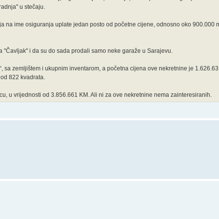
adnja'' u stečaju.
koja na ime osiguranja uplate jedan posto od početne cijene, odnosno oko 900.000
a ''Čavljak'' i da su do sada prodali samo neke garaže u Sarajevu.
, sa zemljištem i ukupnim inventarom, a početna cijena ove nekretnine je 1.626.63
 od 822 kvadrata.
cu, u vrijednosti od 3.856.661 KM. Ali ni za ove nekretnine nema zainteresiranih.