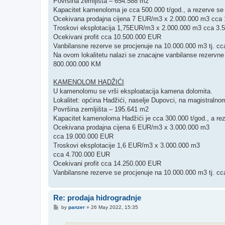
Površina zemljišta – 654.588 m2
Kapacitet kamenoloma je cca 500.000 t/god., a rezerve se 
Ocekivana prodajna cijena 7 EUR/m3 x 2.000.000 m3 cca
Troskovi eksplotacija 1,75EUR/m3 x 2.000.000 m3 cca 3
Ocekivani profit cca 10.500.000 EUR
Vanbilansne rezerve se procjenuje na 10.000.000 m3 tj. c
Na ovom lokalitetu nalazi se znacajne vanbilanse rezervne
800.000.000 KM
KAMENOLOM HADŽIĆI
U kamenolomu se vrši eksploatacija kamena dolomita.
Lokalitet: općina Hadžići, naselje Dupovci, na magistraln
Površina zemljišta – 195.641 m2
Kapacitet kamenoloma Hadžići je cca 300.000 t/god., a re
Ocekivana prodajna cijena 6 EUR/m3 x 3.000.000 m3
cca 19.000.000 EUR
Troskovi eksplotacije 1,6 EUR/m3 x 3.000.000 m3
cca 4.700.000 EUR
Ocekivani profit cca 14.250.000 EUR
Vanbilansne rezerve se procjenuje na 10.000.000 m3 tj. c
Re: prodaja hidrogradnje
P
by
panzer
»
26 May 2022, 15:35
o
s
t