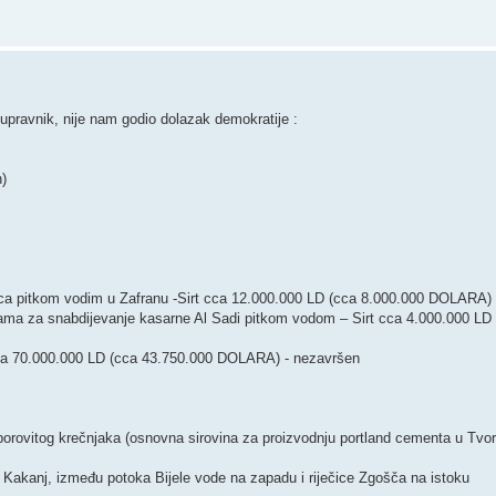
i upravnik, nije nam godio dolazak demokratije :
h)
ca pitkom vodim u Zafranu -Sirt cca 12.000.000 LD (cca 8.000.000 DOLARA)
a za snabdijevanje kasarne Al Sadi pitkom vodom – Sirt cca 4.000.000 LD 
 cca 70.000.000 LD (cca 43.750.000 DOLARA) - nezavršen
 laporovitog krečnjaka (osnovna sirovina za proizvodnju portland cementa u Tvo
 Kakanj, između potoka Bijele vode na zapadu i riječice Zgošča na istoku