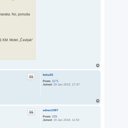
 maraka. No, ponuda
1 KM. Motel „Čavljak“
T
o
p
beka26
Posts:
1171
Joined:
29 Jan 2015, 17:37
T
o
p
adnan1987
Posts:
235
Joined:
16 Jan 2018, 11:52