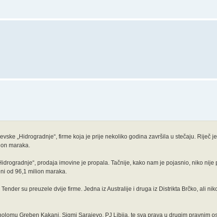
ske „Hidrogradnje“, firme koja je prije nekoliko godina završila u stečaju. Riječ je
lion maraka.
Hidrogradnje“, prodaja imovine je propala. Tačnije, kako nam je pojasnio, niko nij
jeni od 96,1 milion maraka.
c. Tender su preuzele dvije firme. Jedna iz Australije i druga iz Distrikta Brčko, ali n
nolomu Greben Kakanj, Sigmi Sarajevo, PJ Libija, te sva prava u drugim pravnim 