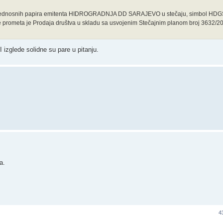
rijednosnih papira emitenta HIDROGRADNJA DD SARAJEVO u stečaju, simbol HDG
e prometa je Prodaja društva u skladu sa usvojenim Stečajnim planom broj 3632/2
I izglede solidne su pare u pitanju.
a.
4