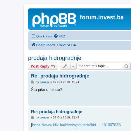
forum.invest.ba
Quick links
FAQ
Board index
INVEST.BA
prodaja hidrogradnje
S
Post Reply
Re: prodaja hidrogradnje
P
by
panzer
»
07 Oct 2019, 11:24
o
s
Šta piše u tekstu?
t
Re: prodaja hidrogradnje
P
by
panzer
»
07 Oct 2019, 22:48
o
s
[
https://www.klix.ba/biznis/privreda/hid ... 191007032/
t