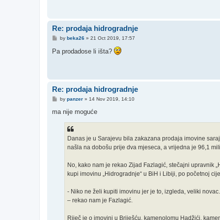
Re: prodaja hidrogradnje
P
by
beka26
»
21 Oct 2019, 17:57
o
s
Pa prodadose li išta?
t
Re: prodaja hidrogradnje
P
by
panzer
»
14 Nov 2019, 14:10
o
s
ma nije moguće
t
Danas je u Sarajevu bila zakazana prodaja imovine sarajev
našla na dobošu prije dva mjeseca, a vrijedna je 96,1 mi
No, kako nam je rekao Zijad Fazlagić, stečajni upravnik „
kupi imovinu „Hidrogradnje“ u BiH i Libiji, po početnoj ci
- Niko ne želi kupiti imovinu jer je to, izgleda, veliki nova
– rekao nam je Fazlagić.
Riječ je o imovini u Briješću, kamenolomu Hadžići, kame