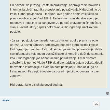
On navodi i da je zbog učestalih prozivanja, neprovjerenih navoda i
informacija bivših radnika o postojanju potraživanja Hidrogradnje od
Iraka, Odbor povjerilaca u februaru ove godine donio zaključak do
pisanom obraćanju Vladi FBiH i Federalnom ministarstvu energije,
rudarstva i industrije sa zahtjevom za pomoć u utvrđenju činjeničnog
stanja i eventualnoj naplati potraživanja Hidrogradnje ukoliko ona
postoje.
- Ja sam postupio po navedenom zaključku i uputio pisma na obje
adrese. U pismu-zahtjevu sam naveo podatke o projektima koje je
Hidrogradnja izvodila u Iraku, dosadašnjoj naplati potraživanja, dakle
sve informacije koje mogu poslužiti kako bi konačno došli do saznanja
ima li Hidrogradnja još nenaplaćenih potraživanja. Ovim pismom
zatražena je pomoć Vlade FBiH da diplomatskim putem pokuša dobiti
relevantne informacije o eventualnom postojanju i naplati duga od
Iraka, navodi Fazlagić i dodaje da dosad nije bilo odgovora na ove
zahtjeve.
Hidrogradnja je u stečaju devet godina.
panzer