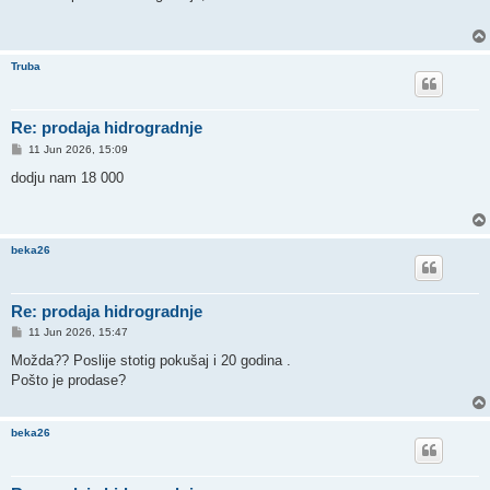
t
Truba
Re: prodaja hidrogradnje
P
11 Jun 2026, 15:09
o
s
dodju nam 18 000
t
beka26
Re: prodaja hidrogradnje
P
11 Jun 2026, 15:47
o
s
Možda?? Poslije stotig pokušaj i 20 godina .
t
Pošto je prodase?
beka26