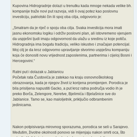
Kupovina Hidrogradnje dolazi u trenutku kada mnoge nekada velike bh.
kompanije traže novi put razvoja, vidi li ovaj potez kao poslovnu
investiciju, patriotski čin ili spoj oba cilja, odgovorio je:
„Smatram da je riječ o spoju oba cilja. Svaka investicija mora imati
jasnu ekonomsku logiku i održiv poslovni plan, ali istovremeno vjerujem
da uspješni ljudi imaju odgovornost da ulažu u sredinu iz koje potiču.
Hidrogradnja ima bogatu tradiciju, veliko iskustvo i značajan potencijal.
Moj cilj je da kroz odgovorno upravljanje stvorimo uspješnu kompaniju
koja će donositi novu vrijednost zaposlenima, partnerima i cijeloj Bosni i
Hercegovini.“
Ratni put i dolazak u Jablanicu
Početak rata Čustovića je zatekao na kraju osnovnoškolskog
obrazovanja, kada je njegov život iz korijena promijenjen. Porodica je
bila prisiljena napustiti Gacko, a put kroz ratna područja vodio ih je
preko Borča, Zelengore, Neretve, Bjelimića i Bjelašnice sve do
Jablanice. Tamo se, kao maloljetnik, priključio odbrambenim
jedinicama.
Nakon potpisivanja mirovnog sporazuma, porodica se seli u Sarajevo.
Međutim, životne okolnosti ponovo se mijenjaju nakon smrti oca, što