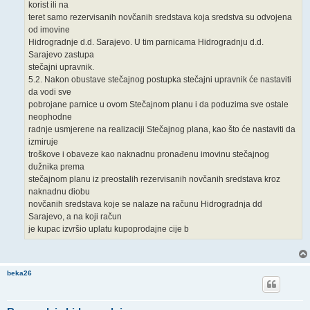
korist ili na
teret samo rezervisanih novčanih sredstava koja sredstva su odvojena
od imovine
Hidrogradnje d.d. Sarajevo. U tim parnicama Hidrogradnju d.d.
Sarajevo zastupa
stečajni upravnik.
5.2. Nakon obustave stečajnog postupka stečajni upravnik će nastaviti
da vodi sve
pobrojane parnice u ovom Stečajnom planu i da poduzima sve ostale
neophodne
radnje usmjerene na realizaciji Stečajnog plana, kao što će nastaviti da
izmiruje
troškove i obaveze kao naknadnu pronađenu imovinu stečajnog
dužnika prema
stečajnom planu iz preostalih rezervisanih novčanih sredstava kroz
naknadnu diobu
novčanih sredstava koje se nalaze na računu Hidrogradnja dd
Sarajevo, a na koji račun
je kupac izvršio uplatu kupoprodajne cije b
beka26