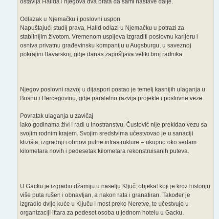
ostavlja Halida i njegova dva brata da sami nastave dalje.
Odlazak u Njemačku i poslovni uspon
Napuštajući studij prava, Halid odlazi u Njemačku u potrazi za
stabilnijim životom. Vremenom uspijeva izgraditi poslovnu karijeru i
osniva privatnu građevinsku kompaniju u Augsburgu, u saveznoj
pokrajini Bavarskoj, gdje danas zapošljava veliki broj radnika.
Njegov poslovni razvoj u dijaspori postao je temelj kasnijih ulaganja u
Bosnu i Hercegovinu, gdje paralelno razvija projekte i poslovne veze.
Povratak ulaganja u zavičaj
Iako godinama živi i radi u inostranstvu, Čustović nije prekidao vezu sa
svojim rodnim krajem. Svojim sredstvima učestvovao je u sanaciji
klizišta, izgradnji i obnovi putne infrastrukture – ukupno oko sedam
kilometara novih i pedesetak kilometara rekonstruisanih puteva.
U Gacku je izgradio džamiju u naselju Ključ, objekat koji je kroz historiju
više puta rušen i obnavljan, a nakon rata i granatiran. Također je
izgradio dvije kuće u Ključu i most preko Neretve, te učestvuje u
organizaciji iftara za pedeset osoba u jednom hotelu u Gacku.