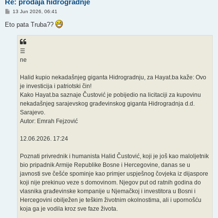
Re: prodaja hidrogradnje
P
13 Jun 2026, 06:41
o
s
Eto pata Truba??
t
☰
ne
Halid kupio nekadašnjeg giganta Hidrogradnju, za Hayat.ba kaže: Ovo
je investicija i patriotski čin!
Kako Hayat.ba saznaje Čustović je pobijedio na licitaciji za kupovinu
nekadašnjeg sarajevskog građevinskog giganta Hidrogradnja d.d.
Sarajevo.
Autor: Emrah Fejzović
12.06.2026. 17:24
Poznati privrednik i humanista Halid Čustović, koji je još kao maloljetnik
bio pripadnik Armije Republike Bosne i Hercegovine, danas se u
javnosti sve češće spominje kao primjer uspješnog čovjeka iz dijaspore
koji nije prekinuo veze s domovinom. Njegov put od ratnih godina do
vlasnika građevinske kompanije u Njemačkoj i investitora u Bosni i
Hercegovini obilježen je teškim životnim okolnostima, ali i upornošću
koja ga je vodila kroz sve faze života.