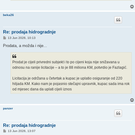
beka26
Re: prodaja hidrogradnje
P
13 Jun 2026, 10:13
o
s
Prodata, a možda i nije...
t
Prodat je cijeli privredni subjekt i to po cijeni koja nije snižavana u
odnosu na ranije licitacije – a to je 88 miliona KM, potvrdio je Fazlagić.
Licitacija je održana u četvrtak a kupac je uplatio osiguranje od 220
hiljada KM. Kako nam je pojasnio stečajni upravnik, kupac sada ima rok
od mjesec dana da uplati cijeli iznos
panzer
Re: prodaja hidrogradnje
P
13 Jun 2026, 13:07
o