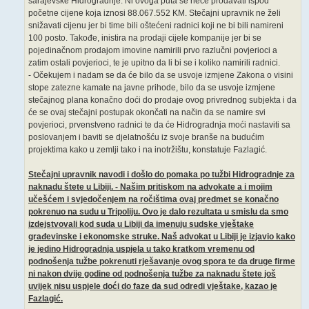
sarajevske Hidrogradnje. Ni ovoga puta se neće prodavati ispod
početne cijene koja iznosi 88.067.552 KM. Stečajni upravnik ne želi
snižavati cijenu jer bi time bili oštećeni radnici koji ne bi bili namireni
100 posto. Takođe, inistira na prodaji cijele kompanije jer bi se
pojedinačnom prodajom imovine namirili prvo razlučni povjerioci a
zatim ostali povjerioci, te je upitno da li bi se i koliko namirili radnici.
- Očekujem i nadam se da će bilo da se usvoje izmjene Zakona o visini
stope zatezne kamate na javne prihode, bilo da se usvoje izmjene
stečajnog plana konačno doći do prodaje ovog privrednog subjekta i da
će se ovaj stečajni postupak okončati na način da se namire svi
povjerioci, prvenstveno radnici te da će Hidrogradnja moći nastaviti sa
poslovanjem i baviti se djelatnošću iz svoje branše na budućim
projektima kako u zemlji tako i na inotržištu, konstatuje Fazlagić.
Stečajni upravnik navodi i došlo do pomaka po tužbi Hidrogradnje za
naknadu štete u Libiji. - Našim pritiskom na advokate a i mojim
učešćem i svjedočenjem na ročištima ovaj predmet se konačno
pokrenuo na sudu u Tripoliju. Ovo je dalo rezultata u smislu da smo
izdejstvovali kod suda u Libiji da imenuju sudske vještake
građevinske i ekonomske struke. Naš advokat u Libiji je izjavio kako
je jedino Hidrogradnja uspjela u tako kratkom vremenu od
podnošenja tužbe pokrenuti rješavanje ovog spora te da druge firme
ni nakon dvije godine od podnošenja tužbe za naknadu štete još
uvijek nisu uspjele doći do faze da sud odredi vještake, kazao je
Fazlagić.