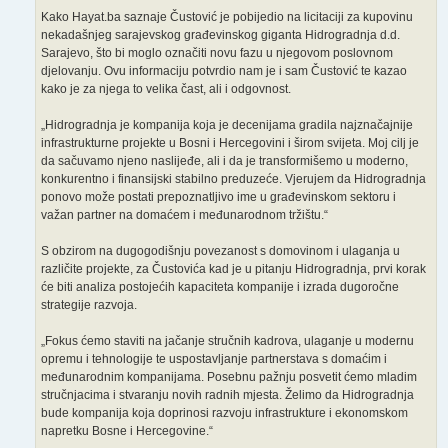
Kako Hayat.ba saznaje Čustović je pobijedio na licitaciji za kupovinu
nekadašnjeg sarajevskog građevinskog giganta Hidrogradnja d.d.
Sarajevo, što bi moglo označiti novu fazu u njegovom poslovnom
djelovanju. Ovu informaciju potvrdio nam je i sam Čustović te kazao
kako je za njega to velika čast, ali i odgovnost.
„Hidrogradnja je kompanija koja je decenijama gradila najznačajnije
infrastrukturne projekte u Bosni i Hercegovini i širom svijeta. Moj cilj je
da sačuvamo njeno naslijeđe, ali i da je transformišemo u moderno,
konkurentno i finansijski stabilno preduzeće. Vjerujem da Hidrogradnja
ponovo može postati prepoznatljivo ime u građevinskom sektoru i
važan partner na domaćem i međunarodnom tržištu.“
S obzirom na dugogodišnju povezanost s domovinom i ulaganja u
različite projekte, za Čustovića kad je u pitanju Hidrogradnja, prvi korak
će biti analiza postojećih kapaciteta kompanije i izrada dugoročne
strategije razvoja.
„Fokus ćemo staviti na jačanje stručnih kadrova, ulaganje u modernu
opremu i tehnologije te uspostavljanje partnerstava s domaćim i
međunarodnim kompanijama. Posebnu pažnju posvetit ćemo mladim
stručnjacima i stvaranju novih radnih mjesta. Želimo da Hidrogradnja
bude kompanija koja doprinosi razvoju infrastrukture i ekonomskom
napretku Bosne i Hercegovine.“