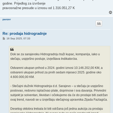
godine. Prijedlog za izvršenje
pravosnažne presude u iznosu od 1.316.051,27 K
panzer
Re: prodaja hidrogradnje
P
16 Sep 2025, 07:33
o
s
t
Dok se za sarajevsku Hidrogradnju traži kupac, kompanija, iako u
stečaju, uspješno posluje, izvještava Indikator.ba.
Ostvareni ukupan prihod u 2024. godini iznosi 10.146.202,00 KM, a
ostvareni ukupan prihod za prvih sedam mjeseci 2025. godine oko
4.600.000,00 KM.
- Stečajni dužnik Hidrogradnja d.d. Sarajevo – u stečaju je uspješno
poslovao, redovno isplaćivao plate, doprinose i sva davanja. Privredni
subjekt je solventan, likvidan i očekujemo da će do prodaje biti zadržan
ovaj trend, navodi se u izvještaju stečajnog upravnika Zijada Fazlagića.
Desetog oktobra trebala bi biti održana još jedna aukcija za prodaju