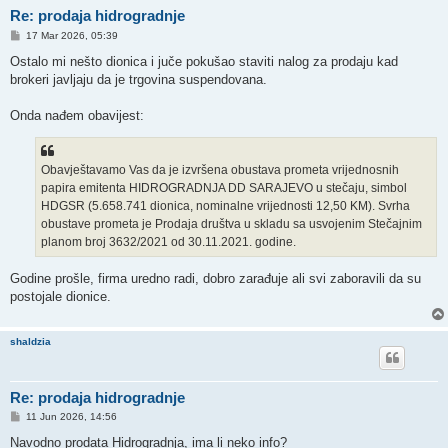
Re: prodaja hidrogradnje
P
17 Mar 2026, 05:39
o
s
Ostalo mi nešto dionica i juče pokušao staviti nalog za prodaju kad
t
brokeri javljaju da je trgovina suspendovana.
Onda nađem obavijest:
Obavještavamo Vas da je izvršena obustava prometa vrijednosnih
papira emitenta HIDROGRADNJA DD SARAJEVO u stečaju, simbol
HDGSR (5.658.741 dionica, nominalne vrijednosti 12,50 KM). Svrha
obustave prometa je Prodaja društva u skladu sa usvojenim Stečajnim
planom broj 3632/2021 od 30.11.2021. godine.
Godine prošle, firma uredno radi, dobro zarađuje ali svi zaboravili da su
postojale dionice.
shaldzia
Re: prodaja hidrogradnje
P
11 Jun 2026, 14:56
o
s
Navodno prodata Hidrogradnja, ima li neko info?