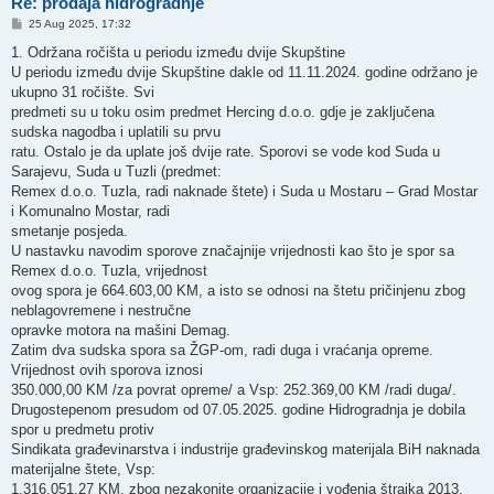
Re: prodaja hidrogradnje
P
25 Aug 2025, 17:32
o
s
1. Održana ročišta u periodu između dvije Skupštine
t
U periodu između dvije Skupštine dakle od 11.11.2024. godine održano je
ukupno 31 ročište. Svi
predmeti su u toku osim predmet Hercing d.o.o. gdje je zaključena
sudska nagodba i uplatili su prvu
ratu. Ostalo je da uplate još dvije rate. Sporovi se vode kod Suda u
Sarajevu, Suda u Tuzli (predmet:
Remex d.o.o. Tuzla, radi naknade štete) i Suda u Mostaru – Grad Mostar
i Komunalno Mostar, radi
smetanje posjeda.
U nastavku navodim sporove značajnije vrijednosti kao što je spor sa
Remex d.o.o. Tuzla, vrijednost
ovog spora je 664.603,00 KM, a isto se odnosi na štetu pričinjenu zbog
neblagovremene i nestručne
opravke motora na mašini Demag.
Zatim dva sudska spora sa ŽGP-om, radi duga i vraćanja opreme.
Vrijednost ovih sporova iznosi
350.000,00 KM /za povrat opreme/ a Vsp: 252.369,00 KM /radi duga/.
Drugostepenom presudom od 07.05.2025. godine Hidrogradnja je dobila
spor u predmetu protiv
Sindikata građevinarstva i industrije građevinskog materijala BiH naknada
materijalne štete, Vsp:
1.316.051,27 KM, zbog nezakonite organizacije i vođenja štrajka 2013.