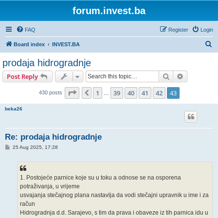
forum.invest.ba
FAQ
Register
Login
S
Board index
INVEST.BA
e
prodaja hidrogradnje
a
Search
Advanced s
Post Reply
r
c
Page
43
of
43
1
39
40
41
42
43
Previous
430 posts
…
h
beka26
Re: prodaja hidrogradnje
P
25 Aug 2025, 17:28
o
s
t
1. Postojeće parnice koje su u toku a odnose se na osporena
potraživanja, u vrijeme
usvajanja stečajnog plana nastavlja da vodi stečajni upravnik u ime i za
račun
Hidrogradnja d.d. Sarajevo, s tim da prava i obaveze iz tih parnica idu u