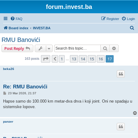
forum.invest.ba
FAQ
Register
Login
S
Board index
INVEST.BA
e
RMU Banovići
a
Search
Advanced s
Post Reply
r
c
Page
17
of
17
1
13
14
15
16
17
Previous
163 posts
…
h
beka26
Re: RMU Banovići
P
23 Mar 2026, 21:37
o
s
Hapse samo do 100.000 km metar-dva drva i koji joint. Oni ne spadaju u
t
sistemske lopove.
panzer