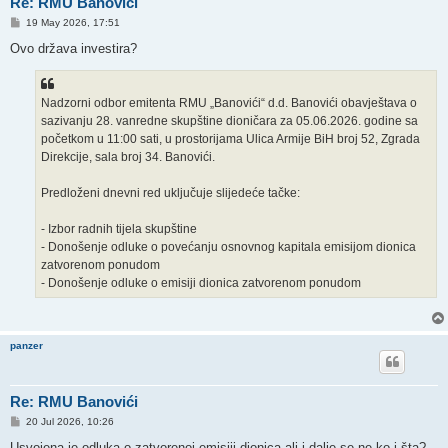
Re: RMU Banovići
P
19 May 2026, 17:51
o
s
Ovo država investira?
t
Nadzorni odbor emitenta RMU „Banovići“ d.d. Banovići obavještava o
sazivanju 28. vanredne skupštine dioničara za 05.06.2026. godine sa
početkom u 11:00 sati, u prostorijama Ulica Armije BiH broj 52, Zgrada
Direkcije, sala broj 34. Banovići.
Predloženi dnevni red uključuje slijedeće tačke:
- Izbor radnih tijela skupštine
- Donošenje odluke o povećanju osnovnog kapitala emisijom dionica
zatvorenom ponudom
- Donošenje odluke o emisiji dionica zatvorenom ponudom
panzer
Re: RMU Banovići
P
20 Jul 2026, 10:26
o
s
Usvojena je odluka o zatvorenoj emisiji dionica ali i dalje se ne ko i šta?