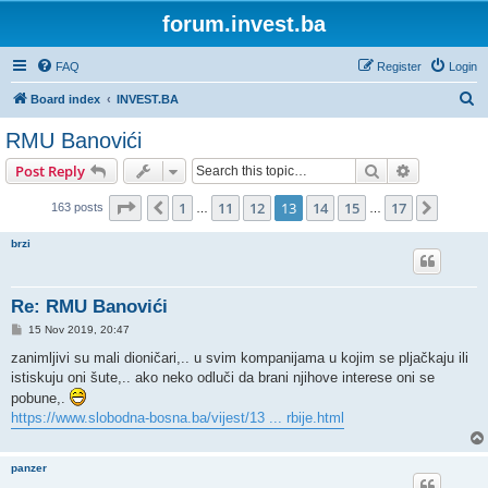
forum.invest.ba
FAQ
Register
Login
S
Board index
INVEST.BA
e
RMU Banovići
a
Search
Advanced s
Post Reply
r
c
Page
13
of
17
1
11
12
13
14
15
17
Previous
Next
163 posts
…
…
h
brzi
Re: RMU Banovići
P
15 Nov 2019, 20:47
o
s
zanimljivi su mali dioničari,.. u svim kompanijama u kojim se pljačkaju ili
t
istiskuju oni šute,.. ako neko odluči da brani njihove interese oni se
pobune,.
https://www.slobodna-bosna.ba/vijest/13 ... rbije.html
panzer