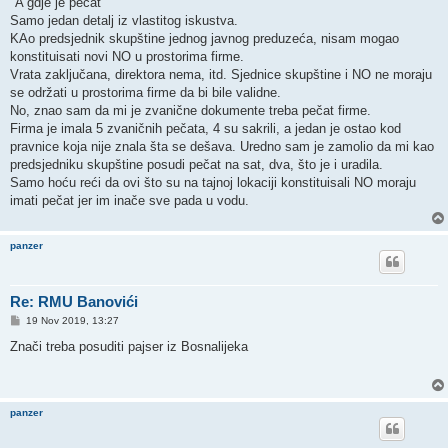
"A gdje je pečat"
t
Samo jedan detalj iz vlastitog iskustva.
KAo predsjednik skupštine jednog javnog preduzeća, nisam mogao
konstituisati novi NO u prostorima firme.
Vrata zaključana, direktora nema, itd. Sjednice skupštine i NO ne moraju
se održati u prostorima firme da bi bile validne.
No, znao sam da mi je zvanične dokumente treba pečat firme.
Firma je imala 5 zvaničnih pečata, 4 su sakrili, a jedan je ostao kod
pravnice koja nije znala šta se dešava. Uredno sam je zamolio da mi kao
predsjedniku skupštine posudi pečat na sat, dva, što je i uradila.
Samo hoću reći da ovi što su na tajnoj lokaciji konstituisali NO moraju
imati pečat jer im inače sve pada u vodu.
panzer
Re: RMU Banovići
P
19 Nov 2019, 13:27
o
s
Znači treba posuditi pajser iz Bosnalijeka
t
panzer