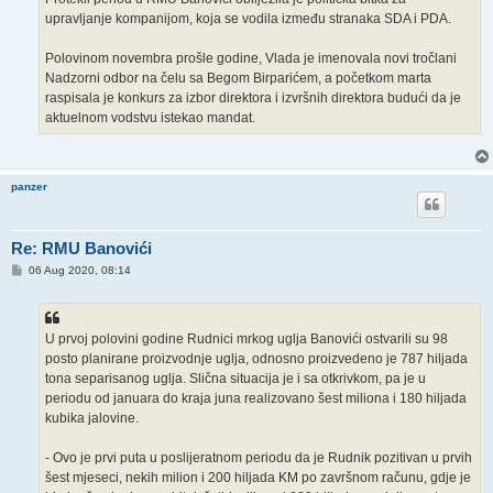
upravljanje kompanijom, koja se vodila između stranaka SDA i PDA.
Polovinom novembra prošle godine, Vlada je imenovala novi tročlani
Nadzorni odbor na čelu sa Begom Birparićem, a početkom marta
raspisala je konkurs za izbor direktora i izvršnih direktora budući da je
aktuelnom vodstvu istekao mandat.
panzer
Re: RMU Banovići
P
06 Aug 2020, 08:14
o
s
t
U prvoj polovini godine Rudnici mrkog uglja Banovići ostvarili su 98
posto planirane proizvodnje uglja, odnosno proizvedeno je 787 hiljada
tona separisanog uglja. Slična situacija je i sa otkrivkom, pa je u
periodu od januara do kraja juna realizovano šest miliona i 180 hiljada
kubika jalovine.
- Ovo je prvi puta u poslijeratnom periodu da je Rudnik pozitivan u prvih
šest mjeseci, nekih milion i 200 hiljada KM po završnom računu, gdje je