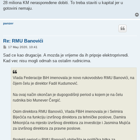
s
28 miliona KM neraspoređene dobiti. To treba staviti u kapital jer u
t
gotovini nemaju.
panzer
Re: RMU Banovići
P
17 May 2020, 10:41
o
s
Sad ce kao drugacije. A mozda je vrijeme da ih pripoje elektroprivredi.
t
Kad vec nisu mogli odmah sa ostalim rudnicima.
Vlada Federacije BiH imenovala je novo rukovodstvo RMU Banovići, na
čijem čelu je direktor Fadil Kudumović.
Na ovaj način okončan je dugogodišnji period u kojem je na čelu
rudnika bio Munever Čergić.
Osim direktora RMU Banovići, Vlada FBiH imenovala je i Selmira
Bijećića na funkciju izvršnog direktora za tehničke poslove, Damira
Mrkonjića na mjesto izvršnog direktora za investicije i Jasmina Mujića
za izvršnog direktora za pravne poslove.
Protekli period u RMU Banovići obilježila je politička bitka za