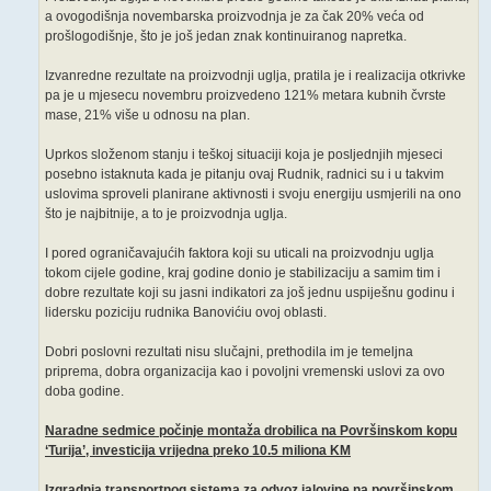
a ovogodišnja novembarska proizvodnja je za čak 20% veća od
prošlogodišnje, što je još jedan znak kontinuiranog napretka.
Izvanredne rezultate na proizvodnji uglja, pratila je i realizacija otkrivke
pa je u mjesecu novembru proizvedeno 121% metara kubnih čvrste
mase, 21% više u odnosu na plan.
Uprkos složenom stanju i teškoj situaciji koja je posljednjih mjeseci
posebno istaknuta kada je pitanju ovaj Rudnik, radnici su i u takvim
uslovima sproveli planirane aktivnosti i svoju energiju usmjerili na ono
što je najbitnije, a to je proizvodnja uglja.
I pored ograničavajućih faktora koji su uticali na proizvodnju uglja
tokom cijele godine, kraj godine donio je stabilizaciju a samim tim i
dobre rezultate koji su jasni indikatori za još jednu uspiješnu godinu i
lidersku poziciju rudnika Banovićiu ovoj oblasti.
Dobri poslovni rezultati nisu slučajni, prethodila im je temeljna
priprema, dobra organizacija kao i povoljni vremenski uslovi za ovo
doba godine.
Naradne sedmice počinje montaža drobilica na Površinskom kopu
‘Turija’, investicija vrijedna preko 10.5 miliona KM
Izgradnja transportnog sistema za odvoz jalovine na površinskom