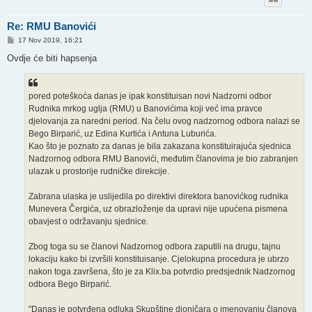
Re: RMU Banovići
P
17 Nov 2019, 16:21
o
s
Ovdje će biti hapsenja
t
pored poteškoća danas je ipak konstituisan novi Nadzorni odbor
Rudnika mrkog uglja (RMU) u Banovićima koji već ima pravce
djelovanja za naredni period. Na čelu ovog nadzornog odbora nalazi se
Bego Birparić, uz Edina Kurtića i Antuna Luburića.
Kao što je poznato za danas je bila zakazana konstituirajuća sjednica
Nadzornog odbora RMU Banovići, međutim članovima je bio zabranjen
ulazak u prostorije rudničke direkcije.
Zabrana ulaska je uslijedila po direktivi direktora banovićkog rudnika
Munevera Čergića, uz obrazloženje da upravi nije upućena pismena
obavjest o održavanju sjednice.
Zbog toga su se članovi Nadzornog odbora zaputili na drugu, tajnu
lokaciju kako bi izvršili konstituisanje. Cjelokupna procedura je ubrzo
nakon toga završena, što je za Klix.ba potvrdio predsjednik Nadzornog
odbora Bego Birparić.
"Danas je potvrđena odluka Skupštine dioničara o imenovanju članova