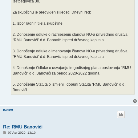
Izetbegovića 30.
Za skupštinu je predviđen slijedeći Dnevni red:
1. Izbor radnih tijela skupštine
2. Donošenje odluke o razriješenju članova NO-a privrednog društva
“RMU Banovići” d.d. Banovići ispred državnog kapitala
3. Donošenje odluke o imenovanju članova NO-a privrednog društva
“RMU Banovići” d.d. Banovići ispred državnog kapitala
4. Donošenje Odluke o usvajanju trogodišnjeg plana poslovanja “RMU
Banovići” d.d. Banovići za period 2020-2022 godina
5. Donošenje Statuta o izmjeni i dopuni Statuta “RMU Banovići” d.d.
Banovići
panzer
Re: RMU Banovići
P
07 Apr 2020, 13:10
o