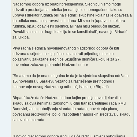
Nadzornog odbora uz odabir predsjednika. Sjednicu nismo mogli
održati u prostorijama rudnika jer nam je to onemogućeno, iako su
uprava i direktor rudnika bili na sjednici skupštine koja nas je obavezala
da odluku moramo sprovesti u tri dana. Mi smo ih (upravu i direktora
rudnika, op.a.) obavijestil sjednici, ali nam nisu omogućili ulazak.
Povukli smo se na drugu loakciju te se konstituirali", naveo je Birbarić
za Klix.ba.
Prva radna sjednica novoimenovanog Nadzornog odbora će biti
održana u srijedu na kojoj će se razmatrati prijedlog odluke o
otkazivanju zakazane sjednice Skupštine dioničara koju je za 27.
novembar zakazao prethodni Nadzorni odbor.
"Smatramo da je ona nelegalna te da je ta sjednica skupština održana
15. novembra u Sarajevu vezano za razrješenje prethodnog i
imenovanje novog Nadzornog odbora", istakao je Birparić.
Birparić kaže da će Nadzorni odbor kojim predsjedava djelovati u
skladu sa ovlaštenjima i zakonom, u cilju transparentnijeg rada RMU
Banovići, zatim poboljšanja standarda rudara, povećanju plaća,
povećanju proizvodnje, boljoj raspodjeli finansijskih sredstava u skladu
sa rezultatima rada.
Iz novog Nadzornog odbora ističu i da će raditi u smjeru poboljšanja