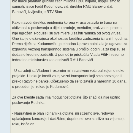
bio inače planiran gubitak četiri miliona i 200 hiljada, uspjeli smo to
sanirati, ističe Fadil Kudumović, v.d. direktor RMU Banovići d.d.
Banovići, izvijestio je RTV Slon.
Kako navodi direktor, epidemija korona virusa ostavila je traga na
aktivnosti u poslovanju u dijelu prodaje, međutim, proizvodni proces
nije ugrožen. Poduzeli su sve mjere u zaštiti radnika od ovog virusa.
Ono što je otežavajuća okolnost su kreditna zaduženja iz ranijih godina.
Prema riječima Kudumovića, prethodna Uprava potpisala je ugovore za
izgradnju veznog transportnog sistema u prošloj godini, a za koji su se
dodatno kreditno zadužili. U pomoć je priskočila Vlada FBiH i resorno
federalno ministarstvo kao osnivači RMU Banovići.
- U saradnji sa Vladom i resornim ministarstvom već realizujemo neke
projekte. U toku je kredit za taj vezni transporter koji smo obezbijedili
preko Razvojne banke. Očekujemo da se to završi u narednih 10 dana,
u proceduri je, rekao je Kudumović.
Za ove kredite sada ima mogućnost otplate, što znači da nije upitno
poslovanje Rudnika.
- Napravljen je plan i dinamika otplate, mi stižemo sve, redovno
uplaćujemo koncesije i dadžbine, doprinose, sve se stiže na vrijeme, u
roku, ističe on.