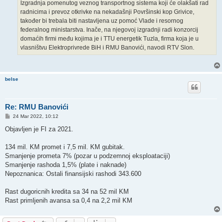
Izgradnja pomenutog veznog transportnog sistema koji će olakšati rad
radnicima i prevoz otkrivke na nekadašnji Površinski kop Grivice,
također bi trebala biti nastavljena uz pomoć Vlade i resornog
federalnog ministarstva. Inače, na njegovoj izgradnji radi konzorcij
domaćih firmi među kojima je i TTU energetik Tuzla, firma koja je u
vlasništvu Elektroprivrede BiH i RMU Banovići, navodi RTV Slon.
belse
Re: RMU Banovići
P
24 Mar 2022, 10:12
o
s
Objavljen je FI za 2021.
t
134 mil. KM promet i 7,5 mil. KM gubitak.
Smanjenje prometa 7% (pozar u podzemnoj eksploataciji)
Smanjenje rashoda 1,5% (plate i naknade)
Nepoznanica: Ostali finansijski rashodi 343.600
Rast dugoricnih kredita sa 34 na 52 mil KM
Rast primljenih avansa sa 0,4 na 2,2 mil KM