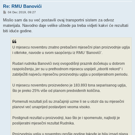
Re: RMU Banovići
P
04 Dec 2019, 09:27
o
s
Mislio sam da su već postavili ovaj transportni sistem za odvoz
t
materijala. Navodno daje velike uštede pa treba vidjeti kakvi će rezultati
biti iduće godine.
U mjesecu novembru znatno prebačeni mjesečni plan proizvodnje uglja
i otkrivke, navode u svom saopćenju iz RMU ‘Banovići’.
Rudari rudnika Banovići svoj ovogodišnji praznik dočekuju u dobrom
raspoloženju, jer su u prethodnom mjesecu uspijeli „oboriti rekord“ i
zabilježiti najveću mjesečnu proizvodnju uglja u poslijeratnom periodu.
U mjesecu novembru proizvedeno je 183.893 tona separisanog uglja,
što je preko 25% više od planom predviđenih količina.
Pomenuti rezultati još su značajniji uzme li se u obzir da su mjesečni
planovi već unaprijed postavljeni veoma visoko.
Postignuti rezultat u proizvodnji, kao što je i spomenuto, najbolji je
poslijeratni mjesečni rezultat Rudnika.
Proizvodnja uglja u novembru prošle godine takođe je bila iznad plana,