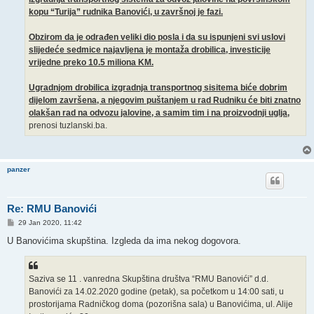
kopu “Turija” rudnika Banovići, u završnoj je fazi.
Obzirom da je odrađen veliki dio posla i da su ispunjeni svi uslovi
slijedeće sedmice najavljena je montaža drobilica, investicije
vrijedne preko 10.5 miliona KM.
Ugradnjom drobilica izgradnja transportnog sisitema biće dobrim
dijelom završena, a njegovim puštanjem u rad Rudniku će biti znatno
olakšan rad na odvozu jalovine, a samim tim i na proizvodnji uglja,
prenosi tuzlanski.ba.
panzer
Re: RMU Banovići
P
29 Jan 2020, 11:42
o
s
U Banovićima skupština. Izgleda da ima nekog dogovora.
t
Saziva se 11 . vanredna Skupština društva “RMU Banovići” d.d.
Banovići za 14.02.2020 godine (petak), sa početkom u 14:00 sati, u
prostorijama Radničkog doma (pozorišna sala) u Banovićima, ul. Alije