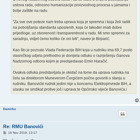
uslova rada, odnosno humanizacije proizvodnog procesa u jamama i
bolje zaštite na radu.
"Za sve ove poteze nam treba uprava koja je spremna i koja želi raditi
na poboljšanju standarda uposlenih, koja će također imati dobre
prijedloge, uz otvorenost i transparentnost u radu. Mi smo spremni za
saradnju, vidjet ćemo koliko će oni biti", naveo je Birparić.
Kao što je poznato Vlada Federacije BiH koja u rudniku ima 69,7 posto
vlasničkog udjela prethodno je donijela odluku o razrješenju članova
Nadzornog odbora kojim je predsjedavao Emin Haračić.
Ovakva odluka predstavljala je okidač na tome da uprava rudnika na
čelu sa direktorom Muneverom Čergićem počne govoriti o stanju u
rudniku. Banovićki rudnik jedini nije u koncernu Elektroprivrede BiH, a
ulasku se sindikat protive još i uprava te Općinsko vijeće Banovića.i
Damirko
Re: RMU Banovići
P
19 Nov 2019, 13:17
o
s