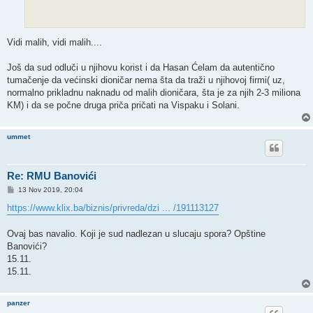
Vidi malih, vidi malih....
Još da sud odluči u njihovu korist i da Hasan Ćelam da autentično
tumačenje da većinski dioničar nema šta da traži u njihovoj firmi( uz,
normalno prikladnu naknadu od malih dioničara, šta je za njih 2-3 miliona
KM) i da se počne druga priča pričati na Vispaku i Solani.
ummet
Re: RMU Banovići
P
13 Nov 2019, 20:04
o
s
https://www.klix.ba/biznis/privreda/dzi ... /191113127
t
Ovaj bas navalio. Koji je sud nadlezan u slucaju spora? Opštine
Banovići?
15.11.
15.11.
panzer