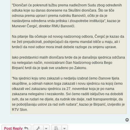
"Dioničari će pokrenuti tužbu prema nadležnom Sudu zbog određenih
odluka koje su danas donesene na Skuštini dioničara. Što se tiče
odnosa prema upravi i prema rudniku Banovići, očito je da je
nastavljena određena vrsta pritiska i zloupotrebe institucija", kazao je
Munever Čergić, direktor RMU Banovići.
Na pitanje šta očekuje od novog nadzornog odbora, Čergić je kazao da
ne želi prejudicirati, podsjećajući da njemu mandat ističe u maju, ali i
tvrdeći da novi odbor mora imati debele razloge za smjenu uprave.
Iako predstavnici malih dioničara tvrde da je današnja sjednica održana
na nelegalan način, novoizabrani član Nadzornog odbora Bego
Birparić tvrdi da je ipak sve urađeno po Zakonu.
"Na sjednici koju smo zakazali u nedjelju izabrat ćemo članove tijela
skupštine, a odmah nakon toga zakazati i novu sjednicu na kojoj ćemo
otkazati već zakazanu sjednicu za 27. novembar koja je po nama
zakazana nelegalno i nezakonito. Svi ćemo raditi isključivo na dobobiti
svih, da se rudari ne dijele, da rudnik ide dalje, radi transparentnije, da
se poboljšavaju uslovi za rad svih rudara", kazao je Birparić, izvijestio je
RTV Slon.
Post Reply