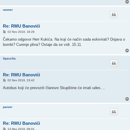
ummet
Re: RMU Banovići
P
02 Nov 2019, 18:29
o
s
Čekamo odgovor Herr Kukića. Na koji će način sada eskivirati? Dojava o
t
bombi? Curenje plina? Ostaje da se vidi. 15.11.
SpaceSa
Re: RMU Banovići
P
02 Nov 2019, 23:42
o
s
Autobus koji će prevoziti članove Skupštine će imati udes....
t
panzer
Re: RMU Banovići
P
13 Nov 2019, 09:01