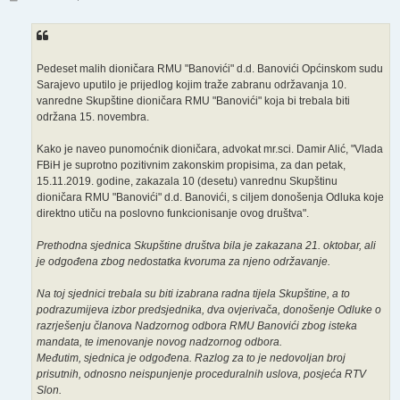
o
s
t
Pedeset malih dioničara RMU "Banovići" d.d. Banovići Općinskom sudu
Sarajevo uputilo je prijedlog kojim traže zabranu održavanja 10.
vanredne Skupštine dioničara RMU "Banovići" koja bi trebala biti
održana 15. novembra.
Kako je naveo punomoćnik dioničara, advokat mr.sci. Damir Alić, "Vlada
FBiH je suprotno pozitivnim zakonskim propisima, za dan petak,
15.11.2019. godine, zakazala 10 (desetu) vanrednu Skupštinu
dioničara RMU "Banovići" d.d. Banovići, s ciljem donošenja Odluka koje
direktno utiču na poslovno funkcionisanje ovog društva".
Prethodna sjednica Skupštine društva bila je zakazana 21. oktobar, ali
je odgođena zbog nedostatka kvoruma za njeno održavanje.
Na toj sjednici trebala su biti izabrana radna tijela Skupštine, a to
podrazumijeva izbor predsjednika, dva ovjerivača, donošenje Odluke o
razrješenju članova Nadzornog odbora RMU Banovići zbog isteka
mandata, te imenovanje novog nadzornog odbora.
Međutim, sjednica je odgođena. Razlog za to je nedovoljan broj
prisutnih, odnosno neispunjenje proceduralnih uslova, posjeća RTV
Slon.