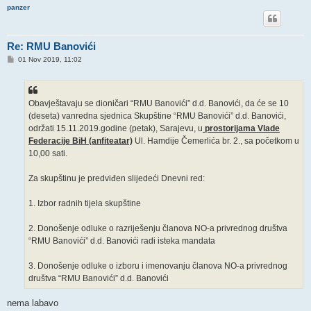
panzer
Re: RMU Banovići
P
01 Nov 2019, 11:02
o
s
t
Obavještavaju se dioničari “RMU Banovići” d.d. Banovići, da će se 10
(deseta) vanredna sjednica Skupštine “RMU Banovići” d.d. Banovići,
održati 15.11.2019.godine (petak), Sarajevu, u
prostorijama Vlade
Federacije BiH (anfiteatar)
Ul. Hamdije Čemerlića br. 2., sa početkom u
10,00 sati.
Za skupštinu je predviđen slijedeći Dnevni red:
1. Izbor radnih tijela skupštine
2. Donošenje odluke o razriješenju članova NO-a privrednog društva
“RMU Banovići” d.d. Banovići radi isteka mandata
3. Donošenje odluke o izboru i imenovanju članova NO-a privrednog
društva “RMU Banovići” d.d. Banovići
nema labavo