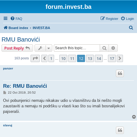
forum.invest.ba
FAQ
Register
Login
S
Board index
INVEST.BA
e
RMU Banovići
a
Search
Advanced s
Post Reply
r
c
Page
12
of
17
1
10
11
12
13
14
17
Previous
Next
163 posts
…
…
h
panzer
Re: RMU Banovići
P
22 Oct 2019, 20:52
o
s
Ovi pobunjenici nemaju nikakav udio u vlasništvu da bi nešto mogli
t
zaustaviti a nemaju ni podršku u vlasti kao što su imali bosnalijekovi
pajseraši.
slavuj