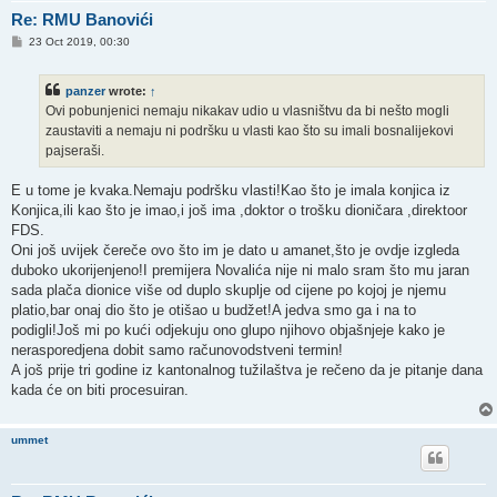
Re: RMU Banovići
P
23 Oct 2019, 00:30
o
s
t
panzer
wrote:
↑
Ovi pobunjenici nemaju nikakav udio u vlasništvu da bi nešto mogli
zaustaviti a nemaju ni podršku u vlasti kao što su imali bosnalijekovi
pajseraši.
E u tome je kvaka.Nemaju podršku vlasti!Kao što je imala konjica iz
Konjica,ili kao što je imao,i još ima ,doktor o trošku dioničara ,direktoor
FDS.
Oni još uvijek čereče ovo što im je dato u amanet,što je ovdje izgleda
duboko ukorijenjeno!I premijera Novalića nije ni malo sram što mu jaran
sada plača dionice više od duplo skuplje od cijene po kojoj je njemu
platio,bar onaj dio što je otišao u budžet!A jedva smo ga i na to
podigli!Još mi po kući odjekuju ono glupo njihovo objašnjeje kako je
nerasporedjena dobit samo računovodstveni termin!
A još prije tri godine iz kantonalnog tužilaštva je rečeno da je pitanje dana
kada će on biti procesuiran.
ummet