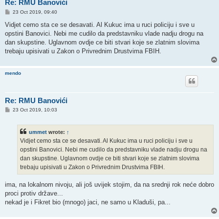
Re: RMU Banovići
P
23 Oct 2019, 09:40
o
s
Vidjet cemo sta ce se desavati. Al Kukuc ima u ruci policiju i sve u
t
opstini Banovici. Nebi me cudilo da predstavniku vlade nadju drogu na
dan skupstine. Uglavnom ovdje ce biti stvari koje se zlatnim slovima
trebaju upisivati u Zakon o Privrednim Drustvima FBIH.
mendo
Re: RMU Banovići
P
23 Oct 2019, 10:03
o
s
t
ummet
wrote:
↑
Vidjet cemo sta ce se desavati. Al Kukuc ima u ruci policiju i sve u
opstini Banovici. Nebi me cudilo da predstavniku vlade nadju drogu na
dan skupstine. Uglavnom ovdje ce biti stvari koje se zlatnim slovima
trebaju upisivati u Zakon o Privrednim Drustvima FBIH.
ima, na lokalnom nivoju, ali još uvijek stojim, da na srednji rok neće dobro
proci protiv države...
nekad je i Fikret bio (mnogo) jaci, ne samo u Kladuši, pa...