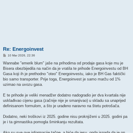
Re: Energoinvest
P
10 Mar 2026, 22:36
o
s
Wannabe "emerik blum" jaše na prihodima od prodaje gasa koje mu je
t
Bisera obezbijedila na način da je vratila te prihode Energoinvestu od BH
Gasa koji ih je prethodno "oteo" Energoinvestu, iako je BH Gas faktički
bio samo transporter. Prije toga, Energoinvest je samo maržu od 1%
uzimao na uvozu gasa.
E te prihode je veliki menadžer dodatno nadogradio jer dva kvartala nije
usklađivao cijenu gasa (začnije nije je smanjivao) u skladu sa unaprijed
definisanom formulom, a što je urađeno naravno na štetu potrošača.
Dodatno, neki troškovi iz 2025. godine nisu proknjiženi u 2025. godini pa
je i ta gimnastika pomogla šminkanju rezultata.
Ako su sve ove informacije tačne, a biće da jesu, onda ispada da je on