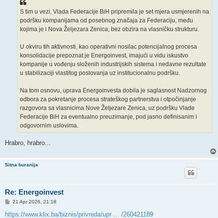
S tim u vezi, Vlada Federacije BiH pripremila je set mjera usmjerenih na
podršku kompanijama od posebnog značaja za Federaciju, među
kojima je i Nova Željezara Zenica, bez obzira na vlasničku strukturu.
U okviru tih aktivnosti, kao operativni nosilac potencijalnog procesa
konsolidacije prepoznat je Energoinvest, imajući u vidu iskustvo
kompanije u vođenju složenih industrijskih sistema i nedavne rezultate
u stabilizaciji vlastitog poslovanja uz institucionalnu podršku.
Na tom osnovu, uprava Energoinvesta dobila je saglasnost Nadzornog
odbora za pokretanje procesa strateškog partnerstva i otpočinjanje
razgovora sa vlasnicima Nove Željezare Zenica, uz podršku Vlade
Federacije BiH za eventualno preuzimanje, pod jasno definisanim i
odgovornim uslovima.
Hrabro, hrabro...
Sitna buranija
Re: Energoinvest
P
21 Apr 2026, 21:18
o
s
https://www.klix.ba/biznis/privreda/upr ... /260421189