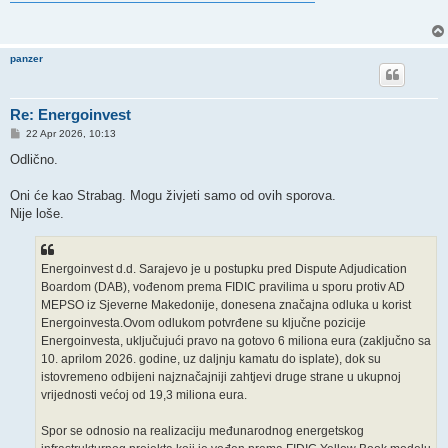
t
panzer
Re: Energoinvest
P
22 Apr 2026, 10:13
o
s
Odlično.
t
Oni će kao Strabag. Mogu živjeti samo od ovih sporova.
Nije loše.
Energoinvest d.d. Sarajevo je u postupku pred Dispute Adjudication
Boardom (DAB), vođenom prema FIDIC pravilima u sporu protiv AD
MEPSO iz Sjeverne Makedonije, donesena značajna odluka u korist
Energoinvesta.Ovom odlukom potvrđene su ključne pozicije
Energoinvesta, uključujući pravo na gotovo 6 miliona eura (zaključno sa
10. aprilom 2026. godine, uz daljnju kamatu do isplate), dok su
istovremeno odbijeni najznačajniji zahtjevi druge strane u ukupnoj
vrijednosti većoj od 19,3 miliona eura.
Spor se odnosio na realizaciju međunarodnog energetskog