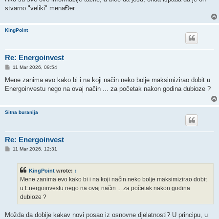
stvarno "veliki" menaÐer...
KingPoint
Re: Energoinvest
P
11 Mar 2026, 09:54
o
s
Mene zanima evo kako bi i na koji način neko bolje maksimizirao dobit u
t
Energoinvestu nego na ovaj način ... za početak nakon godina dubioze ?
Sitna buranija
Re: Energoinvest
P
11 Mar 2026, 12:31
o
s
t
KingPoint
wrote:
↑
Mene zanima evo kako bi i na koji način neko bolje maksimizirao dobit
u Energoinvestu nego na ovaj način ... za početak nakon godina
dubioze ?
Možda da dobije kakav novi posao iz osnovne djelatnosti? U principu, u