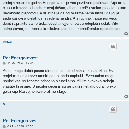
zadnjih nekoliko godina Energoinvest je već pozitivno poslovao. Nije on u
plusu tek sada od kada je ovaj došao, ali on tu priču stalno prodaje, o tom
nekakvom preporodu. A suština je da od te firme nema ništa i da joj je
sada osnovna djelatnost svedena na plin. A stručnjak može još veću
dobit napraviti, samo treba uduplati cjjenu, pa će uduplati i dobit. Vrlo
jednostavno, ne trebaju tu nikakve posebne menadžerske sposobnosti...
panzer
Re: Energoinvest
P
11 Mar 2026, 12:45
o
s
Ali ne mogu dobiti posao ako nemaju jaku finansijsku zaleđinu. Sve
t
projekte moraju prvo uraditi pa tek onda naplatiti. Eventualno mogu
naplaćivati po fazama odnosno situacijama. Ali im svakako trebaju
vlastite finansije. U prošloj deceniji su se patili i nekako gurali preko
garancija Razvojne banke ali na škrge.
Pat
Re: Energoinvest
P
03 Apr 2026, 15:53