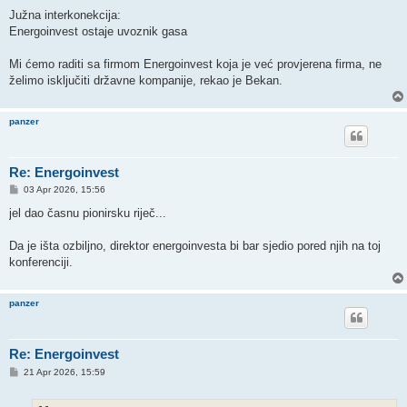
o
s
Južna interkonekcija:
t
Energoinvest ostaje uvoznik gasa
Mi ćemo raditi sa firmom Energoinvest koja je već provjerena firma, ne
želimo isključiti državne kompanije, rekao je Bekan.
panzer
Re: Energoinvest
P
03 Apr 2026, 15:56
o
s
jel dao časnu pionirsku riječ...
t
Da je išta ozbiljno, direktor energoinvesta bi bar sjedio pored njih na toj
konferenciji.
panzer
Re: Energoinvest
P
21 Apr 2026, 15:59
o
s
t