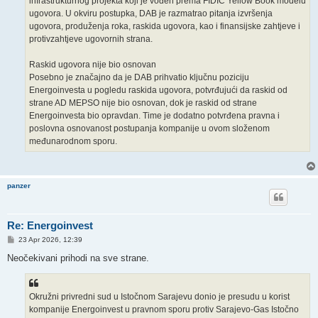
infrastrukturnog projekta koji je vođen prema FIDIC Yellow Book modelu
ugovora. U okviru postupka, DAB je razmatrao pitanja izvršenja
ugovora, produženja roka, raskida ugovora, kao i finansijske zahtjeve i
protivzahtjeve ugovornih strana.
Raskid ugovora nije bio osnovan
Posebno je značajno da je DAB prihvatio ključnu poziciju
Energoinvesta u pogledu raskida ugovora, potvrđujući da raskid od
strane AD MEPSO nije bio osnovan, dok je raskid od strane
Energoinvesta bio opravdan. Time je dodatno potvrđena pravna i
poslovna osnovanost postupanja kompanije u ovom složenom
međunarodnom sporu.
panzer
Re: Energoinvest
P
23 Apr 2026, 12:39
o
s
Neočekivani prihodi na sve strane.
t
Okružni privredni sud u Istočnom Sarajevu donio je presudu u korist
kompanije Energoinvest u pravnom sporu protiv Sarajevo-Gas Istočno