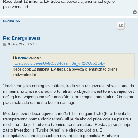
Reče dobit 12 miliona, EP treba da povexa cijenuniznad cijene
proizvodne itd...
SSenseiSS
Re: Energoinvest
P
06 Aug 2025, 05:36
o
s
t
beka26
wrote:
↑
https://youtu.be/enUo8c51U4o?si=r3u_gR2CQvbSE-E-
Reče dobit 12 miliona, EP treba da povexa cijenuniznad cijene
proizvodne itd...
"Imali smo jako dobrog investitora, kada smo razgovarali, shvatili smo da
mi nemamo znanje da radimo to, ali smo ubijedili investitora da vrijednost
našeg loga vrijedi puno više nego što bi on mogao samostalno. On nama
plaća naknadu samo što koristi naš logo..."
Možda je ovo i dobar ugovor između EI i Energoin Trafo (to bi trebalo biti
transparentno prema dioničarima), ali je daleko od priče koja se plasira u
medijima - da je EI otvorio tvornicu transformatora. Postavlja se pitanje
zašto investitor iz Turske (Ares) nije direktno uložio u EI
(dokapitalizacijom ili posudbom novca) i iz tog kapitala EI otvorio