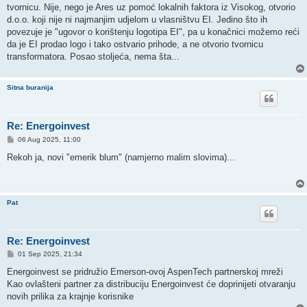
tvornicu. Nije, nego je Ares uz pomoć lokalnih faktora iz Visokog, otvorio
d.o.o. koji nije ni najmanjim udjelom u vlasništvu EI. Jedino što ih
povezuje je "ugovor o korištenju logotipa EI", pa u konačnici možemo reći
da je EI prodao logo i tako ostvario prihode, a ne otvorio tvornicu
transformatora. Posao stoljeća, nema šta...
Sitna buranija
Re: Energoinvest
P
06 Aug 2025, 11:00
o
s
Rekoh ja, novi "emerik blum" (namjerno malim slovima)...
t
Pat
Re: Energoinvest
P
01 Sep 2025, 21:34
o
s
Energoinvest se pridružio Emerson-ovoj AspenTech partnerskoj mreži
t
Kao ovlašteni partner za distribuciju Energoinvest će doprinijeti otvaranju
novih prilika za krajnje korisnike