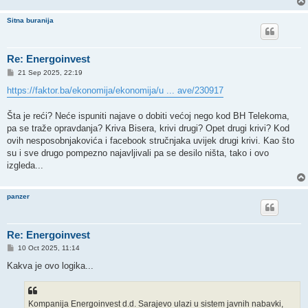
Sitna buranija
Re: Energoinvest
P
21 Sep 2025, 22:19
o
s
https://faktor.ba/ekonomija/ekonomija/u ... ave/230917
t
Šta je reći? Neće ispuniti najave o dobiti većoj nego kod BH Telekoma,
pa se traže opravdanja? Kriva Bisera, krivi drugi? Opet drugi krivi? Kod
ovih nesposobnjakovića i facebook stručnjaka uvijek drugi krivi. Kao što
su i sve drugo pompezno najavljivali pa se desilo ništa, tako i ovo
izgleda...
panzer
Re: Energoinvest
P
10 Oct 2025, 11:14
o
s
Kakva je ovo logika...
t
Kompanija Energoinvest d.d. Sarajevo ulazi u sistem javnih nabavki,