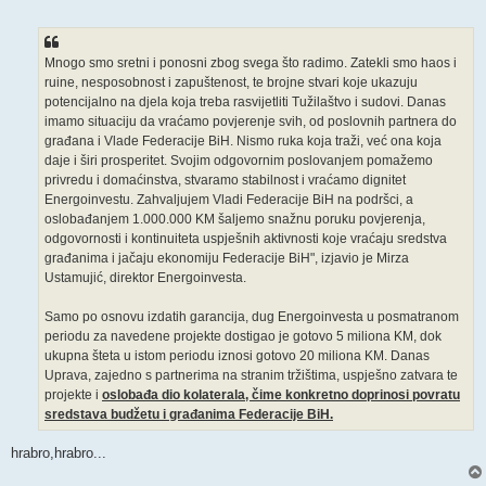
o
s
t
Mnogo smo sretni i ponosni zbog svega što radimo. Zatekli smo haos i
ruine, nesposobnost i zapuštenost, te brojne stvari koje ukazuju
potencijalno na djela koja treba rasvijetliti Tužilaštvo i sudovi. Danas
imamo situaciju da vraćamo povjerenje svih, od poslovnih partnera do
građana i Vlade Federacije BiH. Nismo ruka koja traži, već ona koja
daje i širi prosperitet. Svojim odgovornim poslovanjem pomažemo
privredu i domaćinstva, stvaramo stabilnost i vraćamo dignitet
Energoinvestu. Zahvaljujem Vladi Federacije BiH na podršci, a
oslobađanjem 1.000.000 KM šaljemo snažnu poruku povjerenja,
odgovornosti i kontinuiteta uspješnih aktivnosti koje vraćaju sredstva
građanima i jačaju ekonomiju Federacije BiH", izjavio je Mirza
Ustamujić, direktor Energoinvesta.
Samo po osnovu izdatih garancija, dug Energoinvesta u posmatranom
periodu za navedene projekte dostigao je gotovo 5 miliona KM, dok
ukupna šteta u istom periodu iznosi gotovo 20 miliona KM. Danas
Uprava, zajedno s partnerima na stranim tržištima, uspješno zatvara te
projekte i
oslobađa dio kolaterala, čime konkretno doprinosi povratu
sredstava budžetu i građanima Federacije BiH.
hrabro,hrabro...