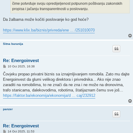
čime potvrđuje svoju opredijeljenost potpunom poštivanju zakonskih
propisa i jačanju transparentnosti u poslovanju.
Da žalbama može kočiti poslovanje ko god hoće?
https://www.klix.ba/biznis/privreda/ene ... /251010070
Sitna buranija
Re: Energoinvest
P
10 Oct 2025, 16:38
o
s
Čovjeku propao privatni biznis sa iznajmljivanjem romobila. Zato mu dajte
t
Energoinvest da glumi velikog direktora i privrednika... Ako nije znao
zaraditi na romobilima, to ne znači da ne zna i ne može na dronovima,
trafo stanicama, dalekovodima, robotima, štatijaznam čemu sve još...
https://faktor.ba/ekonomija/ekonomija/d ... caj/232912
panzer
Re: Energoinvest
P
14 Oct 2025, 11:53