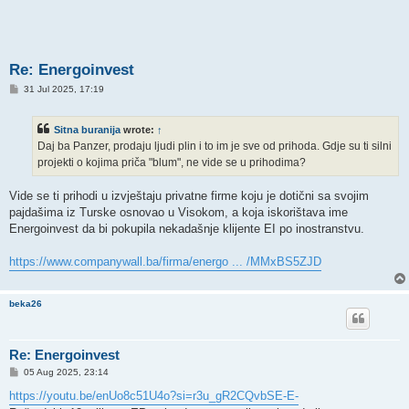
Re: Energoinvest
P
31 Jul 2025, 17:19
o
s
t
Sitna buranija
wrote:
↑
Daj ba Panzer, prodaju ljudi plin i to im je sve od prihoda. Gdje su ti silni
projekti o kojima priča "blum", ne vide se u prihodima?
Vide se ti prihodi u izvještaju privatne firme koju je dotični sa svojim
pajdašima iz Turske osnovao u Visokom, a koja iskorištava ime
Energoinvest da bi pokupila nekadašnje klijente EI po inostranstvu.
https://www.companywall.ba/firma/energo ... /MMxBS5ZJD
beka26
Re: Energoinvest
P
05 Aug 2025, 23:14
o
s
https://youtu.be/enUo8c51U4o?si=r3u_gR2CQvbSE-E-
t