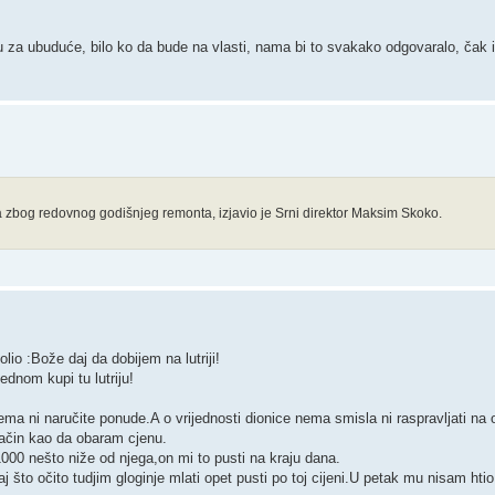
 za ubuduće, bilo ko da bude na vlasti, nama bi to svakako odgovaralo, čak i
zbog redovnog godišnjeg remonta, izjavio je Srni direktor Maksim Skoko.
io :Bože daj da dobijem na lutriji!
dnom kupi tu lutriju!
a ni naručite ponude.A o vrijednosti dionice nema smisla ni raspravljati na 
način kao da obaram cjenu.
000 nešto niže od njega,on mi to pusti na kraju dana.
to očito tudjim gloginje mlati opet pusti po toj cijeni.U petak mu nisam htio