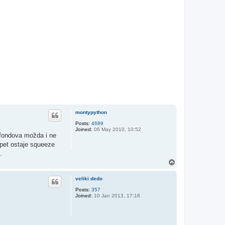
montypython
Posts:
4689
Joined:
06 May 2010, 10:52
a fondova možda i ne
opet ostaje squeeze
.
T
o
p
veliki dedo
Posts:
357
Joined:
10 Jan 2013, 17:18