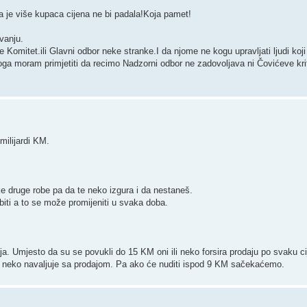
a je više kupaca cijena ne bi padala!Koja pamet!
ovanju.
je Komitet.ili Glavni odbor neke stranke.I da njome ne kogu upravljati ljudi koj
ga moram primjetiti da recimo Nadzorni odbor ne zadovoljava ni Čovićeve krit
ilijardi KM.
ke druge robe pa da te neko izgura i da nestaneš.
biti a to se može promijeniti u svaka doba.
nja. Umjesto da su se povukli do 15 KM oni ili neko forsira prodaju po svaku 
aj neko navaljuje sa prodajom. Pa ako će nuditi ispod 9 KM sačekaćemo.