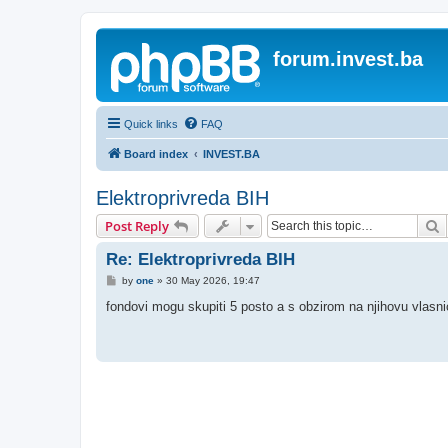
forum.invest.ba
Quick links
FAQ
Board index
INVEST.BA
Elektroprivreda BIH
S
Post Reply
Re: Elektroprivreda BIH
P
by
one
»
30 May 2026, 19:47
o
s
fondovi mogu skupiti 5 posto a s obzirom na njihovu vlasnick
t