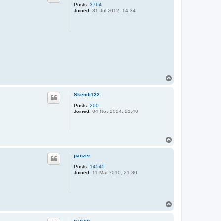
Posts:
3764
Joined:
31 Jul 2012, 14:34
T
o
p
Skendi122
Posts:
200
Joined:
04 Nov 2024, 21:40
T
o
p
panzer
Posts:
14545
Joined:
11 Mar 2010, 21:30
T
o
p
panzer