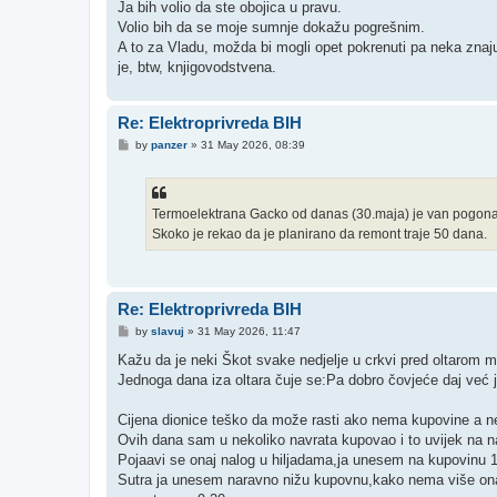
Ja bih volio da ste obojica u pravu.
Volio bih da se moje sumnje dokažu pogrešnim.
A to za Vladu, možda bi mogli opet pokrenuti pa neka znaju
je, btw, knjigovodstvena.
Re: Elektroprivreda BIH
P
by
panzer
»
31 May 2026, 08:39
o
s
t
Termoelektrana Gacko od danas (30.maja) je van pogona 
Skoko je rekao da je planirano da remont traje 50 dana.
Re: Elektroprivreda BIH
P
by
slavuj
»
31 May 2026, 11:47
o
s
Kažu da je neki Škot svake nedjelje u crkvi pred oltarom mol
t
Jednoga dana iza oltara čuje se:Pa dobro čovjeće daj već je
Cijena dionice teško da može rasti ako nema kupovine a nem
Ovih dana sam u nekoliko navrata kupovao i to uvijek na 
Pojaavi se onaj nalog u hiljadama,ja unesem na kupovinu 1
Sutra ja unesem naravno nižu kupovnu,kako nema više onaj š