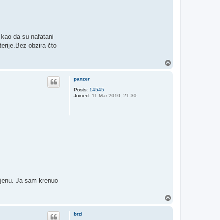
i kao da su nafatani
erije.Bez obzira čto
T
o
p
panzer
Posts:
14545
Joined:
11 Mar 2010, 21:30
cijenu. Ja sam krenuo
T
o
p
brzi