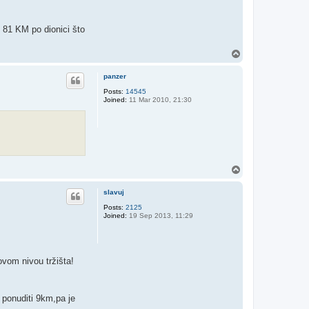
 81 KM po dionici što
T
o
p
panzer
Posts:
14545
Joined:
11 Mar 2010, 21:30
T
o
p
slavuj
Posts:
2125
Joined:
19 Sep 2013, 11:29
ovom nivou tržišta!
 ponuditi 9km,pa je