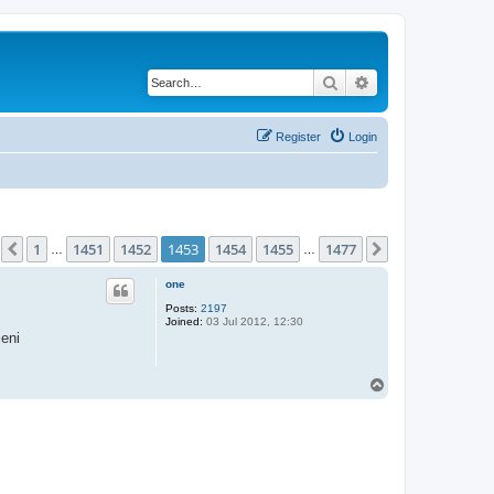
Search
Advanced search
Register
Login
age
1453
of
1477
1
1451
1452
1453
1454
1455
1477
Previous
Next
…
…
one
Posts:
2197
Joined:
03 Jul 2012, 12:30
jeni
T
o
p