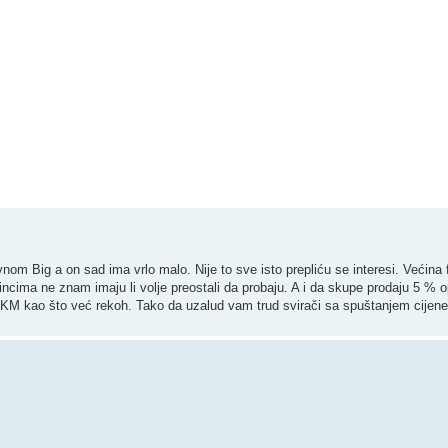
vnom Big a on sad ima vrlo malo. Nije to sve isto prepliću se interesi. Većin
dincima ne znam imaju li volje preostali da probaju. A i da skupe prodaju 5 % 
k KM kao što već rekoh. Tako da uzalud vam trud svirači sa spuštanjem cijene