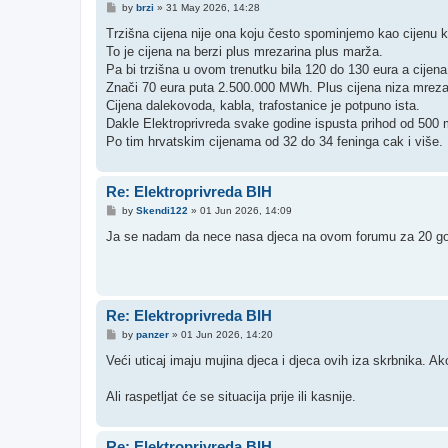
P
by
brzi
»
31 May 2026, 14:28
o
s
Trzišna cijena nije ona koju često spominjemo kao cijenu ko
t
To je cijena na berzi plus mrezarina plus marža.
Pa bi trzišna u ovom trenutku bila 120 do 130 eura a cije
Znači 70 eura puta 2.500.000 MWh. Plus cijena niza mrezari
Cijena dalekovoda, kabla, trafostanice je potpuno ista.
Dakle Elektroprivreda svake godine ispusta prihod od 500 m
Po tim hrvatskim cijenama od 32 do 34 feninga cak i više.
Re: Elektroprivreda BIH
P
by
Skendi122
»
01 Jun 2026, 14:09
o
s
Ja se nadam da nece nasa djeca na ovom forumu za 20 godina
t
Re: Elektroprivreda BIH
P
by
panzer
»
01 Jun 2026, 14:20
o
s
Veći uticaj imaju mujina djeca i djeca ovih iza skrbnika. A
t
Ali raspetljat će se situacija prije ili kasnije.
Re: Elektroprivreda BIH