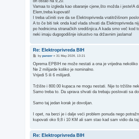
on ostao na 9,20.
Vamaa to izgleda kao obaranje cjene,što možda i jeste!A d
Elem,treba kupovati!
I treba učiniti sve da se Elektroprivreda vratitržišnom posl
A to če biti tek onda kad vlada shvati da Elektroprivreda ni
po hodnicima stranačkih središnjica.A kada smo več kod to
neki imaju dugogodišnje iskustvo na državnim jaslama!
Re: Elektroprivreda BIH
P
by
panzer
»
31 May 2026, 13:21
o
s
Oprema EPBIH ne može nestati a ona je vrijedna nekoliko m
t
Ne 2 milijarde koliko je nominalno.
Vrijedi 5 ili 6 milijardi.
Tržište i 800.00 kupaca ne mogu nestati. Nije to tržište ne
Samo treba to. Da uprava shvati da trebaju poslovati sa do
Samo taj jedan korak je dovoljan.
I opet, na berzi je i dalje veći problem ponuda nego potraž
kupovati oko 9,8 i 10 KM ali sam stao kad sam vidio da t
Re: Elektroprivreda BIH