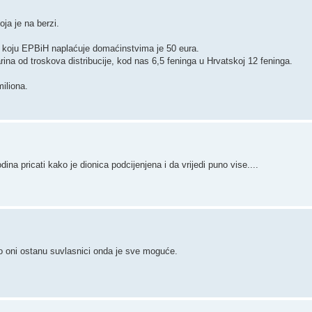
ja je na berzi.
na koju EPBiH naplaćuje domaćinstvima je 50 eura.
na od troskova distribucije, kod nas 6,5 feninga u Hrvatskoj 12 feninga.
iliona.
 pricati kako je dionica podcijenjena i da vrijedi puno vise....
ko oni ostanu suvlasnici onda je sve moguće.