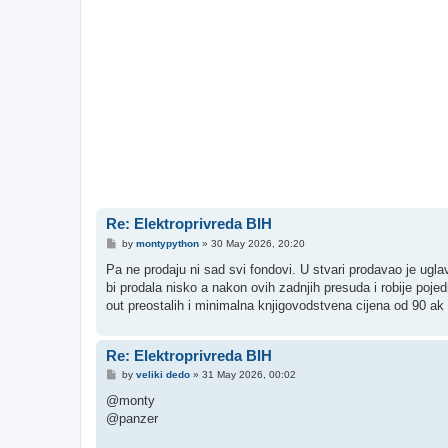
Re: Elektroprivreda BIH
P
by
montypython
»
30 May 2026, 20:20
o
s
Pa ne prodaju ni sad svi fondovi. U stvari prodavao je ugla
t
bi prodala nisko a nakon ovih zadnjih presuda i robije poje
out preostalih i minimalna knjigovodstvena cijena od 90 a
Re: Elektroprivreda BIH
P
by
veliki dedo
»
31 May 2026, 00:02
o
s
@monty
t
@panzer