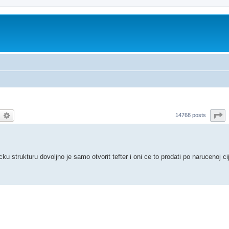
earch
Advanced search
P
14768 posts
u strukturu dovoljno je samo otvorit tefter i oni ce to prodati po narucenoj ci