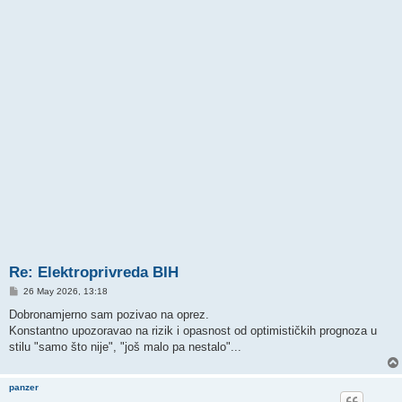
Re: Elektroprivreda BIH
P
26 May 2026, 13:18
o
s
Dobronamjerno sam pozivao na oprez.
t
Konstantno upozoravao na rizik i opasnost od optimističkih prognoza u
stilu "samo što nije", "još malo pa nestalo"...
panzer