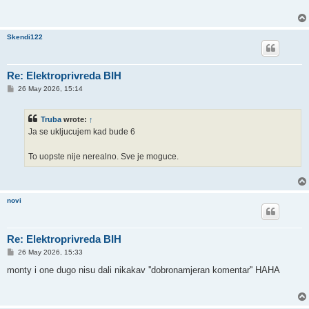
Skendi122
Re: Elektroprivreda BIH
P
26 May 2026, 15:14
o
s
t
Truba
wrote:
↑
Ja se ukljucujem kad bude 6
To uopste nije nerealno. Sve je moguce.
novi
Re: Elektroprivreda BIH
P
26 May 2026, 15:33
o
s
monty i one dugo nisu dali nikakav ''dobronamjeran komentar'' HAHA
t