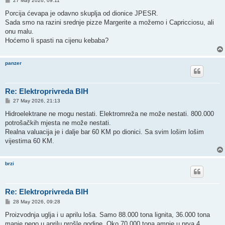
27 May 2026, 09:11
o
s
Porcija ćevapa je odavno skuplja od dionice JPESR.
t
Sada smo na razini srednje pizze Margerite a možemo i Capricciosu, ali
onu malu.
Hoćemo li spasti na cijenu kebaba?
panzer
Re: Elektroprivreda BIH
P
27 May 2026, 21:13
o
s
Hidroelektrane ne mogu nestati. Elektromreža ne može nestati. 800.000
t
potrošačkih mjesta ne može nestati.
Realna valuacija je i dalje bar 60 KM po dionici. Sa svim lošim lošim
vijestima 60 KM.
brzi
Re: Elektroprivreda BIH
P
28 May 2026, 09:28
o
s
Proizvodnja uglja i u aprilu loša. Samo 88.000 tona lignita, 36.000 tona
t
manje nego u aprilu prošle godine. Oko 70.000 tona amnje u prva 4