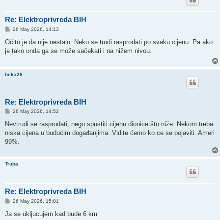
Re: Elektroprivreda BIH
P
26 May 2026, 14:13
o
s
Očito je da nije nestalo. Neko se trudi rasprodati po svaku cijenu. Pa ako
t
je tako onda ga se može sačekati i na nižem nivou.
beka26
Re: Elektroprivreda BIH
P
26 May 2026, 14:52
o
s
Nevtrudi se rasprodati, nego spustiti cijenu dionice što niže. Nekom treba
t
niska cijena u budućim događanjima. Vidite ćemo ko ce se pojaviti. Ameri
99%.
Truba
Re: Elektroprivreda BIH
P
26 May 2026, 15:01
o
s
Ja se ukljucujem kad bude 6 km
t