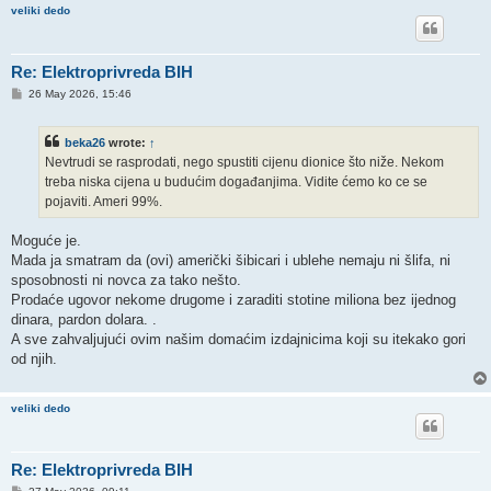
veliki dedo
Re: Elektroprivreda BIH
P
26 May 2026, 15:46
o
s
t
beka26
wrote:
↑
Nevtrudi se rasprodati, nego spustiti cijenu dionice što niže. Nekom
treba niska cijena u budućim događanjima. Vidite ćemo ko ce se
pojaviti. Ameri 99%.
Moguće je.
Mada ja smatram da (ovi) američki šibicari i ublehe nemaju ni šlifa, ni
sposobnosti ni novca za tako nešto.
Prodaće ugovor nekome drugome i zaraditi stotine miliona bez ijednog
dinara, pardon dolara. .
A sve zahvaljujući ovim našim domaćim izdajnicima koji su itekako gori
od njih.
veliki dedo
Re: Elektroprivreda BIH
P