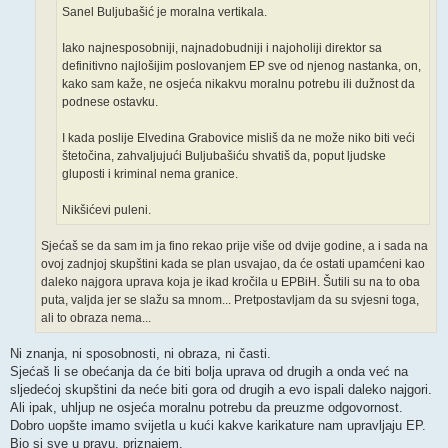
Sanel Buljubašić je moralna vertikala.
Iako najnesposobniji, najnadobudniji i najoholiji direktor sa
definitivno najlošijim poslovanjem EP sve od njenog nastanka, on,
kako sam kaže, ne osjeća nikakvu moralnu potrebu ili dužnost da
podnese ostavku.
I kada poslije Elvedina Grabovice misliš da ne može niko biti veći
štetočina, zahvaljujući Buljubašiću shvatiš da, poput ljudske
gluposti i kriminal nema granice.
Nikšićevi puleni.
Sjećaš se da sam im ja fino rekao prije više od dvije godine, a i sada na
ovoj zadnjoj skupštini kada se plan usvajao, da će ostati upamćeni kao
daleko najgora uprava koja je ikad kročila u EPBiH. Šutili su na to oba
puta, valjda jer se slažu sa mnom... Pretpostavljam da su svjesni toga,
ali to obraza nema...
Ni znanja, ni sposobnosti, ni obraza, ni časti.
Sjećaš li se obećanja da će biti bolja uprava od drugih a onda već na
sljedećoj skupštini da neće biti gora od drugih a evo ispali daleko najgori.
Ali ipak, uhljup ne osjeća moralnu potrebu da preuzme odgovornost.
Dobro uopšte imamo svijetla u kući kakve karikature nam upravljaju EP.
Bio si sve u pravu, priznajem.