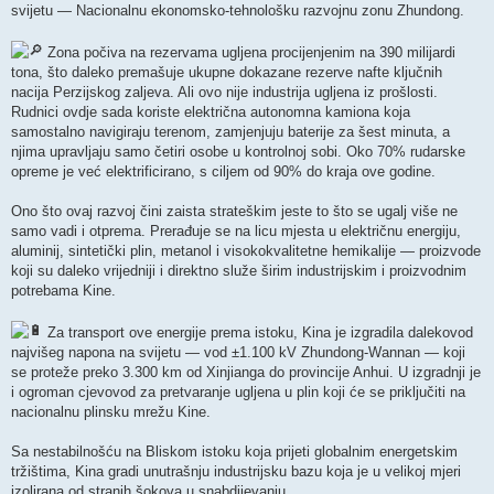
svijetu — Nacionalnu ekonomsko-tehnološku razvojnu zonu Zhundong.
Zona počiva na rezervama ugljena procijenjenim na 390 milijardi
tona, što daleko premašuje ukupne dokazane rezerve nafte ključnih
nacija Perzijskog zaljeva. Ali ovo nije industrija ugljena iz prošlosti.
Rudnici ovdje sada koriste električna autonomna kamiona koja
samostalno navigiraju terenom, zamjenjuju baterije za šest minuta, a
njima upravljaju samo četiri osobe u kontrolnoj sobi. Oko 70% rudarske
opreme je već elektrificirano, s ciljem od 90% do kraja ove godine.
Ono što ovaj razvoj čini zaista strateškim jeste to što se ugalj više ne
samo vadi i otprema. Prerađuje se na licu mjesta u električnu energiju,
aluminij, sintetički plin, metanol i visokokvalitetne hemikalije — proizvode
koji su daleko vrijedniji i direktno služe širim industrijskim i proizvodnim
potrebama Kine.
Za transport ove energije prema istoku, Kina je izgradila dalekovod
najvišeg napona na svijetu — vod ±1.100 kV Zhundong-Wannan — koji
se proteže preko 3.300 km od Xinjianga do provincije Anhui. U izgradnji je
i ogroman cjevovod za pretvaranje ugljena u plin koji će se priključiti na
nacionalnu plinsku mrežu Kine.
Sa nestabilnošću na Bliskom istoku koja prijeti globalnim energetskim
tržištima, Kina gradi unutrašnju industrijsku bazu koja je u velikoj mjeri
izolirana od stranih šokova u snabdijevanju.