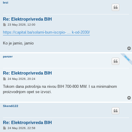
brzi
Re: Elektroprivreda BIH
P
23 May 2026, 12:00
o
s
https://capital.ba/solarni-bum-iscrpio- ... k-od-2030/
t
Ko je jamio, jamio
panzer
Re: Elektroprivreda BIH
P
24 May 2026, 20:24
o
s
Tokom dana potrošnja na nivou BIH 700-800 MW. I sa minimalnom
t
proizvodnjom opet se izvozi.
Skendi122
Re: Elektroprivreda BIH
P
24 May 2026, 22:58
o