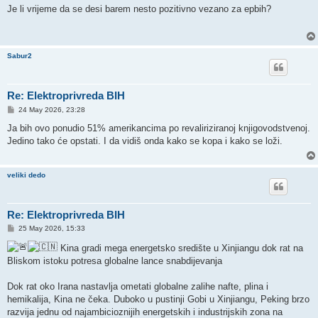
s
Je li vrijeme da se desi barem nesto pozitivno vezano za epbih?
t
Sabur2
Re: Elektroprivreda BIH
P
24 May 2026, 23:28
o
s
Ja bih ovo ponudio 51% amerikancima po revaliriziranoj knjigovodstvenoj.
t
Jedino tako će opstati. I da vidiš onda kako se kopa i kako se loži.
veliki dedo
Re: Elektroprivreda BIH
P
25 May 2026, 15:33
o
s
Kina gradi mega energetsko središte u Xinjiangu dok rat na
t
Bliskom istoku potresa globalne lance snabdijevanja
Dok rat oko Irana nastavlja ometati globalne zalihe nafte, plina i
hemikalija, Kina ne čeka. Duboko u pustinji Gobi u Xinjiangu, Peking brzo
razvija jednu od najambicioznijih energetskih i industrijskih zona na