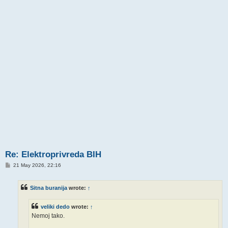
Re: Elektroprivreda BIH
P
21 May 2026, 22:16
o
s
t
Sitna buranija
wrote:
↑
veliki dedo
wrote:
↑
Nemoj tako.