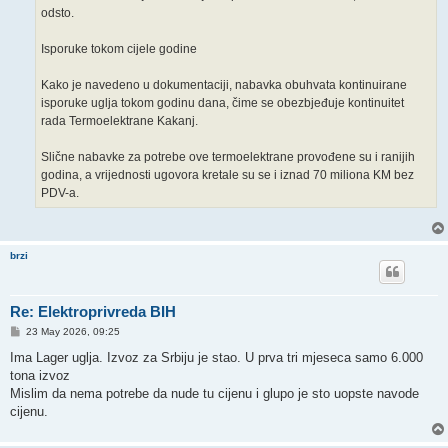
odsto.
Isporuke tokom cijele godine
Kako je navedeno u dokumentaciji, nabavka obuhvata kontinuirane
isporuke uglja tokom godinu dana, čime se obezbjeđuje kontinuitet
rada Termoelektrane Kakanj.
Slične nabavke za potrebe ove termoelektrane provođene su i ranijih
godina, a vrijednosti ugovora kretale su se i iznad 70 miliona KM bez
PDV-a.
brzi
Re: Elektroprivreda BIH
P
23 May 2026, 09:25
o
s
Ima Lager uglja. Izvoz za Srbiju je stao. U prva tri mjeseca samo 6.000
t
tona izvoz
Mislim da nema potrebe da nude tu cijenu i glupo je sto uopste navode
cijenu.