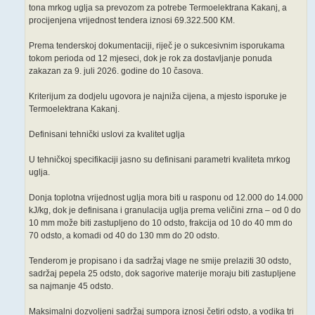
tona mrkog uglja sa prevozom za potrebe Termoelektrana Kakanj, a
procijenjena vrijednost tendera iznosi 69.322.500 KM.
Prema tenderskoj dokumentaciji, riječ je o sukcesivnim isporukama
tokom perioda od 12 mjeseci, dok je rok za dostavljanje ponuda
zakazan za 9. juli 2026. godine do 10 časova.
Kriterijum za dodjelu ugovora je najniža cijena, a mjesto isporuke je
Termoelektrana Kakanj.
Definisani tehnički uslovi za kvalitet uglja
U tehničkoj specifikaciji jasno su definisani parametri kvaliteta mrkog
uglja.
Donja toplotna vrijednost uglja mora biti u rasponu od 12.000 do 14.000
kJ/kg, dok je definisana i granulacija uglja prema veličini zrna – od 0 do
10 mm može biti zastupljeno do 10 odsto, frakcija od 10 do 40 mm do
70 odsto, a komadi od 40 do 130 mm do 20 odsto.
Tenderom je propisano i da sadržaj vlage ne smije prelaziti 30 odsto,
sadržaj pepela 25 odsto, dok sagorive materije moraju biti zastupljene
sa najmanje 45 odsto.
Maksimalni dozvoljeni sadržaj sumpora iznosi četiri odsto, a vodika tri