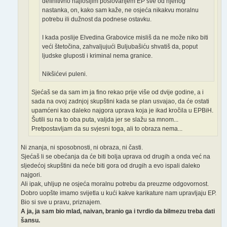
definitivno najlošijim poslovanjem EP sve od njenog
nastanka, on, kako sam kaže, ne osjeća nikakvu moralnu
potrebu ili dužnost da podnese ostavku.
I kada poslije Elvedina Grabovice misliš da ne može niko biti
veći štetočina, zahvaljujući Buljubašiću shvatiš da, poput
ljudske gluposti i kriminal nema granice.
Nikšićevi puleni.
Sjećaš se da sam im ja fino rekao prije više od dvije godine, a i
sada na ovoj zadnjoj skupštini kada se plan usvajao, da će ostati
upamćeni kao daleko najgora uprava koja je ikad kročila u EPBiH.
Šutili su na to oba puta, valjda jer se slažu sa mnom...
Pretpostavljam da su svjesni toga, ali to obraza nema...
Ni znanja, ni sposobnosti, ni obraza, ni časti.
Sjećaš li se obećanja da će biti bolja uprava od drugih a onda već na
sljedećoj skupštini da neće biti gora od drugih a evo ispali daleko
najgori.
Ali ipak, uhljup ne osjeća moralnu potrebu da preuzme odgovornost.
Dobro uopšte imamo svijetla u kući kakve karikature nam upravljaju EP.
Bio si sve u pravu, priznajem.
A ja, ja sam bio mlad, naivan, branio ga i tvrdio da bilmezu treba dati
šansu.