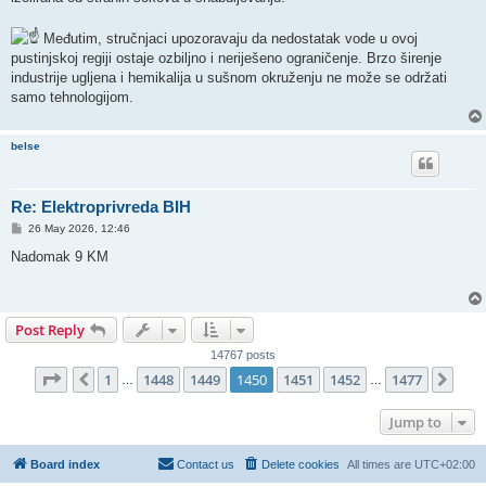
Međutim, stručnjaci upozoravaju da nedostatak vode u ovoj
pustinjskoj regiji ostaje ozbiljno i neriješeno ograničenje. Brzo širenje
industrije ugljena i hemikalija u sušnom okruženju ne može se održati
samo tehnologijom.
belse
Re: Elektroprivreda BIH
P
26 May 2026, 12:46
o
s
Nadomak 9 KM
t
Post Reply
14767 posts
Page
1450
of
1477
1
1448
1449
1450
1451
1452
1477
Previous
Nex
…
…
Jump to
Board index
Contact us
Delete cookies
All times are
UTC+02:00