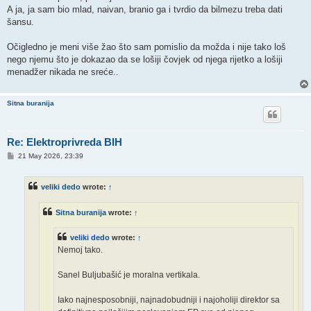
A ja, ja sam bio mlad, naivan, branio ga i tvrdio da bilmezu treba dati
šansu.
Očigledno je meni više žao što sam pomislio da možda i nije tako loš
nego njemu što je dokazao da se lošiji čovjek od njega rijetko a lošiji
menadžer nikada ne sreće..
Sitna buranija
Re: Elektroprivreda BIH
P
21 May 2026, 23:39
o
s
t
veliki dedo
wrote:
↑
Sitna buranija
wrote:
↑
veliki dedo
wrote:
↑
Nemoj tako.
Sanel Buljubašić je moralna vertikala.
Iako najnesposobniji, najnadobudniji i najoholiji direktor sa