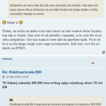
Očigledno je meni više žao što sam pomislio da možda i nije tako loš
nego njemu što je dokazao da se lošiji čovjek od njega rijetko a lošiji
menadžer nikada ne sreće..
Dobar si
Džaba, ne može na dobro izaći kad staviš na čelo ovakve firme čovjeka
koji nije iz struke. Zato sam ih od početka i napadao, a.ne zato što mi je
neko antipatičan. Isto kao kada bi meni dali da operišem ljude. Pa to ne
bi ni na šta drugo moglo izaći nego na katastrofu. Baš kao i ovo što se
desilo sa EPBiH...
indikator
Re: Elektroprivreda BIH
P
22 May 2026, 19:36
o
s
TE Kakanj nabavlja 400.000 tona mrkog uglja vrijednog skoro 70 mil
t
KM
Elektroprivreda BiH raspisala je otvoreni postupak za nabavku 400.000