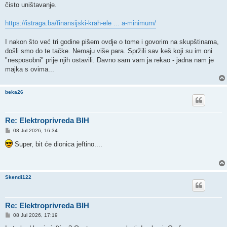
čisto uništavanje.
https://istraga.ba/finansijski-krah-ele ... a-minimum/
I nakon što već tri godine pišem ovdje o tome i govorim na skupštinama,
došli smo do te tačke. Nemaju više para. Spržili sav keš koji su im oni
"nesposobni" prije njih ostavili. Davno sam vam ja rekao - jadna nam je
majka s ovima...
beka26
Re: Elektroprivreda BIH
P
08 Jul 2026, 16:34
o
s
Super, bit će dionica jeftino....
t
Skendi122
Re: Elektroprivreda BIH
P
08 Jul 2026, 17:19
o
s