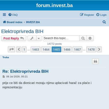
forum.invest.ba
FAQ
Register
Login
S
Board index
INVEST.BA
e
Elektroprivreda BIH
a
Search
Advanced s
Post Reply
r
14772 posts
c
Page
1465
of
1478
1
1463
1464
1465
1466
1467
1478
Previous
Nex
…
…
h
Truba
Re: Elektroprivreda BIH
P
06 Jul 2026, 00:21
o
s
prije ce biti da dionicari moraju njima uplacivati harač za plaće i
t
reprezentaciju