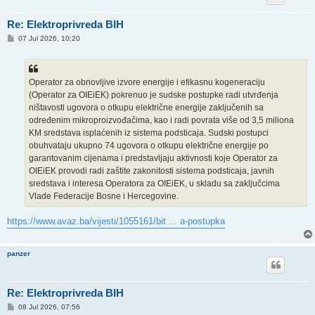
Re: Elektroprivreda BIH
P
07 Jul 2026, 10:20
o
s
t
Operator za obnovljive izvore energije i efikasnu kogeneraciju
(Operator za OIEiEK) pokrenuo je sudske postupke radi utvrđenja
ništavosti ugovora o otkupu električne energije zaključenih sa
određenim mikroproizvođačima, kao i radi povrata više od 3,5 miliona
KM sredstava isplaćenih iz sistema podsticaja. Sudski postupci
obuhvataju ukupno 74 ugovora o otkupu električne energije po
garantovanim cijenama i predstavljaju aktivnosti koje Operator za
OIEiEK provodi radi zaštite zakonitosti sistema podsticaja, javnih
sredstava i interesa Operatora za OIEiEK, u skladu sa zaključcima
Vlade Federacije Bosne i Hercegovine.
https://www.avaz.ba/vijesti/1055161/bit ... a-postupka
panzer
Re: Elektroprivreda BIH
P
08 Jul 2026, 07:56
o