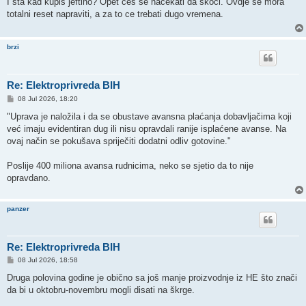
I sta kad kupis jeftino? Opet ces se nacekati da skoci. Ovdje se mora
t
totalni reset napraviti, a za to ce trebati dugo vremena.
brzi
Re: Elektroprivreda BIH
P
08 Jul 2026, 18:20
o
s
"Uprava je naložila i da se obustave avansna plaćanja dobavljačima koji
t
već imaju evidentiran dug ili nisu opravdali ranije isplaćene avanse. Na
ovaj način se pokušava spriječiti dodatni odliv gotovine."
Poslije 400 miliona avansa rudnicima, neko se sjetio da to nije
opravdano.
panzer
Re: Elektroprivreda BIH
P
08 Jul 2026, 18:58
o
s
Druga polovina godine je obično sa još manje proizvodnje iz HE što znači
t
da bi u oktobru-novembru mogli disati na škrge.