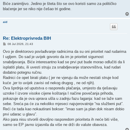
Biće zanimljivo. Jedino je šteta što se ovo koristi samo za političko
blaćenje jer se niko nije češao tri godine.
aid
Re: Elektroprivreda BIH
P
08 Jul 2026, 21:43
o
s
Ovo je direktorovo povlađivanje radnicima da su oni prioritet nad rudarima
t
I ugljem. Do sad je uvijek govorio da im je prioritet sigurnost
snabdjevanja. Biće interesantno kad se prvi put bude morao odlučiti da li
isplatiti platu, ili uvesti struju za snabdjevanje stanovništva, kad rudari
dodatno potegnu ručnu.
Radnici će opet birati platu ( jer ne vjeruju da može nestati struje kod
kuće ,jer to uvijek zavisi od nekog drugog , ne od njih).
Ova šprdnja od uputstva o rasporedu plačanja, umjesto da rješavaju
uzroke I izvore visoke cijene koštanja I načine povečanja prihoda,
pokazuje da je ova uprava ušla u zadnju fazu laganja: kad se laže sam
sebe. Sreća pa će za nekoliko mjeseci najvjerovatnije “na službeni put”.
Reći će tada kao nokautirani bokser: “imao sam ja plan dok nisam dobio
prvi udarac u glavu”.
Ako para nisu stvorili dovoljno rasporedom prioriteta ih neće biti više,
samo se EP javno izjasnila da više ne drži do valute obaveza.