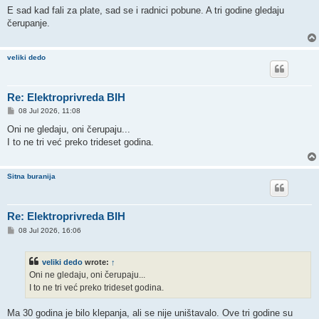
s
E sad kad fali za plate, sad se i radnici pobune. A tri godine gledaju
t
čerupanje.
veliki dedo
Re: Elektroprivreda BIH
P
08 Jul 2026, 11:08
o
s
Oni ne gledaju, oni čerupaju...
t
I to ne tri već preko trideset godina.
Sitna buranija
Re: Elektroprivreda BIH
P
08 Jul 2026, 16:06
o
s
t
veliki dedo
wrote:
↑
Oni ne gledaju, oni čerupaju...
I to ne tri već preko trideset godina.
Ma 30 godina je bilo klepanja, ali se nije uništavalo. Ove tri godine su