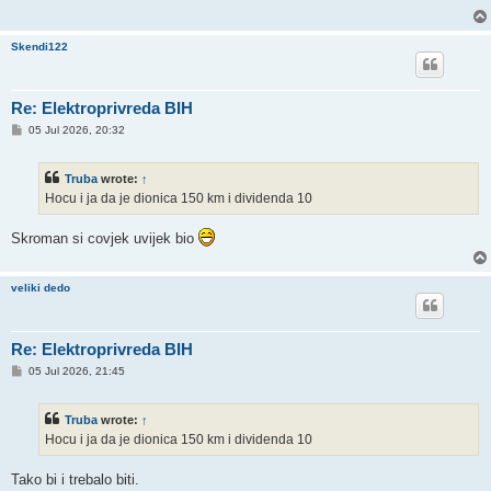
Skendi122
Re: Elektroprivreda BIH
P
05 Jul 2026, 20:32
o
s
t
Truba
wrote:
↑
Hocu i ja da je dionica 150 km i dividenda 10
Skroman si covjek uvijek bio
veliki dedo
Re: Elektroprivreda BIH
P
05 Jul 2026, 21:45
o
s
t
Truba
wrote:
↑
Hocu i ja da je dionica 150 km i dividenda 10
Tako bi i trebalo biti.