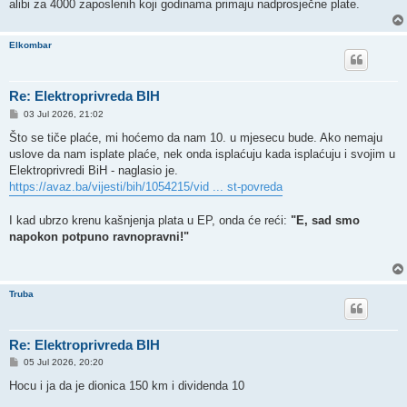
alibi za 4000 zaposlenih koji godinama primaju nadprosječne plate.
Elkombar
Re: Elektroprivreda BIH
P
03 Jul 2026, 21:02
o
s
Što se tiče plaće, mi hoćemo da nam 10. u mjesecu bude. Ako nemaju
t
uslove da nam isplate plaće, nek onda isplaćuju kada isplaćuju i svojim u
Elektroprivredi BiH - naglasio je.
https://avaz.ba/vijesti/bih/1054215/vid ... st-povreda
I kad ubrzo krenu kašnjenja plata u EP, onda će reći:
"E, sad smo
napokon potpuno ravnopravni!"
Truba
Re: Elektroprivreda BIH
P
05 Jul 2026, 20:20
o
s
Hocu i ja da je dionica 150 km i dividenda 10
t