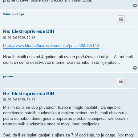
pravne države, poštenih i funkcionalnih institucija.
Sitna buranija
Re: Elektroprivreda BIH
P
01 Jul 2026, 16:10
o
s
https://www.klix.ba/biznis/ekonomija/pr ... /260701140
t
Nisu ih platili unazad 4 godine, ali evo ih produžavaju i dalje... A i mi mali
dioničari ćemo učestvovati u tome iako nas niko ništa nije pitao...
panzer
Re: Elektroprivreda BIH
P
01 Jul 2026, 19:13
o
s
Mislim da bi se ovo privatnom tužbom moglo naplatiti. Da nije bilo
t
namirivanja ostalih suvlasnika u ranijem periodu ne bi imali obavezu a
pošto su nakon deset godina naprasno prestali ispunjavati ravnopravni
tretman svih suvlasnika onda bi mogli imati posljedice.
Sad, da li se isplati ganjati s njima za 7 pf godišnje, to je drugo. Npr mogli