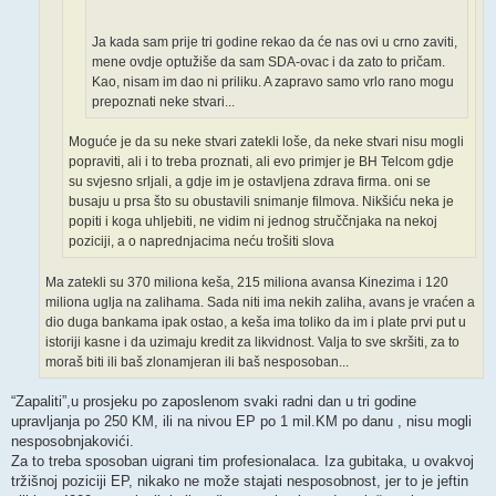
Ja kada sam prije tri godine rekao da će nas ovi u crno zaviti,
mene ovdje optužiše da sam SDA-ovac i da zato to pričam.
Kao, nisam im dao ni priliku. A zapravo samo vrlo rano mogu
prepoznati neke stvari...
Moguće je da su neke stvari zatekli loše, da neke stvari nisu mogli
popraviti, ali i to treba proznati, ali evo primjer je BH Telcom gdje
su svjesno srljali, a gdje im je ostavljena zdrava firma. oni se
busaju u prsa što su obustavili snimanje filmova. Nikšiću neka je
popiti i koga uhljebiti, ne vidim ni jednog struččnjaka na nekoj
poziciji, a o naprednjacima neću trošiti slova
Ma zatekli su 370 miliona keša, 215 miliona avansa Kinezima i 120
miliona uglja na zalihama. Sada niti ima nekih zaliha, avans je vraćen a
dio duga bankama ipak ostao, a keša ima toliko da im i plate prvi put u
istoriji kasne i da uzimaju kredit za likvidnost. Valja to sve skršiti, za to
moraš biti ili baš zlonamjeran ili baš nesposoban...
“Zapaliti”,u prosjeku po zaposlenom svaki radni dan u tri godine
upravljanja po 250 KM, ili na nivou EP po 1 mil.KM po danu , nisu mogli
nesposobnjakovići.
Za to treba sposoban uigrani tim profesionalaca. Iza gubitaka, u ovakvoj
tržišnoj poziciji EP, nikako ne može stajati nesposobnost, jer to je jeftin