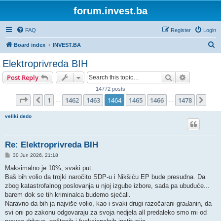
forum.invest.ba
FAQ
Register
Login
S
Board index
INVEST.BA
e
Elektroprivreda BIH
a
Search
Advanced s
Post Reply
r
14772 posts
c
Page
1464
of
1478
1
1462
1463
1464
1465
1466
1478
Previous
Nex
…
…
h
veliki dedo
Re: Elektroprivreda BIH
P
30 Jun 2026, 21:18
o
s
Maksimalno je 10%, svaki put.
t
Baš bih volio da trojki naročito SDP-u i Nikšiću EP bude presudna. Da
zbog katastrofalnog poslovanja u njoj izgube izbore, sada pa ubuduće...
barem dok se tih kriminalca budemo sjećali.
Naravno da bih ja najviše volio, kao i svaki drugi razočarani građanin, da
svi oni po zakonu odgovaraju za svoja nedjela all predaleko smo mi od