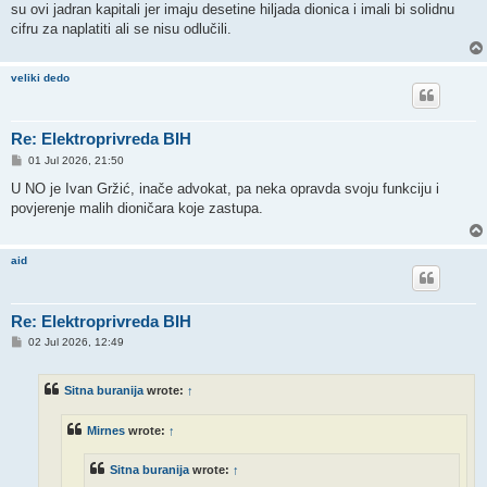
su ovi jadran kapitali jer imaju desetine hiljada dionica i imali bi solidnu
cifru za naplatiti ali se nisu odlučili.
veliki dedo
Re: Elektroprivreda BIH
P
01 Jul 2026, 21:50
o
s
U NO je Ivan Gržić, inače advokat, pa neka opravda svoju funkciju i
t
povjerenje malih dioničara koje zastupa.
aid
Re: Elektroprivreda BIH
P
02 Jul 2026, 12:49
o
s
t
Sitna buranija
wrote:
↑
Mirnes
wrote:
↑
Sitna buranija
wrote:
↑