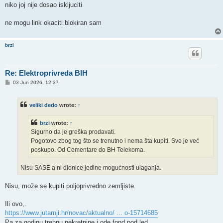
t
niko joj nije dosao iskljuciti
ne mogu link okaciti blokiran sam
brzi
Re: Elektroprivreda BIH
P
03 Jun 2026, 12:37
o
s
t
veliki dedo
wrote:
↑
brzi
wrote:
↑
Sigurno da je greška prodavati.
Pogotovo zbog tog što se trenutno i nema šta kupiti. Sve je već
poskupo. Od Cementare do BH Telekoma.
Nisu SASE a ni dionice jedine mogućnosti ulaganja.
Nisu, može se kupiti poljoprivredno zemljiste.
Ili ovo,.
https://www.jutarnji.hr/novac/aktualno/ ... o-15714685
Pa za godinu trehnu nekretnine i ode fond pod led.