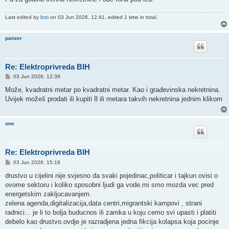
Last edited by
brzi
on 03 Jun 2026, 12:41, edited 1 time in total.
panzer
Re: Elektroprivreda BIH
P
03 Jun 2026, 12:39
o
s
Može, kvadratni metar po kvadratni metar. Kao i građevinska nekretnina.
t
Uvijek možeš prodati ili kupiti 8 ili metara takvih nekretnina jednim klikom
one
Re: Elektroprivreda BIH
P
03 Jun 2026, 15:18
o
s
drustvo u cijelini nije svjesno da svaki pojedinac,politicar i tajkun ovisi o
t
ovome sektoru i koliko sposobni ljudi ga vode.mi smo mozda vec pred
energetskim zakljucavanjem.
zelena agenda,digitalizacija,data centri,migrantski kampovi , strani
radnici... je li to bolja buducnos ili zamka u koju cemo svi upasti i platiti
debelo kao drustvo.ovdje je razradjena jedna fikcija kolapsa koja pocinje