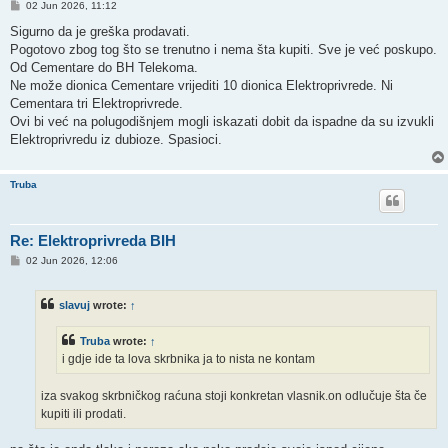
P
02 Jun 2026, 11:12
o
s
Sigurno da je greška prodavati.
t
Pogotovo zbog tog što se trenutno i nema šta kupiti. Sve je već poskupo.
Od Cementare do BH Telekoma.
Ne može dionica Cementare vrijediti 10 dionica Elektroprivrede. Ni
Cementara tri Elektroprivrede.
Ovi bi već na polugodišnjem mogli iskazati dobit da ispadne da su izvukli
Elektroprivredu iz dubioze. Spasioci.
Truba
Re: Elektroprivreda BIH
P
02 Jun 2026, 12:06
o
s
t
slavuj
wrote:
↑
Truba
wrote:
↑
i gdje ide ta lova skrbnika ja to nista ne kontam
iza svakog skrbničkog raćuna stoji konkretan vlasnik.on odlučuje šta če
kupiti ili prodati.