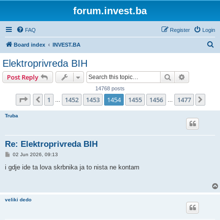
forum.invest.ba
FAQ
Register
Login
S
Board index
INVEST.BA
e
Elektroprivreda BIH
a
Search
Advanced s
Post Reply
r
14768 posts
c
Page
1454
of
1477
1
1452
1453
1454
1455
1456
1477
Previous
Nex
…
…
h
Truba
Re: Elektroprivreda BIH
P
02 Jun 2026, 09:13
o
s
i gdje ide ta lova skrbnika ja to nista ne kontam
t
veliki dedo