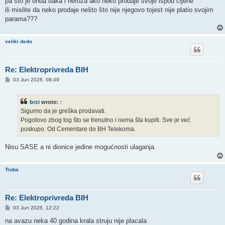
pa što je onda tlaka i neroza ako neko prodaje svoje ispod cijene
ili mislite da neko prodaje nešto što nije njegovo tojest nije platio svojim
parama???
veliki dedo
Re: Elektroprivreda BIH
P
03 Jun 2026, 08:49
o
s
t
brzi
wrote:
↑
Sigurno da je greška prodavati.
Pogotovo zbog tog što se trenutno i nema šta kupiti. Sve je već
poskupo. Od Cementare do BH Telekoma.
Nisu SASE a ni dionice jedine mogućnosti ulaganja.
Truba
Re: Elektroprivreda BIH
P
03 Jun 2026, 12:22
o
s
na avazu neka 40 godina krala struju nije placala