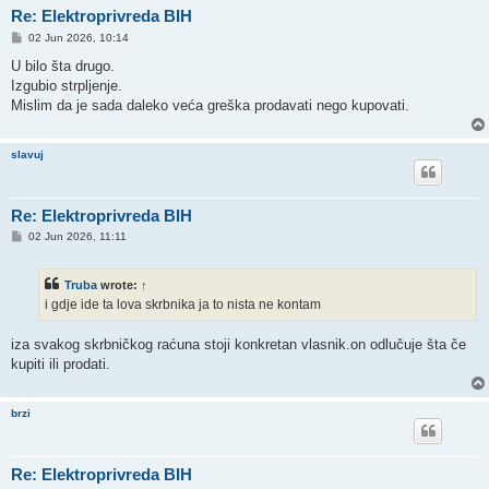
Re: Elektroprivreda BIH
P
02 Jun 2026, 10:14
o
s
U bilo šta drugo.
t
Izgubio strpljenje.
Mislim da je sada daleko veća greška prodavati nego kupovati.
slavuj
Re: Elektroprivreda BIH
P
02 Jun 2026, 11:11
o
s
t
Truba
wrote:
↑
i gdje ide ta lova skrbnika ja to nista ne kontam
iza svakog skrbničkog raćuna stoji konkretan vlasnik.on odlučuje šta če
kupiti ili prodati.
brzi
Re: Elektroprivreda BIH