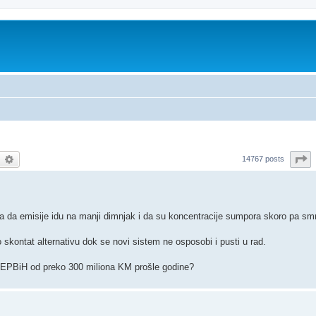
earch
Advanced search
P
14767 posts
enica da emisije idu na manji dimnjak i da su koncentracije sumpora skoro pa sm
skontat alternativu dok se novi sistem ne osposobi i pusti u rad.
u EPBiH od preko 300 miliona KM prošle godine?