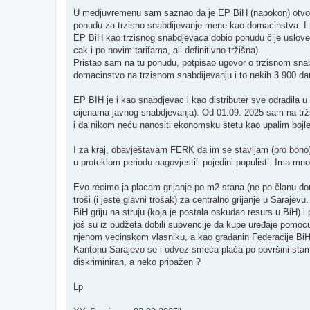
U medjuvremenu sam saznao da je EP BiH (napokon) otvori
ponudu za trzisno snabdijevanje mene kao domacinstva. I 
EP BiH kao trzisnog snabdjevaca dobio ponudu čije uslove 
cak i po novim tarifama, ali definitivno tržišna).
Pristao sam na tu ponudu, potpisao ugovor o trzisnom snabd
domacinstvo na trzisnom snabdijevanju i to nekih 3.900 dan
EP BIH je i kao snabdjevac i kao distributer sve odradila u
cijenama javnog snabdjevanja). Od 01.09. 2025 sam na tržišn
i da nikom neću nanositi ekonomsku štetu kao upalim bojler i
I za kraj, obavještavam FERK da im se stavljam (pro bono
u proteklom periodu nagovjestili pojedini populisti. Ima mno
Evo recimo ja placam grijanje po m2 stana (ne po članu dom
troši (i jeste glavni trošak) za centralno grijanje u Sarajev
BiH griju na struju (koja je postala oskudan resurs u BiH) i p
još su iz budžeta dobili subvencije da kupe uređaje pomocu
njenom vecinskom vlasniku, a kao građanin Federacije BiH i
Kantonu Sarajevo se i odvoz smeća plaća po površini stambeno
diskriminiran, a neko pripažen ?
Lp