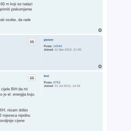
60 m koji se nalazi
primiti prekomjerne
rati osobe, da rade
T
o
p
panzer
Posts:
14544
Joined:
11 Mar 2010, 21:30
T
o
p
brzi
Posts:
3763
Joined:
31 Jul 2012, 14:34
 cijele BiH da mi
 je el. energija koju
BIH, nisam dobio
 2 mjeseca nijednu
oljnije cijene