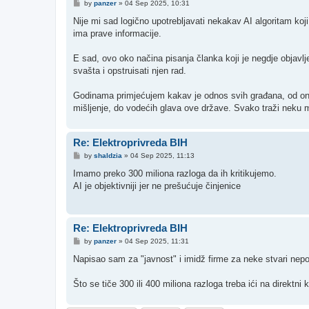
P
by
panzer
»
04 Sep 2025, 10:31
o
s
Nije mi sad logično upotrebljavati nekakav AI algoritam koj
t
ima prave informacije.
E sad, ovo oko načina pisanja članka koji je negdje objavlje
svašta i opstruisati njen rad.
Godinama primjećujem kakav je odnos svih građana, od onih 
mišljenje, do vodećih glava ove države. Svako traži neku 
Re: Elektroprivreda BIH
P
by
shaldzia
»
04 Sep 2025, 11:13
o
s
Imamo preko 300 miliona razloga da ih kritikujemo.
t
AI je objektivniji jer ne prešućuje činjenice
Re: Elektroprivreda BIH
P
by
panzer
»
04 Sep 2025, 11:31
o
s
Napisao sam za "javnost" i imidž firme za neke stvari nepos
t
Što se tiče 300 ili 400 miliona razloga treba ići na direktni 