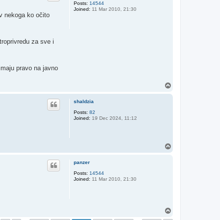
Posts:
14544
Joined:
11 Mar 2010, 21:30
iv nekoga ko očito
troprivredu za sve i
 imaju pravo na javno
T
o
p
shaldzia
Posts:
82
Joined:
19 Dec 2024, 11:12
T
o
p
panzer
Posts:
14544
Joined:
11 Mar 2010, 21:30
T
o