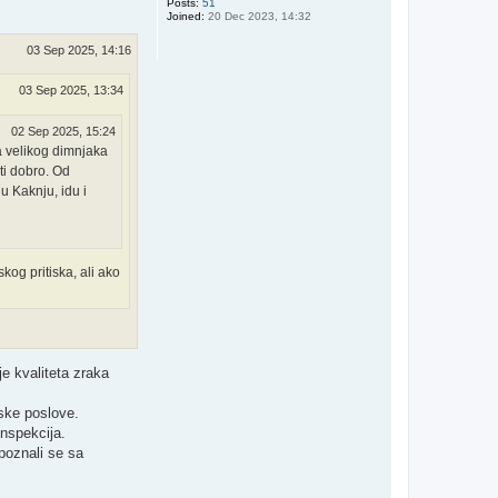
Posts:
51
Joined:
20 Dec 2023, 14:32
03 Sep 2025, 14:16
03 Sep 2025, 13:34
02 Sep 2025, 15:24
ja velikog dimnjaka
ti dobro. Od
u Kaknju, idu i
og pritiska, ali ako
je kvaliteta zraka
jske poslove.
inspekcija.
poznali se sa