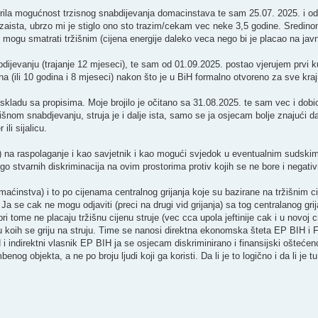
la mogućnost trzisnog snabdijevanja domacinstava te sam 25.07. 2025. i od
zaista, ubrzo mi je stiglo ono sto trazim/cekam vec neke 3,5 godine. Sredi
mogu smatrati tržišnim (cijena energije daleko veca nego bi je placao na ja
ijevanju (trajanje 12 mjeseci), te sam od 01.09.2025. postao vjerujem prvi k
a (ili 10 godina i 8 mjeseci) nakon što je u BiH formalno otvoreno za sve kra
 skladu sa propisima. Moje brojilo je očitano sa 31.08.2025. te sam vec i dobio
om snabdjevanju, struja je i dalje ista, samo se ja osjecam bolje znajući da 
li sijalicu.
) na raspolaganje i kao savjetnik i kao mogući svjedok u eventualnim sudski
go stvarnih diskriminacija na ovim prostorima protiv kojih se ne bore i negativ
aćinstva) i to po cijenama centralnog grijanja koje su bazirane na tržišnim ci
u. Ja se cak ne mogu odjaviti (preci na drugi vid grijanja) sa tog centralanog gr
ri tome ne placaju tržišnu cijenu struje (vec cca upola jeftinije cak i u novoj cr
 koih se griju na struju. Time se nanosi direktna ekonomska šteta EP BIH i F
 indirektni vlasnik EP BIH ja se osjecam diskriminirano i finansijski ošteće
g objekta, a ne po broju ljudi koji ga koristi. Da li je to logično i da li je