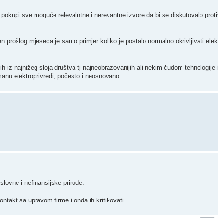
i pokupi sve moguće relevalntne i nerevantne izvore da bi se diskutovalo prot
n prošlog mjeseca je samo primjer koliko je postalo normalno okrivljivati elek
iz najnižeg sloja društva tj najneobrazovanijih ali nekim čudom tehnologije
manu elektroprivredi, počesto i neosnovano.
lovne i nefinansijske prirode.
kontakt sa upravom firme i onda ih kritikovati.