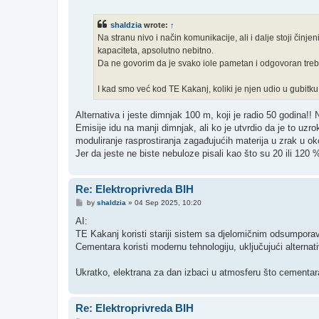
o
s
t
shaldzia
wrote:
↑
Na stranu nivo i način komunikacije, ali i dalje stoji čin
kapaciteta, apsolutno nebitno.
Da ne govorim da je svako iole pametan i odgovoran trebao
I kad smo već kod TE Kakanj, koliki je njen udio u gubi
Alternativa i jeste dimnjak 100 m, koji je radio 50 godina!! N
Emisije idu na manji dimnjak, ali ko je utvrdio da je to uz
moduliranje rasprostiranja zagađujućih materija u zrak u oko
Jer da jeste ne biste nebuloze pisali kao što su 20 ili 120
Re: Elektroprivreda BIH
P
by
shaldzia
»
04 Sep 2025, 10:20
o
s
AI:
t
TE Kakanj koristi stariji sistem sa djelomičnim odsumpora
Cementara koristi modernu tehnologiju, uključujući alternat
Ukratko, elektrana za dan izbaci u atmosferu što cementara i
Re: Elektroprivreda BIH