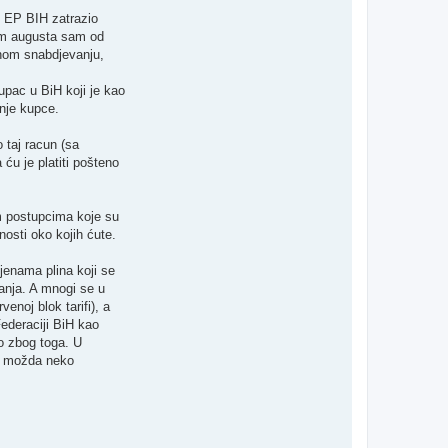
 EP BIH zatrazio
nom augusta sam od
vnom snabdjevanju,
upac u BiH koji je kao
jnje kupce.
 taj racun (sa
ću je platiti pošteno
m postupcima koje su
nosti oko kojih ćute.
jenama plina koji se
ijanja. A mnogi se u
venoj blok tarifi), a
ederaciji BiH kao
no zbog toga. U
 tu možda neko