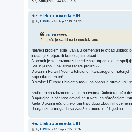
XY, Sarajevo , 03.09.2025"
Re: Elektroprivreda BIH
P
by
LUMEN
»
04 Sep 2025, 08:20
o
s
t
panzer
wrote:
↑
Pa lakše je svaliti na termoelektranu....
Najveći problem splaljivanja u cementari je otpad upitnog p
industrijski otpad ili komercijalni otpad.
A spominje se i raznorazni medicinski otpad koji se spaljuj
Šta svjesno ili ne ispod radara prolazi??
Dioksini i Furani! Veoma toksične i kancerogene materije!
Koje niko ne mjeri!
Dioksine i Furane ubrajamo među najopasnije otrove koji 
Kratkotrajna izloženost visokim nivoima Dioksina može dovest
Dugotrajna izloženost dovodi se u vezu sa oštećenjem imun
Kada Dioksini uđu u tijelo, oni traju dugo zbog njihove hem
U organizmu mogu da se zadrže između 7 i 11 godina.
Re: Elektroprivreda BIH
P
by
LUMEN
»
04 Sep 2025, 08:37