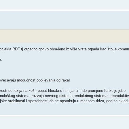
orijekla RDF tj otpadno gorivo obrađeno iz više vrsta otpada kao što je komuna
e.
povećavaju mogućnost oboljevanja od raka!
i do lezija na koži, poput hlorakns i mrlja, ali i do promjene funkcije jetre.
ološkog sistema, razvoja nervnog sistema, endokrinog sistema i reproduktivn
ijske stabilnosti i sposobnosti da se apsorbuju u masnom tkivu, gde se skladišt