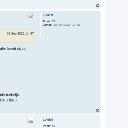
T
o
p
LUMEN
Posts:
51
Joined:
20 Dec 2023, 14:32
03 Sep 2025, 14:47
lni čvrsti otpad,
ih funkcija.
e u tijelu.
T
o
p
LUMEN
Posts:
51