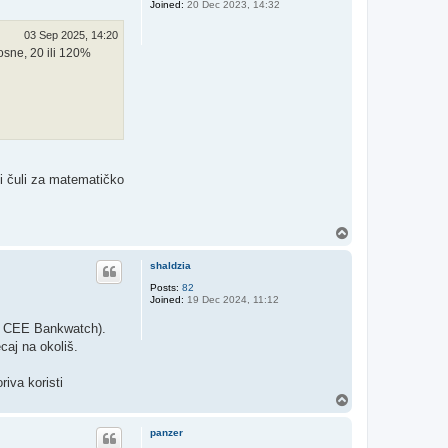
Joined:
20 Dec 2023, 14:32
03 Sep 2025, 14:20
nosne, 20 ili 120%
li čuli za matematičko
T
o
p
shaldzia
Posts:
82
Joined:
19 Dec 2024, 11:12
ma CEE Bankwatch).
caj na okoliš.
riva koristi
T
o
p
panzer