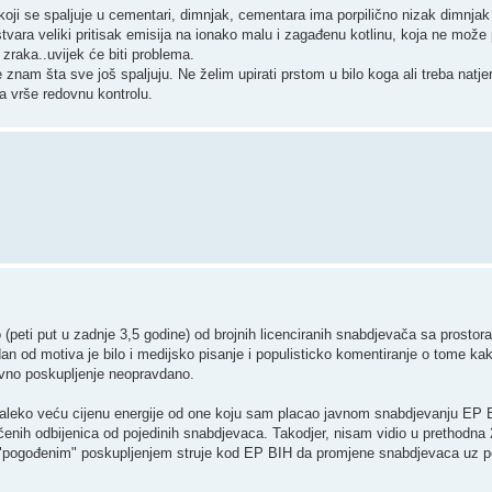
ji se spaljuje u cementari, dimnjak, cementara ima porpilično nizak dimnjak 
ara veliki pritisak emisija na ionako malu i zagađenu kotlinu, koja ne može 
zraka..uvijek će biti problema.
e znam šta sve još spaljuju. Ne želim upirati prstom u bilo koga ali treba natje
da vrše redovnu kontrolu.
peti put u zadnje 3,5 godine) od brojnih licenciranih snabdjevača sa prostora
n od motiva je bilo i medijsko pisanje i populisticko komentiranje o tome kako
vno poskupljenje neopravdano.
daleko veću cijenu energije od one koju sam placao javnom snabdjevanju EP 
čenih odbijenica od pojedinih snabdjevaca. Takodjer, nisam vidio u prethodna
"pogođenim" poskupljenjem struje kod EP BIH da promjene snabdjevaca uz pov