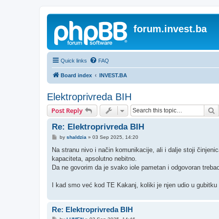
forum.invest.ba
Quick links
FAQ
Board index
INVEST.BA
Elektroprivreda BIH
S
Post Reply
Re: Elektroprivreda BIH
P
by
shaldzia
»
03 Sep 2025, 14:20
o
s
Na stranu nivo i način komunikacije, ali i dalje stoji činj
t
kapaciteta, apsolutno nebitno.
Da ne govorim da je svako iole pametan i odgovoran trebao 
I kad smo već kod TE Kakanj, koliki je njen udio u gubitk
Re: Elektroprivreda BIH
P