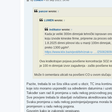
by
LUMEN
»
03 Sep 2025, 14:46
o
s
t
panzer
wrote:
↑
LUMEN
wrote:
↑
indikator
wrote:
↑
Kada je veliki 300m dimnjak tehnički ispravan onda 
koju izvode kineske firme, pripreme za proces ods
1.8.2025 dimni plinovi idu u manji 100m dimnjak,
preko 1300 µg/m³.
https://www.klix.ba/vijesti/bih/zrak-u- ... /2508280
Ova kratkotrajan pojava povišene koncetracije SO2 im
je 100 m dimnjak izvor zagađenja - zašto povišene ko
Može li cementara uticati na povišeni CO u ovom slučaju
Pazite, trebala bi se šira slika uzeti u obzir, TC ima konti
koje isto moramo usporediti sa određenim datumima i uzeti
Također sam rad ili promjena u radu nekog proizvodnog pogo
Sve provjere trebala bi obavljati ovlaštena akreditovana labor
Svaka promjena u radu nekog postrojenja/pogona morala bi s
promjenom u radu nekog pogona.
Govorim kako je zakonski propisano.