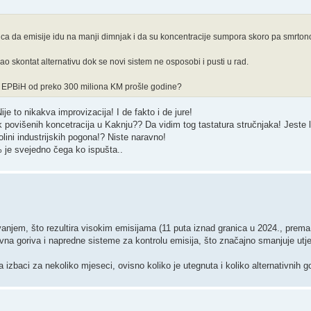
jenica da emisije idu na manji dimnjak i da su koncentracije sumpora skoro pa smrto
 skontat alternativu dok se novi sistem ne osposobi i pusti u rad.
tku EPBiH od preko 300 miliona KM prošle godine?
ije to nikakva improvizacija! I de fakto i de jure!
rok povišenih koncetracija u Kaknju?? Da vidim tog tastatura stručnjaka! Jeste 
lini industrijskih pogona!? Niste naravno!
 % je svejedno čega ko ispušta..
vanjem, što rezultira visokim emisijama (11 puta iznad granica u 2024., pre
ivna goriva i napredne sisteme za kontrolu emisija, što značajno smanjuje utje
zbaci za nekoliko mjeseci, ovisno koliko je utegnuta i koliko alternativnih go