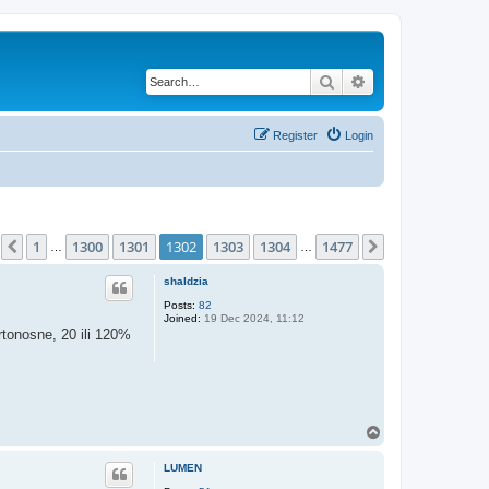
Search
Advanced search
Register
Login
age
1302
of
1477
1
1300
1301
1302
1303
1304
1477
Previous
Next
…
…
shaldzia
Posts:
82
Joined:
19 Dec 2024, 11:12
rtonosne, 20 ili 120%
T
o
p
LUMEN