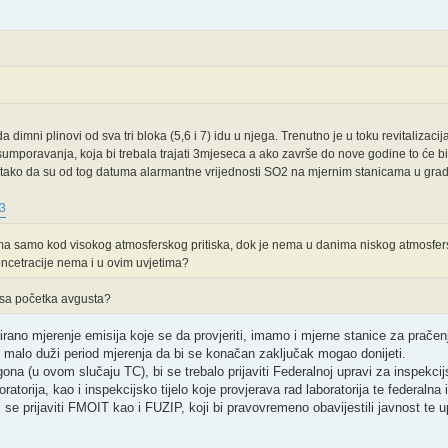
dimni plinovi od sva tri bloka (5,6 i 7) idu u njega. Trenutno je u toku revitalizaci
umporavanja, koja bi trebala trajati 3mjeseca a ako završe do nove godine to će bi
 tako da su od tog datuma alarmantne vrijednosti SO2 na mjernim stanicama u grad
93
a samo kod visokog atmosferskog pritiska, dok je nema u danima niskog atmosfersk
ncetracije nema i u ovim uvjetima?
 sa početka avgusta?
nuirano mjerenje emisija koje se da provjeriti, imamo i mjerne stanice za pračen
 malo duži period mjerenja da bi se konačan zaključak mogao donijeti.
na (u ovom slučaju TC), bi se trebalo prijaviti Federalnoj upravi za inspekci
atorija, kao i inspekcijsko tijelo koje provjerava rad laboratorija te federalna 
e prijaviti FMOIT kao i FUZIP, koji bi pravovremeno obavijestili javnost te u