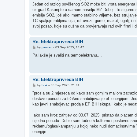
Jedan od razlog povišenog SO2 može biti vrsta energenta ko
uz grad Kakanj te u samom naselju MZ Doboj. To sigurno stv
emisije SO2, još ako imamo stabilno vrijeme, bez strujanje 
TC spaljuje rabljena ulja, rdf uvozi, gume, mazut, ugalj, i n
svoj posao, koje su dužne da provjeravaju rad ovih firmi i 
Re: Elektroprivreda BIH
P
by
panzer
»
03 Sep 2025, 14:47
o
s
Pa lakše je svaliti na termoelektranu....
t
Re: Elektroprivreda BIH
P
by
brzi
»
03 Sep 2025, 21:41
o
s
"prosla su 2 mjeseca od kako sam gornjim mailom zatrazio (
t
dostave ponudu za tržišno snabdijevanje el. energijom. Jeda
kao javni snabdjevac prodaje EP BIH skupa i kako je neda
Iako sam kroz zahtjev od 03.07. 2025. pristao da placam 
nijednu ponudu. Dobio sam tačno 5 kulturno i poslovno sro
reklamu/oglas/kampanju u kojoj neko nudi domacinstvima 
energije.