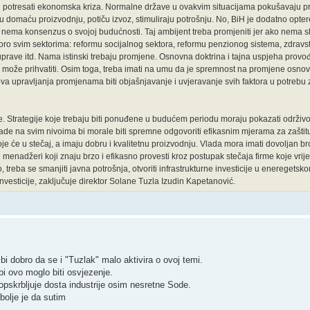
 potresati ekonomska kriza. Normalne države u ovakvim situacijama pokušavaju pr
otiču domaću proizvodnju, potiču izvoz, stimuliraju potrošnju. No, BiH je dodatno opte
nema konsenzus o svojoj budućnosti. Taj ambijent treba promjeniti jer ako nema s
skoro svim sektorima: reformu socijalnog sektora, reformu penzionog sistema, zdrav
prave itd. Nama istinski trebaju promjene. Osnovna doktrina i tajna uspjeha provo
ože prihvatiti. Osim toga, treba imati na umu da je spremnost na promjene osnov
va upravljanja promjenama biti objašnjavanje i uvjeravanje svih faktora u potrebu
. Strategije koje trebaju biti ponuđene u budućem periodu moraju pokazati održivos
 Vlade na svim nivoima bi morale biti spremne odgovoriti efikasnim mjerama za zašt
 će u stečaj, a imaju dobru i kvalitetnu proizvodnju. Vlada mora imati dovoljan bro
ni menadžeri koji znaju brzo i efikasno provesti kroz postupak stečaja firme koje vrij
treba se smanjiti javna potrošnja, otvoriti infrastrukturne investicije u eneregets
nvesticije, zaključuje direktor Solane Tuzla Izudin Kapetanović.
 bi dobro da se i "Tuzlak" malo aktivira o ovoj temi.
 bi ovo moglo biti osvjezenje.
pskrbljuje dosta industrije osim nesretne Sode.
bolje je da sutim