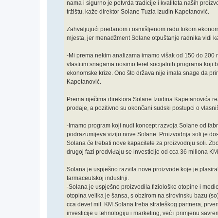
nama i sigurno je potvrda tradicije i kvaliteta naših proi
tržištu, kaže direktor Solane Tuzla Izudin Kapetanović.
Zahvaljujući predanom i osmišljenom radu tokom ekonoms
mjesta, jer menadžment Solane otpuštanje radnika vidi kao
-Mi prema nekim analizama imamo višak od 150 do 200 rad
vlastitim snagama nosimo teret socijalnih programa koji bi
ekonomske krize. Ono što država nije imala snage da primj
Kapetanović.
Prema riječima direktora Solane Izudina Kapetanovića rea
prodaje, a pozitivno su okončani sudski postupci o vlasn
-Imamo program koji nudi koncept razvoja Solane od fabrik
podrazumijeva viziju nove Solane. Proizvodnja soli je dostig
Solana će trebati nove kapacitete za proizvodnju soli. Zbog
drugoj fazi predviđaju se investicije od cca 36 miliona K
Solana je uspješno razvila nove proizvode koje je plasiral
farmaceutskoj industriji.
-Solana je uspješno proizvodila fiziološke otopine i med
otopina velika je šansa, s obzirom na sirovinsku bazu (so), 
cca devet mil. KM Solana treba strateškog partnera, prv
investicije u tehnologiju i marketing, već i primjenu sa