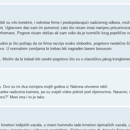
 bili su vrlo korektni, i sekretar firme i predsjedavajući nadzornog odbora, mož
tini. Uglavnom dao sam im punomoć zato što nisam imao namjeru prisustvovati
ormans. Pogone nisam obišao ali sam vidio da je tvornički krug poprilično vel
udno je što puštaju da se firma razvija ovako slobodno, pogotovo neobično što
štvo. U normalnim zemljama bi trebao biti nagrađen barem bonusom.
 Mislim da bi trebali biti uredni pogotovo što su u vlasništvu jakog konglomer
a. Ovo su mi dva inzinjera mojih godina iz Natrona otvoreno rekli.
astanke nadzorna kamera, pa su sutjeli vidno pokisli pod sljemovima. Naravno,
rzi?" Meni ima i to je tako.
e kmetovi indijskih vazala, u mann hummelu rade kmetovi njemačkih vazala, u 