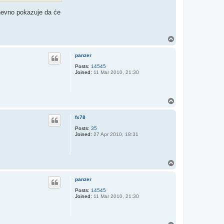
dnevno pokazuje da će
T
o
p
panzer
Posts:
14545
Joined:
11 Mar 2010, 21:30
T
o
p
fx78
Posts:
35
Joined:
27 Apr 2010, 18:31
T
o
p
panzer
Posts:
14545
Joined:
11 Mar 2010, 21:30