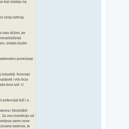
ma koji vladaju na
bez svog radnog
ruku državi, jer
prevazilaženje
ani, smatra Izudin
lo adekvatno povećanje
industriji. Koncept
astaviti i vrlo brzo
ada tona soli. U
 potencijal leži i u
vora i fizioloških
. Za ovu investiciju od
azumijeva samo nove
razovane kadrove, te