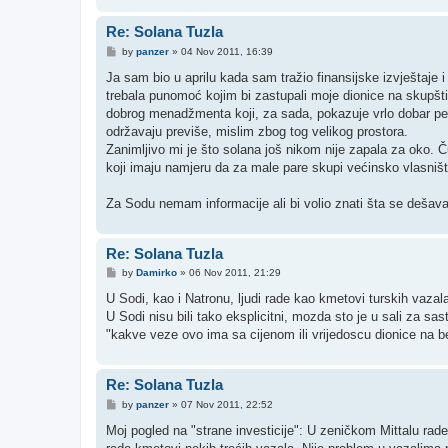
Re: Solana Tuzla
P
by
panzer
»
04 Nov 2011, 16:39
o
s
Ja sam bio u aprilu kada sam tražio finansijske izvještaje i
t
trebala punomoć kojim bi zastupali moje dionice na skupš
dobrog menadžmenta koji, za sada, pokazuje vrlo dobar perf
održavaju previše, mislim zbog tog velikog prostora.
Zanimljivo mi je što solana još nikom nije zapala za oko. Č
koji imaju namjeru da za male pare skupi većinsko vlasni
Za Sodu nemam informacije ali bi volio znati šta se dešava.
Re: Solana Tuzla
P
by
Damirko
»
06 Nov 2011, 21:29
o
s
U Sodi, kao i Natronu, ljudi rade kao kmetovi turskih vazal
t
U Sodi nisu bili tako eksplicitni, mozda sto je u sali za s
"kakve veze ovo ima sa cijenom ili vrijedoscu dionice na be
Re: Solana Tuzla
P
by
panzer
»
07 Nov 2011, 22:52
o
s
Moj pogled na "strane investicije": U zeničkom Mittalu rad
t