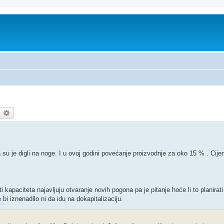
earch
Advanced search
su je digli na noge. I u ovoj godini povećanje proizvodnje za oko 15 % . Cijena
kapaciteta najavljuju otvaranje novih pogona pa je pitanje hoće li to planirati i
bi iznenadilo ni da idu na dokapitalizaciju.