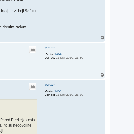
eba da ostanu
ralj i svi koji šefuju
rlo dobrim radom i
T
o
p
panzer
Posts:
14545
Joined:
11 Mar 2010, 21:30
T
o
p
panzer
Posts:
14545
Joined:
11 Mar 2010, 21:30
Pored Direkcije cesta
ali to su nedovoljne
ji.