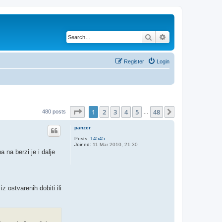
Search
Advanced search
Register
Login
Page
1
of
48
1
2
3
4
5
48
Next
480 posts
…
panzer
Posts:
14545
Joined:
11 Mar 2010, 21:30
 na berzi je i dalje
z ostvarenih dobiti ili