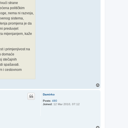
ivući strane
rećena političkim
loge, nema ni razvoja,
stvenog sistema,
đenja promjena je da
ni preduvjet
 za mijenjanjem, kaže
t i primjenjivost na
itu domaće
j stečajnih
edi spašavati.
kom i cestovnom
T
o
p
Damirko
Posts:
480
Joined:
12 Mar 2010, 07:12
T