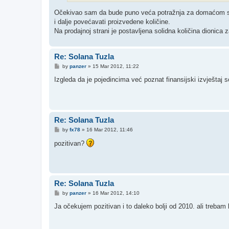
Očekivao sam da bude puno veća potražnja za domaćom soli 
i dalje povećavati proizvedene količine.
Na prodajnoj strani je postavljena solidna količina dionica 
Re: Solana Tuzla
P
by
panzer
»
15 Mar 2012, 11:22
o
s
Izgleda da je pojedincima već poznat finansijski izvještaj 
t
Re: Solana Tuzla
P
by
fx78
»
16 Mar 2012, 11:46
o
s
pozitivan?
t
Re: Solana Tuzla
P
by
panzer
»
16 Mar 2012, 14:10
o
s
Ja očekujem pozitivan i to daleko bolji od 2010. ali trebam
t