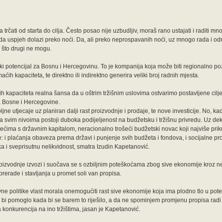
trčati od starta do cilja. Često posao nije uzbudljiv, moraš rano ustajati i raditi mn
 da uspjeh dolazi preko noći. Da, ali preko neprospavanih noći, uz mnogo rada i od
i što drugi ne mogu.
ki potencijal za Bosnu i Hercegovinu. To je kompanija koja može biti regionalno poz
ih kapaciteta, te direktno ili indirektno generira veliki broj radnih mjesta.
ih kapaciteta realna šansa da u oštrim tržišnim uslovima ostvarimo postavljene cilje
la Bosne i Hercegovine.
ne utjecaje uz planiran dalji rast proizvodnje i prodaje, te nove investicije. No, kad
a svim nivoima postoji duboka podijeljenost na budžetsku i tržišnu privredu. Uz de
ćima s državnim kapitalom, neracionalno trošeći budžetski novac koji najviše priku
rme: i plaćanja obaveza prema državi i punjenje svih budžeta i fondova, i socijalne p
ka i sveprisutnu nelikvidnost, smatra Izudin Kapetanović.
oizvodnje izvozi i suočava se s ozbiljnim poteškoćama zbog sive ekonomije kroz n
 prerade i stavljanja u promet soli van propisa.
e politike vlast morala onemogućiti rast sive ekonomije koja ima plodno tlo u potenc
a bi pomoglo kada bi se barem to riješilo, a da ne spominjem promjenu propisa rad
 konkurencija na ino tržištima, jasan je Kapetanović.