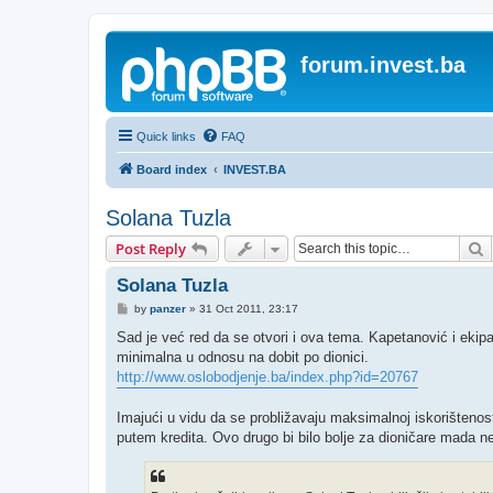
forum.invest.ba
Quick links
FAQ
Board index
INVEST.BA
Solana Tuzla
S
Post Reply
Solana Tuzla
P
by
panzer
»
31 Oct 2011, 23:17
o
s
Sad je već red da se otvori i ova tema. Kapetanović i ekipa 
t
minimalna u odnosu na dobit po dionici.
http://www.oslobodjenje.ba/index.php?id=20767
Imajući u vidu da se probližavaju maksimalnoj iskorištenosti 
putem kredita. Ovo drugo bi bilo bolje za dioničare mada ne 