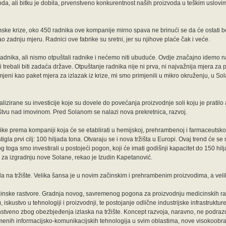
zvoda, ali bitku je dobila, prvenstveno konkurentnost naših proizvoda u teškim uslovi
ke krize, oko 450 radnika ove kompanije mirno spava ne brinući se da će ostati 
 zadnju mjeru. Radnici ove fabrike su sretni, jer su njihove plaće čak i veće.
nika, ali nismo otpuštali radnike i nećemo niti ubuduće. Ovdje značajno idemo na 
 trebali biti zadaća države. Otpuštanje radnika nije ni prva, ni najvažnija mjera za 
eni kao paket mjera za izlazak iz krize, mi smo primjenili u mikro okruženju, u Sol
lizirane su investicije koje su dovele do povećanja proizvodnje soli koju je prati
ištvu nad imovinom. Pred Solanom se nalazi nova prekretnica, razvoj.
e prema kompaniji koja će se etablirati u hemijskoj, prehrambenoj i farmaceutskoj 
la prvi cilj: 100 hiljada tona. Otvaraju se i nova tržišta u Europi. Ovaj trend će se n
 toga smo investirali u postojeći pogon, koji će imati godišnji kapacitet do 150 hilj
M za izgradnju nove Solane, rekao je Izudin Kapetanović.
a na tržište. Velika šansa je u novim začinskim i prehrambenim proizvodima, a veliki
icinske rastvore. Gradnja novog, savremenog pogona za proizvodnju medicinskih rast
iskustvo u tehnologiji i proizvodnji, te postojanje odlične industrijske infrastrukture
enstveno zbog obezbjeđenja izlaska na tržište. Koncept razvoja, naravno, ne podr
vremenih informacijsko-komunikacijskih tehnologija u svim oblastima, nove visokoob