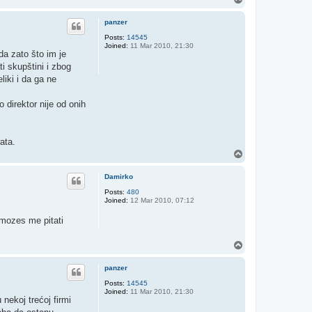
o
p
panzer
Posts:
14545
Joined:
11 Mar 2010, 21:30
da zato što im je
 skupštini i zbog
iki i da ga ne
 direktor nije od onih
ata.
T
o
p
Damirko
Posts:
480
Joined:
12 Mar 2010, 07:12
 mozes me pitati
T
o
p
panzer
Posts:
14545
Joined:
11 Mar 2010, 21:30
nekoj trećoj firmi