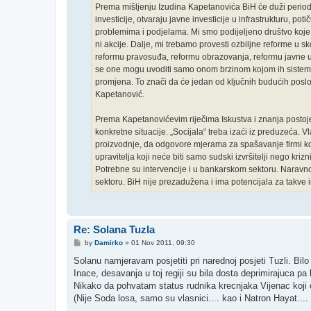
Prema mišljenju Izudina Kapetanovića BiH će duži period
investicije, otvaraju javne investicije u infrastrukturu, p
problemima i podjelama. Mi smo podijeljeno društvo koje 
ni akcije. Dalje, mi trebamo provesti ozbiljne reforme u 
reformu pravosuđa, reformu obrazovanja, reformu javne u
se one mogu uvoditi samo onom brzinom kojom ih sistem m
promjena. To znači da će jedan od ključnih budućih poslo
Kapetanović.
Prema Kapetanovićevim riječima Iskustva i znanja postoje
konkretne situacije. „Socijala“ treba izaći iz preduzeća.
proizvodnje, da odgovore mjerama za spašavanje firmi koje
upravitelja koji neće biti samo sudski izvršitelji nego kriz
Potrebne su intervencije i u bankarskom sektoru. Naravno, 
sektoru. BiH nije prezadužena i ima potencijala za takve i
Re: Solana Tuzla
P
by
Damirko
»
01 Nov 2011, 09:30
o
s
Solanu namjeravam posjetiti pri narednoj posjeti Tuzli. Bilo
t
Inace, desavanja u toj regiji su bila dosta deprimirajuca pa
Nikako da pohvatam status rudnika krecnjaka Vijenac koji o
(Nije Soda losa, samo su vlasnici.... kao i Natron Hayat.... 