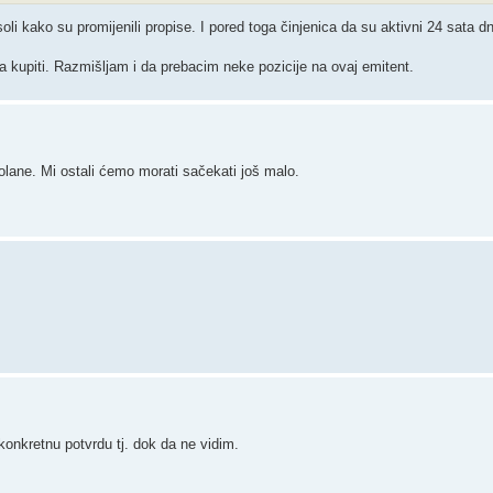
kako su promijenili propise. I pored toga činjenica da su aktivni 24 sata 
za kupiti. Razmišljam i da prebacim neke pozicije na ovaj emitent.
solane. Mi ostali ćemo morati sačekati još malo.
 konkretnu potvrdu tj. dok da ne vidim.