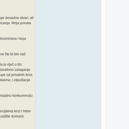
oge dosadne stvari, ali
ricanja. Moja poruka
icionirana i koja
ve što bi bio naš
a je riječ o bh.
klarativno zalaganje
pe od privatnih firmi.
robleme, i otpuštanje
elojalnu konkurenciju
ijalnoj krizi i hitno
i zaštite domaće