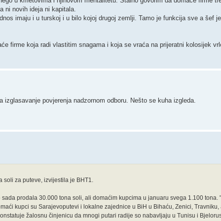
 nego u kmetovima i njihovom mentalitetu. Stalno govorim da domaće firme tr
ni novih ideja ni kapitala.
nos imaju i u turskoj i u bilo kojoj drugoj zemlji. Tamo je funkcija sve a šef je k
maće firme koja radi vlastitim snagama i koja se vraća na prijeratni kolosijek v
da izglasavanje povjerenja nadzornom odboru. Nešto se kuha izgleda.
soli za puteve, izvijestila je BHT1.
sada prodala 30.000 tona soli, ali domaćim kupcima u januaru svega 1.100 tona. "
aći kupci su Sarajevoputevi i lokalne zajednice u BiH u Bihaću, Zenici, Travniku, 
konstatuje žalosnu činjenicu da mnogi putari radije so nabavljaju u Tunisu i Bjelorusi