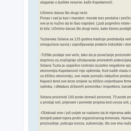
ulaganje u ljudske resurse, kaže Kapetanović.
Učinimo danas što drugi neće
Posao i rad je kao i maraton: morate bez predaha i prečica 
sve je to nužno da bi išao naprijed. Ljudi pogrešno misle
bi bila: Učinimo danas što drugi neće, kako bismo postigl
Tuzlanska Solana sa 125 godina tradicije predstavlja veli
omogućava razvoj i zapošljavanje prateće industrije i domać
-Tržište postaje sve veće, tako da je povećanje proizvodn
doprinos za značajnije oživljavanje privrednih potencija
Solana Tuzla je uspješno izolirala izuzetno negativne spolj
ekonomijia Kapetanović nije optimista. Kod naših vlada n
za tržišnu ekonomiju, sve vlade pomažu isključivo preduze
Najveći teret ove krize iznijele su tržišno orijentisane fi
radnika, i diktaturu državnih poreznika i inspektora, bana
Solana proizvodi 100 posto domaći proizvod, 70 posto pr
u prodaji soli, prijevare i povrede propisa kod uvoza soli,
-Očekivali smo i još uvijek se nadamo da bi mjerama aktivn
donijeti paket mjera protiv organiziranog kriminala. Nam
proizvodnje, poticaja izvoza, subvencije, što sve ima naša