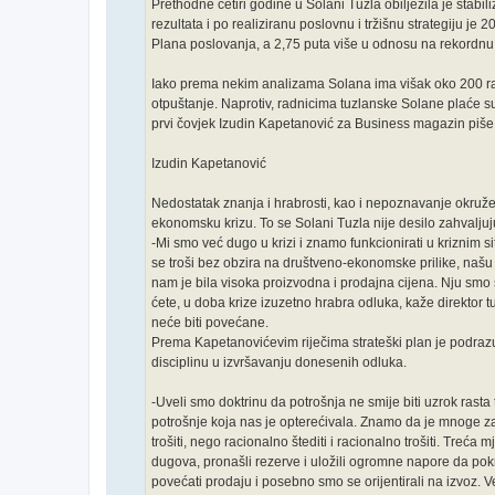
Prethodne četiri godine u Solani Tuzla obilježila je stabi
rezultata i po realiziranu poslovnu i tržišnu strategiju je 
Plana poslovanja, a 2,75 puta više u odnosu na rekordnu p
Iako prema nekim analizama Solana ima višak oko 200 radn
otpuštanje. Naprotiv, radnicima tuzlanske Solane plaće s
prvi čovjek Izudin Kapetanović za Business magazin piše
Izudin Kapetanović
Nedostatak znanja i hrabrosti, kao i nepoznavanje okruže
ekonomsku krizu. To se Solani Tuzla nije desilo zahvaljuju
-Mi smo već dugo u krizi i znamo funkcionirati u kriznim s
se troši bez obzira na društveno-ekonomske prilike, našu tra
nam je bila visoka proizvodna i prodajna cijena. Nju smo 
ćete, u doba krize izuzetno hrabra odluka, kaže direktor 
neće biti povećane.
Prema Kapetanovićevim riječima strateški plan je podrazum
disciplinu u izvršavanju donesenih odluka.
-Uveli smo doktrinu da potrošnja ne smije biti uzrok rast
potrošnje koja nas je opterećivala. Znamo da je mnoge zav
trošiti, nego racionalno štediti i racionalno trošiti. Treć
dugova, pronašli rezerve i uložili ogromne napore da po
povećati prodaju i posebno smo se orijentirali na izvoz. V