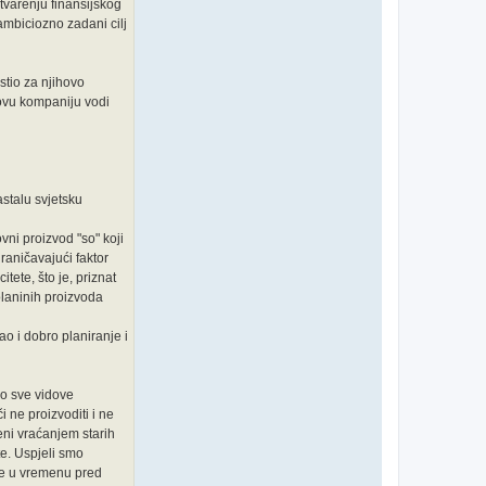
stvarenju finansijskog
 ambiciozno zadani cilj
stio za njihovo
 ovu kompaniju vodi
stalu svjetsku
vni proizvod "so" koji
graničavajući faktor
ete, što je, priznat
olaninih proizvoda
o i dobro planiranje i
mo sve vidove
 ne proizvoditi i ne
ćeni vraćanjem starih
e. Uspjeli smo
ate u vremenu pred