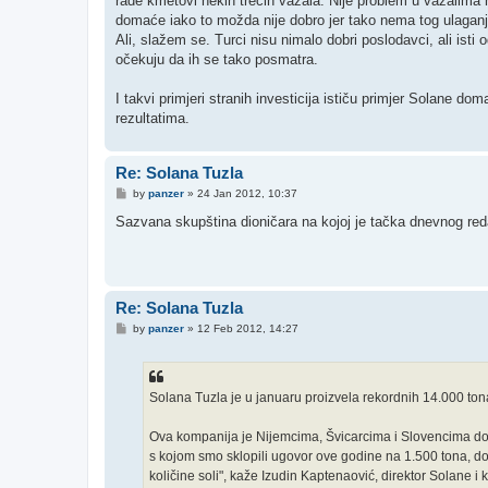
rade kmetovi nekih trećih vazala. Nije problem u vazalima
domaće iako to možda nije dobro jer tako nema tog ulaganja 
Ali, slažem se. Turci nisu nimalo dobri poslodavci, ali isti od
očekuju da ih se tako posmatra.
I takvi primjeri stranih investicija ističu primjer Solane do
rezultatima.
Re: Solana Tuzla
P
by
panzer
»
24 Jan 2012, 10:37
o
s
Sazvana skupština dioničara na kojoj je tačka dnevnog re
t
Re: Solana Tuzla
P
by
panzer
»
12 Feb 2012, 14:27
o
s
t
Solana Tuzla je u januaru proizvela rekordnih 14.000 tona 
Ova kompanija je Nijemcima, Švicarcima i Slovencima do 
s kojom smo sklopili ugovor ove godine na 1.500 tona, dom
količine soli", kaže Izudin Kaptenaović, direktor Solane i 