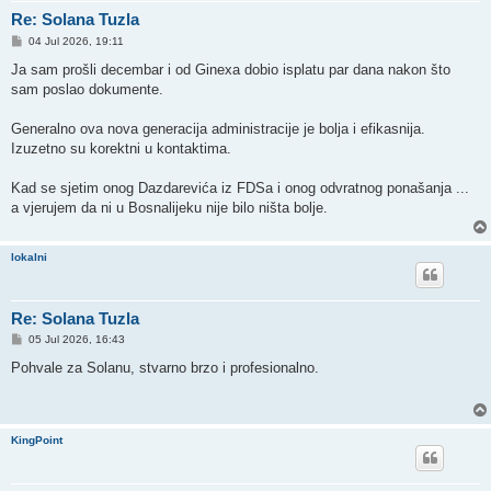
Re: Solana Tuzla
P
04 Jul 2026, 19:11
o
s
Ja sam prošli decembar i od Ginexa dobio isplatu par dana nakon što
t
sam poslao dokumente.
Generalno ova nova generacija administracije je bolja i efikasnija.
Izuzetno su korektni u kontaktima.
Kad se sjetim onog Dazdarevića iz FDSa i onog odvratnog ponašanja ...
a vjerujem da ni u Bosnalijeku nije bilo ništa bolje.
lokalni
Re: Solana Tuzla
P
05 Jul 2026, 16:43
o
s
Pohvale za Solanu, stvarno brzo i profesionalno.
t
KingPoint