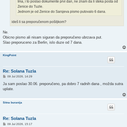
Ima, i to poslao dokumente prvi dan, ne znam da li steka posta od
Zenice do Tuzle.
Jednom je od Zenice do Sarsjeva pismo putovalo 6 dana.
ideš li sa preporučenom pošiljkom?
Ne.
Obicno pismo ali nisam siguran da preporučeno ubrzava put.
Slao preporuceno za Berlin, islo duze od 7 dana.
KingPoint
Re: Solana Tuzla
P
09 Jul 2026, 14:29
o
s
Ja sam poslao 30.06. preporučeno, pa dobro 7 radnih dana , možda sutra
t
uplate.
Sitna buranija
Re: Solana Tuzla
P
09 Jul 2026, 15:17