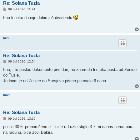
Re: Solana Tuzla
P
09 Jul 2026, 11:24
o
s
Ima li neko da nije dobio još dividendu
t
brzi
Re: Solana Tuzla
P
09 Jul 2026, 12:54
o
s
Ima, i to poslao dokumente prvi dan, ne znam da li steka posta od Zenice
t
do Tuzle.
Jednom je od Zenice do Sarsjeva pismo putovalo 6 dana.
novi
Re: Solana Tuzla
P
09 Jul 2026, 13:39
o
s
posl'o 30.6. preporučeno iz Tuzle u Tuzlu stiglo 3.7. ni danas nema para
t
na računu. biće zovi Bakira