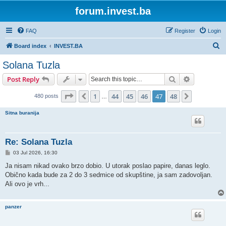
forum.invest.ba
FAQ
Register
Login
S
Board index
INVEST.BA
e
Solana Tuzla
a
Search
Advanced s
Post Reply
r
c
Page
47
of
48
1
44
45
46
47
48
Previous
Next
480 posts
…
h
Sitna buranija
Re: Solana Tuzla
P
03 Jul 2026, 16:30
o
s
Ja nisam nikad ovako brzo dobio. U utorak poslao papire, danas leglo.
t
Obično kada bude za 2 do 3 sedmice od skupštine, ja sam zadovoljan.
Ali ovo je vrh...
panzer