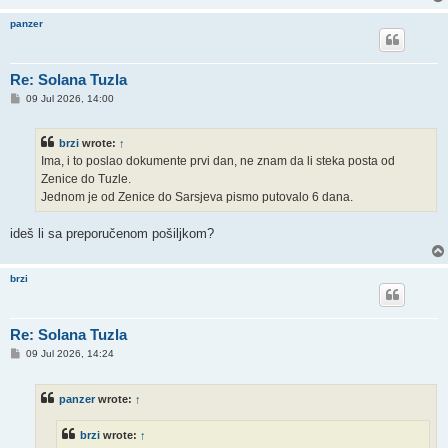
panzer
Re: Solana Tuzla
P
09 Jul 2026, 14:00
o
s
t
brzi
wrote:
↑
Ima, i to poslao dokumente prvi dan, ne znam da li steka posta od
Zenice do Tuzle.
Jednom je od Zenice do Sarsjeva pismo putovalo 6 dana.
ideš li sa preporučenom pošiljkom?
brzi
Re: Solana Tuzla
P
09 Jul 2026, 14:24
o
s
t
panzer
wrote:
↑
brzi
wrote:
↑