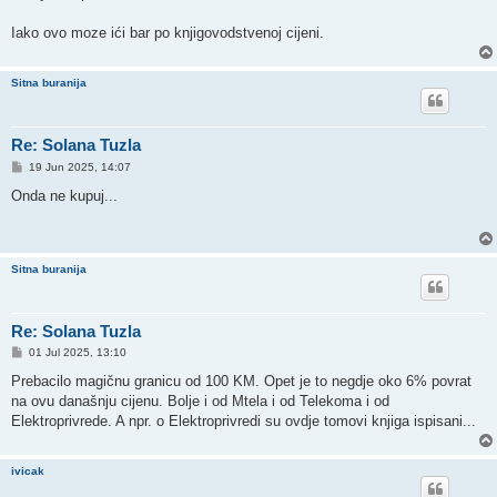
Iako ovo moze ići bar po knjigovodstvenoj cijeni.
Sitna buranija
Re: Solana Tuzla
P
19 Jun 2025, 14:07
o
s
Onda ne kupuj...
t
Sitna buranija
Re: Solana Tuzla
P
01 Jul 2025, 13:10
o
s
Prebacilo magičnu granicu od 100 KM. Opet je to negdje oko 6% povrat
t
na ovu današnju cijenu. Bolje i od Mtela i od Telekoma i od
Elektroprivrede. A npr. o Elektroprivredi su ovdje tomovi knjiga ispisani...
ivicak