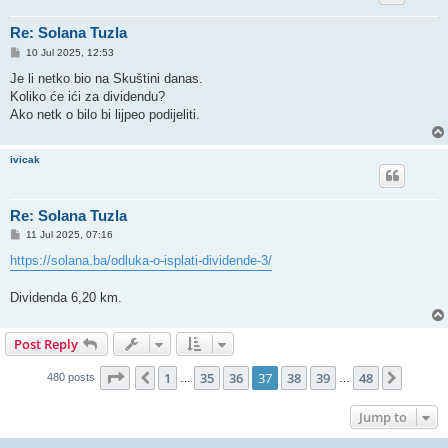
Re: Solana Tuzla
P
10 Jul 2025, 12:53
o
s
Je li netko bio na Skuštini danas.
t
Koliko će ići za dividendu?
Ako netk o bilo bi lijpeo podijeliti.
ivicak
Re: Solana Tuzla
P
11 Jul 2025, 07:16
o
s
https://solana.ba/odluka-o-isplati-dividende-3/
t
Dividenda 6,20 km.
Post Reply
Page
37
of
48
1
35
36
37
38
39
48
Previous
Next
480 posts
…
…
Jump to