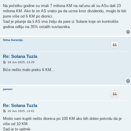
o
s
Na početku godine su imali 7 miliona KM na računu ali su ASu dali 23
t
miliona KM. Ako bi im AS vratio pa da uzme kroz dividendu, moglo bi biti
puno više od 6 KM po dionici.
Sad je pitanje da li AS ima želju da pare iz Solane koje on kontroliše
godina odliju na 35% ostalih suvlasnika.
Sitna buranija
Re: Solana Tuzla
P
19 Jun 2025, 13:29
o
s
Biće nešto malo preko 6 KM...
t
panzer
Re: Solana Tuzla
P
19 Jun 2025, 13:41
o
s
Mislio sam kupiti nešto dionica po 100 KM ako bih dobio potvrdu da je
t
više od 10 KM.
Sad je to upitnik.