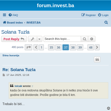
forum.invest.ba
FAQ
Register
Login
S
Board index
INVEST.BA
e
Solana Tuzla
a
Search
Advanced s
Post Reply
r
c
Page
37
of
48
1
35
36
37
38
39
48
Previous
Next
480 posts
…
…
h
Sitna buranija
Re: Solana Tuzla
P
17 Jun 2025, 12:16
o
s
t
ivicak
wrote:
↑
kada će ova redovna skupština Solane je li netko zna hioće li ove
godine biti dividende. Prošle godine je bila 6 km.
Trebalo bi biti...