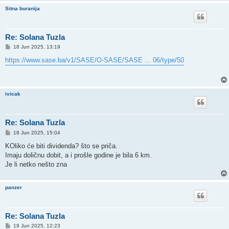
Sitna buranija
Re: Solana Tuzla
P
18 Jun 2025, 13:19
o
s
https://www.sase.ba/v1/SASE/O-SASE/SASE ... 06/type/50
t
ivicak
Re: Solana Tuzla
P
18 Jun 2025, 15:04
o
s
KOliko će biti dividenda? što se priča.
t
Imaju doličnu dobit, a i prošle godine je bila 6 km.
Je li netko nešto zna
panzer
Re: Solana Tuzla
P
19 Jun 2025, 12:23