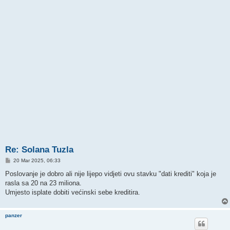
Re: Solana Tuzla
P
20 Mar 2025, 06:33
o
s
Poslovanje je dobro ali nije lijepo vidjeti ovu stavku "dati krediti" koja je
t
rasla sa 20 na 23 miliona.
Umjesto isplate dobiti većinski sebe kreditira.
panzer