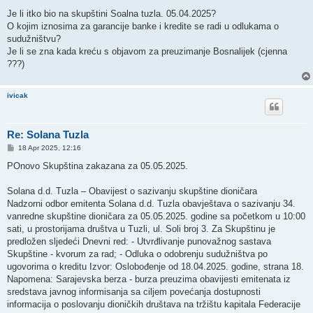
o
s
Je li itko bio na skupštini Soalna tuzla. 05.04.2025?
t
O kojim iznosima za garancije banke i kredite se radi u odlukama o
sudužništvu?
Je li se zna kada kreću s objavom za preuzimanje Bosnalijek (cjenna
???)
ivicak
Re: Solana Tuzla
P
18 Apr 2025, 12:16
o
s
POnovo Skupština zakazana za 05.05.2025.
t
Solana d.d. Tuzla – Obavijest o sazivanju skupštine dioničara
Nadzorni odbor emitenta Solana d.d. Tuzla obavještava o sazivanju 34.
vanredne skupštine dioničara za 05.05.2025. godine sa početkom u 10:00
sati, u prostorijama društva u Tuzli, ul. Soli broj 3. Za Skupštinu je
predložen sljedeći Dnevni red: - Utvrđlivanje punovažnog sastava
Skupštine - kvorum za rad; - Odluka o odobrenju sudužništva po
ugovorima o kreditu Izvor: Oslobođenje od 18.04.2025. godine, strana 18.
Napomena: Sarajevska berza - burza preuzima obavijesti emitenata iz
sredstava javnog informisanja sa ciljem povećanja dostupnosti
informacija o poslovanju dioničkih društava na tržištu kapitala Federacije