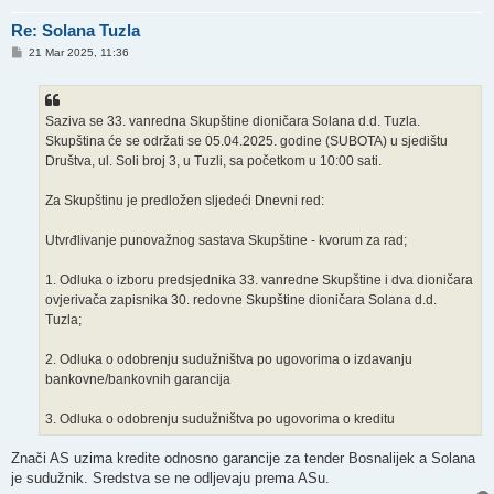
Re: Solana Tuzla
P
21 Mar 2025, 11:36
o
s
t
Saziva se 33. vanredna Skupštine dioničara Solana d.d. Tuzla.
Skupština će se održati se 05.04.2025. godine (SUBOTA) u sjedištu
Društva, ul. Soli broj 3, u Tuzli, sa početkom u 10:00 sati.
Za Skupštinu je predložen sljedeći Dnevni red:
Utvrđlivanje punovažnog sastava Skupštine - kvorum za rad;
1. Odluka o izboru predsjednika 33. vanredne Skupštine i dva dioničara
ovjerivača zapisnika 30. redovne Skupštine dioničara Solana d.d.
Tuzla;
2. Odluka o odobrenju sudužništva po ugovorima o izdavanju
bankovne/bankovnih garancija
3. Odluka o odobrenju sudužništva po ugovorima o kreditu
Znači AS uzima kredite odnosno garancije za tender Bosnalijek a Solana
je sudužnik. Sredstva se ne odljevaju prema ASu.