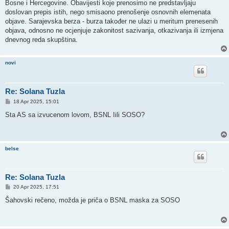
Bosne i Hercegovine. Obavijesti koje prenosimo ne predstavljaju
doslovan prepis istih, nego smisaono prenošenje osnovnih elemenata
objave. Sarajevska berza - burza također ne ulazi u meritum prenesenih
objava, odnosno ne ocjenjuje zakonitost sazivanja, otkazivanja ili izmjena
dnevnog reda skupština.
novi
Re: Solana Tuzla
P
18 Apr 2025, 15:01
o
s
Sta AS sa izvucenom lovom, BSNL Iili SOSO?
t
belse
Re: Solana Tuzla
P
20 Apr 2025, 17:51
o
s
Šahovski rečeno, možda je priča o BSNL maska za SOSO
t