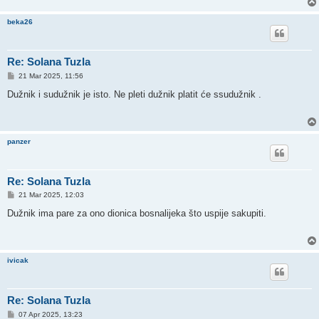
beka26
Re: Solana Tuzla
P
21 Mar 2025, 11:56
o
s
Dužnik i sudužnik je isto. Ne pleti dužnik platit će ssudužnik .
t
panzer
Re: Solana Tuzla
P
21 Mar 2025, 12:03
o
s
Dužnik ima pare za ono dionica bosnalijeka što uspije sakupiti.
t
ivicak
Re: Solana Tuzla
P
07 Apr 2025, 13:23