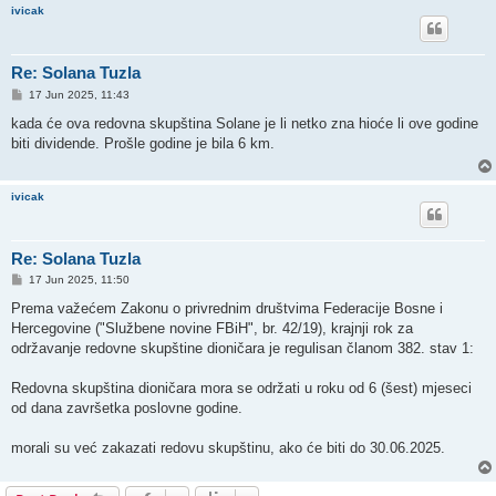
ivicak
Re: Solana Tuzla
P
17 Jun 2025, 11:43
o
s
kada će ova redovna skupština Solane je li netko zna hioće li ove godine
t
biti dividende. Prošle godine je bila 6 km.
ivicak
Re: Solana Tuzla
P
17 Jun 2025, 11:50
o
s
Prema važećem Zakonu o privrednim društvima Federacije Bosne i
t
Hercegovine ("Službene novine FBiH", br. 42/19), krajnji rok za
održavanje redovne skupštine dioničara je regulisan članom 382. stav 1:
Redovna skupština dioničara mora se održati u roku od 6 (šest) mjeseci
od dana završetka poslovne godine.
morali su već zakazati redovu skupštinu, ako će biti do 30.06.2025.