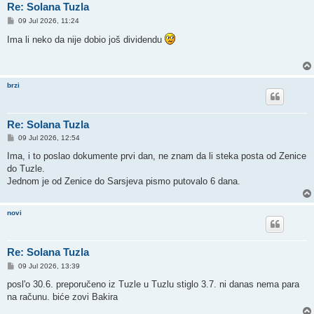
Re: Solana Tuzla
P
09 Jul 2026, 11:24
o
s
Ima li neko da nije dobio još dividendu
t
brzi
Re: Solana Tuzla
P
09 Jul 2026, 12:54
o
s
Ima, i to poslao dokumente prvi dan, ne znam da li steka posta od Zenice
t
do Tuzle.
Jednom je od Zenice do Sarsjeva pismo putovalo 6 dana.
novi
Re: Solana Tuzla
P
09 Jul 2026, 13:39
o
s
posl'o 30.6. preporučeno iz Tuzle u Tuzlu stiglo 3.7. ni danas nema para
t
na računu. biće zovi Bakira