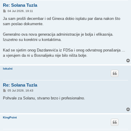
Re: Solana Tuzla
P
04 Jul 2026, 19:11
o
s
Ja sam prošli decembar i od Ginexa dobio isplatu par dana nakon što
t
sam poslao dokumente.
Generalno ova nova generacija administracije je bolja i efikasnija.
Izuzetno su korektni u kontaktima.
Kad se sjetim onog Dazdarevića iz FDSa i onog odvratnog ponašanja ...
a vjerujem da ni u Bosnalijeku nije bilo ništa bolje.
lokalni
Re: Solana Tuzla
P
05 Jul 2026, 16:43
o
s
Pohvale za Solanu, stvarno brzo i profesionalno.
t
KingPoint