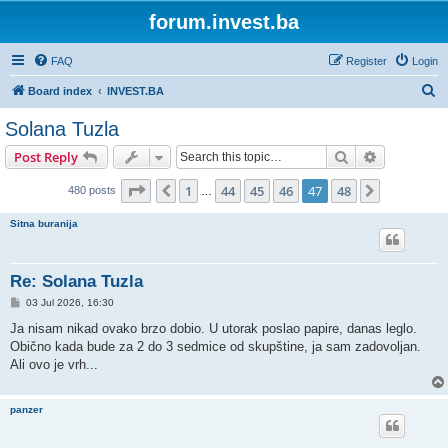
forum.invest.ba
FAQ
Register
Login
S
Board index
INVEST.BA
e
Solana Tuzla
a
Search
Advanced s
Post Reply
r
c
Page
47
of
48
1
44
45
46
47
48
Previous
Next
480 posts
…
h
Sitna buranija
Re: Solana Tuzla
P
03 Jul 2026, 16:30
o
s
Ja nisam nikad ovako brzo dobio. U utorak poslao papire, danas leglo.
t
Obično kada bude za 2 do 3 sedmice od skupštine, ja sam zadovoljan.
Ali ovo je vrh...
panzer