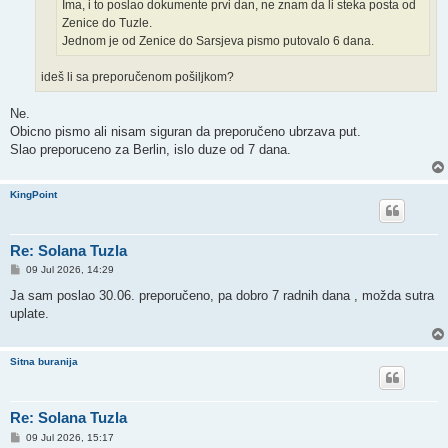
Ima, i to poslao dokumente prvi dan, ne znam da li steka posta od
Zenice do Tuzle.
Jednom je od Zenice do Sarsjeva pismo putovalo 6 dana.
ideš li sa preporučenom pošiljkom?
Ne.
Obicno pismo ali nisam siguran da preporučeno ubrzava put.
Slao preporuceno za Berlin, islo duze od 7 dana.
KingPoint
Re: Solana Tuzla
P
09 Jul 2026, 14:29
o
s
Ja sam poslao 30.06. preporučeno, pa dobro 7 radnih dana , možda sutra
t
uplate.
Sitna buranija
Re: Solana Tuzla
P
09 Jul 2026, 15:17