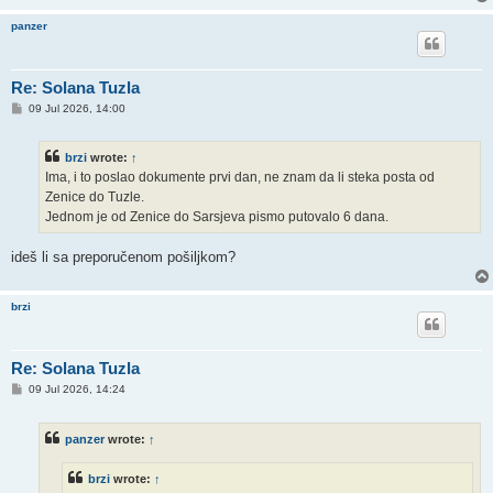
panzer
Re: Solana Tuzla
P
09 Jul 2026, 14:00
o
s
t
brzi
wrote:
↑
Ima, i to poslao dokumente prvi dan, ne znam da li steka posta od
Zenice do Tuzle.
Jednom je od Zenice do Sarsjeva pismo putovalo 6 dana.
ideš li sa preporučenom pošiljkom?
brzi
Re: Solana Tuzla
P
09 Jul 2026, 14:24
o
s
t
panzer
wrote:
↑
brzi
wrote:
↑